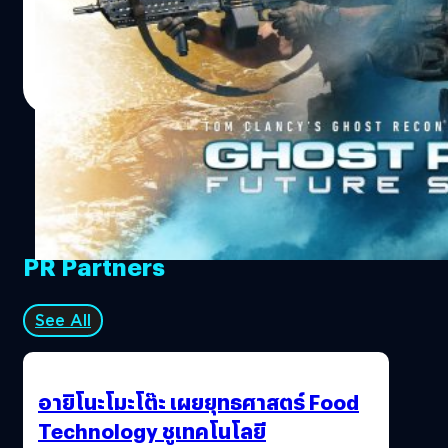
Recon Wildlands ที่กำลังจะเปิดให้เล่นกันในวันที่ 12 ธันวาคม
นี้ ออกมาให้ชมกัน https://youtu.be/RMajRS8qyks
Special Operation 3 จะมาพร้อมกับฟีเจอร์ใหม่ๆ เช่น เพิ่ม
ศุภกร ประเสริฐศิลป์
| 2797 days ago
ภารกิจ Silent Spade ในโหมดผู้เล่นคนเดียว (เมื่อทำภารกิจ
Read More
สำเร็จจะได้รับอาวุธ AA-12 shotgun), เพิ่ม 2 Class, เพิ่ม 2
ฉากแผนที่ในโหมด PvP, เพิ่มโหมดถ่ายรูป, เพิ่มไอเทมใหม่
มากกว่า 90 ชนิดในกล่อง Battle Crates, เพิ่มของตกแต่งตัว
ละคร, เพิ่มลวดลายสำหรับปรับแต่งร่มชูชีพ และปรับปรุงตัว
เกมให้กินทรัพยากรน้อยลง Ghost Recon Wildlands วาง
จำหน่ายอย่างเป็นทางการแล้ววันนี้ บนแพลตฟอร์ม
PlayStation 4, Xbox…
PR Partners
See All
อายิโนะโมะโต๊ะ เผยยุทธศาสตร์ Food
Technology ชูเทคโนโลยี