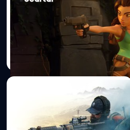
ตัวอย่างเกม “Tomb Raider Reloaded” ที่จะ
มาในรูปแบบเกมฟรีเล่นผ่านมือถือในปี 2021 !!
ปีหน้าแฟน ๆ เกม Tomb Raider เตรียมเฮ!! เมื่อทาง Square
Enix ได้เปิดตัวเกมโทรศัพท์ Tomb Raider Reloaded ที่จะมา
ในรูปแบบ Action Shooting ผสมผสานกับเกมแนวอาเขต โดย
มีกำหนดจะเปิดให้โหลดไปเล่นฟรี ๆ ได้ทั้ง IOS และ Android
ในปี 2021 แต่นอกเหนือจากการที่เราจะได้สวมบทบาทเป็น
นัทธพงศ์ มีแต้ม
| 2083 days ago
Lara Croft แล้วทางผู้พัฒนาอย่าง Emerald City Games ก็
Read More
ยังไม่ได้เปิดเผยรายละเอียดเกมเพลย์ให้เราได้ทราบสักเท่า
ไหร่ ทั้งนี้ทั้งนั้นก็ต้องรอติดตามข่าวสารกันต่อไป พิสูจน์อักษร
: สุชยา เกษจำรัส
11/12/2018
Ghost Recon Wildlands ปล่อยตัวอย่าง
เนื้อหาเสริม Special Operation 3: Ghost
Recon Future Soldier
ค่ายเกม Ubisoft ได้ปล่อยตัวอย่าง Special Operation 3:
Ghost Recon Future Soldier เนื้อหาเสริมของเกม Ghost