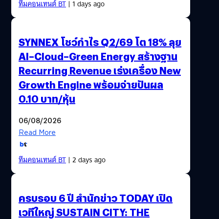
ทีมคอนเทนต์ BT
| 1 days ago
SYNNEX โชว์กำไร Q2/69 โต 18% ลุย
AI–Cloud–Green Energy สร้างฐาน
Recurring Revenue เร่งเครื่อง New
Growth Engine พร้อมจ่ายปันผล
0.10 บาท/หุ้น
06/08/2026
Read More
ทีมคอนเทนต์ BT
| 2 days ago
ครบรอบ 6 ปี สำนักข่าว TODAY เปิด
เวทีใหญ่ SUSTAIN CITY: THE