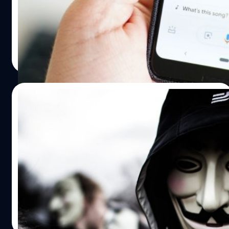
มนุษย์และสามารถสนทนาด้วยภาษาที่ซับซ้อนได้ และนี่เป็น
ครั้งแรกที่ Duplex ได้เปิดให้บริการนอกสหรัฐอเมริกา โดยเริ่ม
ต้นนำร่องใช้งานในนิวซีแลนด์สัปดาห์นี้ บริษัทจะทำการ
ทดลองให้ AI โทรไปยังธุรกิจท้องถิ่นจำนวนหนึ่ง เพื่อสอบถาม
ศิลา วงศ์เจริญ
| 2482 days ago
เกี่ยวกับเวลาเปิดทำการในวันแรงงาน ซึ่งตรงกับวันที่ 28
Read More
ตุลาคมนี้ และเป็นวันหยุดนักขัตฤกษ์ของประเทศ แล้วจะนำ
ข้อมูลที่ได้ไปอัปเดตรายละเอียดของธุรกิจบน Google Map
และ Google Search อัตโนมัติ ซึ่งฟังก์ชันการทำงานใน
19/11/2015
นิวซีแลนด์จะถูกจำกัดกว่าบริการที่กำลังเปิดใช้ใน
สหรัฐอเมริกา ในอเมริกาได้เริ่มต้นเปิดให้บริการ Duplex ถึง
#OpParis: “Anonymous” เปิดศึก ทำการปิด
48 รัฐ (ยกเว้น Kentucky และ Louisiana) โดยการทดสอบให้
ตัว Twitter 5,500 แอคเคาท์ของ “ISIS” และ
Google Assistant โทรสั่งจองโต๊ะในร้านอาหารที่เป็น
ไม่ใช่แค่นั้น!..
พาร์ตเนอร์หรือพันธมิตรกับ Google ซึ่งฟังก์ชันนี้สามารถใช้
กลุ่ม Hactivist “Anonymous” เปิดศึก ทำการปิดตัว Twitter
กับสมาร์ตโฟนผ่านแอป Google Assistant และอุปกรณ์ต่าง ๆ
5,500 แอคเคาท์ของ “ISIS” หลังจากเกิดเหตุการณ์ก่อการ
ที่สามารถเข้าถึงแผนที่และการค้นหาของ Google การเปิดให้
ร้ายใน Paris
บริการ Duplex มีความท้าทายอย่างมาก เพราะเริ่มต้นของการ
โทรจะแจ้งให้ร้านค้าทราบอย่างชัดเจนว่าโทรมาจากระบบ
ธนภาส ศุภมงคล
| 3916 days ago
อัตโนมัติ แต่อาจจะมีคนที่ยังไม่เข้าใจระบบโทรอัตโนมัตินี้ หรือ
Read More
บางคนคิดว่าเป็นสแปม ซึ่งอนาคตเมื่อร้านค้ามีความคุ้นเคยก็