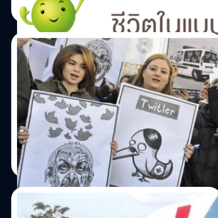
ของ Google Play และชำระผ่านช่องทางบัตรเครดิต
Read More
ธนาคารฯ
22/03/2014
รัฐบาลตุรกีสั่งแบน Twitter หลังขุดคุ้ยปม
ทุจริต
ทางการตุรกี ได้ตัดสินใจทำการบล็อก Twitter ทำให้ประชาชน
ไม่สามารถเข้าใช้งานได้ หลังจากนายกรัฐมนตรีเรเจพ ทายยิพ
แอร์โดอาน ของตุรกีออกมาประกาศว่าจะกวาดล้างการใช้
Twitter ซึ่งเป็นหนึ่งในสื่อสังคมออนไลน์ที่ประชาชนใช้เป็น
แหล่งกระจายข่าวเกี่ยวกับการทุจริตในแวดวงใกล้ชิดกับผู้นำ
ณัฐพันธ์ ส่งวิรุฬห์
| 4523 days ago
ตุรกี
Read More
31/01/2014