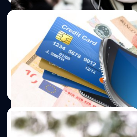
จะทำให้ฟีเจอร์นี้ทำงานได้มีสิทธิภาพมากยิ่งขึ้น และการเปิด
ตัวครั้งแรกในต่างประเทศที่นิวซีแลนด์ เหมาะสมเป็นอย่างมาก
18/11/2015
ที่เริ่มต้นทดลองด้วยฟีเจอร์ที่เรียบง่ายโดยการสอบถามเวลา
เปิดทำการของธุรกิจ…
สวีเดนเร่งเดินหน้าสู่ “สังคมไร้เงินสด” ประเทศ
แรกของโลก!
สวีเดนกำลังเดินหน้าอย่างรวดเร็วเพื่อที่จะกลายเป็น “สังคมไร้
เงินสด” ประเทศแรกของโลก ซึ่งเป็นผลจากการใช้งานระบบ
การชำระเงินผ่านมือถือที่เพิ่มมากขึ้นนั่นเอง
ธนภาส ศุภมงคล
| 3917 days ago
Read More
08/08/2014
12 สิงหาคมนี้ ลูกค้าเอไอเอสโทรฟรี 5 นาที ผ่าน
รหัส 003 !!!