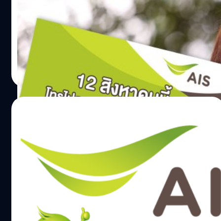
12 สิงหาคมนี้ ลูกค้าเอไอเอสโทรฟรี! 5 นาที จากไทยไป ลาว ,
มาเลเซีย ,พม่า และกัมพูชา ผ่านรหัส 003
Totsapon Kritsadangphorn
| 4384 days ago
Read More
25/06/2014
เอไอเอส ออกแถลงการณ์เรื่อง Google Play
เพิ่มเติม
เอไอเอส ยืนยันการซื้อเกมจาก Google Play ที่หักผ่านบัตร
เครดิตธนาคารไม่ใช่บริการของเอไอเอส (วันที่ 25 มิถุยายน
2557) นายปรัธนา ลีลพนัง รองกรรมการผู้อำนวยการ สาย
งานการตลาด เอไอเอส กล่าวว่า “จากการที่ขณะนี้ได้มีข่าวเผย
แพร่เกี่ยวกับกรณีที่ประชาชนใช้บริการซื้อคอนเทนต์
Totsapon Kritsadangphorn
| 4427 days ago