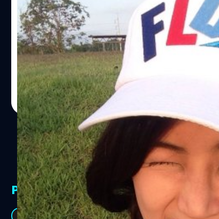
คุยเฟื่องเรื่องภาษา : อยากเก่งอังกฤษ จำเป็น
ไหมต้องไปเมืองนอก? (ตอนที่ 1)
สวัสดีค่ะ เพื่อนๆพี่ๆน้องๆชาวแบไต๋ทุกท่าน ไม่ต้องสงสัยว่านี่
คือใคร ปกติบทความในเว็บแบไต๋ไม่ค่อยมีใครพูดค่ะมาก่อน !!
เฟื่องเองค่ะ แฮ่ :) ตอนนี้เฟื่องได้รับมอบหมายให้ทำหน้าที่เป็น
หนึ่งใน columnist (คอลัมนิสต์) ประจำเว็บแบไต๋ ((เขียนภาษา
ไทยไปเกร็งไปกลัวครูทอมคำไทยมาตรวจเจอสะกดผิด!
Saranee Sanguanruang
| 4572 days ago
ฮ่าๆ))ซึ่งก็จะแวะเวียนมาเขียนเรื่องราวให้ทุกๆคนได้อ่านกัน
Read More
สัปดาห์ละครั้งนะคะ (หากไม่มีอะไรผิดพลาดเราจะมาเจอกัน
ทุกวันศุกร์แบบนี้ค่ะ)
PR Partners
See All