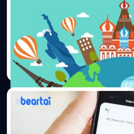
เอาใจช่วยคนอยาก “ย้ายประเทศ”… แต่บอก
เลยว่าไม่ง่ายนัก
ประเทศเปิดกว้างรับชาวต่างชาติ เช่น แคนาดา ออสเตรเลีย
สวีเดน เป็นอย่างที่เราเชื่อเหรอ เอาเข้าจริง ประเทศเหล่านี้มี
ระเบียบและขั้นตอนมากมาย เอาแคนาดาเป็นตัวอย่าง ถ้า
อยาก ”ย้าย” ประเทศมีความหมายถีง การเอาสิทธิ์ขออยู่ใน
ประเทศระยะยาว (Residency) เพื่อหางานทำหรือหาแหล่ง
กวี จงกิจถาวร
| 1919 days ago
ลงทุนใหม่
Read More
22/10/2019
เปิดตัว Google Duplex นำร่องใช้งานใน
นิวซีแลนด์เพื่อขยายสู่ทั่วโลก
Google Duplex คือ AI ผู้ช่วยด้านเสียงที่สามารถโทรไปคุยกับ