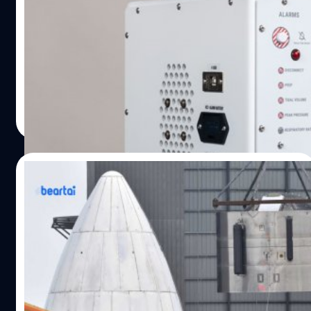
ทดสอบเมื่อ 3 เมษายนซึ่งล้มเหลวโดยพังลงมาในระหว่างการ
วัน
ทดสอบแรงดันด้วยความผิดพลาดในการกำหนดค่าการ
วิศวกรที่ห้องปฏิบัติการแรงขับเคลื่อนไอพ่น (Jet Propulsion
ทดสอบ 27 เมษายน Elon Musk ผู้ก่อตั้งและซีอีโอของ
Laboratory : JPL) ของ NASA อยู่ทางตอนใต้ของรัฐ
SpaceX ได้ทวีตว่า Starship SN4 ได้ผ่านการทดสอบแรงดัน
แคลิฟอร์เนียได้พัฒนาต้นแบบเครื่องช่วยหายใจแรงดันสูง
ไนโตรเจนเหลวแล้ว สรุปง่าย ๆ ว่าเป็นการพิสูจน์ว่า Starship
แบบใหม่สำหรับผู้ป่วย COVID-19 ซึ่งมีชิ้นส่วนน้อยกว่าเครื่อง
จะสามารถทนต่อแรงดันสูงอย่างพิเศษที่เกิดจากเชื้อเพลิงที่
แบบดั้งเดิม จึงช่วยให้สามารถสร้างได้ง่ายและรวดเร็วขึ้นกว่า
ศิลา วงศ์เจริญ
| 2295 days ago
เย็นจัดซึ่งเป็นปัญหาหนึ่งที่เกิดขึ้นในอวกาศ ซึ่งได้ผ่านการ
เดิมโดยใช้เวลาเพียง 37 วัน เมื่อวันพฤหัสบดีที่ผ่านมา ต้นแบบ
Read More
ทดสอบแล้วที่โรงงาน Boca Chica รัฐ Texas…
เครื่องช่วยหายใจได้ผ่านการทดสอบอย่างเข้มงวดที่ห้อง
ปฏิบัติการจำลองสถานการณ์มนุษย์ที่โรงเรียนแพทย์ Icahn ใน
Mount Sinai รัฐนิวยอร์ก และมั่นใจว่าสามารถช่วยผู้ป่วยที่
14/04/2020
ต้องทนทุกข์ทรมานจาก COVID-19 ให้หายใจได้อย่าง
ปลอดภัย https://youtu.be/NB7SdwkBqHU แม้ว่าภารกิจ
ต้นแบบ SpaceX Starship SN4 กำลัง
ของ JPS จะสร้างยานอวกาศเป็นหลัก แต่ท่ามกลางการ
ประกอบอย่างรวดเร็วหลัง SN3 ทดสอบแรง
ขาดแคลนเครื่องช่วยหายใจสำหรับยื้อชีวิตผู้ป่วย COVID-19
ดันล้มเหลว
ที่อาการหนัก วิศวกรจึงต้องเข้ามาช่วยออกแบบและสร้างขึ้น
SpaceX ได้สร้างต้นแบบยาน Starship ที่มีขนาดใหญ่ สำหรับ
อย่างรวดเร็ว ซึ่งได้ตั้งชื่อเครื่องช่วยหายใจนี้ว่า VITAL
ปล่อยตัวในแนวตั้งแล้วกลับมาลงจอดในแนวตั้งเพื่อใช้ใหม่ได้
(Ventilator Intervention Technology Accessible Locally)
ซึ่งถูกออกแบบมาสำหรับภารกิจบินสู่ดวงจันทร์และดาวอังคาร
หรือเครื่องช่วยหายใจใช้เทคโนโลยีแบบการแทรกแซงที่เข้าถึง
ทั้งนี้ SpaceX ได้สร้างต้นแบบไว้หลายรุ่นตั้งแต่ SN1 แล้วมีการ