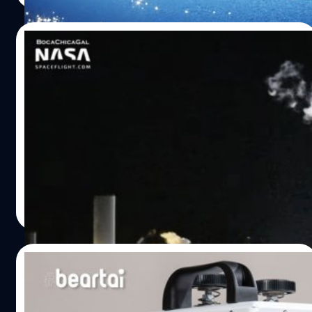
กองทัพอากาศออสเตรเลีย (RAAF) และเงินลงทุนในการ
พัฒนาจากรัฐบาลออสเตรเลีย 25.71 ล้านเหรียญสหรัฐฯ
27/04/2020
https://youtu.be/iJpeWAxk2So โดรน Loyal Wingman ใช้
ปัญญาประดิษฐ์ (AI) ในการขยายขีดความสามารถของ
ต้นแบบ SpaceX Starship SN4 ผ่านการ
แพลตฟอร์มที่ใช้คนควบคุมและไร้คนควบคุม ซึ่งเป็นโดรนลำ
ทดสอบแรงดันสูงพร้อมทดสอบติดเครื่องยนต์
แรกที่ได้ออกแบบและผลิตในออสเตรเลียมานานกว่า 50 ปี
Raptor
และเป็นการลงทุนในโดรนที่มากที่สุดนอกสหรัฐอเมริกาของ
SpaceX ได้สร้างต้นแบบของยานอวกาศ Starship ที่จะบินไป
Boeing โดรน Loyal Wingman จัดว่าเป็นนวัตกรรมและหัวใจ
ในวงโคจรของโลกด้วยจรวด Super Heavy ที่มีขนาดใหญ่ เมื่อ
สำคัญในการป้องกันประเทศออสเตรเลียในอนาคต ซึ่งจะติด
ยานไปถึงอวกาศก็จะแยกตัวออกมาจากจรวดแล้วใช้เชื้อเพลิง
ตั้งอาวุธเพื่อใช้ในการต่อสู้และการปกป้องทรัพย์สิน อย่างเช่น
ในถังของมันบินไปสู่ดวงจันทร์หรือดาวอังคาร ส่วนจรวดจะ
E-7A Wedgetail เครื่องบินเตือนภัยและควบคุมอากาศยาน
สามารถบินกลับมาลงจอดในแนวตั้งเพื่อใช้ใหม่ได้ ทั้งนี้
ศิลา วงศ์เจริญ
| 2293 days ago
แบบแฝด รวมทั้งใช้ในการป้องกันเครื่องบินรบไอพ่น เช่น F-
SpaceX ได้สร้างต้นแบบไว้หลายรุ่นตั้งแต่ SN1 แล้วมีการ
Read More
35A และ F/A-18E/F Super Hornet โดรนได้รับการออกแบบ
ปรับปรุงเล็กน้อยไปจนถึงประมาณ SN20 เพื่อให้ได้ Starship
ทางวิศวกรรมโดยใช้เทคโนโลยี Digital Twins ในการจำลอง
V1.0 ที่สมบูรณ์ Starship SN1 ได้ถูกทดสอบเมื่อ 28
โครงสร้าง…
กุมภาพันธ์ซึ่งล้มเหลวโดยระเบิดในระหว่างทดสอบแรงดัน
25/04/2020
ไนโตรเจนเหลว ต่อมา Starship SN2 ได้ถูกทดสอบเมื่อ 8
มีนาคมซึ่งสามารถผ่านการทดสอบแรงดันที่อุณหภูมิต่ำและ
แจ๋วจริง! NASA พัฒนาต้นแบบเครื่องช่วย
แรงขับของเครื่องยนต์ได้ และสุดท้าย Starship SN3 ได้ถูก
หายใจแก่ผู้ป่วย COVID-19 ในเวลาเพียง 37