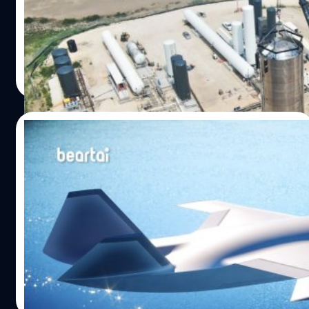
ซิ่งเอาไว้ใช้โชว์เทคนิคพิเศษและการดริฟต์ นอกจากนี้ยังมี
องค์การบริหารการบินแห่งชาติสหรัฐฯ (FAA) ได้เผยแพร่ใบ
Mustang Mach-E SUV 1400
ระบบเบรกที่จะใช้แรงเฉื่อยช่วยปั่นไฟกลับไปชาร์จแบตเตอรี
อนุญาตให้ SpaceX สามารถทดสอบต้นแบบ Starship ทำการ
ได้อีกด้วย แบตเตอรีเป็นแบบนิกเกิล - แมงกานีส - โคบอลต์มี
บิน Suborbital (การบินในระดับวงโคจรย่อย) จากศูนย์
ขนาด 57 กิโลวัตต์ต่อชั่วโมง สามารถขับด้วยความเร็วได้นาน
ทดสอบใน Boca Chica รัฐเท็กซัสใกล้กับ Brownsville
ศิลา วงศ์เจริญ
| 2261 days ago
ประมาณ 20 -…
SpaceX ได้ติดตั้งเครื่องยนตฺ์ Raptor เข้ากับยานต้นแบบ
Read More
Starship SN4 และผ่านการทดสอบ Static Fire เมื่อ 5
พฤษภาคม (เป็นการทดสอบเผาไหม้เครื่องยนต์ด้วยเชื้อเพลิง
มีเทนและออกซิเจนเหลวอย่างเต็มแรงขับ ซึ่งเหมือนกับการ
06/05/2020
ทดสอบบินในระยะสั้นและเป็นขั้นตอนสุดท้ายก่อนที่จะถูก
ปล่อยให้บินจริง) แต่ยานไม่ได้บินลอยขึ้นมาจากแท่นปล่อย
Boeing นำเสนอต้นแบบโดรนต่อสู้ Loyal
การบินทดสอบจะมีการจำกัดพื้นที่เหนือน่านฟ้าชั่วคราวในวันที่
Wingman ลำแรกต่อกองทัพอากาศ
1 มิถุนายน ตั้งแต่เวลา 7.00 - 15.00 น. ตามเขตเวลาตะวันออก
ออสเตรเลีย
ของสหรัฐฯ (เวลาในไทย 18.00 น. 1 มิถุนายน - 2:00 น. 2
5 พฤษภาคม ทีมพัฒนาอุตสาหกรรมของ Boeing ใน
มิถุนายน) และได้จำกัดน่านฟ้าถึงระดับความสูง 26,000 ฟุต
ออสเตรเลียได้นำเสนอโดรนต่อสู้ที่เป็นเครื่องบินไอพ่นไร้คนขับ
(7,925 เมตร)…
Loyal Wingman ลำแรกให้กับกองทัพอากาศออสเตรเลีย ซึ่ง
เป็นหนึ่งในสามของต้นแบบที่ได้รับการพัฒนาเป็นส่วนหนึ่งของ
โปรแกรมการพัฒนาขั้นสูงของ Loyal Wingman หรือที่รู้จักกัน
ศิลา วงศ์เจริญ
| 2284 days ago
ในชื่อ Boeing Airpower Teaming System (ATS) ที่พัฒนา
Read More
ขึ้นเพื่อตลาดการป้องกันประเทศในทั่วโลก โดยได้ร่วมมือกับ