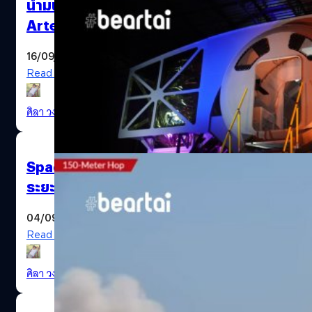
นำมนุษย์สู่ดวงจันทร์ในโครงการ
Artemis ของ NASA
16/09/2020
Read More
ศิลา วงศ์เจริญ
| 2151 days ago
SpaceX ทดสอบต้นแบบ Starship บิน
ระยะสั้นสำเร็จอีกครั้งด้วย SN6
04/09/2020
Read More
ศิลา วงศ์เจริญ
| 2163 days ago
HLS Dynetics