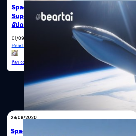
SpaceX เริ่มต้นสร้างต้นแบบจรวด
Super Heavy บูสเตอร์ของ Starship
สัปดาห์นี้
01/09/2020
Read More
ศิลา วงศ์เจริญ
| 2166 days ago
starship sn6
29/08/2020
SpaceX จะทดสอบต้นแบบ Starship SN6 บิน