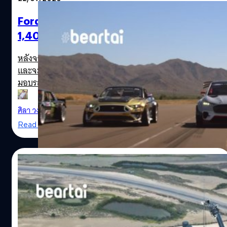
พร้อมด้วยขุมพลัง 2 มอเตอร์ไฟฟ้าที่แยกกันขับเคลื่อนระหว่าง
ล้อหน้าและล้อหลัง เร่งความเร็วได้ 60 ไมล์ (96.5 กม.) ต่อ
Ford ปล่อยคลิปต้นแบบ Mach-E Mustang
ชั่วโมงในเวลา 4.8 วินาที และวิ่งทำความเร็วได้สูงสุด 149 ไมล์
1,400 แรงม้าออกมาโชว์การดริฟต์เบิร์นยาง
(240 กม.) ต่อชั่วโมง Sony Vision-S อัดแน่นไปด้วยเซนเซอร์
กว่า 33 จุดทั้งภายในรถและนอกรถเพื่อการขับขี่ด้วยตัวเอง
หลังจากที่ Ford เปิดตัวรถยนต์ SUV ไฟฟ้า Mustang Mach-E
ประกอบด้วย CMOS, Radar / Ultra Sonic และ Solid State
และจะเปิดให้จองผ่านเว็บไซต์ในวันที่ 17 พฤศจิกายนนี้แล้วส่ง
LiDAR เหมือนมีตาอยู่รอบรถ 360 องศา…
มอบรถในปีหน้า ล่าสุด 21 ก.ค. Ford ได้ปล่อยคลิปโชว์รถยนต์
ต้นแบบ Mach-E 1,400 แรงม้าที่มีฐานมาจาก Mach-E SUV
โดยขับเคลื่อนด้วยมอเตอร์ 7 ตัวที่ใช้พลังงานจากแบตเตอรี
ศิลา วงศ์เจริญ
| 2208 days ago
56.8kW ออกมาเร่งระเบิดความเร็วบนสนามแข่ง รวมทั้งโชว์กา
Read More
รดริฟต์และเบิร์นยางเอาใจเหล่านักซิ่ง ขุมพลังจากมอเตอร์ 7
ตัวจะแบ่งการจ่ายกำลังขับเคลื่อนให้กับเพลาไปยังล้อหน้าด้วย
มอเตอร์ 3 ตัว ส่วนมอเตอร์อีก 4 ตัวส่งกำลังไปขับเคลื่อนล้อ
29/05/2020
หลัง นอกจากนี้สามารถแบ่งการส่งกำลังไปทั้งหมดที่ 4 ล้อได้
เท่ากัน, ส่งไปเพียง 2 ล้อหน้าหรือ 2 ล้อหลังก็ได้เพราะมัน
SpaceX ได้รับอนุญาตจาก FAA เพื่อทดสอบ
สามารถแยกส่งระหว่างล้อหน้าและล้อหลังได้ เมื่อทำงานร่วม
การบินต้นแบบยานอวกาศ Starship
กับเบรกมือไฮโดรลิกที่ได้เพิ่มเข้ามานอกเหนือจากเบรกของ
รถยนต์ไฟฟ้าทั่วไป ซึ่งเป็นที่ชื่นชอบของบรรดานักแข่งและนัก
28 พฤษภาคม สำนักงานการขนส่งอวกาศเชิงพาณิชย์ของ