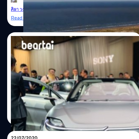
ท้องฟ้าที่ศูนย์ทดสอบใน Boca Chica ได้สูง 150 ม. ด้วยการ
ศิลา วงศ์เจริญ
| 2193 days ago
ทดสอบจุดระเบิดเครื่องยนต์ Raptor เพียงตัวเดียวให้ทำงาน
Read More
และขับดัน SN5 ลอยพุ่งขึ้นไปในระยะต่ำและกลับมาลงจอดใน
แนวตั้งได้อย่างนิ่มนวล การทดสอบครั้งนี้ต้นแบบ Starship
SN5 มีเฉพาะถังเชื้อเพลิงที่มีความสูง 30 เมตรพร้อมกับได้ติด
30/07/2020
ตั้งเครื่องยนต์ Raptor เพียงตัวเดียว ซึ่งยังไม่ได้ติดตั้งส่วนของ
ยานอวกาศและส่วนของครีบ ส่วนในอนาคตการบินขึ้นสู่อวกาศ
Sony มีแผนเตรียมนำต้นแบบรถยนต์ไฟฟ้า
จะต้องติดตั้งเครื่องยนต์ Raptor ทั้งหมดถึง 31 เครื่องด้วยกัน
Vision-S ทดสอบบนถนนสาธารณะ
SpaceX เคยสร้างต้นแบบ Starship รุ่นก่อนที่เรียกว่า
Starhopper ซึ่งเคยผ่านการบินทดสอบในระดับความสูง 150
หลังจากที่ Sony สร้างเสียงฮือฮาในงาน CES 2020 เมื่อเดือน
เมตรเมื่อปีที่แล้ว หลังจาก Starhopper ก็ได้มีการสร้างยาน
มกราคมที่ผ่านมาด้วยการเปิดตัวต้นแบบรถยนต์ไฟฟ้า Sony
starship sn5
ต้นแบบใหม่ที่เรียกว่า Starship Mark 1 หรือ MK1 ซึ่งซีอีโอ
Vision-S และประกาศว่าจะเข้าร่วมวงการรถยนต์ไฟฟ้าใน
สัญญาว่าจะสามารถบินขึ้นไปที่ระยะ 65,000 ฟุตหรือ
อนาคต แต่ก็ยังไม่มีแผนการผลิตและออกจำหน่ายที่แน่ชัด
ประมาณ 20…
ผ่านมาถึงตอนนี้ 6 เดือน Sony ประกาศผ่าน YouTube ว่าได้นำ
ศิลา วงศ์เจริญ
| 2199 days ago
ต้นแบบ Vision-S กลับมาที่โตเกียวประเทศญี่ปุ่นเพื่อพัฒนา
Read More
เทคโลยีการตรวจจับขั้นสูงและเทคโนโลยีระบบเสียง และขณะ
นี้กำลังอยู่ระหว่างการพัฒนารถยนต์ต้นแบบเพื่อออกมาวิ่ง
ทดสอบบนถนนสาธารณะในปีงบประมาณนี้ Vision-S มา
22/07/2020