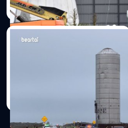
ได้ในพื้นที่ Michelle Easter วิศวกรเครื่องกลในโพรเจกต์นี้
ปรับปรุงเล็กน้อยไปจนถึงประมาณ SN20 เพื่อให้ได้ Starship
ศิลา วงศ์เจริญ
| 2307 days ago
กล่าวว่าเรามีศักยภาพในการช่วยชีวิตมนุษย์ ผู้คนที่เราอาจ
V1.0 ที่สมบูรณ์ Starship SN1 ได้ถูกทดสอบเมื่อ 28
Read More
รู้จัก เพื่อนบ้านของเรา ครอบครัวของเรา และความเอาจริงเอา
กุมภาพันธ์ซึ่งล้มเหลวโดยระเบิดในระหว่างทดสอบแรงดัน
จังในการสร้างนั้นช่างเป็นสิ่งที่น่าอัศจรรย์ ขั้นตอนต่อไป
ไนโตรเจนเหลว ต่อมา Starship SN2 ได้ถูกทดสอบเมื่อ 8
NASA กำลังขอการอนุมัติจากสำนักงานคณะกรรมการอาหาร
มีนาคมซึ่งสามารถผ่านการทดสอบแรงดันที่อุณหภูมิต่ำและ
02/03/2020
และยาสหรัฐฯ (FDA) ซึ่งการอนุมัติอุปกรณ์การใช้งานฉุกเฉิน
แรงขับของเครื่องยนต์ได้ และสุดท้าย Starship SN3 ได้ถูก
จะมีกระบวนการที่รวดเร็วสำหรับสถานการณ์ช่วงวิกฤติ ที่มา :
ทดสอบเมื่อ 3 เมษายนซึ่งล้มเหลวโดยพังลงมาในระหว่างการ
ต้นแบบ Starship SN1 ของ SpaceX ระเบิดใน
cnet…
ทดสอบแรงดัน ไม่ต้องห่วงว่าระหว่างที่ COVID-19 กำลังแพร่
ระหว่างทดสอบแรงดันไนโตรเจนเหลว
ระบาดจะทำให้การทดสอบ Starship SN4 ล่าช้าลง เพราะ
แม้ว่าธุรกิจจำนวนมากในเท็กซัสถูกปิดตัวลง แต่ SapceX ก็ยัง
Starship SN1 เป็นต้นแบบของยานอวกาศ Starship ที่ใช้คู่กับ
คงยุ่งอยู่กับการพัฒนาต้นแบบ Starship รุ่นต่าง ๆ ในโรงงานที่
จรวด Super Heavy ที่มีขนาดใหญ่ สำหรับปล่อยตัวในแนวตั้ง
Boca Chica Youtube ช่อง NASASpaceflight ได้นำเสนอ
แล้วกลับมาลงจอดในแนวตั้งเพื่อใช้ใหม่ได้ ซึ่งถูกออกแบบมา
คลิปวิดีโอจากเว็บแคมให้เห็นต้นแบบ Starship SN4 กำลังถูก
สำหรับภารกิจบินสู่ดวงจันทร์และดาวอังคาร เมื่อคืนวันศุกร์ที่
ซ้อนต่อกันอยู่ในอาคารประกอบยานของบริษัท…
28 กุมภาพันธ์ SpaceX ได้ทดสอบ Starship SN1 ซึ่งภาพวิดีโอ
ศิลา วงศ์เจริญ
| 2349 days ago
ได้แสดงการระเบิดในระหว่างทดสอบแรงดันไนโตรเจนเหลวที่
Read More
โรงงาน Boca Chica ในเท็กซัส การระเบิดเกิดจากบางส่วนของ
ยานล้มเหลวในระหว่างทดสอบแรงดันไนโตรเจนเหลวหลังจาก
ได้บรรจุไนโตรเจนเหลวเข้าไปเก็บไว้ในถังหนึ่ง
https://youtu.be/sYeVnGL7fgw 20 พฤศจิกายน SpaceX