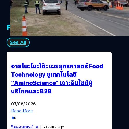
ได้ทดสอบต้นแบบขนาดเต็มของ Starship รุ่นก่อนหน้านี้ที่ชื่อ
ว่า Mk1 ซึ่งในระหว่างที่ทดสอบแรงดันไนโตรเจนเหลวที่
โรงงาน Boca Chica ในเท็กซัส ส่วนยอดของ Mk1 ได้ปะทุปลิว
PR Partners
ขึ้นไป SN1 เป็นหนึ่งในชุดต้นแบบของ Starship ที่มีไว้ทดสอบ
เพื่อปรับแต่งระบบการทำงานให้สมบูรณ์ ซึ่ง SpaceX ได้สร้าง
ต้นแบบไว้หลายรุ่นตั้งแต่ SN1 แล้วมีการปรับปรุงเล็กน้อยไป
See All
จนถึงประมาณ SN20 เพื่อให้ได้ Starship V1.0 ที่สมบูรณ์ และ
เมื่อปลายสัปดาห์ที่แล้วต้นแบบ SN2 ได้ถูกนำมาวางเตรียม
พร้อมทดสอบแล้วในขณะที่ซาก SN1…
อายิโนะโมะโต๊ะ เผยยุทธศาสตร์ Food
Technology ชูเทคโนโลยี
“AminoScience” เจาะอินไซต์ผู้
บริโภคและ B2B
07/08/2026
Read More
ทีมคอนเทนต์ BT
| 5 hours ago