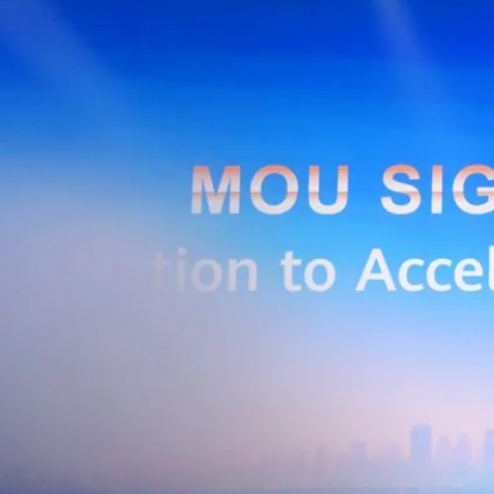
การกระตุ้นเศรษฐกิจภาครัฐ (ไทยช่วยไทย พลัส)…
Huawei Cloud ลงนาม MOU ผสานคลาวด์ระดับโลกและ
ริยะ สยายปีกภาคอุตสาหกรรมและการผลิต พร้อมดัน
ิตยุค AI
AIS Business และ Huawei Cloud ลงนามความร่วมมือ (MOU) เพื่อขับ
ารผลิตอัจฉริยะที่ใช้ข้อมูลและ AI เป็นกลไกสำคัญ โดยผสานความแข็งแกร่ง
าคธุรกิจไทยของ AIS Business เข้ากับเทคโนโลยี Cloud, AI และองค์ความรู้
wei Cloud เพื่อช่วยให้ผู้ประกอบการสามารถนำเทคโนโลยีไปยกระดับ
ธรรม ภายใต้ความร่วมมือดังกล่าว ทั้งสองฝ่ายจะร่วมกันพัฒนาโครงสร้างพื้น
่การเชื่อมต่อข้อมูลจากเครื่องจักรและระบบการผลิตภายในโรงงานผ่าน 5G
เบอร์ และระบบเชื่อมต่อที่ปลอดภัย ไปจนถึงการรวบรวม ประมวลผล และ
ยศักยภาพการประมวลผลของ GPU เพื่อต่อยอดสู่แอปพลิเคชัน AI และโซลูชัน
ริมขีดความสามารถในการแข่งขัน และสร้างความพร้อมรองรับผู้ประกอบการ
ี่ต้องการขยายฐานการผลิตในประเทศไทย นายภูผา เอกะวิภาต หัวหน้าคณะผู้
ท แอดวานซ์ อินโฟร์ เซอร์วิส จำกัด (มหาชน) กล่าวว่า…
Life
SOCIAL MEDIA
Environment
Health