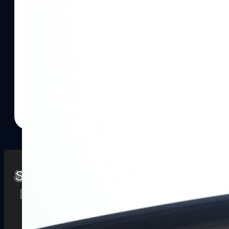
Watch
Playlists
S
& Reels