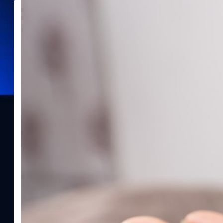
20/10/2018
Natnaree TK
| 2847 days ago
Read More
ถุงยางแบบใหม่ หมดกังวลเรื่องสารหล่อลื่น!
การวิจัยนี้ได้รับการสนับสนุนจากมูลนิธิ Bill and Melinda Gates F
ทำให้ถุงยางถูกนำมาใช้เพื่อป้องกันโรคติดต่อทางเพศสัมพันธ์มากขึ้น พ
เมื่อมีสารหล่อลื่นไม่มากพอ การมีเพศสัมพันธ์จะทำให้คุณเจ็บ และ ถุ
ประสิทธิภาพสูง เมื่อใช้งานมันอย่างถูกต้อง แต่ไม่ใช่ทุกๆ คนที่ชอบใช้
ลื่นในตัว แต่บางครั้งมันก็ไม่พอ หลายคนจึงใช้สารหล่อลื่นเพิ่มเติม แต่นี
ขัดจังหวะของคุณได้ นักวิทยาศาสตร์บอกว่าถุงยางตัวใหม่นี้จะลื่นเมื่
สามารถทนแรงกดได้มากกว่า 1,000 thrusts โดยไม่สูญเสียความลื่นข
journal ได้รายงานไว้ นักวิจัยพบว่าโดยทั่วไปแล้วการมีเพศสัมพันธ์มักใช้
มากกว่านั้น เมื่อทดสอบเปรียบเทียบถุงยางอนามัยปกติที่เคลือบด้วยน้ำย
มันหล่อลื่นดีแต่เริ่มน้อยลงเมื่อใช้แรงกดประมาณ 600 thrusts และเม
ของการหล่อลื่น ชาย และ หญิง มากกว่า 33 คน พึงพอใจมากกว่าเมื่อเท
ถุงยางตัวนี้ก็ยังต้องทดสอบเพิ่มเติมเพื่อให้แน่ใจว่าจะมีประสิทธิภาพใน
ทั่วไปได้หรือไม่ โดย ศาสตราจารย์ Mark Grinstaff จากมหาวิทยาลัย 