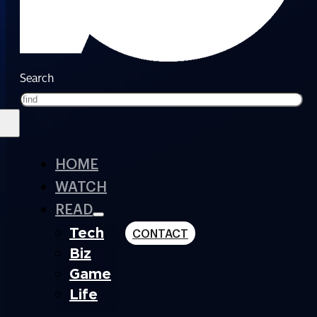
Search
HOME
WATCH
READ
Tech
CONTACT
Biz
Game
Life