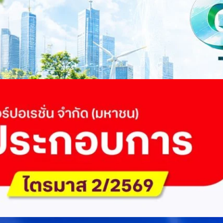
ี่ยนผ่านสู่เศรษฐกิจและสังคมสีเขียว พร้อมนำเสนอแนวทางที่สามารถนำไป
ภาครัฐ ภาคธุรกิจ และผู้เชี่ยวชาญในหลากหลายสาขา ผ่านประเด็นสำคัญว่า
เพื่อเดินหน้าสู่ความยั่งยืนและบรรลุเป้าหมาย Net Zero อย่างเป็นรูปธรรม
จ การเงิน และพลังงาน Green Transitioning: Shifting Systemพลิกโครงสร้าง
ours ago
ะเชื่อมโยงนโยบายกับเทคโนโลยี เพื่อขับเคลื่อนประเทศไทยสู่เศรษฐกิจสีเขียว
วงศ์สวัสดิ์รองนายกรัฐมนตรีและรัฐมนตรีว่าการกระทรวงการอุดมศึกษา
ม Green Transitioning: Decarbonize Unlockร่วมสำรวจแนวทางที่ภาคธุรกิจ
ื่อลดการปล่อยคาร์บอน และเดินหน้าสู่เป้าหมาย Net Zero พบกับ คุณปัณ
ธานกรรมการบริหาร ฝ่ายวิศวกรรมโครงสร้างบริษัท…
 Q2/2569 กำไรสุทธิ 6.6 พันล้านบาท จ่ายปันผล 5.2
ัด (มหาชน) รายงานผลประกอบการประจำไตรมาส 2/2569 มีกำไรสุทธิหลังหัก
เนื่องเป็นไตรมาสที่ 6 พร้อมอนุมัติจ่ายเงินปันผลระหว่างกาลรวม 5.2 พันล้าน
 โดยผลการดำเนินงานหลักได้รับปัจจัยหนุนจากการบริหารต้นทุนและการเติบโต
การเงิน (Q2/2569)มูลค่า / สถิติการเปลี่ยนแปลง (YoY)การเปลี่ยนแปลง
(ไม่รวม IC)4.14 หมื่นล้านบาท+0.8%+0.8%EBITDA2.83 หมื่นล้าน
ักภาษี (NPAT)6.6 พันล้านบาท+3.2 เท่าทรงตัวอัตราส่วนหนี้สินสุทธิต่อ
่า ปัจจัยขับเคลื่อนด้านฐานผู้ใช้และเทคโนโลยี ด้านปริมาณผู้ใช้งาน ไตรมาสนี้
ี่เพิ่มขึ้น 4.79 แสนเลขหมาย รวมเป็น 48.6 ล้านเลขหมาย (ในจำนวนนี้เป็นผู้ใช้
ะผู้ใช้บริการอินเทอร์เน็ตบ้านเพิ่มขึ้น 2.8 หมื่นราย โดยปัจจัยที่ส่งผลต่อการ