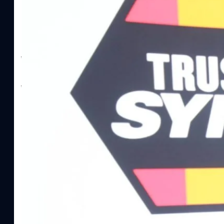
SYNNEX โชว์กำไร Q2/69 โต 18% ลุย AI–Cloud–
Recurring Revenue เร่งเครื่อง New Growth Eng
บาท/หุ้น
บริษัท ซินเน็ค (ประเทศไทย) จำกัด (มหาชน) หรือ SYNNEX โชว์ผลกา
ไตรมาส 2 และงวด 6 เดือนแรกของปี 2569 เติบโต 17.8% และ 17.7% จ
เติบโตของรายได้อย่างมีนัยสำคัญ พร้อมประกาศจ่ายเงินปันผลระหว่าง
ไม่ได้รับสิทธิปันผล (XD) วันที่ 19 สิงหาคม 2569 และกำหนดจ่ายเงินปั