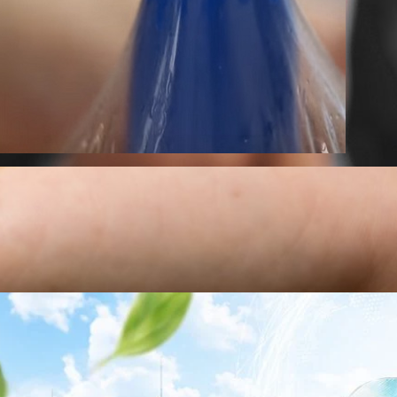
าว TODAY เปิดเวทีใหญ่ SUSTAIN CITY: THE GREEN
รับตัวสู่เศรษฐกิจสีเขียวอย่างยั่งยืน
ำนักข่าว TODAY จัดงาน SUSTAIN CITY: THE GREEN TRANSITION เวทีแลก