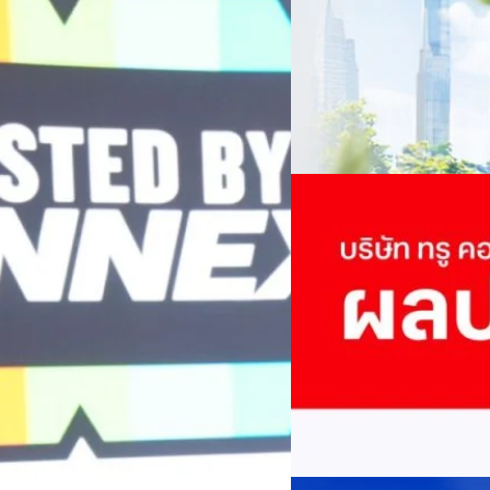
เปลี่ยนมุมมองเกี่ยวกับการเปล
Green Energy สร้างฐาน
ประยุกต์ใช้ได้จริง จากผู้แทน
ine พร้อมจ่ายปันผล 0.10
ประเทศไทยควรปรับตัวอย่างไร ? 
ทั้งในมิติของภาครัฐ ภาคธุรกิ
รดำเนินงานแข็งแกร่ง กำไรสุทธิ
รัตนาภรณ์ ศรีนวลจันทร์
| 13 h
เศรษฐกิจ ปรับห่วงโซ่คุณค่า แล
ากช่วงเดียวกันของปีก่อน สูงกว่าการ
โดย ศาสตราจารย์ ดร. ยศชนัน 
Read More
วิทยาศาสตร์ วิจัยและนวัตกรร
กาล 0.10 บาทต่อหุ้น โดยกำหนดวันที่
สามารถนำ Green Tech มาใช้เพ
04/08/2026
นผลวันที่
วรรธน์ นิลกิจศรานนท์ รองประ
True เผยผลประกอบการ
พันล้าน
บริษัท ทรู คอร์ปอเรชั่น จำก
ภาษี 6.6 พันล้านบาท ทำกำไรต่อ
บาท คิดเป็น 0.15 บาทต่อหุ้น
ของฐานผู้ใช้งาน ตัวชี้วัดทาง
(QoQ)รายได้จากการให้บริการ 
ทีมคอนเทนต์ BT
| 2 days ago
บาท+13.5%+1.1%กำไรสุทธิหลังห
EBITDA3.7 เท่า-0.3 เท่า-0.1 เท
Read More
มีผู้ใช้บริการโทรศัพท์เคลื่อนท
บริการ 5G รวม 19.3 ล้านราย) แล
04/08/2026