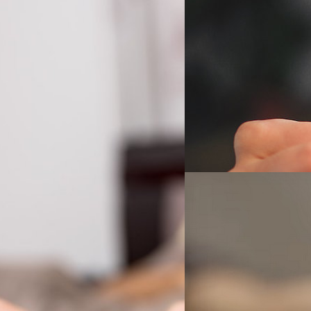
04/10/2018
กรมควบคุมโรคเตือน!! เ
การรีไซเคิล หรือ การนำของต่าง
โดยง่าย แต่ไม่ใช่กับถุงยางอน
เตือนถึงความอันตรายของการนำส
เตือนเพราะมีคนที่ทำแบบนี้จริงๆ
สัมพันธ์" https://twitter.c
oundation โดยพวกเขาหวังจะสามารถ
Natnaree TK
| 2863 days ag
กรกฎาคมที่ผ่านมา ถุงยางอนาม
อๆ กับการใช้เพื่อป้องกันการตั้งครรภ์
เช่น ซฺฟิลิส หนองใน ได้ดีพอๆ
Read More
งยางก็จะลื่นหลุดและขาดได้ ถุงยางจะมี
ลดลงเมื่อถูกใช้งานไปแล้วในครั
มัน พวกเขาได้เสนอถุงยางที่มีสารหล่อ
ครั้ง จะลดประสิทธิภาพของถุงย
่กลับเป็นวิธีที่ทำให้ยุ่งยาก และ อาจ
16/06/2014
Torrone, นักระบาดวิทยาของกรม
อสัมผัสกับของเหลวจากร่างกาย มัน
ถุงยาง ไม่ได้ช่วยในการกำจัดเชื
คืนความสุข! ทีมวิจัยอ
องมัน Royal Society Open Science
วิธีการที่ไร้ประโยชน์มากการพย
เวลาน้อยกว่าครึ่งชั่วโมงแต่บางครั้งก็
ประโยชน์เลย ถ้าสิ่งที่เราพูดถึ
ถือเป็นนวัตกรรมใหม่ที่น่าสนใจไ
าหล่อลื่นที่ซื้อจากร้านค้า ในช่วงแรก
ใช้รู้สึกมีความสุขมากกว่าเดิม
ื่อให้อาสาสมัครลองประเมินในเรื่อง
ียบกับถุงยางแบบเดิม แต่ถึงอย่างนั้น
ด้านต่างๆ เทียบกับถุงยางที่วางขายอยู่
ณัฐพันธ์ ส่งวิรุฬห์
| 4434 days
Boston…
Read More