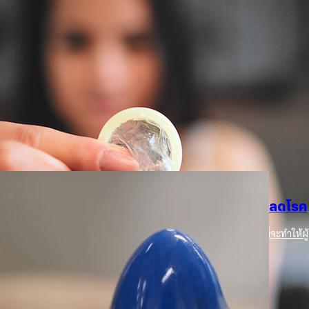
หตุใดเราจึงไม่ควรใช้ถุงยางรีไซเคิล
ๆในบ้านกลับมาใช้ใหม่นั้นเป็นเรื่องที่ดีต่อสิ่งแวดล้อม และ ยังสามารถทำได้
ามัย! กรมควบคุมโรค หรือ CDC (Center for Disease Control) ได้ออกมาทวีต
ิ่งของที่ไม่คาดว่าจะมีการนำมารีไซเคิลใช้ซ้ำอย่างถุงยางว่า "เราออกมา
 อย่าล้างถุงยางอนามัยแล้วเอามาใช้ซ้ำ ใช้ถุงยางใหม่ทุกครั้งที่คุณจะมีเพศ
om/CDCSTD/status/1021541728334094336 CDC ได้ทวิตข้อความนี้เมื่อ
o
ัย ถูกออกแบบมาเพื่อ ป้องกันคุณ และ คู่นอน จากโรคติดต่อทางเพศสัมพันธ์
กับการป้องกันการตั้งครรภ์แบบไม่พึงประสงค์ด้วย ซึ่งประสิทธิภาพของถุงยางจะ
้งแรก "การใช้งานที่ไม่ถูกต้อง อย่างเช่นการนำถุงยางกลับมาใช้ใหม่ มากกว่า 1
างลง โดย อาจทำให้เกิดการขาด หรือ การรั่วไหลของถุงยางได้" ดร.Elizabeth
ควบคุมโรคได้กล่าวไว้ใน Buzzfeed News. และ วิธีง่ายๆอย่างการใช้สบู่ล้าง
้อไวรัสและ แบคทีเรียที่แฝงตัวอยู่บนผิวของถุงยางได้เลย เพราะฉะนั้นนี่จึงเป็น
อสซี่พัฒนาถุงยางคล้ายผิวคนจริง หวังผู้ใช้ฟินขึ้น-ลดโรค
ายามนำถุงยางม้วนกลับเข้าเป็นแบบเดิมก็เช่นกัน มันเป็นเรื่องยาก และ ไม่มี
งทั้งหมดนี้ยังไม่พอที่จะทำให้คุณโยนถุงยางที่ใช้แล้วลงถังขยะไป…
ม่น้อย เมื่อทีมวิจัยเมืองออสซี่ ได้พัฒนาถุงยางอนามัยแห่งอนาคต ที่จะทำให้ผู้
 ago