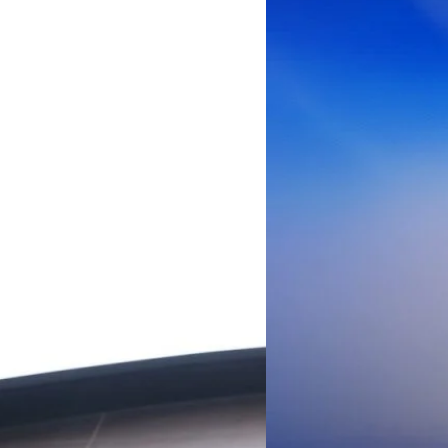
เพิ่มขึ้นของตัวเลขมาจากโครง
AIS Business ผนึก 
โซลูชันเชื่อมต่ออัจฉ
ประเทศไทยสู่ฐานการผล
กรุงเทพฯ, 3 สิงหาคม 2569 – 
เคลื่อนภาคอุตสาหกรรมไทยสู่ก
ด้านโครงข่ายและความเข้าใจในภ
ด้านการผลิตระดับโลกของ Hua
กระบวนการผลิตได้อย่างเป็นรูป
Worawalan
| 2 days ago
ฐานดิจิทัลแบบครบวงจร ตั้งแต
Private Network โครงข่ายไฟ
Read More
วิเคราะห์ข้อมูลบน Cloud ด้ว
สำหรับภาคอุตสาหกรรม ช่วยเส
ไทย รวมถึงนักลงทุนต่างชาติท
บริหารกลุ่มลูกค้าองค์กร บริษั
Tech
Biz
Game
horts
Cars
Corporate
Articles
Features
Executive
Game News