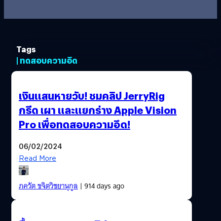
Tags
| ทดสอบความอึด
เงินแสนหายวับ! ชมคลิป JerryRig
กรีด เผา และแยกร่าง Apple Vision
Pro เพื่อทดสอบความอึด!
06/02/2024
Read More
ภควัต ขจิตวิชยานุกูล
| 914 days ago