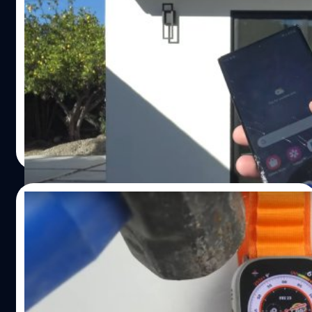
เผยคลิปทดสอบ Galaxy S23 Ultra: แม้จออึด
ขึ้น แต่ตกพื้นคอนกรีตก็แตกอยู่ดี!
Samsung Galaxy S23 Ultra เพิ่งเปิดตัวไปเมื่อวันที่ 2
กุมภาพันธ์ที่ผ่านมา และล่าสุดได้มีคลิปทดสอบความอึดของ
Galaxy S23 Ultra ออกมาแล้วจากช่อง PBKreviews ที่มา
ทดสอบความทนทานของ Galaxy S23 Ultra ทั้งความสามารถ
ในการกันน้ำ การกันรอยขีดข่วน และความอึดจากการตก
ภควัต ขจิตวิชยานุกูล
| 1276 days ago
กระแทก!
Read More
26/09/2022
ยูทูบเบอร์ใช้ค้อนทุบ Apple Watch Ultra เพื่อ
ทดสอบความอึด แต่โต๊ะดันแตกก่อนซะงั้น!
เมื่อวันที่ 24 กันยายน ช่องยูทูบ TechRax ได้โพสต์คลิป
ทดสอบความอึดของ Apple Watch Ultra เพื่อทดสอบว่า