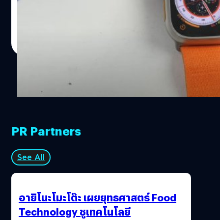
Apple Watch Ultra จะทนแรงกระแทกได้มากขนาดไหน ซึ่ง
หนึ่งในสิ่งที่น่าตกใจคือ ขั้นตอนการทดสอบที่ใช้ค้อนทุบ ซึ่ง
กลายเป็นว่าผิวโต๊ะดันแตกก่อน Watch Ultra ซะอย่างนั้น!
ภควัต ขจิตวิชยานุกูล
| 1412 days ago
Read More
PR Partners
See All
อายิโนะโมะโต๊ะ เผยยุทธศาสตร์ Food
Technology ชูเทคโนโลยี