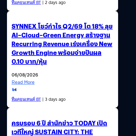
ทีมคอนเทนต์ BT
| 2 days ago
SYNNEX โชว์กำไร Q2/69 โต 18% ลุย
AI–Cloud–Green Energy สร้างฐาน
Recurring Revenue เร่งเครื่อง New
Growth Engine พร้อมจ่ายปันผล
0.10 บาท/หุ้น
06/08/2026
Read More
ทีมคอนเทนต์ BT
| 3 days ago
ครบรอบ 6 ปี สำนักข่าว TODAY เปิด
เวทีใหญ่ SUSTAIN CITY: THE