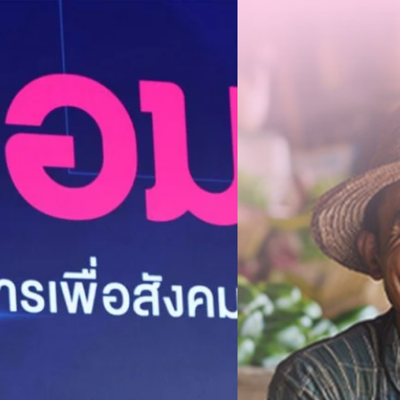
07/08/2025
“สินเชื่อสร้างเครดิต 
สำหรับหลายคน การกู้เงินกับธนา
ไม่มีหลักทรัพย์ ไม่มีคนค้ำ หรือไ
ผ่อนรถ ไปจนถึงการขอสินเชื่อเพื
ญญาโรจน์” ผู้อำนวยการ
อนาคตทางการเงินสะดุดตั้งแต่
เพื่อคนที่อยากเริ่มต้นอย่างถูก
อมลวรรณ ศรัทธานนท์
| 366 d
เดือน ไม่มีหลักประกัน หรือไม่มี
แถลงวิสัยทัศน์การนำองค์กรและ
อาชีพอิสระ รับจ้างทั่วไป ทำง
Read More
ดยเปิดเผยว่า ในปี 2569 นี้เป็นวาระ
สินเชื่อรูปแบบนี้จะไม่ได้ให้วง
ะราชประสงค์ของพระบาทสมเด็จ
ก้อนโต หากแต่เป็นการ “ปูทาง” ให
งประชาชนมาอย่างต่อเนื่อง ขยายผลสู่
ของตัวเอง เพื่อจะได้มีโอกาสขอส
ื่อยกระดับการดำเนินงานมุ่งเป้าหมาย
แต่สินเชื่อนี้ถือเป็น “โอกาสแ
All Lives ที่สามารถสร้างผลกระทบเชิง
กำหนด และเริ่มมีประวัติทางการ
เศรษฐกิจโลกที่มีปัจจัยเสี่ยงและ
ธนาคาร แน่นอนว่าสิ่งที่น่าสนใจค
ัวเลข GDP ที่ลดต่ำแตะระดับ 1.4%
ผ่อนชำระได้สูงสุด 12 เดือน โด
าร์สหรัฐฯ ขณะที่น้ำมันดีเซลราคา
ทบาทชัดเจน พร้อมดูแลคนไทยทุกช่วง
ิด “From Birth, to Legacy” เริ่มต้น
ฐานการสร้างพฤติกรรมทางการเงินที่ดี