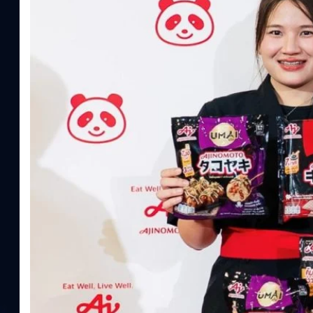
ความรู้หลักรูปแบบผลิตภัณฑ์ / โซลูชันกลุ่มเป้าหมายหลักNutrition
ประโยชน์จากกรดอะมิโน)aminoVITAL, AminoNITE,