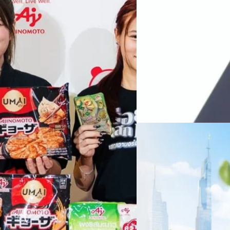
ทางการแพทย์ และผู้บริหารโรง
 & Well-beingAminoScience (การใช้
SYNNEX โชว์กำไร Q2
หลายแห่งในจีน เราเชื่อมั่นว่าค
Recurring Revenue เ
บาท/หุ้น
บริษัท ซินเน็ค (ประเทศไทย) 
ไตรมาส 2 และงวด 6 เดือนแรกข
เติบโตของรายได้อย่างมีนัยสำค
ไม่ได้รับสิทธิปันผล (XD) วันท
ธิดา มงคลสุธี ประธานเจ้าหน้าที
ทีมคอนเทนต์ BT
| 2 days ago
แรกบริษัทเดินหน้าขับเคลื่อน 
สินค้าไอที สู่การเป็น Digital 
Read More
สัดส่วนธุรกิจที่มีมูลค่าเพิ่ม
06/08/2026
ครบรอบ 6 ปี สำนักข่
TRANSITION ถกแนวทางป
เนื่องในโอกาสครบรอบ 6 ปี ส
เปลี่ยนมุมมองเกี่ยวกับการเปล
ประยุกต์ใช้ได้จริง จากผู้แทน
ประเทศไทยควรปรับตัวอย่างไร ? 
ทั้งในมิติของภาครัฐ ภาคธุรกิ