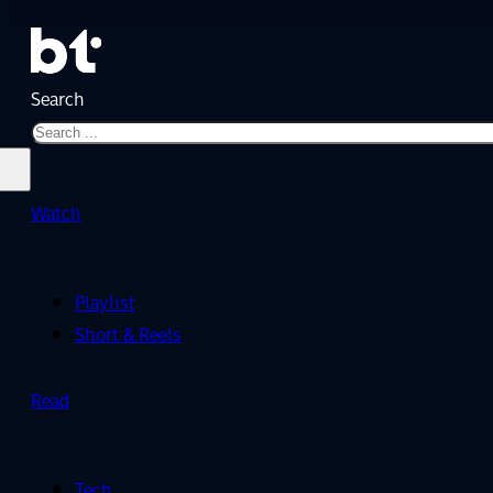
Search
Watch
Playlist
Short & Reels
Read
Tech