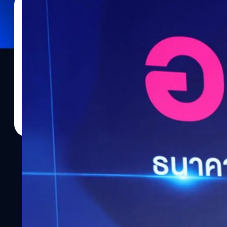
29/04/2026
อมลวรรณ ศรัทธานนท์
| 101 days ago
Read More
ออมสิน เปิดวิสัยทัศน์ผู้นำคนใหม่ “ทรงพล ชีวะปั
ธนาคารออมสิน คนที่ 18
นายทรงพล ชีวะปัญญาโรจน์ ผู้อำนวยการธนาคารออมสิน กล่าวในการ
นโยบายการดำเนินงานในฐานะผู้อำนวยการธนาคารออมสิน ลำดับที่ 18 โ
โอกาสครบรอบ 113 ปี ของธนาคารออมสิน ที่ได้ดำเนินภารกิจตามพร
พระมงกุฎเกล้าเจ้าอยู่หัว รัชกาลที่ 6 ในการส่งเสริมการออมทรัพย์ขอ
การเป็นธนาคารเพื่อสังคม และนับจากนี้ไปธนาคารพร้อมเดินหน้าต่อเพ
การเป็นธนาคารเพื่อสังคม เพื่อทุกชีวิต หรือ Smart Social Bank for 
บวกต่อสังคมครอบคลุมทุกช่วงชีวิตของคนไทย ภายใต้บริบทปัจจุบันของ
ความท้าทายส่งผลกระทบต่อภาพรวมเศรษฐกิจของประเทศ สะท้อนผ่านต
ค่าเงินบาทแกว่งตัวสูงและอ่อนค่าลงอยู่ที่ประมาณ 31-33 บาทต่อดอลล
เคลื่อนไหวอยู่ในช่วง 40.2 - 50.5 บาท/ลิตร ธนาคารออมสินกำหนดบ
ชีวิตให้สามารถฝ่าฟันอุปสรรคความท้าทายครั้งนี้ไปด้วยกัน โดยยึดหลักค
ที่กลุ่มวัยเด็กเล็ก (First Steps) ตั้งเป้าปลูกฝังวินัยการออม วางราก