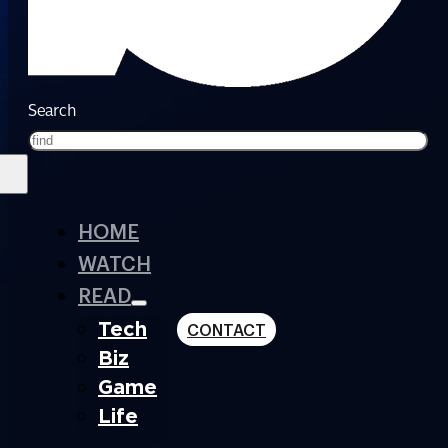
Search
HOME
WATCH
READ
Tech
CONTACT
Biz
Game
Life