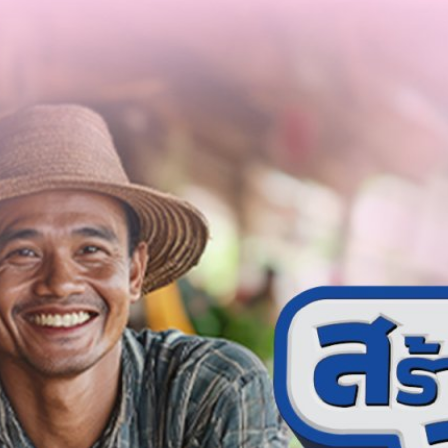
สร้างโอกาส” จากออมสิน ดียังไง ?
คารอาจฟังดูเป็นเรื่องไกลตัว หรืออาจรู้สึกว่า “มันไม่ใช่ทางของเรา” เพราะ
ม่มีประวัติการกู้มาก่อนเลย แต่ในยุคที่ทุกอย่างต้องใช้เครดิต ตั้งแต่กู้ซื้อบ้าน
่อเริ่มต้นธุรกิจ การไม่มีประวัติเครดิตเลย กลับกลายเป็นอุปสรรคที่ทำให้
ต้นทาง ทำให้ธนาคารออมสินออกแบบ “สินเชื่อสร้างเครดิต สร้างโอกาส” มา
ทาง โดยเฉพาะกลุ่มคนที่ยังไม่เคยมีประวัติทางการเงินในระบบ ไม่มีสลิปเงิน
ays ago
ประวัติการกู้เงินมาก่อนเลยในช่วง 2 ปีที่ผ่านมา ซึ่งอาจรวมถึงพ่อค้าแม่ค้า ผู้มี
านประจำหรือแม้แต่คนที่เคยมีประวัติกู้มาก่อน แต่หายไปจากระบบนานแล้ว แม้
เงินสูงมาก เริ่มต้นเพียงไม่เกิน 20,000 บาท และจุดประสงค์หลักไม่ใช่การให้เงิน
้ผู้กู้ได้เข้าสู่ระบบอย่างถูกต้อง มีวินัยทางการเงิน และเริ่มต้นสร้างเครดิต
ินเชื่อในวงเงินที่สูงขึ้นในอนาคต ข้อดีของโครงการนี้ แม้จะเป็นวงเงินไม่สูง
รก” สำหรับผู้ที่ต้องการเริ่มสร้างประวัติเครดิต หากสามารถผ่อนชำระตรงตาม
เงินที่ดีในระบบ ซึ่งเป็นองค์ประกอบสำคัญในการเข้าถึงสินเชื่ออื่นในระบบ
ือ สินเชื่อนี้ไม่จำเป็นต้องมีหลักทรัพย์ค้ำประกัน ไม่ต้องมีผู้ค้ำประกัน และให้
ยมีอัตราดอกเบี้ยคงที่ 0.60%…