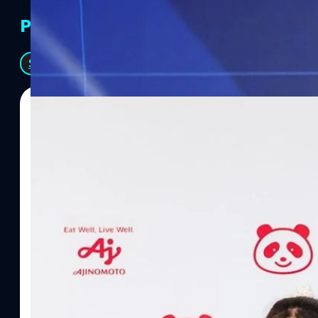
ตั้งแต่ยังเยาว์วัย กลุ่มวัยเรียน (Education)…
PR Partners
See All
07/08/2026
ทีมคอนเทนต์ BT
| 1 days ago
Read More
อายิโนะโมะโต๊ะ เผยยุทธศาสตร์ Food Technology 
“AminoScience” เจาะอินไซต์ผู้บริโภคและ B2B
บริษัท อายิโนะโมะโต๊ะ (ประเทศไทย) จำกัด จัดงาน The Heartbeat b
แนวคิดการดำเนินธุรกิจและการพัฒนาผลิตภัณฑ์ที่ขับเคลื่อนด้วยเท
ผู้บริโภค ท่ามกลางการเติบโตของตลาด Health & Wellness ในประเทศไท
บาท หรือคิดเป็นสัดส่วนราว 8% ของผลิตภัณฑ์มวลรวมในประเทศ (GDP