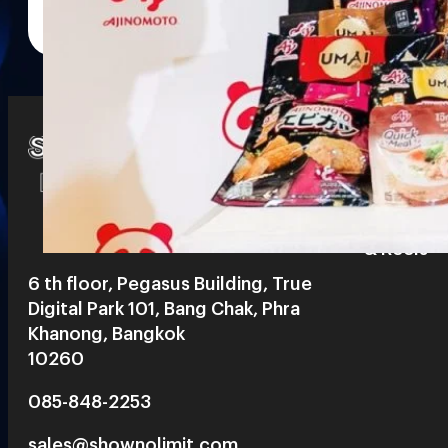
Watch
Playlists
S
& Reels
6 th floor, Pegasus Building, True
Digital Park 101, Bang Chak, Phra
Khanong, Bangkok
10260
085-848-2253
sales@shownolimit.com