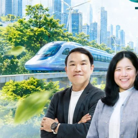
ys ago
ะเชื่อมโยงนโยบายกับเทคโนโลยี เพื่อขับเคลื่อนประเทศไทยสู่เศรษฐกิจสีเขียว
วงศ์สวัสดิ์รองนายกรัฐมนตรีและรัฐมนตรีว่าการกระทรวงการอุดมศึกษา
ม Green Transitioning: Decarbonize Unlockร่วมสำรวจแนวทางที่ภาคธุรกิจ
ื่อลดการปล่อยคาร์บอน และเดินหน้าสู่เป้าหมาย Net Zero พบกับ คุณปัณ
ธานกรรมการบริหาร ฝ่ายวิศวกรรมโครงสร้างบริษัท…
Life
SOCIAL MEDIA
Environment
Health
People
Instagram
Trends
Wellness
Facebook