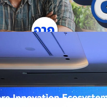
ิวงการสาธารณสุขไทยด้วย AI เปิดตัว 4 นวัตกรรมเปลี่ยน
่อการแพทย์ในประเทศไทย
หัวเว่ย จัดงาน “Huawei AI+ Healthcare Summit” ภายใต้งาน Huawei
t 2026 รวมผู้นำด้านนโยบายสาธารณสุข ผู้บริหารโรงพยาบาลชั้นนำ และ
ยและจีน ร่วมขับเคลื่อนอนาคตของระบบสาธารณสุขไทยด้วยนวัตกรรมและ
กาศความร่วมมือครั้งสำคัญเพื่อยกระดับ Healthcare Ecosystem ของ
เตอร์ จาง ประธานกลุ่มธุรกิจการศึกษาและสาธารณสุขต่างประเทศ บริษัท หัว
ถึงความมุ่งมั่นของหัวเว่ยในการสนับสนุนการเปลี่ยนผ่านสู่ยุคดิจิทัลของระบบ
คโนโลยี AI ในการยกระดับคุณภาพการให้บริการทางการแพทย์ให้เข้าถึง
ภายใต้แนวคิด “AI for Health, Health for All” “วันนี้ปัญญาประดิษฐ์กำลังเข้า
ธารณสุขอย่างรวดเร็ว หัวเว่ยมีประสบการณ์ตรงจากการพัฒนาแพลตฟอร์ม
ต่โครงสร้างพื้นฐานด้านคอมพิวติงไปจนถึงโซลูชัน AI สำหรับผู้ป่วย บุคลากร