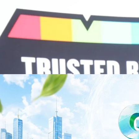
พยาบาล ซึ่งได้พิสูจน์ผลสำเร็จแล้วในโรงพยาบาลชั้นนำอย่างโรงพยาบาล
/69 โต 18% ลุย AI–Cloud–Green Energy สร้างฐาน
วามร่วมมือระหว่างหัวเว่ยกับพันธมิตรไทยในวันนี้จะช่วยผลักดันวิสัยทัศน์…
ร่งเครื่อง New Growth Engine พร้อมจ่ายปันผล 0.10
จำกัด (มหาชน) หรือ SYNNEX โชว์ผลการดำเนินงานแข็งแกร่ง กำไรสุทธิ
องปี 2569 เติบโต 17.8% และ 17.7% จากช่วงเดียวกันของปีก่อน สูงกว่าการ
ัญ พร้อมประกาศจ่ายเงินปันผลระหว่างกาล 0.10 บาทต่อหุ้น โดยกำหนดวันที่
ี่ 19 สิงหาคม 2569 และกำหนดจ่ายเงินปันผลวันที่ 2 กันยายน 2569 นางสาวสุ
่บริหาร บริษัท ซินเน็ค (ประเทศไทย) จำกัด (มหาชน) เปิดเผยว่า ในช่วงครึ่งปี
Business Transformation อย่างต่อเนื่อง ผ่านการยกระดับจากผู้จัดจำหน่าย
Infrastructure Platform เพื่อรองรับการเติบโตของเศรษฐกิจ AI โดยมุ่งเพิ่ม
 ควบคู่กับการขยายเครือข่ายพันธมิตรเทคโนโลยีระดับโลก…
าว TODAY เปิดเวทีใหญ่ SUSTAIN CITY: THE GREEN
รับตัวสู่เศรษฐกิจสีเขียวอย่างยั่งยืน
ำนักข่าว TODAY จัดงาน SUSTAIN CITY: THE GREEN TRANSITION เวทีแลก
ี่ยนผ่านสู่เศรษฐกิจและสังคมสีเขียว พร้อมนำเสนอแนวทางที่สามารถนำไป
ภาครัฐ ภาคธุรกิจ และผู้เชี่ยวชาญในหลากหลายสาขา ผ่านประเด็นสำคัญว่า
เพื่อเดินหน้าสู่ความยั่งยืนและบรรลุเป้าหมาย Net Zero อย่างเป็นรูปธรรม
จ การเงิน และพลังงาน Green Transitioning: Shifting Systemพลิกโครงสร้าง