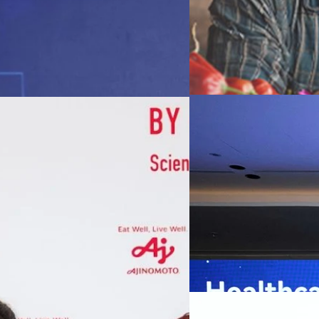
07/08/2026
หัวเว่ยเดินหน้าปฏิวัต
เกมเร่งเครื่อง AI เพื
กรุงเทพฯ, 7 สิงหาคม 2569 — 
Thailand Digital & AI Summi
ชูเทคโนโลยี
พันธมิตรด้านเทคโนโลยีจากไท
ปัญญาประดิษฐ์ (AI) พร้อมประ
ประเทศอย่างเป็นทางการ นายปี
y “AminoScience” ร่วมเปิดเผย
ทีมคอนเทนต์ BT
| 1 days ago
เว่ย เทคโนโลยี่ จำกัด ได้กล่าว
คโนโลยีทางอาหาร และข้อมูลพฤติกรรม
สาธารณสุขไทย และบทบาทของเท
Read More
ประชาชนได้อย่างทั่วถึงมากขึ้น 
ย ซึ่งมีมูลค่ามากกว่า 1.5 ล้านล้าน
มาเปลี่ยนแปลงอุตสาหกรรมสา
06/08/2026
) กลุ่มธุรกิจเทคโนโลยีและองค์
ข้อมูลสุขภาพแบบครบวงจร ตั้งแ