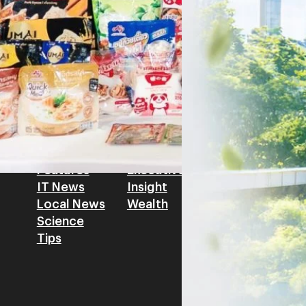
รัตนาภรณ์ ศรีนวลจันทร์
| 2 da
เศรษฐกิจ ปรับห่วงโซ่คุณค่า แล
โดย ศาสตราจารย์ ดร. ยศชนัน 
Read More
วิทยาศาสตร์ วิจัยและนวัตกรร
สามารถนำ Green Tech มาใช้เพ
วรรธน์ นิลกิจศรานนท์ รองประ
Tech
Biz
Game
horts
Cars
Corporate
Articles
Features
Executive
Game News
IT News
Insight
Reviews
Local News
Wealth
Science
Tips