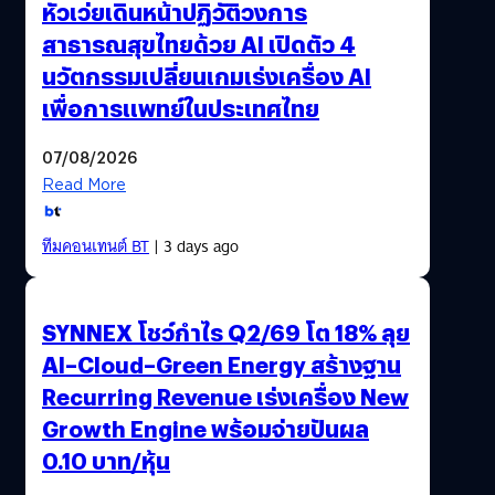
หัวเว่ยเดินหน้าปฏิวัติวงการ
สาธารณสุขไทยด้วย AI เปิดตัว 4
นวัตกรรมเปลี่ยนเกมเร่งเครื่อง AI
เพื่อการแพทย์ในประเทศไทย
07/08/2026
Read More
ทีมคอนเทนต์ BT
| 3 days ago
SYNNEX โชว์กำไร Q2/69 โต 18% ลุย
AI–Cloud–Green Energy สร้างฐาน
Recurring Revenue เร่งเครื่อง New
Growth Engine พร้อมจ่ายปันผล
0.10 บาท/หุ้น