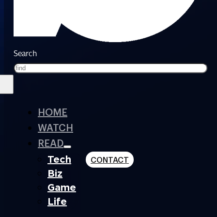
Search
HOME
WATCH
READ
Tech
CONTACT
Biz
Game
Life