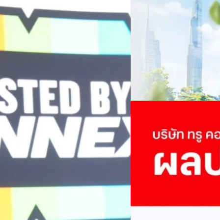
TRANSITION ถกแนวทางป
เนื่องในโอกาสครบรอบ 6 ปี ส
เปลี่ยนมุมมองเกี่ยวกับการเปล
Green Energy สร้างฐาน
ประยุกต์ใช้ได้จริง จากผู้แทน
ine พร้อมจ่ายปันผล 0.10
ประเทศไทยควรปรับตัวอย่างไร ? 
ทั้งในมิติของภาครัฐ ภาคธุรกิ
รดำเนินงานแข็งแกร่ง กำไรสุทธิ
รัตนาภรณ์ ศรีนวลจันทร์
| 1 da
เศรษฐกิจ ปรับห่วงโซ่คุณค่า แล
ากช่วงเดียวกันของปีก่อน สูงกว่าการ
โดย ศาสตราจารย์ ดร. ยศชนัน 
Read More
วิทยาศาสตร์ วิจัยและนวัตกรร
กาล 0.10 บาทต่อหุ้น โดยกำหนดวันที่
สามารถนำ Green Tech มาใช้เพ
04/08/2026
นผลวันที่
วรรธน์ นิลกิจศรานนท์ รองประ
True เผยผลประกอบการ
พันล้าน
บริษัท ทรู คอร์ปอเรชั่น จำก
ภาษี 6.6 พันล้านบาท ทำกำไรต่อ
บาท คิดเป็น 0.15 บาทต่อหุ้น
ของฐานผู้ใช้งาน ตัวชี้วัดทาง
(QoQ)รายได้จากการให้บริการ 
ทีมคอนเทนต์ BT
| 2 days ago
บาท+13.5%+1.1%กำไรสุทธิหลังห
EBITDA3.7 เท่า-0.3 เท่า-0.1 เท
Read More