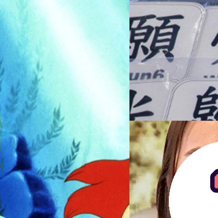
23/07/2021
ฮ่องกงรวบ 5 ผู้ต้องหา
ตำรวจฮ่องกงจับกุมผู้ต้องสงสั
พวกเขาเขียนและตีพิมพ์ออกมานั้
รัฐบาล โดยเหล่าผู้ที่ถูกจับก
ิทานสุดโหด สู่แอนิเมชัน-
เขาถูกจับกุมภายใต้กฎหมายที่มุ่
มาก่อน จนเมื่อไม่นานมานี้ที่ม
สรวิชญ์ พระสุจริตวงศ์
| 1841 d
ในการบรรยายสรุปเมื่อวานนี้ระบุ
ร้าย สู่แอนิเมชันของ Disney และ
นั้นมีชื่อว่า "ผู้พิทักษ์แห่งหมู
Read More
ตำรวจกล่าวว่าหนังสือเล่มนี้เชื
ให้กับทางตำรวจ เช่นหนังสือที่
18/08/2017
อาหาร ซึ่งตำรวจกล่าวว่านั่นอา
ขณะที่พวกเขาพยายามหลบหนีออก
โตเป็นสาวแล้วสวยมาก !
กล่าว มีพื้นฐานมาจากหลักฐาน แ
เด็ก 90
แม้แต่น้อย อ้างอิง พิสูจน์อักษ
"โอมมะลึกกึ๊กกึ๋ยย์ มะลึกกึ๊กกึ๋ย
เพลงคล้ายกับการเสกเวทมนต์ เพล
เพื่อนๆ ว่าลืมกันไปรึยัง และท
โตเป็นสาวแล้ว ถ้าอยากจะรู้ว่