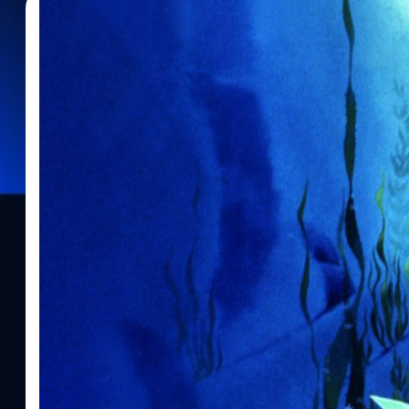
02/06/2023
ประภาส อยู่เย็น
| 1161 days ago
Read More
เรื่องจริงสุดดาร์กของ ‘The Little Mermaid’ จากน
ไลฟ์แอ็กชันของ Disney
ย้อนตำนานนางเงือกน้อย ‘The Little Mermaid’ จากนิทานสุดดาร์กโหด
หนังไลฟ์แอ็กชันคนแสดงที่สร้างข้อถกเถียง