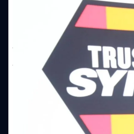
Read More
SYNNEX โชว์กำไร Q2/69 โต 18% ลุย AI–Cloud–
Recurring Revenue เร่งเครื่อง New Growth Eng
บาท/หุ้น
บริษัท ซินเน็ค (ประเทศไทย) จำกัด (มหาชน) หรือ SYNNEX โชว์ผลกา
ไตรมาส 2 และงวด 6 เดือนแรกของปี 2569 เติบโต 17.8% และ 17.7% จ
เติบโตของรายได้อย่างมีนัยสำคัญ พร้อมประกาศจ่ายเงินปันผลระหว่าง
ไม่ได้รับสิทธิปันผล (XD) วันที่ 19 สิงหาคม 2569 และกำหนดจ่ายเงินปั