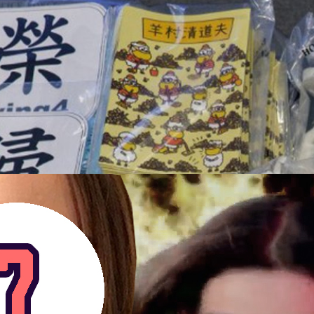
 ฐานปลูกฝังเด็กให้เกลียดชังรัฐบาลผ่านหนังสือ
ยจำนวน 5 คน ในข้อหาก่อความไม่สงบ โดยถูกกล่าวหาว่าหนังสือสำหรับเด็กที่
น มีจุดมุ่งหมายเพื่อปลุกระดมให้เด็ก ๆ หรือผู้อ่านเกิดความเกลียดชังต่อ
ุมเป็นสมาชิกของสหภาพนักบำบัดการพูดที่ผลิตหนังสือสำหรับเด็กออกมา ซึ่งพวก
งเป้าไปที่การปลุกระดมให้เกิดความเกลียดชัง ซึ่งกฎหมายนี้ไม่ค่อยได้มีการใช้
ีการประท้วงต่อต้านรัฐบาลฮ่องกง โดยความผิดดังกล่าวจะมีโทษจำคุกสูงสุด 2 ปี
ays ago
ว่า ตำรวจได้โชว์หนังสือบางส่วนที่ยึดมาได้ ซึ่งหนึ่งในหนังสือที่มาแสดงให้ดู
่บ้านแกะ" เป็นการเล่าเรื่องราวของหมาป่าที่ต้องการเข้ายึดหมู่บ้านและกินแกะ ซึ่ง
่อมโยงกับการประท้วงปี 2019 นอกจากนี้ ยังมีหนังสืออีก 2 เล่มที่สร้างความวิตก
เล่าเรื่องราวของแกะประมาณ 12 ตัวที่ถูกหมาป่านำตัวไปที่บ้านแล้วปรุงเป็น
จเป็นการพาดพิงถึงชาวฮ่องกง 12 คนที่ถูกจีนจับได้ในเดือนสิงหาคมปีที่แล้ว
จากเมืองทางเรือ เจ้าหน้าที่ความมั่นคงกล่าวว่าการบังคับใช้กฎหมายดัง
!! กับเจ้าของเพลง “โอมมะลึกกึ๊กกึ๋ยย์” เพลงฮิตของ
ละไม่เกี่ยวข้องกับจุดยืน ภูมิหลัง หรืออาชีพทางการเมืองของบุคคลนั้น ๆ เลย
ร : สุชยา เกษจำรัส
ย์ มะลึกกึ๊กกึ๋ยย์ เพี้ยง!!!" เชื่อว่าเพื่อนๆ หลายคนคงจะเคยได้ยินเพลงนี้ ที่มีเนื้อ
งนี้เป็นเพลงที่ฮิตติดหูจริงๆ สำหรับเด็กยุค 90 วันนี้จะมาเตือนความจำ
ี่สำคัญสาวน้อยเจ้าของเพลงนี้ตอนนั้นเธอยังเป็นเด็กสาวตัวเล็กๆ แต่ตอนนี้เธอ
าเธอโตมาแล้วจะสวยขนาดไหนไปชมกันเลย ประวัติเพลง "มะลึกกึ๊กกึ๋ยย์"