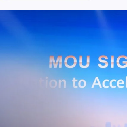
ี่เพิ่มขึ้น 4.79 แสนเลขหมาย รวมเป็น 48.6 ล้านเลขหมาย (ในจำนวนนี้เป็นผู้ใช้
ะผู้ใช้บริการอินเทอร์เน็ตบ้านเพิ่มขึ้น 2.8 หมื่นราย โดยปัจจัยที่ส่งผลต่อการ
การกระตุ้นเศรษฐกิจภาครัฐ (ไทยช่วยไทย พลัส)…
Huawei Cloud ลงนาม MOU ผสานคลาวด์ระดับโลกและ
ริยะ สยายปีกภาคอุตสาหกรรมและการผลิต พร้อมดัน
ิตยุค AI
AIS Business และ Huawei Cloud ลงนามความร่วมมือ (MOU) เพื่อขับ
ารผลิตอัจฉริยะที่ใช้ข้อมูลและ AI เป็นกลไกสำคัญ โดยผสานความแข็งแกร่ง
าคธุรกิจไทยของ AIS Business เข้ากับเทคโนโลยี Cloud, AI และองค์ความรู้
wei Cloud เพื่อช่วยให้ผู้ประกอบการสามารถนำเทคโนโลยีไปยกระดับ
ธรรม ภายใต้ความร่วมมือดังกล่าว ทั้งสองฝ่ายจะร่วมกันพัฒนาโครงสร้างพื้น
่การเชื่อมต่อข้อมูลจากเครื่องจักรและระบบการผลิตภายในโรงงานผ่าน 5G
เบอร์ และระบบเชื่อมต่อที่ปลอดภัย ไปจนถึงการรวบรวม ประมวลผล และ
ยศักยภาพการประมวลผลของ GPU เพื่อต่อยอดสู่แอปพลิเคชัน AI และโซลูชัน
ริมขีดความสามารถในการแข่งขัน และสร้างความพร้อมรองรับผู้ประกอบการ
ี่ต้องการขยายฐานการผลิตในประเทศไทย นายภูผา เอกะวิภาต หัวหน้าคณะผู้
ท แอดวานซ์ อินโฟร์ เซอร์วิส จำกัด (มหาชน) กล่าวว่า…
Life
SOCIAL MEDIA