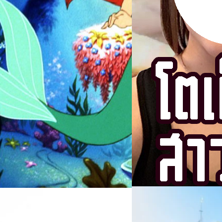
สำหรับคนที่ยังไม่รู้ !!! สำหรับ
Thanapon Aiemjarupinyo
| 3
ครีม ในเครือ แกรมมี่ (Grammy
ว่างๆ เพลงนี้เรียกได้ว่าเป็นเพล
Read More
ที่มีความแปลกใหม่ ฟังแล้วคล้า
แอดมินก็ได้นำเพลง มะลึกกึ๊กกึ
ไปฟังกันเลย https://www.yo
กันแล้วนะครับ (ฮ่าๆ) สำหรับเพ
ด้วยนะ เผื่ออยากจะร้องตามกัน เ
06/08/2026
ครบรอบ 6 ปี สำนักข่