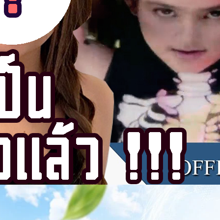
เพลง มะลึกกึ๊กกึ๋ยย์ นั้นขับร้องโดย นาตาลี สติเบิร์ท เป็นเพลงของค่าย มิวสิค
275 days ago
) เป็นเพลงที่มีจังหวะสนุกสนาน เหมาะแก่การเต้นและฟังให้หายง่วงในวัน
งฮิตของวัยรุ่นสมัยที่ยังไม่มี 3G ให้ใช้เลยก็ว่าได้นะครับ คงเป็นเพราะเนื้อเพลง
ยการเสกคาถาของพ่อมด แม่มด เป็นอะไรที่เท่จริงๆ วันนี้ ถ้าใครที่ยังไม่เคยฟัง
๋ยส์ มาให้ลองฟังกันด้วยนะ ถ้าอยากรู้ว่าเนื้อเพลงมันเหมือนเสกเวทมนต์ยังไง
utube.com/watch?v=9o-kWSuUHI8 บอกตรงๆ ใครร้องตามได้นี้เริ่มมีอายุ
ื่อนๆ คนไหน อยากจะร้องเพลงนี้ แต่ร้องตามไม่ทัน แอดมินมีเนื้อเพลงมาไห้ดู
นื้อเพลง มะลึกกึ๊กกึ๋ยย์ ฉันเป็นแม่มดเพียงตัวเล็กไปหน่อยนึง…
าว TODAY เปิดเวทีใหญ่ SUSTAIN CITY: THE GREEN