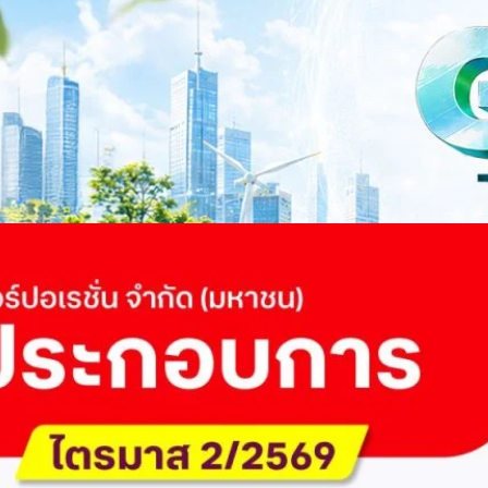
รับตัวสู่เศรษฐกิจสีเขียวอย่างยั่งยืน
ำนักข่าว TODAY จัดงาน SUSTAIN CITY: THE GREEN TRANSITION เวทีแลก
ี่ยนผ่านสู่เศรษฐกิจและสังคมสีเขียว พร้อมนำเสนอแนวทางที่สามารถนำไป
ภาครัฐ ภาคธุรกิจ และผู้เชี่ยวชาญในหลากหลายสาขา ผ่านประเด็นสำคัญว่า
เพื่อเดินหน้าสู่ความยั่งยืนและบรรลุเป้าหมาย Net Zero อย่างเป็นรูปธรรม
จ การเงิน และพลังงาน Green Transitioning: Shifting Systemพลิกโครงสร้าง
ys ago
ะเชื่อมโยงนโยบายกับเทคโนโลยี เพื่อขับเคลื่อนประเทศไทยสู่เศรษฐกิจสีเขียว
วงศ์สวัสดิ์รองนายกรัฐมนตรีและรัฐมนตรีว่าการกระทรวงการอุดมศึกษา
ม Green Transitioning: Decarbonize Unlockร่วมสำรวจแนวทางที่ภาคธุรกิจ
ื่อลดการปล่อยคาร์บอน และเดินหน้าสู่เป้าหมาย Net Zero พบกับ คุณปัณ
ธานกรรมการบริหาร ฝ่ายวิศวกรรมโครงสร้างบริษัท…
 Q2/2569 กำไรสุทธิ 6.6 พันล้านบาท จ่ายปันผล 5.2
ัด (มหาชน) รายงานผลประกอบการประจำไตรมาส 2/2569 มีกำไรสุทธิหลังหัก
เนื่องเป็นไตรมาสที่ 6 พร้อมอนุมัติจ่ายเงินปันผลระหว่างกาลรวม 5.2 พันล้าน
 โดยผลการดำเนินงานหลักได้รับปัจจัยหนุนจากการบริหารต้นทุนและการเติบโต
การเงิน (Q2/2569)มูลค่า / สถิติการเปลี่ยนแปลง (YoY)การเปลี่ยนแปลง
(ไม่รวม IC)4.14 หมื่นล้านบาท+0.8%+0.8%EBITDA2.83 หมื่นล้าน
ักภาษี (NPAT)6.6 พันล้านบาท+3.2 เท่าทรงตัวอัตราส่วนหนี้สินสุทธิต่อ
่า ปัจจัยขับเคลื่อนด้านฐานผู้ใช้และเทคโนโลยี ด้านปริมาณผู้ใช้งาน ไตรมาสนี้