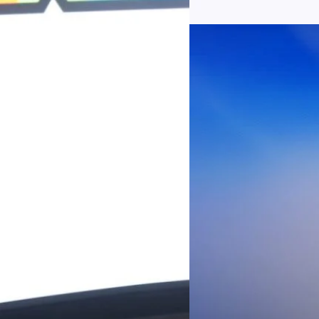
มีผู้ใช้บริการโทรศัพท์เคลื่อนท
บริการ 5G รวม 19.3 ล้านราย) แล
04/08/2026
เพิ่มขึ้นของตัวเลขมาจากโครง
AIS Business ผนึก 
โซลูชันเชื่อมต่ออัจฉ
ประเทศไทยสู่ฐานการผล
กรุงเทพฯ, 3 สิงหาคม 2569 – 
เคลื่อนภาคอุตสาหกรรมไทยสู่ก
ด้านโครงข่ายและความเข้าใจในภ
ด้านการผลิตระดับโลกของ Hua
กระบวนการผลิตได้อย่างเป็นรูป
Worawalan
| 2 days ago
ฐานดิจิทัลแบบครบวงจร ตั้งแต
Private Network โครงข่ายไฟ
Read More
วิเคราะห์ข้อมูลบน Cloud ด้ว
สำหรับภาคอุตสาหกรรม ช่วยเส
ไทย รวมถึงนักลงทุนต่างชาติท
บริหารกลุ่มลูกค้าองค์กร บริษั
Tech
Biz
Game