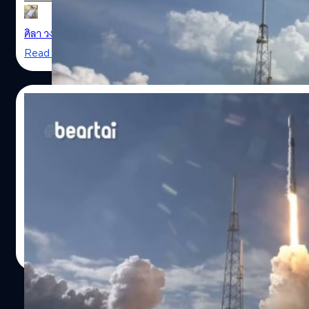
ตัว 8 นาทีเพื่อนำกลับมาใช้ใหม่ในครั้งต่อไปได้ ดาวเทียม GPS 
falcon9 landing
ความสูงประมาณ 12,550 ไมล์ (20,197 กม.) ซึ่งจะถูกแยกออก
ศิลา วงศ์เจริญ
| 2229 days ago
Read More
18/02/2020
SpaceX เปิดตัว Starlink รุ่นที่ 5 อีก 60 ดวง
17 กุมภาพันธ์ SpaceX ได้เปิดตัว Starlink อินเทอร์เน็ตดาวเ
(Drone ship คือ เรือที่ควบคุมโดยหุ่นยนต์อัตโนมัติ มีชื่อว่า
แต่บูสเตอร์กลับซอฟต์แลนดิ้งลงในมหาสมุทรที่ถัดไปจากเรื
ref_src=twsrc%5Etfw%7Ctwcamp%5Etweetembed%7Ctw
GPS III
falcon-booster-sea%2F หากบูสเตอร์สามารถลงจอดบนโดรนชิปได้ก
ศิลา วงศ์เจริญ
| 2363 days ago
หายไปในทะเล ซึ่งในปี 2018 ตัวบูสเตอร์หลักได้ดิ่งตรงลงไปใน
Read More
ส่วนหลักที่ได้ลงจอดบนโดรนชิป OCISLY…