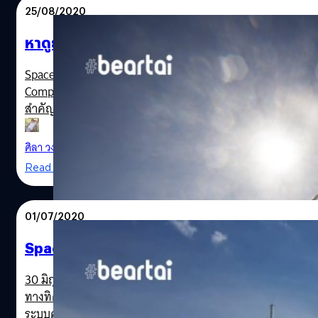
25/08/2020
หาดูยาก! SpaceX จะให้บูสเตอร์ของจรวด Fal
SpaceX จะมีภารกิจปล่อยตัวจรวด Falcon 9 เพื่อขนส่ง SAOC
Complex 40 ที่สถานีกองทัพอากาศ Cape Canaveral ฟลอริดาข
สำคัญคือบูสเตอร์จะกลับมาลงจอดบนชายฝั่งที่ Landing Zone
1B ไปตามเส้นทางของขั้วโลกใต้ แล้วดาวเทียมจะโคจรรอบขั้วโลกโด
falcon9-landing
ช่วยให้บูสเตอร์สามารถลงมาจอดบนชายฝั่งได้ ปกติแล้วบูสเต
ศิลา วงศ์เจริญ
| 2175 days ago
เมื่อวันที่ 7…
Read More
01/07/2020
SpaceX ปล่อยดาวเทียม GPS III สำหรับกองทัพอว
30 มิถุนายน 2020 จรวด SpaceX Falcon 9 ได้ปล่อยดาวเทียม 
ทางทิศตะวันออก ภารกิจครั้งนี้เป็นความสำเร็จครั้งที่ 87 ของ
ระบบความมั่นคงแห่งชาติที่มีความสำคัญสูงที่อนุญาตให้ S