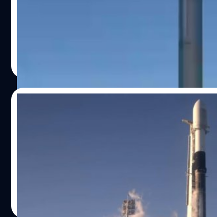
วันจันทร์ที่ 19 กรกฎาคม สเปซเอ็กซ์ (SpaceX) ได้ทดสอบจุดระเ
ตาร์เบส (Starbase) หรือโรงงานที่หมู่บ้าน Boca Chica เขตคาเ
ศิลา วงศ์เจริญ
| 1845 days ago
Read More
15/03/2021
SpaceX ปล่อยดาวเทียม Starlink v1.0 L21 สำเร
วันอาทิตย์ที่ 14 มีนาคม SpaceX ได้ปล่อยดาวเทียม Starlink
เนดีรัฐฟลอริดาด้วยจรวด Falcon 9 ได้สำเร็จพร้อมด้วยสถิติ
ใช้ใหม่ได้อย่างคุ้มค่า
ศิลา วงศ์เจริญ
| 1973 days ago
Read More