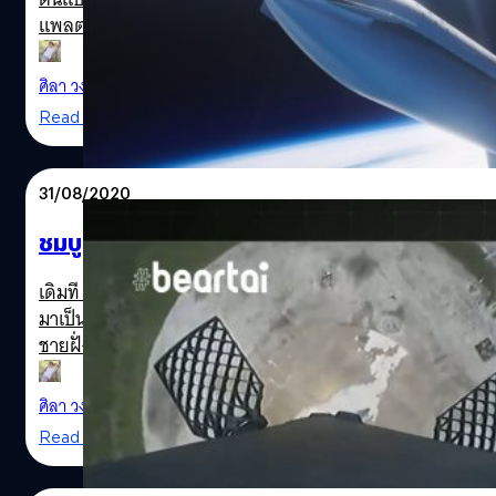
แพลตฟอร์มการเดินทางไปสู่ดวงจันทร์และดาวอังคาร ซึ่งประก
Starship จะมีทั้งส่วนบรรทุกสัมภาระและผู้โดยสารไปยังที่หมาย 
มีความสูง 70 ม. เส้นผ่าศูนย์กลางขนาด 9 เมตร บรรจุเชื้อเพล
ศิลา วงศ์เจริญ
| 2167 days ago
Read More
31/08/2020
ชมบูสเตอร์ของ SpaceX Falcon 9 ลงจอดบนชา
เดิมที SpaceX มีภารกิจปล่อยตัวจรวด Falcon 9 เพื่อขนส่ง S
มาเป็นเช้าวันอาทิตย์ แม้สภาพอากาศไม่เอื้ออำนวยมากนัก แต
ชายฝั่งที่ Landing Zone 1 (LZ-1) ห่างจากฐานยิง 14 กม. ได
อาร์เจนตินา แล้วพ่วงด้วย Sequoia ดาวเทียมเรดาร์เชิงพาณ
starship
ไปตามเส้นทางของขั้วโลกใต้ แล้วดาวเทียมได้โคจรรอบขั้วโลกโดยต
ศิลา วงศ์เจริญ
| 2169 days ago
บูสเตอร์ของจรวด Falcon…
Read More