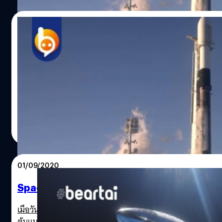
16/02/2021
ไม่น่าเลย! บูสเตอร์ของจรวด Falcon 9 ในภา
SpaceX กำลังปล่อยดาวเทียม Starlink สู่วงโคจร 2 ภารกิจติดต
(10:59 น. เวลาในประเทศไทย) จาก SLC-40 สถานีกองทัพอากาศ
นอกเรือโดรนชิป Of Course I Still Love You
ศิลา วงศ์เจริญ
| 1999 days ago
Read More
01/09/2020
SpaceX เริ่มต้นสร้างต้นแบบจรวด Super Heavy
เมื่อวันจันทร์ที่ 31 สิงหาคม Elon Musk ซีอีโอของ SpaceX เปิด
ต้นแบบของ Starship SN6 ได้ทดสอบบินระยะสั้น 150 ม. ได้สำเร็