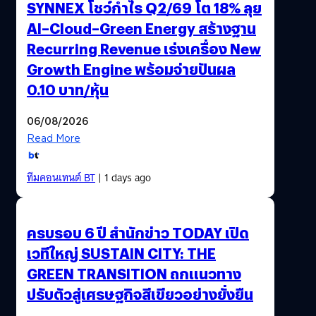
SYNNEX โชว์กำไร Q2/69 โต 18% ลุย
AI–Cloud–Green Energy สร้างฐาน
Recurring Revenue เร่งเครื่อง New
Growth Engine พร้อมจ่ายปันผล
0.10 บาท/หุ้น
06/08/2026
Read More
ทีมคอนเทนต์ BT
| 1 days ago
ครบรอบ 6 ปี สำนักข่าว TODAY เปิด
เวทีใหญ่ SUSTAIN CITY: THE
GREEN TRANSITION ถกแนวทาง
ปรับตัวสู่เศรษฐกิจสีเขียวอย่างยั่งยืน