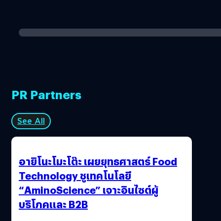
PR Partners
See All
อายิโนะโมะโต๊ะ เผยยุทธศาสตร์ Food
Technology ชูเทคโนโลยี
“AminoScience” เจาะอินไซต์ผู้
บริโภคและ B2B