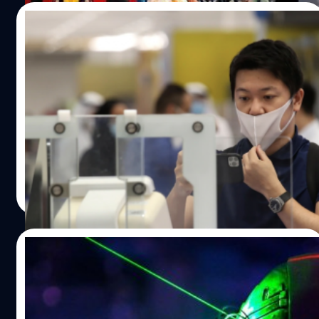
25/03/2021
ไม่ต้องพกให้หนักกระเป๋า! สนามบินดูไบใช้
‘สแกนม่านตา’ แทนหนังสือเดินทาง
สนามบินดูไบนับว่าเป็นอีกหนึ่งสนามบินที่มีคนพลุกพล่านที่สุด
ในโลกสำหรับนักท่องเที่ยวจากทั่วทุกสารทิศ ซึ่งตัวสนามบินยัง
เต็มไปด้วยร้านค้าปลอดภาษีที่อลังการ มีอาคารผู้โดยสารที่
สวยงามและล้ำสมัยด้วย ล่าสุดกำลังจะเปิดตัวอีกส่วนเพิ่มเติม
นั่นคือ 'เครื่องสแกนม่านตาอัจฉริยะ' ที่สามารถยืนยันตัวตน
สรวิชญ์ พระสุจริตวงศ์
| 1961 days ago
ของคุณได้แทนหนังสือเดินทาง เพื่อเพิ่มความสะดวกสบาย
Read More
มากยิ่งขึ้นในการเดินโดยใช้เครื่องบิน นับเป็นโครงการ
เทคโนโลยีปัญญาประดิษฐ์ล่าสุดที่ทางยูเออีหรือสหรัฐอาหรับ
เอมิเรตส์เปิดตัวออกมาท่ามกลางการแพร่ระบาดของไวรัส
21/10/2019
โคโรนาที่เพิ่มสูงขึ้น จุดประสงค์ของเทคโนโลยีดังกล่าวคือเพื่อ
ลดการมีปฏิสัมพันธ์ของนักท่องเที่ยวที่อาจก่อให้เกิดการแพร่
5 สิ่งทำก่อนรอดก่อนหาก AI ยึดครองโลก
ระบาดเพิ่มขึ้นด้วย ระบบสแกนม่านตานี้ใช้ระบบไบโอเมทริกซ์ที่
ออกแบบมาเพื่อรวบรวมข้อมูลทางชีวภาพที่มีลักษณะเฉพาะ
มีความเป็นได้หรือไม่..หากวันใดวันหนึ่งโลกของเราเกิด