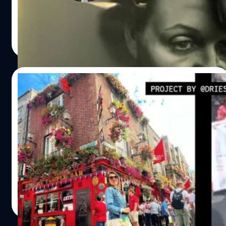
ใช้ AI สร้างรูปขึ้นมา ด้วยเหตุผลแค่ว่าอยากพิสูจน์ว่ากรรมการ
จะแยกภาพจริงกับภาพ AI ออกไหม ในขณะที่ผู้จัดงานยังคง
นิ่งเฉยกับเรื่องที่เกิดขึ้นนี้
บดินทร์ ตันวิเชียร
| 1207 days ago
Read More
15/09/2022
น่ากลัวจัด! เทคโนโลยี AI ที่ค้นหาจังหวะลั่น
ชัตเตอร์ภาพบน Instagram ผ่านกล้อง
วงจรปิดสาธารณะ
บางครั้งเทคโนโลยีใหม่ ๆ ก็แฝงไปด้วยความน่ากลัวเหมือนกัน
ครับ ดรีส ดีพัวร์เตอร์ (Dries Depoorter) ได้สร้างระบบ AI
ปัญญาประดิษฐ์ที่สามารถเข้าไปค้นหาฟีดจากกล้องวงจรปิด
สาธาราณะ (public camera) กับรูปภาพบน Instagram เพื่อ
หาช่วงเวลาที่ภาพนั้นถูกลั่นชัตเตอร์
บดินทร์ ตันวิเชียร
| 1422 days ago
Read More