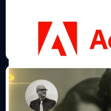
พนักงาน Adobe กังวล! เทคโนโลยี AI ของ
พวกเขาอาจเป็นตัวทำลายอาชีพของกลุ่ม
ลูกค้าตัวเอง
พนักงานบางคนของ Adobe เริ่มแสดงความกังวลต่อ
เทคโนโลยีปัญญาประดิษฐ์ (AI) 'Adobe Firefly' ที่สามารถ
เปลี่ยนข้อความที่เราพิมพ์ (Prompt) ให้กลายเป็นรูปภาพได้
อย่างง่ายดาย จะมาทำลายฐานลูกค้าในปัจจุบัน
บดินทร์ ตันวิเชียร
| 1100 days ago
Read More
18/04/2023
ช่างภาพปฎิเสธรางวัล หลังใช้ภาพ AI ชนะงาน
ประกวดถ่ายภาพ เจ้าตัวเผย “แค่อยากพิสูจน์
ว่ากรรมการแยกออกไหมเฉย ๆ”
กลายเป็นประเด็นร้อนแรงในวงการถ่ายภาพ เมื่อมีข่าวช่างภาพ
ปฎิเสธรางวัลหลังชนะ 'งานประกวดถ่ายภาพ' ระดับโลกเพราะ