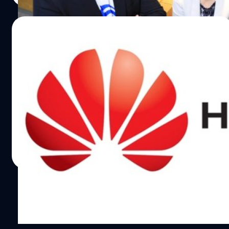
สำนักงานตรวจคนเข้าเมือง ทำให้ผู้โดยสารไม่จำเป็นต้องพก
ตัวเอง (ไม่อาจคิดได้เลยว่าหากมันต้องการรักษาฟื้นฟูโลกแล้ว
ไมโครซอฟต์ (ประเทศไทย) ได้เป็นผู้เริ่มต้นการให้ข้อมูลใน
หนังสือเดินทางอีกต่อไป แต่ก็ยังมีประชาชนบางส่วนที่แย้งถึง
สิ่งที่เป็นภัยกับโลกคือ มนุษย์ แย่แน่ค่ะ) AI…
ครั้งนี้ โดยเขาได้กล่าวว่าในปัจจุบันหลากหลายหน่วยงานและ
02/04/2018
เรื่องประเด็นความเป็นส่วนตัว เพราะเทคโนโลยีนี้จะเก็บข้อมูล
องค์กรได้ใช้ AI เป็นตัวช่วยทั้งในเชิงธุรกิจและคุณภาพของ
ใบหน้าและดวงตาของเราไป ทั้งยังมีการเข้าถึงข้อมูลส่วนตัว
พนักงานในองค์กร อาทิ หลากหลายองค์กรสามารถใช้ปัญญา
หัวเว่ย รายงานผลประกอบการปี 60 เติบโต
จากฐานข้อมูลประชาชนอีก ซึ่งยูเออียังถูกเสียงวิพากษ์วิจารณ์
ประดิษฐ์ในการเก็บฐานข้อมูลแบบเรียลไทม์แล้วนำไปปรับปรุง
แข็งแกร่ง พร้อมมอบคุณค่าที่ยั่งยืนแก่ลูกค้า
จากนานาชาติเกี่ยวกับการใช้เทคโนโลยีดังกล่าวในการสอด
แก้ไขได้อย่างรวดเร็วซึ่งในตอนนี้ "Blockchain" เทคโนโลยีตัด
ส่องนักข่าวและนักเคลื่อนไหวด้านสิทธิมนุษยชนด้วย อ้างอิง
คนกลาง แต่มากด้วยปลอดภัยในการทำธุรกรรมการเงินบน
หัวเว่ย เผยผลประกอบการประจำปี 2560 ที่ผ่านการตรวจสอบ
พิสูจน์อักษร : สุชยา เกษจำรัส
โลกออนไลน์ (ที่อาจเป็นจุดเปลี่ยนครั้งสำคัญเหมือนในยุคการ
ทางการเงินเป็นที่เรียบร้อยแล้ว ตอกย้ำธุรกิจมีการเติบโตอย่าง
มาของอินเทอร์เน็ต) ก็ยังได้ใช้ Neural Network ในการเก็บ
แข็งแกร่ง โดยบริษัทมีรายได้รวมทั้งสิ้น 603.6 พันล้านหยวน
"ข้อมูล" อันเป็นสิ่งที่มีมูลค่าเหนืออื่นใดในปัจจุบันและอนาคต
หรือ 92.5 พันล้านเหรียญดอลลาร์สหรัฐ (ตามอัตราแลก
อันใกล้ การใช้ปัญญาประดิษฐ์จากทางไมโครซอฟต์อย่าง
เปลี่ยน ณ วันสิ้นปี) เพิ่มขึ้นจากปี 2559 ถึงร้อยละ 15.7 และมี
salinee tintumrong
| 3049 days ago
Microsoft Deep Learning ทำให้ Chatbot หรือโปรแกรม
กำไรสุทธิ 47.5 พันล้านหยวน หรือ 7.3 พันล้านเหรียญดอลลาร์
Read More
ตอบโต้บทสนทนาอัตโนมัติชาญฉลาดขึ้น ที่ทำได้ตั้งแต่การหา
สหรัฐ เพิ่มขึ้นร้อยละ 28.1 ในปีที่ผ่านมา หัวเว่ยได้มีการลงทุน
ผลิตภัณฑ์ที่ลูกค้าต้องการจากรูปถ่ายที่ได้รับและสามารถปิด
ทางด้านวิจัยและพัฒนาอย่างต่อเนื่อง โดยค่าใช้จ่ายตลอดปี
การขายได้ด้วยตัวเอง (หาร้านค้าที่สามารถซื้อสินค้าดังกลาว
ของบริษัทในด้านนี้พุ่งขึ้นถึง 89.7 พันล้านหยวน หรือ 13.8 พัน
ได้ในสาขาที่ใกล้ลูกค้า, เสาะหาโปรโมชั่นลดราคาตามแต่ละ
ล้านเหรียญดอลลาร์สหรัฐ สูงขึ้นร้อยละ 17.4 จากปีก่อนหน้า
สาขา ฯลฯ) ปตท หรือบริษัทพลังงานแห่งชาติเอง ก็ได้เปิดตัว
ซึ่งตลอดทศวรรษที่ผ่านมา บริษัทใช้งบลงทุนในด้านนี้มากกว่า
โครงการ AI for Road Safety ที่ใช้ความสามารถในการเรียนรู้
394 พันล้านหยวน หรือ 60.4 พันล้านเหรียญดอลลาร์สหรัฐ