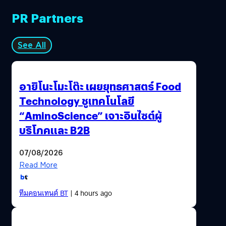
และจดจำของปัญญาประดิษฐ์จากทางไมโครซอฟต์มา
ในปี 2560 ธุรกิจโทรคมนาคมเครือข่ายของหัวเว่ยมีรายได้รวม
วิเคราะห์และตรวจสอบสถานะความพร้อมของผู้ขับขี่ของระบบ
PR Partners
297.8 พันล้านหยวน หรือ 45.7 พันล้านเหรียญดอลลาร์สหรัฐ
ขนส่งบุคคลภายในองค์กร ทางด้านคุณเพิ่มพงศ์…
เพิ่มขึ้นร้อยละ 2.5 จากปี 2559…
See All
อายิโนะโมะโต๊ะ เผยยุทธศาสตร์ Food
Technology ชูเทคโนโลยี
“AminoScience” เจาะอินไซต์ผู้
บริโภคและ B2B
07/08/2026
Read More
ทีมคอนเทนต์ BT
| 4 hours ago