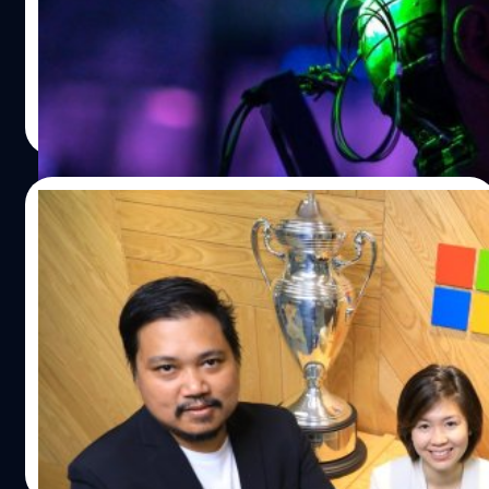
ของแต่ละบุคคล คล้ายกับการสแกนนิ้ว แต่เปลี่ยนไปใช้ที่
สถานการณ์ที่ไม่คาดฝันขึ้น เมื่อเทคโนโลยีอัจฉริยะอย่าง AI
ใบหน้าแทน ปัจจุบัน สนามบินดูไบเริ่มให้บริการโปรเจกต์นี้แก่ผู้
ผันตัวกลายเป็นศัตรูของมนุษย์ เถียงไม่ได้เลยว่าในอนาคตนั้น
โดยสารทุกคนเรียบร้อยแล้ว วิธีการคือนักท่องเที่ยวเพียงแค่
มีความเป็นไปได้ค่อนข้างสูงว่าจะเกิดเหตุการณ์ร้ายนี้ขึ้น หาก
ยื่นหน้าเข้าที่เครื่องสแกนม่านตาหลังจากเช็กอินก็เป็นอันเสร็จ
เราลองสังเกตดูดี ๆ ปัจจุบันที่เราใช้ชีวิตอยู่นั้นแทบทุกย่างก้าว
รัตน์ติญากร พิมพ์เดช
| 2482 days ago
สิ้น ทำให้เพิ่มความสะดวกสบายแก่นักท่องเที่ยวและลดการ
ณ เวลานี้ AI ได้เข้ามามีส่วนแทบทุกอย่างโดยที่เราเคยชินกับ
Read More
สัมผัสให้น้อยลง เมื่อสแกนเสร็จสามารถผ่านประตูไปได้เลย
มันไปแล้วด้วยซ้ำ แล้วเราจะมีวิธีเอาตัวรอดจากมันได้อย่างไร
โดยใช้เวลาเพียงแค่ไม่กี่วินาที ไม่ต้องใช้การตรวจ
พอมีวิธีที่เราจะไม่ตกเป็นเครื่องมือของสมองอัจฉริยะนี้ได้หรือ
หนังสือเดินทางแบบเดิม หมดยุคไปกับตั๋วกระดาษหรือแอป
ไม่ 5 สิ่งที่ว่ามีอะไรบ้างมาดูกันเลย สิ่งแรก - เราต้องรู้ถึงความ
01/12/2018
โทรศัพท์ที่ต้องพกให้รุงรังอีกต่อไป ทั้งนี้ระบบสแกนม่านตานั้น
สำคัญของ AI คร่าว ๆ กันก่อน หลายคนทราบดีอยู่แล้วว่า AI
ถือว่าเป็นระบบที่มีความแม่นยำมากกว่าการสแกนใบหน้า
นั้นคืออะไรเราจึงอธิบายอย่างรวบรัดเลยนะคะ AI คือ
ไมโครซอฟต์ไทยเผย ในอนาคต AI จะไม่แทนที่
เพราะถ้าเป็นระบบสแกนใบหน้า มันอาจจะมีความคลาด
คอมพิวเตอร์สามารถคิดแทนมนุษย์ได้ ในรูปแบบวิธีคิดอย่างที่
งานของคน แต่จะทำให้มนุษย์มีศักยภาพที่ดีขึ้น!
เคลื่อนค่อนข้างสูง เนื่องจากต้องสแกนจากระยะที่ไกลกว่า แต่
มนุษย์คิด AI เป็นตัวแปรสำคัญในด้านธุรกิจต่าง ๆ ไม่ว่าจะเป็น
กลับกันถ้าเป็นระบบสแกนม่านตา ตัวเครื่องจะบังคับให้นักท่อง
ธนาคาร การบริการ การขนส่ง AI เป็นเทคโนโลยีที่มีความ
แม้ในปัจจุบัน ผู้คนมากหน้าหลายอาจกำลังคิดว่า มนุษย์นั้น
เที่ยวต้องยื่นหน้าเข้ามาใกล้ ๆ กับเซนเซอร์เพื่อระบุตัวตน จึงมี
แม่นยำเป็นอย่างมาก สิ่งที่ 2 - ความน่ากลัวของ AI ก่อนที่เรา
กำลังถูกปัญญาประดิษฐ์แทรกแซงหรือแทนที่งาน (AI
ความแม่นยำมากกว่า รวมถึงพาสปอร์ตแบบเล่มยังสามารถถูก
จะเอาตัวรอดเราต้องทราบถึงความน่ากลัวของสมองกลนี้ก่อน
Disruption) แต่วันนี้ ไมโครซอฟต์ ประเทศไทย ได้ออกมา
ปลอมได้ด้วย ต่างจากม่านตาที่แทบไม่สามารถทำของปลอม
AI มีสิทธิ์ทำลายวัฒนธรรมของมนุษย์ เนื่องจากมันสามารถ
เผยว่าสิ่งที่เกิดขึ้นหรือความกังวลใจในอนาคตเกี่ยวกับ AI นั้น
ออกมาได้เลย เจ้าหน้าที่ของดูไบกล่าวว่า ทางสนามบินจะใช้วิธี
เรียนรู้พฤติกรรมเชิงลึกในมนุษย์ได้ดี AI สามารถแย่งงาน
จะไม่ใช่ปัญหา หากแต่จะเป็นการผลักดันและทำให้มนุษย์มี
วรายุทธ เชิดศรีชูเกียรติ
| 2806 days ago
เชื่อมต่อข้อมูลม่านตาของนักท่องเที่ยวกับฐานข้อมูลประชาชน
ประจำของคนเราได้ เนื่องจากมีความแม่นยำกว่ามนุษย์เป็น
ศักยภาพที่ดีขึ้นซึ่งคนไทยเองจะได้รับสิ่งนี้เป็นเจ้าแรกๆ ของ
ของยูเออีโดยตรง ซึ่งเป็นการร่วมมือกันระหว่างสนามบินกับ
Read More
อย่างมาก AI มีเป้าหมายที่แน่วแน่ทั้งยังสามารถเรียนรู้ได้ด้วย
โลก นายธนวัตน์ สุธรรมพันธุ์ กรรมการผู้จัดการ บริษัท