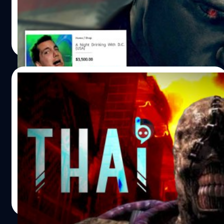
พากย์เสียงมืออาชีพแดนมะกันเจ้าของเสียงวายร้ายตลอดการ
มืดและขุนศึกกระหายเลือด ความเข้มข้นนี้ไม่ได้มีแค่ในส่วน
ของแฟรนไชส์เกม Resident Evil อย่าง Alber Wesker แกมี
ของเนื้อเรื่องเท่านั้น แต่ยังสะท้อนอยู่ในงานภาพสุดปังที่เกิด
ข้อเสนอดี ๆ ให้กับใครก็ตามที่สนใจอยากให้แกไปดินเนอร์ฉัน
วรายุทธ เชิดศรีชูเกียรติ
| 2180 days ago
จากความร่วมมือจากโปรดักชันระดับโลกทั้งฟากตะวันตกและ
เพื่อนด้วยในราคาเบา ๆ 100,000 บาทเท่านั้น... D.C. Douglas
Read More
ตะวันออกด้วย โดยเรื่องนี้ได้ เลอฌอน โทมัส (จากแคนนอน
แกมีเว็บไซต์พอร์ตโฟลิโอส่วนตัวที่ซ้ำยังใช้ในการเป็นทั้งร้าน
บัสเตอร์ส (Cannon Busters)) เป็นทั้งผู้กำกับ ผู้สร้าง และผู้
ค้าออนไลน์ขายลายเซ็นบนโปสเตอร์งานลงเสียงของแกรวมไป
อำนวยการสร้าง มีผู้ออกแบบตัวละครคือ ทาเคชิ โคอิเกะ มี
ถึงการปรากฎตัวบนช่องทางต่าง ๆ แบบคามิโอไปในตัว
17/12/2019
โปรดิวเซอร์และผู้อำนวยการผลิตเพลงคือ ฟลายอิง โลตัส
(ทำนองดารารับเชิญในภาพยนตร์) แต่ถ้าหากใครลองเลื่อน
และอยู่ภายใต้บริษัทผู้ผลิตอย่าง MAPPA ด้วย สำหรับกำหนด
เว็บไซต์ลงมาเรื่อย ๆ เราก็จะเริ่มเห็นการขายสินค้าแปลก ๆ
5 เหตุผลที่ Nemesis คือ “ศัตรูที่น่ากลัวที่สุด”
ออกฉายคือวันที่ 29 เมษายน 2021 ติดตามได้ ที่นี่ เลย Eden
ของพี่แกครับ ไล่ตั้งแต่รับจ้างให้แกลงเสียงวอยซ์เมลให้ใน
ในเกมตระกูล Resident Evil
เรื่องถัดมา มาพร้อมกับความสดใส…
ราคา 40 เหรียญดอลลาร์สหรัฐ (ประมาณ 1,250 บาท) อันนี้
ไม่เท่าไหร่ แต่ถัดมาเนี้ยสิ "มันคือการซื้อคอร์สทานข้าวเย็นกับ
จากการมาของ Resident Evil 3 Remake หนึ่งในเกมใน
พี่แกเฉพาะในสหรัฐอเมริกาที่มีราคาอยู่ที่ 3,500 เหรียญ
ตำนานของซีรีส์นี้ที่กลับมาอีกครั้งในรูปโฉมของรีเมก ได้กระตุก
ดอลลาร์สหรัฐ (ประมาณ 109,375 บาท)" หรือจะให้แกบินไป
ต่อมวัยเยาว์ของเกมเมอร์ในวันนั้นที่เป็นผู้ใหญ่ในวันนี้ โดยนอก
ทานข้าวเย็นด้วยที่ประเทศอื่นก็ได้อยู่ที่ 6,500 เหรียญดอลลาร์
เหนือจากเหตุผลที่ตัวละครหลักของเกมคือ จิล วาเลนไทน์
สหรัฐ (ประมาณ 203,125 บาท) โดยทั้งสองชอยส์จะใช้เวลา
(Jill Valentine) ศัตรูคู่อาฆาตในภาคนี้ที่มีชื่อตามการกระทำ
วรายุทธ เชิดศรีชูเกียรติ
| 2426 days ago
ทั้งสิ้น 8 ชั่วโมง ซึ่งค่าใช้จ่ายรวมทั้งค่าเดินทาง,…
ของมันอย่าง "Nemesis (เนเมซิส)" ซึ่งสำหรับเกมเมอร์รุ่นใหม่
Read More
ๆ หลายคน ก็อาจจะยังไม่เคยได้สัมผัสหรือรู้จักพิษสงอันน่า
กลัวของมัน ถ้างั้นมาครับ เดี๋ยววันนี้แบไต๋ในคราบไทยเกมเมอร์