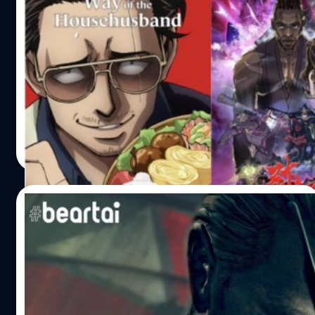
เตรียมดูให้ตาแฉะ ! NETFLIX จับมือ
ANIMEJAPAN กรีฑาทัพอนิเมะกว่า 40 เรื่อง
พร้อมปล่อยเรื่องเด็ดแห่งปี เริ่มชมเม.ย.นี้
27 มีนาคม 2021 กรุงโตเกียว ประเทศญี่ปุ่น - Netflix แถลง
การกลับมาร่วมงานกับ AnimeJapan 2021 อีกครั้ง เพื่อตอกย้ำ
ถึงความมุ่งมั่นที่จะเป็นศูนย์กลางในการเผยแพร่ผลงานสำหรับ
แฟนๆ และผู้สร้างทั่วโลก โดยได้ประกาศเปิดตัวผลงานอนิเมะ
น่าสนใจ และอนิเมะเรื่องใหม่ที่จะลงฉายใน Netflix กว่า
วัฒนา ขจัดสารพัดภัย
| 1961 days ago
40 เรื่องในปีนี้ ซึ่งเพิ่มขึ้นจากปีที่แล้วเกือบเท่าตัว ในงานแถลง
Read More
ข่าว Netflix ได้แนะนำอนิเมะเด่น พร้อมกับให้เหล่าศิลปินนัก
พากย์ชาวญี่ปุ่นมาปรากฏตัวเล่าถึงความประทับใจบนเวที
สำหรับอนิเมะที่เป็นไฮไลต์ของงานนี้ได้แก่ Yasuke Yasuke อนิ
19/08/2020
เมะฟอร์มยักษ์แนวแฟนตาซีพรีเรียดดราม่า ที่มีฉากหลังเป็น
ญี่ปุ่นในยุคศักดินาที่บอบช้ำจากสงคราม ท่ามกลางหุ่นยนต์
สนไหมเกมเมอร์? ผู้ให้เสียง Wesker รับจ้าง
และเวทมนตร์ มีหมู่บ้านแห่งหนึ่งกลายเป็นศูนย์กลางการลุกฮือ
เป็นเพื่อนร่วมทานดินเนอร์ในราคา 100,000
ระหว่างไดเมียวที่จ้องจะทำศึกสงครามกัน ยาสึเกะ โรนินผู้ยิ่ง
บาท!
ใหญ่ที่พยายามดิ้นรนไขว่คว้าหาความสงบสุขหลังผ่านชีวิตที่มี
คิดเสียว่าเป็นข่าวเฮฮาให้ขำออกกันในวิกฤต Covid-19 นี้ละกัน
แต่ความรุนแรงในอดีต จึงต้องลุกขึ้นมาจับดาบอีกครั้ง เพื่อ
นะครับ (ฮ่า ๆ) เรื่องของเรื่องมันมีอยู่ว่า D.C. Douglas นัก
ปกป้องเด็กลึกลับคนหนึ่งหลบหนีจากการปองร้ายของอำนาจ