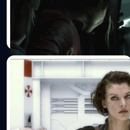
ใช้ (ซึ่งก็คือ RE Engine นั่นเอง) หากสังเกตโมเดลของตัวละคร
ค่ายเกม Capcom ได้ปล่อยคลิปเกมเพลย์ใหม่ของเกม
วัตถุ หรือรายละเอียดพื้นผิวทั้งหลายบนเทรลเลอร์ที่เพิ่งปล่อย
Resident Evil 2 Remake ออกมาให้ชมกันอย่างจุใจถึง 2 คลิป
มาล่าสุด ก็จะเห็นได้ว่ามีความคล้ายคลึงจากภาค Resident
โดยในคลิปแรกจะเผยให้เห็นตำรวจหนุ่มรูปหล่อ Leon S.
Evil 2 Remake เป็นอย่างมาก…
Kennedy และสาวสวยในชุดแดง Ada Wong กำลังสำรวจ
สถานการณ์ที่เกิดขึ้นภายในเมือง Raccoon City ส่วนในคลิปที่
ศุภกร ประเสริฐศิลป์
| 2804 days ago
สองเราจะได้เห็นนักศึกษาสาว Claire Redfield กำลังหนีจาก
Read More
การตามล่าโดย Mr.X https://youtu.be/T78HIXVAkTo
https://youtu.be/rMo8LNXN_ss Resident Evil 2 Remake
จะพาผู้เล่นไปพบกับฝันร้ายสุดสยอง เมื่อเชื้อไวรัสได้แพร่
22/05/2017
ระบาดไปทั่วทั้งเมือง Raccoon City ทําให้เมืองแห่งนี้เต็มไป
ด้วยซอมบี้ที่คอยกัดกินมนุษย์เป็นอาหาร ผู้เล่นจะได้รับบทเป็น
อย่าเพิ่งเบื่อ เราจะได้ดู Resident Evil รีบู๊ตอีก
2 ตัวละครหลักคือ Leon S. Kennedy ตำรวจหนุ่มมือใหม่ไฟ
6 ภาค
แรงและ Claire Redfield นักศึกษาสาวสุดสวย ซึ่งทั้งคู่ต้องร่วม
มือกันต่อสู้กับซอมบี้สุดคลั่งและเอาชีวิตรอดออกไปจากเมือง
ข่าวล่าสุดจากคานส์ มาร์ติน มอสโควิคซ์ ประธานของ คอนส
แห่งนี้ให้ได้ Resident Evil 2 Remake มีกำหนดวางจำหน่าย
แตนติน ฟิล์ม บริษัทภาพยนตร์ยักษ์ใหญ่สัญชาติเยอรมันผู้ถือ
อย่างเป็นทางการในวันที่ 25 มกราคม 2019…
สิทธิ์การสร้างหนังจากเกม Resident Evil ได้เผยกับผู้สื่อข่าว
ว่า เขาจะรีบู๊ต Resident Evil อีก 6 ภาคอย่างแน่นอน และ
โครงการนี้ได้เริ่มต้นแล้ว เกม Resident Evil ถือกำเนิดมา
สุชยา เกษจำรัส
| 3366 days ago