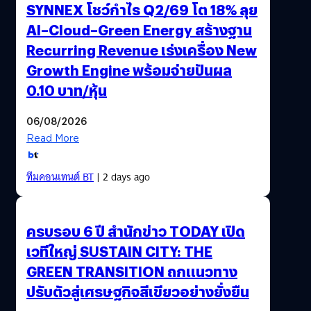
SYNNEX โชว์กำไร Q2/69 โต 18% ลุย
AI–Cloud–Green Energy สร้างฐาน
Recurring Revenue เร่งเครื่อง New
Growth Engine พร้อมจ่ายปันผล
0.10 บาท/หุ้น
06/08/2026
Read More
ทีมคอนเทนต์ BT
| 2 days ago
ครบรอบ 6 ปี สำนักข่าว TODAY เปิด
เวทีใหญ่ SUSTAIN CITY: THE
GREEN TRANSITION ถกแนวทาง
ปรับตัวสู่เศรษฐกิจสีเขียวอย่างยั่งยืน