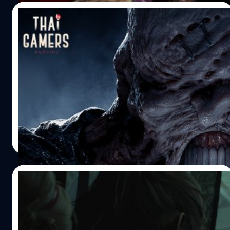
จะพาไปรู้จักความน่ากลัวของเจ้านี่กัน 1. มันเปิดประตูเป็น (ใน
16/12/2019
ยุคนั้น คือชวนสะพรึงมาก!) เป็นมาตั้งแต่ภาคแรกแล้วที่
Resident Evil นำเสนอบรรยากาศและอาคารสถานที่ชวนให้
ทำไมการมาของ Resident Evil 3 Remake ถึง
กดดันทางอารมณ์ แต่กระนั้นตัวเกมก็มีพื้นที่ให้ผ่อนปลาย
ไม่น่าแปลกใจ?
อารมณ์อยู่ นั่นคือห้องเซฟการเล่นของเกม แต่แล้วการมาถึง
ของ Nemesis มันได้สร้างความหวาดระแวงครั้งใหญ่ให้กับซี
เมื่อคืนวานวันที่ 10 ตุลาคม 2019 ที่ผ่านมา Capcom ค่าย
รีส์ เพราะมันสามารถเปิดประตูได้! ห้องไหนที่ไม่ใช่ห้องเซฟ
พัฒนา/จัดจำหน่ายเกมที่กำลังดวงขึ้นเป็นอย่างมากในตอนนี้
มันถีบประตูดังปั้งพร้อมซาวด์ประกอบประจำตัว ซึ่งใครเล่น
ได้สร้างความช็อกอีกหนึ่งเวฟให้แก่เกมเมอร์รุ่นหนวดทั้งหลาย
รอบนี่บอกเลยมีสะดุ้งแน่นอน แต่ถ้ากลับมาเล่นรอบหลัง ๆ เรา
ด้วยการเปิดตัว Resident Evil 3 Remake เกมผีชีวะที่มีนักทวง
พอจะจับทางได้บ้างเพราะมันจะเป็นการปรากฎตัวแบบสคริปต์
บัญชีอย่างเนเมซิซตามล่าอย่างไม่ลดละกลับมาอีกครั้งในแบบ
วรายุทธ เชิดศรีชูเกียรติ
| 2428 days ago
ที่ถูกกำหนดไว้ 2. ไม่ใช่แค่เดินไล่กวด แต่มันวิ่งแบบ 4 x 100
ฉบับของการรีเมก สานต่อจากภาค Resident Evil 2 Remake
Read More
เข้ามาหา! ในขณะที่ศัตรูตัวอื่นในเกมจาก 2 ภาคแรกจะกดดัน
ด้วยระยะเวลาเพียง 11 เดือนเศษ ๆ ซึ่งถ้าถามถึงความรู้สึกที่
เราด้วยความอึดถึกที่เดินเข้าหาผู้เล่นอย่างไม่ละละความ
เกี่ยวเนื่องกับความทรงจำในวัยเด็กของเรา ๆ มันก็คงเป็นอะไร
พยายามหรือกับ Hunter ที่เราต้องระวังท่าวันช็อตคิล แต่กลับ
ที่เซอร์ไพรส์นั่นแหล่ะครับ แต่ถ้าดูในเชิงรายละเอียด ก็อาจจะ
05/12/2018
Nemesis…
เห็นได้ว่า "การกลับมาของ Resident Evil 3 Remake ไม่ใช่
เรื่องที่น่าแปลกใจจนเกินคาดอะไรขนาดนั้น" แต่ด้วยเหตุผล
ระทึกไปกับการถูกตามล่าโดย Mr.X ในคลิปเกม
อะไรกันบ้างล่ะ? บทความนี้มีคำตอบให้ครับ ไม่ได้ทำใหม่
เพลย์ใหม่ของ Resident Evil 2 Remake
ทั้งหมด แต่เป็นการนำโครงจาก Resident Evil 2 Remake มา