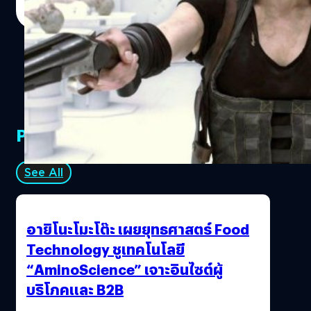
ตั้งแต่ปี 1996 ถึงตอนนี้ก็ 21 ปีแล้ว ถูกดัดแปลงเป็นหนังภาค
Read More
แรกในปี 2002 ลากยาวกันถึง 15 ปีกว่าจะจบ แม้จะไม่ใช่หนัง
โปรดของเหล่านักวิจารณ์ แต่อีกด้านกลับเป็นหนังที่ได้รับเสียง
ตอบรับดีจากผู้ชมในตลาดต่างประเทศ โดยเฉพาะในจีน และ
เป็นแฟรนไชส์หนังจากเกมที่ทำเงินสูงสุดตลอดกาล รวม 6
ภาคแล้ว หนังกวาดรายได้จากผู้ชมไปมากถึง 1,230 ล้าน
เหรียญ เฉพาะภาคสุดท้ายภาคเดียวก็กวาดไปแล้ว 312 ล้าน
เหรียญ แต่คอนสแตนติน ฟิล์มก็ประกาศไปแล้วว่า ภาค 6 นั้น
PR Partners
คือ "ภาคสุดท้าย" แต่เมื่อหนังสร้างรายได้มหาศาลให้กับคอน
สแตนติน ฟิล์ม แบบนี้ จึงไม่รอช้า รีบู๊ตมันอีกสักรอบดีกว่า…
See All
อายิโนะโมะโต๊ะ เผยยุทธศาสตร์ Food
Technology ชูเทคโนโลยี
“AminoScience” เจาะอินไซต์ผู้
บริโภคและ B2B