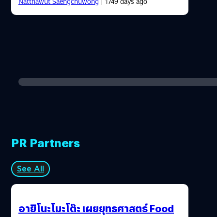
Natthawut Saengchuwong
| 1749 days ago
PR Partners
See All
อายิโนะโมะโต๊ะ เผยยุทธศาสตร์ Food