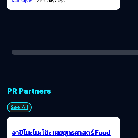
Ratchapon
| 2996 days ago
PR Partners
See All
อายิโนะโมะโต๊ะ เผยยุทธศาสตร์ Food