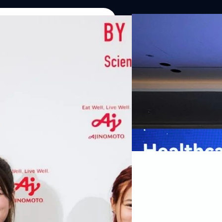
07/08/2026
หัวเว่ยเดินหน้าปฏิวัต
เกมเร่งเครื่อง AI เพื
กรุงเทพฯ, 7 สิงหาคม 2569 — 
Thailand Digital & AI Summi
ชูเทคโนโลยี
พันธมิตรด้านเทคโนโลยีจากไท
ปัญญาประดิษฐ์ (AI) พร้อมประ
ประเทศอย่างเป็นทางการ นายปี
y “AminoScience” ร่วมเปิดเผย
ทีมคอนเทนต์ BT
| 23 hours a
เว่ย เทคโนโลยี่ จำกัด ได้กล่าว
คโนโลยีทางอาหาร และข้อมูลพฤติกรรม
สาธารณสุขไทย และบทบาทของเท
Read More
ประชาชนได้อย่างทั่วถึงมากขึ้น 
ย ซึ่งมีมูลค่ามากกว่า 1.5 ล้านล้าน
มาเปลี่ยนแปลงอุตสาหกรรมสา
06/08/2026
) กลุ่มธุรกิจเทคโนโลยีและองค์
ข้อมูลสุขภาพแบบครบวงจร ตั้งแ
ทางการแพทย์ และผู้บริหารโรง
 & Well-beingAminoScience (การใช้
SYNNEX โชว์กำไร Q2
หลายแห่งในจีน เราเชื่อมั่นว่าค
Recurring Revenue เ
บาท/หุ้น
บริษัท ซินเน็ค (ประเทศไทย) 
ไตรมาส 2 และงวด 6 เดือนแรกข