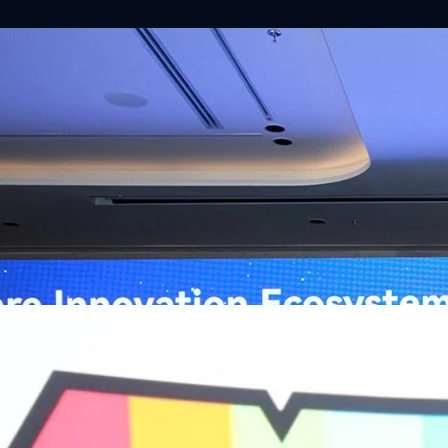
ิวงการสาธารณสุขไทยด้วย AI เปิดตัว 4 นวัตกรรมเปลี่ยน
่อการแพทย์ในประเทศไทย
หัวเว่ย จัดงาน “Huawei AI+ Healthcare Summit” ภายใต้งาน Huawei
t 2026 รวมผู้นำด้านนโยบายสาธารณสุข ผู้บริหารโรงพยาบาลชั้นนำ และ
ยและจีน ร่วมขับเคลื่อนอนาคตของระบบสาธารณสุขไทยด้วยนวัตกรรมและ
กาศความร่วมมือครั้งสำคัญเพื่อยกระดับ Healthcare Ecosystem ของ
เตอร์ จาง ประธานกลุ่มธุรกิจการศึกษาและสาธารณสุขต่างประเทศ บริษัท หัว
go
ถึงความมุ่งมั่นของหัวเว่ยในการสนับสนุนการเปลี่ยนผ่านสู่ยุคดิจิทัลของระบบ
คโนโลยี AI ในการยกระดับคุณภาพการให้บริการทางการแพทย์ให้เข้าถึง
ภายใต้แนวคิด “AI for Health, Health for All” “วันนี้ปัญญาประดิษฐ์กำลังเข้า
ธารณสุขอย่างรวดเร็ว หัวเว่ยมีประสบการณ์ตรงจากการพัฒนาแพลตฟอร์ม
ต่โครงสร้างพื้นฐานด้านคอมพิวติงไปจนถึงโซลูชัน AI สำหรับผู้ป่วย บุคลากร
พยาบาล ซึ่งได้พิสูจน์ผลสำเร็จแล้วในโรงพยาบาลชั้นนำอย่างโรงพยาบาล
/69 โต 18% ลุย AI–Cloud–Green Energy สร้างฐาน
วามร่วมมือระหว่างหัวเว่ยกับพันธมิตรไทยในวันนี้จะช่วยผลักดันวิสัยทัศน์…
ร่งเครื่อง New Growth Engine พร้อมจ่ายปันผล 0.10
จำกัด (มหาชน) หรือ SYNNEX โชว์ผลการดำเนินงานแข็งแกร่ง กำไรสุทธิ
องปี 2569 เติบโต 17.8% และ 17.7% จากช่วงเดียวกันของปีก่อน สูงกว่าการ