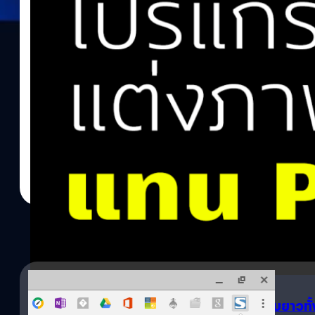
22/06/2017
[แบไต๋ทิป] จับภาพหน้าจอเว็บไซต์บนคอมแบบยาวทั้ง