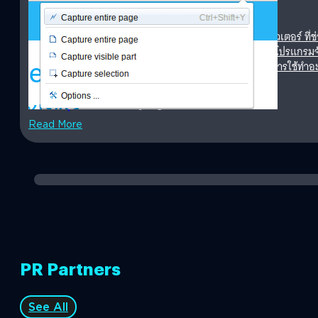
FireShot
วันนี้แบไต๋ทิปขอแนะนำส่วนเสริมของ Chrome สำหรับคอมพิวเตอร์ ท
หน้าจอหน้าเว็บตามแนวยาวแบบฟรีๆ ไม่ต้องไปเสียเงินโหลดโปรแกรมจับภ
กับไวรัส พร้อมแล้วไปรู้จัก Fireshot กัน FireShot เหมาะกับการใช้ท
หน้าจอทั้งเว็บ ไม่ว่าจะต้องการทั้งหมดหรือนำไปหั่นตัดต่อทีหลัง โดยไ
นำมาต่อกัน ตัวอย่างการจับภาพหน้าจอเว็บยาวๆ แต่ตัดบางส่วนออก จะเ
ณัชธนัท จุโฬทก
| 3334 days ago
ละส่วนเองแน่นอน มาติดตั้ง FireShot กัน ใช้ Google Chrome บนคอ
แล้วค้นคำว่า FireShot แล้วกดติดตั้ง "Take Webpage Screenshots Ent
Read More
ฟรีครับ หรือคลิกติดตั้งที่ลิงค์นี้ ก็ได้ครับ เมื่อติดตั้งแล้วจะพบปุ่ม F
เสร็จสิ้นการติดตั้ง มาใช้งาน FireShot จับภาพหน้าจอเว็บแบบยาวๆ ก
FireShot ทำได้โดยการ เปิดหน้าเว็บที่ต้องกับจับหน้าจอ แล้วคลิกที่ปุ่
PR Partners
See All