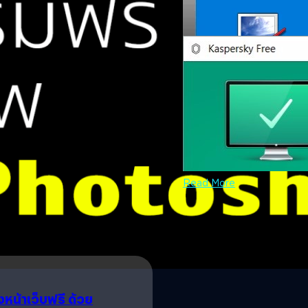
App) ที่รองรับทุกอุปกรณ์ ทั
Read More
เวอร์ชั่นแม้กระทั่ง Windows 1
App จาก Windows…
27/07/2017
Kaspersky เปิดตัว Ant
หากพูดถึง Anti Virus แบบแจกฟรี ท
Panda Free Antivirus, AVG An
ZoneAlarm Free Antivirus, Im
Defender ที่แถมมากับ Windows
Windows 7 อีกด้วย ถือว่ามีตั
ณัชธนัท จุโฬทก
| 3299 days 
Kaspersky Free Anti Virus (อ
Read More
หน้าเว็บฟรี ด้วย