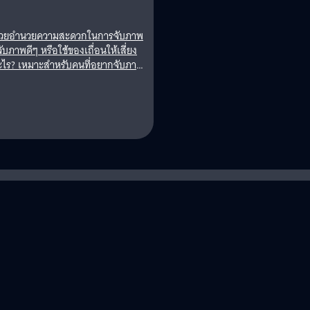
ี่ช่วยอำนวยความสะดวกในการจับภาพ
าพดีๆ หรือใช้ของเถื่อนให้เสี่ยง
ำอะไร? เหมาะสำหรับคนที่อยากจับภาพ
ม่ต้องมาจับภาพทีละส่วนของเว็บแล้ว
ห็นได้ว่าสะดวกกว่ามานั่งจับภาพที
มพิวเตอร์เปิด Chrome Web Store
irely - FireShot" สามารถติดตั้งได้
ireShot อยู่มุมขวาของ Chrome เป็นอัน
ารจับภาพหน้าจอเว็บแบบยาวๆ ด้วย
ม FireShot แล้วคลิก "Capture…