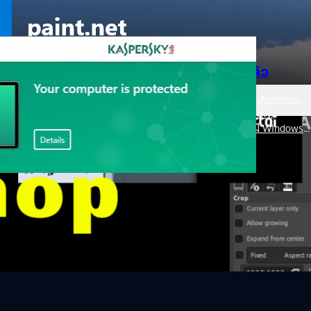
้งมือถือระบบ Windows และ Windows 10 บนคอมพิวเตอร์และ Tablet ทุก
0 S (Windows 10 ที่ติดตั้งมาพร้อมกับอุปกรณ์ราคาถูก ที่รองรับการติดตั้ง
i Virus รุ่นฟรีแวร์ ปล่อยให้ดาวน์โหลดไปใช้แล้ว
ี่ถูกลิขสิทธิ์ที่บริษัทผู้ผลิตแจกเอง ที่รู้จักกันดีก็มี Avast Free Antivirus,
tivirus, Comodo Free Antivirus, Comodo Free Internet Security,
munet Antivirus, Bitdefender Free Antivirus เป็นต้น และยังมี Windows
 8 ขึ้นไปรวมถึง Microsoft Security Essentials ให้ดาวน์โหลดสำหรับผู้ใช้
วเลือกในท้องตลาดมากพอสมควร ล่าสุด Kaspersky มารุกตลาดนี้บ้าง เปิดตัว
ago
ย่างไม่เป็นทางการ) แล้วครับ…