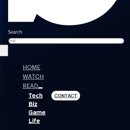
Search
HOME
WATCH
READ
Tech
CONTACT
Biz
Game
Life