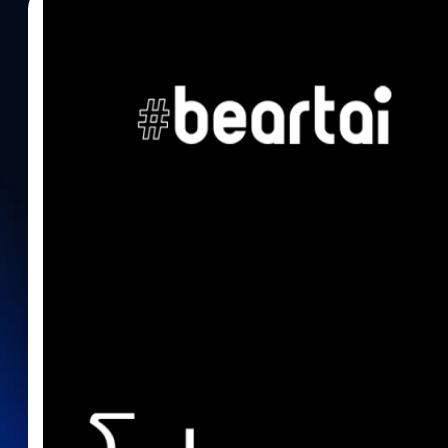
27/09/2020
ณัชธนัท จุโฬทก
| 2140 days ago
Read More
แนะนำโปรแกรมฟรีแวร์ ทดแทน Photoshop ฉบับปร
ไหนเปิด PSD ได้รู้กัน)
ห่างหายไปนานจากการแนะนำโปรแกรมฟรีแวร์ คราวนี้มีโอกาสได้กลับ
แวร์ทดแทน Adobe Photoshop ฉบับปรับปรุง โดยมีทั้งโปรแกรมที่เคย
เคยแนะนำแต่เราได้ทดลองครั้งนี้ และได้มีการทดสอบเปิดไฟล์ PSD ด
แก้ไขต่อได้บ้าง ไปชมกันเลยครับ Photopea Krita Photoscape เวอร์ช
X ที่อยู่ใน Microsoft Store และ Mac App Store จะเปิดไฟล์ PSD ได
หมายความว่าเวอร์ชั่นนี้รองรับ Mac ด้วยนะครับ แต่ถ้าอยากใช้ฟีเจอร์ท
ละเอียดเพิ่มเติมที่: http://x.photoscape.org/ Chasys Draw IES Ar
Paint.NET สำหรับใครที่ไม่รู้ว่าตัวไหนเหมาะกับคุณ ในเมื่อมันฟรีก็ไปล
พิสูจน์อักษร : สุชยา เกษจำรัส