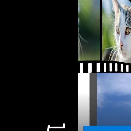
17/02/2018
แนะนำโปรแกรมตัดต่อวิ
โปรแกรมตัดต่อวิดีโอ เป็นหนึ่ง
มืออาชีพ เนื่องจากปัจจุบันคอ
Network ส่วนใหญ่โปรแกรมตัดต่อ
ับปรุงปลายปี 2020 (ตัว
โปรแกรมที่ราคาค่าลิขสิทธิ์ถู
แนะนำโปรแกรมตัดต่อวิดีโอในรูป
ณัชธนัท จุโฬทก
| 3093 days 
Avidemux เป็นโปรแกรมที่มีฟีเจอร
มาแนะนำกันอีกครั้ง กับโปรแกรมฟรี
ต้น รองรับทั้ง Windows, Mac,
Read More
แนะนำไปแล้ว และโปรแกรมที่ยังไม่
in เสริมความสามารถด้วย หากต้อ
้วยว่าตัวไหนสามารถเปิดไฟล์ PSD
ยาก เมื่อเทียบกับโปรแกรมตัดต
12/10/2017
ันคลาสสิก ส่วนเวอร์ชั่น Photoscape
Official Site คลิกที่นี่ Micros
้นะ และพอมีใน Mac App Store
Microsoft ที่บางคนอาจรู้จักกันด
Paint.NET โปรแกรมแต
ั้งหมดต้องเสียเงินนะครับ ดูราย
งานได้สะดวกและง่ายมากๆ มีเ
tist GIMP Artweaver Pinta
Paint.NET เป็นโปรแกรมแต่งภาพ
องใช้เทียบกันได้ด้วยตัวเองเลยครับ
Photoshop ซึ่งเราเคยแนะนำไปแ
แนะนำให้ดาวน์โหลดผ่าน Wind
แต่ดันขาย ต้องเสียเงินซื้อ! เห
โปรแกรมของเขาแจกฟรีตลอด ไม่ม
ณัชธนัท จุโฬทก
| 3222 days 
ของนักพัฒนาอยู่แล้ว ส่วนการท