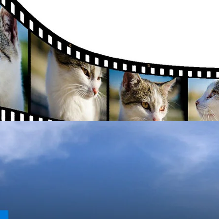
ดีโอฟรี! ทุกระดับ เลือกใช้ได้ตามชอบเลย
ในโปรแกรมที่มีหลายคนต้องการใช้ในยุคนี้ ไม่ว่าจะมือใหม่ มือสมัครเล่น รวมถึง
นเทนท์ประเภทวิดีโอนั้นบูมมาก ได้รับความนิยมสูง โดยเฉพาะบน Social
วิดีโอนั้นเป็นโปรแกรมที่ต้องเสียค่าลิขสิทธิ์มาใช้งาน แม้ในปัจจุบันจะมีบาง
กลง แต่ความต้องการโปรแกรมประเภทนี้แบบฟรีแวร์ก็มีเช่นกัน จึงขออนุญาติ
แบบฟรีแวร์ ถูกลิขสิทธิ์กันนะครับ กลุ่มโปรแกรมเหมาะสำหรับผู้เริ่มต้น
ago
์ตัดต่อวิดีโอขั้นพื้นฐานที่จำเป็น ไม่มีฟีเจอร์เยอะเกินไป เหมาะสำหรับผู้เริ่ม
 Linux, BSD ตัวโปรแกรมมีขนาดเล็กแค่ 23.9 MB และรองรับการติดตั้ง Plug
งการฟีเจอร์ที่เพิ่มขึ้น ข้อเสียคือ หน้าตาโปรแกรมค่อนข้างธรรมดา และดูใช้
่อวิดีโออื่นๆ แม้จะเป็นโปรแกรมเน้นตลาดระดับเบื้องต้น ดาวน์โหลดได้จาก:
oft Movie Maker เป็นโปรแกรมที่มีฟีเจอร์ตัดต่อวิดีโอขั้นพื้นฐานจากค่าย
ีในชื่อเดิม "Windows Live Movie Maker" มีหน้าตาที่ดูเป็นมิตรต่อผู้ใช้ ใช้
่งภาพฟรี ปล่อยบน Windows Store แต่ไม่ฟรี?
มนูหน้าตาแบบ…
ฟรี โดยไม่มีเงื่อนไขใดๆ ทั้งสิ้น ที่มีความสามารถและหน้าตาใกล้เคียง
ล้ว [คลิกอ่าน] ล่าสุดพบว่าเมื่อเข้าไปที่หน้าดาวน์โหลดของโปรแกรมนี้ มีการ
ows Store ด้วย สรุปคือปล่อยบน Windows Store ของ Windows 10 แล้ว
ตุใดทำไมถึงต้องเสียเงิน และไม่มีแจกฟรีแล้วหรือ? ทาง Paint.NET แจ้งว่า
ีแนวคิดเปลี่ยนนโยบายมาขาย แต่ว่าปกติเขาจะรับเงินบริจาคเพื่อใช้เป็นทุน
ago
ี่เอาขึ้น Windows Store แม้ว่าจะไม่ได้เป็นการทำใหม่แบบ UWP (Universal