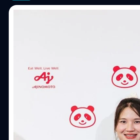
07/08/2026
ทีมคอนเทนต์ BT
| 20 hours ago
Read More
อายิโนะโมะโต๊ะ เผยยุทธศาสตร์ Food Technology 
“AminoScience” เจาะอินไซต์ผู้บริโภคและ B2B
บริษัท อายิโนะโมะโต๊ะ (ประเทศไทย) จำกัด จัดงาน The Heartbeat b
แนวคิดการดำเนินธุรกิจและการพัฒนาผลิตภัณฑ์ที่ขับเคลื่อนด้วยเท
ผู้บริโภค ท่ามกลางการเติบโตของตลาด Health & Wellness ในประเทศไท
บาท หรือคิดเป็นสัดส่วนราว 8% ของผลิตภัณฑ์มวลรวมในประเทศ (GDP
ความรู้หลักรูปแบบผลิตภัณฑ์ / โซลูชันกลุ่มเป้าหมายหลักNutrition
ประโยชน์จากกรดอะมิโน)aminoVITAL, AminoNITE,