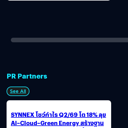
PR Partners
See All
SYNNEX โชว์กำไร Q2/69 โต 18% ลุย
AI–Cloud–Green Energy สร้างฐาน