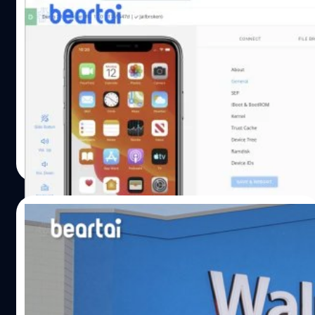
ตั้งแต่ปี 2555 ถึง 2559 รวมทั้งได้ฟ้องร้องเรื่องสิทธิบัตรมา
Apple ยื่นฟ้องบริษัท Corellium ก๊อบปี้ iOS
แล้ว เริ่มจากปี 2560 LG ได้ฟ้องร้อง BLU ผู้ผลิตโทรศัพท์ใน
สร้าง Virtual iPhone ออกมาขาย
สหรัฐอเมริกาละเมิดสิทธิบัตร LTE หลังจากการฟ้องร้อง LG
และ BLU ก็ได้ตกลงทำสัญญาลิขสิทธิ์กัน และปี…
จากข่าวหนึ่งปีก่อน บริษัท Corellium ได้สร้าง Virtual iPhone
ที่สามารถเรียกเปิดบนคอมพิวเตอร์และมีเมนูเลือกรุ่นของ iOS
เพื่อนำออกมาขาย ล่าสุด Apple ไม่ทนแล้ว ได้ยื่นฟ้องให้ปิด
Virtual iPhone โดยกล่าวหาว่า การคัดลอก iOS ที่เป็น
ทรัพย์สินทางปัญญาของ Apple จึงขอใช้สิทธิ์ออกมาเรียกร้อง
ศิลา วงศ์เจริญ
| 2538 days ago
เพื่อหยุดสินค้าที่ผิดกฎหมายนี้ เพราะ Apple กังวลว่า Virtual
Read More
iPhone จะถูกนำไปใช้โดยนักวิจัยด้านความปลอดภัยเพื่อ
ค้นหาช่องโหว่ของ iOS และ iPhone แล้วขายข้อมูลต่อให้
บุคคลอื่นที่จะนำไปใช้ประโยชน์ Apple ยืนยันว่า การฟ้องร้อง
26/08/2019
ในคดีนี้จะไม่กระทบต่อการวิจัยด้านการรักษาความปลอดภัย
ของนักวิจัยที่ประสงค์ดี ซึ่งก่อนหน้านี้เราเห็นได้จากข่าวแล้วว่า
Tesla งานเข้าถูก Walmart ฟ้องเหตุติดตั้ง
Apple มีแผนออก iPhone รุ่นพิเศษ ให้แก่นักวิจัยด้านความ
แผงโซลาร์เซลล์แล้วทำให้เกิดไฟไหม้
ปลอดภัย เพื่อหาช่องโหว่และบั๊ก ซึ่งเห็นได้ชัดว่า Apple
จริงจังกับเรื่องความปลอดภัยของ iPhone และสนับสนุนให้นัก
Walmart ซูเปอร์มาร์เก็ตในสหรัฐอเมริกาถูกไฟไหม้ถึง 7 แห่ง
วิจัยเข้ามาตรวจสอบด้วย iPhone รุ่นพิเศษนี้ได้อย่างถูกต้อง
ซึ่งเหตุเกิดจากแผงโซลาร์เซลล์ที่ถูกติดตั้งโดยแผนกพลังงาน