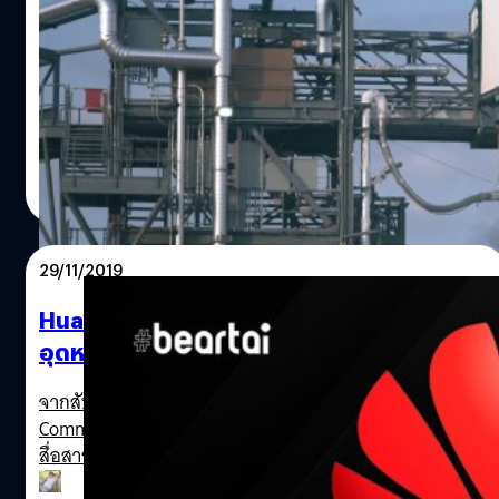
ได้ เบโซสคงอยู่พลูโตแล้ว
บลูออริจิน (Blue Origin) บริษัทผลิตระบบการบินอวกาศที่ก่อ
ตั้งโดย เจฟฟ์ เบโซส (Jeff Bezos) ได้ยื่นฟ้องนาซ่า (NASA)
ต่อศาลรัฐบาลกลาง ร้องถามความเป็นธรรมที่นาซ่าตกลงเซ็น
สัญญามูลค่า 2,940 ล้านเหรียญ (97,706 ล้านบาท) กับสเปซ
เอ็กซ์ (SpaceX) สำหรับพัฒนายานลงจอดบนดวงจันทร์ต่อไป
ศิลา วงศ์เจริญ
| 1816 days ago
ว่าเป็นเรื่องผิดกฎหมายและไม่เหมาะสม
Read More
29/11/2019
Huawei จ่อฟ้อง FCC ห้ามผู้ให้บริการนำเงิน
อุดหนุนซื้ออุปกรณ์บริษัทเป็นภัยความมั่นคง
จากสัปดาห์ที่ผ่านมา FCC (Federal Communication
Commission) หรือ คณะกรรมการกลางกำกับดูแลกิจการ
สื่อสารของสหรัฐอเมริกาประกาศห้ามผู้ให้บริการเครือข่ายใน
สหรัฐอเมริกาใช้อุปกรณ์โครงข่ายจาก Huawei และ ZTE ด้วย