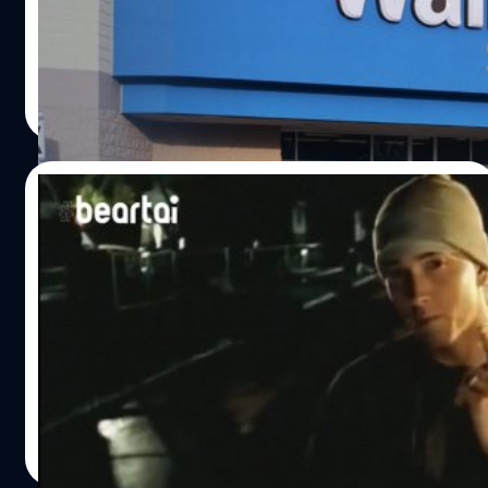
เดือนที่แล้ว บริษัท Corellium ได้ออกมาเคลื่อนไหวโดยได้
ของ Tesla ซึ่งฟ้องร้องว่าติดตั้งแผงโซลาร์เซลล์บนหลังคาโดย
อัปเดต นโยบายทรัพย์สินทางปัญญาสาธารณะ และได้รับ
ประมาททำให้เกิดไฟไหม้ เมื่ออังคาร ที่ 20 สิงหาคมนี้
หมายเรียกให้ไปชี้แจงจากการฟ้องร้องของ Apple…
Walmart ได้ฟ้องร้องคดีที่ศาลฎีกาของรัฐนิวยอร์ก จาก
ศิลา วงศ์เจริญ
| 2538 days ago
เหตุการณ์ไฟไหม้ที่เกิดขึ้น ตั้งแต่ปี 2555 ที่ร้านค้าใน
Read More
แคลิฟอร์เนีย จนถึงปี 2561 ที่ร้านค้าในโอไฮโอ จนลูกค้าต้อง
อพยพและปิดร้านนานถึง 8 วัน โดย Walmart กล่าวหาว่า
Tesla ใช้บุคลากรตรวจสอบระบบพลังงานแสงอาทิตย์ที่ขาด
25/08/2019
การฝึกอบรมและความรู้พื้นฐานด้านนี้ ทั้งที่ Tesla ได้ระบุ
ชัดเจนว่าระบบพลังงานอาทิตย์ได้ถูกออกแบบ ติดตั้ง ตรวจ
Eminem ฟ้อง Spotify ถึง 30 ล้านปอนด์กล่าว
สอบ และบำรุงรักษาระบบไม่ให้เกิดไฟไหม้ ดังนั้น Walmart จึง
หาว่าไม่ได้เงินค่าเพลงอย่างถูกต้อง
ฟ้องร้องโดยขอให้ Tesla เอาแผงโซลาร์เซลล์ออกจากร้านค้า
ทั้งหมด ซึ่งมากกว่า 240 แห่ง และชำระค่าเสียหายที่เกิดขึ้น
Spotify คือแอปบริการสตรีมเพลงดิจิทัล พอดแคสต์ และ
ด้วย ข่าวฟ้องร้องจากคดีนี้ทำเอาราคาหุ้นของ Tesla ตกลงมา
วิดีโอ จากศิลปินทั่วทุกมุมโลก ซึ่งเริ่มต้นจะให้ทดลองใช้งาน
ทันที เพราะเดือนที่แล้วผลประกอบการไตรมาส 2 ของ Tesla
ได้ฟรีแล้วค่อยให้ผู้ใช้อัปเกรดเป็นสมาชิกแบบเหมาจ่ายราย
ขาดทุนถึง 408 ล้านเหรียญ แค่นี้ยังไม่พอก่อนหน้านี้เกิดเหตุ
เดือน หรือตามเงื่อนไขในโปรโมชัน ค่ายเพลงหรือศิลปินที่เป็น
ไฟไหม้ในรถยนต์ Tesla…
ผู้ถือลิขสิทธิ์เพลง จะได้รับค่าตอบแทนเฉลี่ยต่อการเล่น
ศิลา วงศ์เจริญ
| 2540 days ago
ระหว่าง $ .006 ถึง $ .0084 (ข้อมูลจาก wikipedia.org) ล่าสุด
Read More
แหล่งข่าว BBC รายงานว่า Eminem แรปเปอร์ของสหรัฐ ที่มี