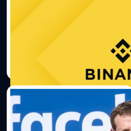
นักลงทุนแห่ถอนเงินออกจาก Binance ถึง
27,000 ล้านบาท หลังถูก ก.ล.ต. สหรัฐฯ ฟ้อง
วันอังคารที่ 6 มิถุนายน Nansen บริษัทวิจัยในอุตสาหกรรมคริ
ปโทเผยว่านักลงทุนได้แห่กันเข้ามาถอนเงินออกจาก
แพลตฟอร์มซื้อขายคริปโท Binance และ Binance.us รวมกัน
สูงถึง 791,600,000 เหรียญสหรัฐฯ (27,576 ล้านบาท) ในช่วง
24 ชั่วโมง หลังจากไบแนนซ์และซีอีโอ ชางเพ็ง เจา
ศิลา วงศ์เจริญ
| 1158 days ago
(Changpeng Zhao) ถูก ก.ล.ต. สหรัฐฯ ฟ้องด้วยข้อกล่าวหา
Read More
ละเมิดหลักทรัพย์ 13 รายการ
29/01/2023
อดีตพนักงาน Facebook กล่าวหาว่า
Facebook ‘จงใจ’ ให้แอปกินพลังงาน
แบตเตอรี่มากกว่าที่ควร!
ล่าสุด จอร์จ เฮย์เวิร์ด (George Hayward) อดีตพนักงาน