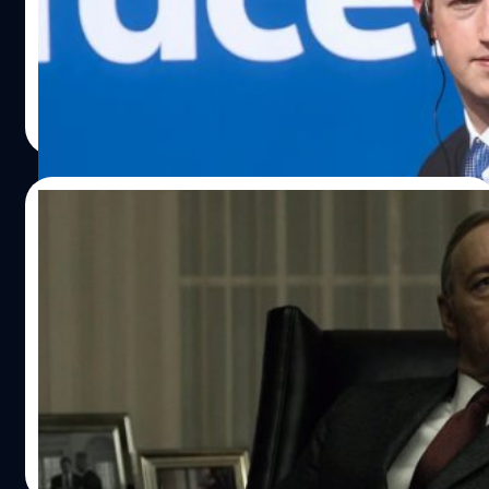
Facebook ได้กล่าวหาว่า Facebook และ Messenger สามารถ
ที่จะทำให้ตัวแอปกินพลังงานจากแบตเตอรี่ของผู้ใช้ โดยนี่
เป็นกระบวนการที่เรียกว่า การทดสอบในเชิงลบ (Negative
Testing) ซึ่งใช้เทคโนโลยีของบริษัทเพื่อใช้พลังงานจากสมา
ภควัต ขจิตวิชยานุกูล
| 1286 days ago
ร์ตโฟนของผู้ใช้แบบลับ ๆ ในการทดสอบฟีเจอร์ภายในแอป
Read More
18/10/2022
Kevin Spacey ยอมรับเป็น ‘เกย์’ แต่บอกใคร
ไม่ได้ เพราะพ่อเป็น Neo-Nazism
เมื่อวันที่ 17 ตุลาคม นักแสดง เควิน สเปซีย์ (Kevin Spacey)
กล่าวต่อชั้นศาลในคดีที่เขาล่วงละเมิดทางเพศเด็กชายวัย 14
ปี เมื่อ 36 ปีก่อน ว่าจริง ๆ แล้วเขาเป็นเกย์ แต่เพราะว่าพ่อของ
เขามีความคิดเหยียดเพศ ชาตินิยมผิวขาว (White
Supremacy) และ เป็นพวกลัทธินีโอนาซี (Neo-Nazism) จึง
ปัญญา เสือสิงห์
| 1389 days ago
จำเป็นต้องปิดบังมาตลอด ซึ่งนี่เป็นครั้งแรกที่สเปซีย์เปิดเผย
Read More
เรื่องนี้ต่อสาธารณะ เขาได้บรรยายถึงครอบครัวตัวเองว่า "พ่อ