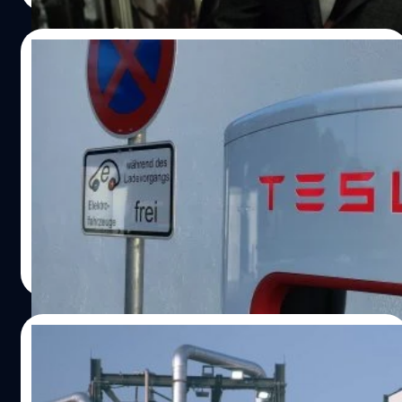
ของผมเป็นพวกชาตินิยมผิวขาวและเป็นนีโอนาซี ทำให้ผมไม่
เคยบอกรสนิยมทางเพศของผมในที่สาธารณะเลย ผมจึงโตมา
09/05/2022
ในครอบครัวที่ซับซ้อน” สเปซีย์เล่าต่อว่า เมื่อเขาโตขึ้น
ครอบครัวของเขาต้องย้ายที่อยู่ไปเรื่อย ๆ เพราะพ่อตกงาน
Tesla ฟ้องอดีตวิศวกรขโมยข้อมูลเทคโนโลยี
บ่อย เขามักจะหวาดกลัวเมื่อยังเป็นเด็กและถูกบังคับให้ฟังการ
ซูเปอร์คอมพิวเตอร์
บรรยายของพ่อที่เหยียดเชื้อชาติและคลั่งไคล้ลัทธิอยู่ตลอด
เวลา จนเขาไม่สามารถพาเพื่อน ๆ มาที่บ้านได้ แถมเขาเคย
เทสลา (Tesla) ได้ฟ้องดำเนินคดีกับ อเล็กซานเดอร์ ยัตสคอฟ
บอกพ่อว่าจะเป็นนักแสดง แต่พ่อก็กลับพูดว่า "อย่าพูดเรื่องไร้
(Alexander Yatskov) อดีตวิศวกรในข้อหาขโมยคัดลอกข้อมูล
สาระ" โจทก์ แอนโธนี แรพพ์ (Anthony Rapp) ผู้เสียหายจาก
ลับเกี่ยวกับเทคโนโลยีซูเปอร์คอมพิวเตอร์ที่เรียกว่า โพรเจ็กต์
การโดนสเปซีย์ล่วงละเมิดทางเพศปัจจุบันอายุ 50 ปี แย้งว่า
โดโจ (Project Dojo) ไปยังอุปกรณ์ส่วนตัวอย่างผิดกฎหมาย
สเปซีย์ให้การเท็จ นี่ไม่ใช่ครั้งแรกที่เขาเปิดเผยว่าเป็นเกย์ โดย
ศิลา วงศ์เจริญ
| 1552 days ago
จำเลยสเปซีย์ ชี้แจงว่า“การเรียกใครสักคนว่าเขาให้การเท็จ
Read More
คือการพูดว่ามีคนกำลังโกหก ผมไม่ได้มีชีวิตอยู่เพื่อที่จะ
โกหก…
18/08/2021
Blue Origin ฟ้อง NASA เซ็นสัญญากับ
SpaceX ด้านอีลอนแซะถ้าล็อบบี้แล้วไปอวกาศ