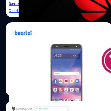
กองทุนจากรัฐบาล ล่าสุด Huawei เปิดเผยว่าจะยื่นฟ้องต่อ
ศิลา วงศ์เจริญ
| 2443 days ago
ศาลอุทธรณ์ที่ห้าในนิวออร์ลีนส์สัปดาห์หน้านี้ถึงการห้ามที่ผิด
Read More
กฎหมายของ FCC โดยกล่าวว่าการตัดสินของ FCC ตั้งอยู่บน
การเลือกหยิบยกข้อมูล การเสียดสี และสมมติฐานที่ผิดพลาด
รวมทั้งหมายหัวว่า Huawei เป็นภัยคุกคามความมั่นคง ทั้งที่
10/11/2019
ไม่มีหลักฐาน นอกจากนี้ ผู้ประกอบการในชนบทขนาดเล็ก
จำนวนมากได้ติดตั้งอุปกรณ์ Huawei แล้วและไม่สามารถ
LG Electronics ฟ้อง TCL ผู้ผลิตโทรศัพท์
เปลี่ยนอุปกรณ์แทนได้ การปิดกั้นผู้ให้บริการใช้เงินอุดหนุนซื้อ
ของจีนละเมิดสิทธิบัตร LTE ต่อศาลเยอรมนี
อุปกรณ์ของ Huawei จะมีผลกระทบอย่างมากต่อการเชื่อมต่อ
เครือข่ายสำหรับชาวอเมริกันในชนบทและผู้ด้อยโอกาสทั่ว
huawei
LG Electronics ได้ยื่นฟ้องศาลที่ Mannheim and
สหรัฐ ที่มา : Engadget และ Theinquire พิสูจน์อักษร : สุ
Düsseldorf ในเยอรมนีเพื่อฟ้องร้อง TCL ผู้ผลิตโทรศัพท์ของ
ชยา เกษจำรัส
จีนละเมิดสิทธิบัตรมาตรฐาน 3 ฉบับเกี่ยวกับ 4G LTE ที่มีผล
สำคัญต่อการเปิดใช้การสื่อสารข้อมูล LTE บนโทรศัพท์มือถือ
ทุกรุ่น ปีที่ผ่านมา TCL ได้ขายโทรศัพท์มือถือมากกว่า 15 ล้าน
ศิลา วงศ์เจริญ
| 2462 days ago
เครื่อง โดยไม่ได้ตอบสนองต่อข้อเรียกร้องขอใบอนุญาตของ
Read More
LG ในปี 2559 ซึ่ง LG จำเป็นต้องใช้มาตรการตอบโต้การ
ละเมิดสิทธิบัตรเพื่อปกป้องทรัพย์สินทางปัญญาของตน จาก
ข้อมูลของ TechIPM พบว่า LG ได้จดสิทธิบัตรในด้าน
26/08/2019
เทคโนโลยีโทรคมนาคม 4G LTE และ LTE-A จำนวนมากที่สุด