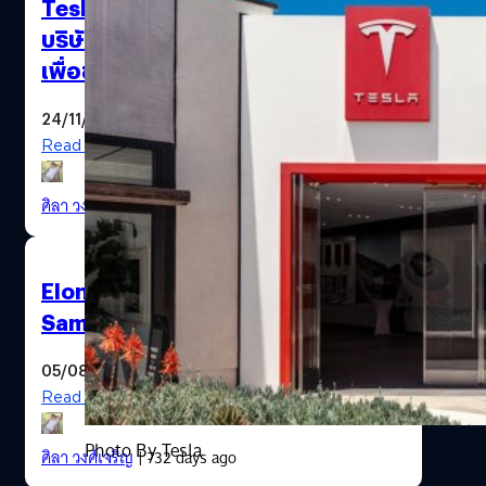
Tesla กำลังยุติคดีฟ้องร้อง Rivian
บริษัทอีวีสหรัฐฯ ในข้อหาดึงพนักงาน
เพื่อขโมยเทคโนโลยี
24/11/2024
Read More
ศิลา วงศ์เจริญ
| 621 days ago
Elon Musk เปลี่ยนใจกลับมาฟ้อง
Sam Altman และ OpenAI อีกครั้ง
05/08/2024
Read More
Photo By Tesla
ศิลา วงศ์เจริญ
| 732 days ago