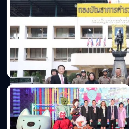
AIS นำ IoT หนุนกองตำรวจนครบาล 1 เพิ่ม
ศักยภาพการทำงานตำรวจยุค Thailand 4.0
เอไอเอส และ บริษัท เอช ไอ พี โกลบอล จำกัด ผู้ผลิตและ
จำหน่ายสินค้าความปลอดภัยระดับสากล ได้รับความไว้วางใจ
จาก กองบังคับการตำรวจนครบาล 1 นำนวัตกรรม IoT เข้ามาส
นับสนุนและเพิ่มประสิทธิภาพการปฏิบัติงานของเจ้าหน้าที่ โดย
ร่วมกันพัฒนาโซลูชั่นส์ใหม่ “NB-IoT Motor Tracker” ครั้ง
salinee tintumrong
| 2839 days ago
แรกของไทย ที่เชื่อมต่อการทำงานของเทคโนโลยีติดตามยาน
Read More
พาหนะบนเครือข่าย "AIS NB-IoT" ที่ครอบคลุมทั่วประเทศ
โดยการนำอุปกรณ์ Tracker ติดตั้งที่รถมอเตอร์ไซค์ตำรวจ
จำนวน 360 คัน เพื่อให้แสดงพิกัดเส้นทางการปฏิบัติงานของ
11/06/2018
ตำรวจจราจร และสายตรวจ แบบ Near Real Time ผ่านเครือ
ข่าย NB-IoT ทำให้เมื่อเกิดเหตุด่วนเหตุร้าย ศูนย์บัญชาการ
ภาครัฐ-ภาคอุตสาหกรรมเปิดมหกรรม “BIDC
ส่วนกลางสามารถสั่งการให้เจ้าหน้าที่ตำรวจที่อยู่ใกล้จุดเกิด
2018” ภายใต้แนวคิด “Digital Carnival”
เหตุที่สุด ไปช่วยเหลือดูแลประชาชนได้เร็วกว่าเดิม เพิ่ม
ครั้งที่ 5
ประสิทธิภาพในการทำงานให้กับเจ้าหน้าที่ตำรวจ ในการดูแล
ภาครัฐ-ภาคอุตสาหกรรม เปิดมหกรรมดิจิทัลคอนเทนต์