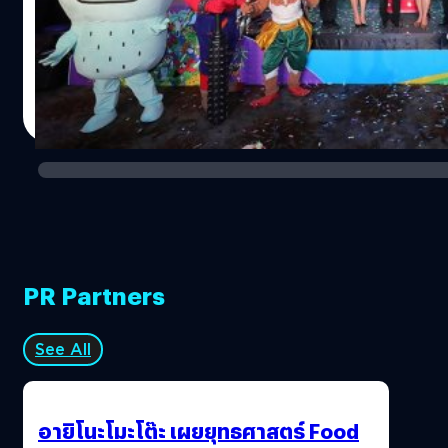
ความปลอดภัยในชีวิตและทรัพย์สินของประชาชนได้อย่างมี
“Bangkok International Digital Content Festival 2018”
ประสิทธิภาพ นำร่องเริ่มใช้บริการแล้ววันนี้ ที่สถานีตำรวจใน
หรือ BIDC 2018 ภายใต้แนวคิด “Digital Carnival” ครั้งที่
เขตนครบาล 1 จำนวน 9 สถานี ได้แก่ สถานีตำรวจ
5 ซึ่งจัดขึ้นระหว่างวันที่ 11 - 13 มิถุนายน 2561 ณ โรงแรม
ชนะสงคราม พญาไท ดินแดง ดุสิต นางเลิ้ง…
อินเตอร์คอนติเนนตัล กรุงเทพฯ เพื่อชูศักยภาพผู้ประกอบ
salinee tintumrong
| 2981 days ago
การในอุตสาหกรรมดิจิทัลคอนเทนต์ไทย และ กลุ่มดิจิทัล
Read More
สตาร์ทอัพ เพื่อการขับเคลื่อนเศรษฐกิจประเทศและต่อยอด
เชิงธุรกิจ ภาครัฐเดินเครื่องสนับสนุนและส่งเสริมพร้อมเปิด
เวทีการเจรจาการค้าคาดเงินสะพัด 900 ล้านบาท พร้อมพิธีลง
นามความร่วมมือระหว่างภาคอุตสาหกรรมไทยกับญี่ปุ่นและ
เกาหลี คาดกระตุ้นการสร้างมูลค่าให้กับประเทศในอนาคต
นางจันทิรา ยิมเรวัต วิวัฒน์รัตน์ อธิบดีกรมส่งเสริมการค้า
ระหว่างประเทศ หรือ DITP กระทรวงพาณิชย์ กล่าวว่า "การจัด
PR Partners
งาน Bangkok International Digital Content Festival หรือ
BIDC 2018 เป็นการร่วมมือระหว่างภาครัฐ และ ภาค
อุตสาหกรรม โดยมี กรมส่งเสริมการค้าระหว่างประเทศ
See All
สำนักงานส่งเสริมเศรษฐกิจดิจิทัล กับ สำนักงานส่งเสริมการ
จัดประชุมและนิทรรศการ…
อายิโนะโมะโต๊ะ เผยยุทธศาสตร์ Food