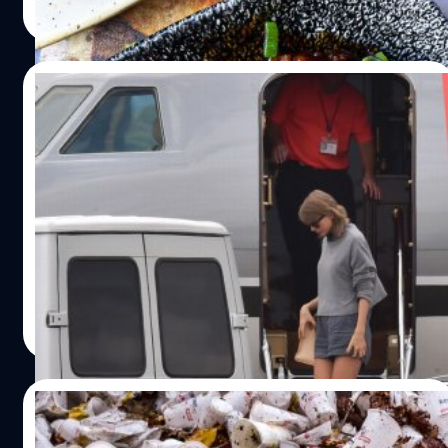
Read More
31/07/2022
Taylor Swift ครองแชมป์คนดังที่สร้าง
คาร์บอนฟุตพรินต์จากการใช้เครื่องบินส่วนตัว
มากที่สุดในโลก!
เปิดเผยรายงาน 10 อันดับคนดังที่สร้างคาร์บอนฟุตปรินต์จาก
การใช้เครื่องบินเจ็ตส่วนตัว พบ เทย์เลอร์ สวิฟต์ (Taylor
Swift) ครองแชมป์คนดังปล่อยก๊าซคาร์บอนไดออกไซด์มาก
สุด
ประภาส อยู่เย็น
| 1468 days ago
Read More
22/06/2022
แคนาดาแบนพลาสติกใช้แล้วทิ้งภายในปีนี้ ตั้ง