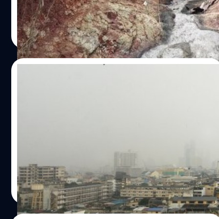
เกาะฮาวายเมื่อเดือนตุลาคมที่ผ่านมา และได้พบกับลำธารแห่ง
หนึ่งที่มีลักษณะแปลกคือ มีกลิ่นคล้ายแอลกอฮอล์หรือเบียร์
ประภาส อยู่เย็น
| 1715 days ago
โดยภายหลังได้มีการนำตัวอย่างน้ำจากลำธารความยาว 120
Read More
ฟุตนี้ไปตรวจหาค่าแอลกอฮอล์ และพบว่า น้ำในลำธารนั้นมี
แอลกอฮอล์เจือปนอยู่ 1.2 เปอร์เซ็นต์
18/11/2021
วิจัยพบ ยิ่งโลกร้อน อากาศยิ่งชื้น อัตราการฆ่า
ตัวตายก็ยิ่งมากขึ้น (ประเทศไทยติดอันดับด้วย)
ภาวะโลกร้อนนั้นไม่ได้ส่งผลเฉพาะต่อสุขภาพทางกายและการ
เจ็บป่วยของผู้คนทั่วโลกแต่เพียงอย่างเดียว แต่ดูเหมือนว่าจะ
เริ่มส่งผลกระทบต่อสุขภาพจิตอีกด้วย การศึกษาวิจัยล่าสุด
ที่ทำการศึกษาข้อมูลจาก 60 ประเทศตลอดกว่า 37 ปี พบ
รายงานความเชื่อมโยงเกี่ยวกับความชื้นในอากาศ ที่เป็นผลก
ประภาส อยู่เย็น
| 1723 days ago
ระทบจากสภาวะโลกร้อนนั้นทำให้สุขภาพจิตของประชากรมี
Read More
แนวโน้มแย่ลง และมีแนวโน้มที่จะเพิ่มความรุนแรงและความถี่
ในการฆ่าตัวตายของกลุ่มคนหนุ่มสาว โดยในการศึกษาครั้งนี้