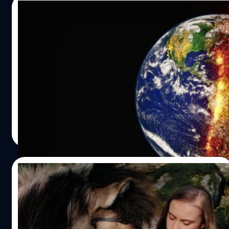
ยังพบว่า ประเทศไทยติดอันดับเป็นหนึ่งในประเทศที่พบความ
16/08/2021
เชื่อมโยงเกี่ยวกับความชื้นในอากาศกับการฆ่าตัวตายด้วย
โลกของเราทำสถิติ ‘ร้อนที่สุด’ ในเดือน
กรกฎาคมที่ผ่านมา
กรกฎาคม 2021 กลายเป็นเดือนที่ร้อนที่สุดที่มนุษย์เคยเก็บ
สถิติมา แซงหน้าปี 2016, 2019 และ 2020 ที่เคยเป็นอันดับ
หนึ่งร่วมสำหรับเดือนที่โลกมีอุณหภูมิสูงที่สุด การที่เรื่องนี้ได้
เกิดขึ้นในปัจจุบันยิ่งช่วยยืนยันว่า การเปลี่ยนแปลงภูมิอากาศ
(Climate Change) หรือที่บางครั้งเราเรียกว่า สภาวะโลกร้อน
ภควัต ขจิตวิชยานุกูล
| 1817 days ago
นั้นกำลังเกิดขึ้นจริง
Read More
09/08/2021
Greta Thunberg ขึ้นปกฉบับแรก Vogue
Scandinavia จวกอุตสาหกรรมแฟชั่นสร้าง
มลพิษ