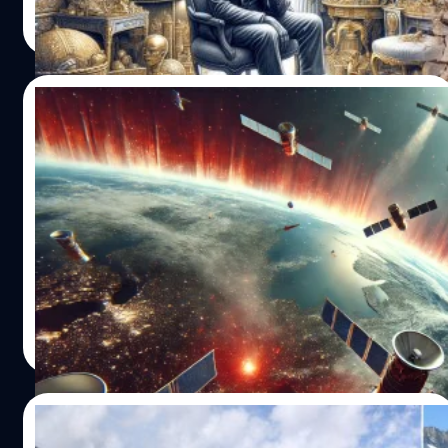
ชลธิชา คำแสน
| 445 days ago
ต้นปี 2024 การเดินทางของ A23a ต้องหยุดชะงักอีกครั้งเมื่อ
Read More
เข้าไปติดอยู่ในกระแสวนในมหาสมุทรขนาดใหญ่ ทำให้มัน
หมุนอยู่กับที่เป็นเวลาหลายเดือน ก่อนจะหลุดออกมาได้ใน
เดือนธันวาคม 2024 และมุ่งหน้าขึ้นเหนือผ่านช่องแคบเดรก
11/03/2025
(Drake Passage) ซึ่งเป็นที่รู้จักกันในนาม…
MIT เตือน ! ก๊าซเรือนกระจกส่งผลต่อการ
โคจรของดาวเทียม และอาจทำให้มันชนกันแบบ
ไม่สิ้นสุด
เมื่อพูดถึงก๊าซเรือนกระจก เรามักจะนึกถึงโลกร้อน น้ำแข็งขั้ว
โลกละลาย หรืออากาศแปรปรวน ซึ่งเกิดขึ้นบนพื้นโลก หรือ
บรรยากาศที่เราสัมผัสได้ แต่ใครจะไปคิดว่าการปล่อยก๊าซ
เรือนกระจกจะส่งผลต่อการโคจรของดาวเทียมได้ด้วย
ดาวเทียมเป็นอุปกรณ์ทางเทคโนโลยีที่กลายเป็นส่วนสำคัญใน
ภูษิต เรืองอุดมกิจ
| 514 days ago
ชีวิตประจำวันของเราไปแล้ว ทั้งในแง่การสื่อสาร นำทาง
Read More
พยากรณ์อากาศ หรือแม้กระทั่งในระบบการเงินและการ
ธนาคาร งานวิจัยล่าสุดจาก MIT ได้เปิดเผยการค้นพบผ่าน
วารสาร Nature Sustainability ว่า ก๊าซเรือนกระจกส่งผลต่อ
09/08/2024
ชั้นบรรยากาศ “เทอร์โมสเฟียร์” (Thermosphere) ซึ่งเป็นชั้นที่