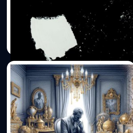
เพนกวิน 2 ล้านตัว
ภาพถ่ายดาวเทียมภาพใหม่ที่น่าทึ่งได้เปิดเผยว่า A23a ซึ่งเป็น
ภูเขาน้ำแข็งที่ใหญ่ที่สุดในโลกในปัจจุบัน กำลังเริ่มแตกออก
เป็นชิ้นส่วนเล็ก ๆ นับพันชิ้น หลังจากที่มันติดอยู่ใกล้กับเกาะที่
เป็นแหล่งที่อยู่อาศัยสำคัญของสัตว์ป่าในแอนตาร์กติกา
อย่างไรก็ตาม อาจต้องใช้เวลาอีกหลายเดือนหรืออาจถึงหลาย
ภูษิต เรืองอุดมกิจ
| 423 days ago
ปี กว่าที่ภูเขาน้ำแข็งมหึมานี้จะละลายหายไปทั้งหมด การเดิน
Read More
ทางอันยาวนานของ A23a "ภูเขาน้ำแข็งมหึมา" A23a มีฉายา
ว่า "เมกะเบิร์ก" (Megaberg) ปัจจุบันมีพื้นที่ผิวประมาณ 3,100
ตารางกิโลเมตร ซึ่งมีขนาดใกล้เคียงกับเกาะลองไอส์แลนด์ของ
19/05/2025
สหรัฐอเมริกา ภูเขาน้ำแข็งลูกนี้แตกตัวออกมาจากหิ้งน้ำแข็ง
ฟิลช์เนอร์-รอนเน (Filchner-Ronne Ice Shelf) ตั้งแต่ปี 1986
การศึกษาพบว่ากลุ่มคนร่ำรวยที่สุด 10% ของ
แต่หลังจากนั้นไม่นาน ส่วนใต้น้ำของมันก็ได้เกยเข้ากับพื้น
โลกเป็นสาเหตุของภาวะโลกร้อน 2 ใน 3
ทะเล ทำให้มันติดอยู่กับที่เป็นเวลานานหลายสิบปี จนกระทั่งใน
เดือนมกราคม 2023 ภูเขาน้ำแข็ง A23a ก็หลุดเป็นอิสระและ
กลุ่มคนร่ำรวยที่สุด 10% ของโลก เป็นต้นตอของปัญหาโลก
เริ่มเคลื่อนที่ออกจากทวีปแอนตาร์กติกาเป็นครั้งแรก ตลอด
ร้อนถึงสองในสามนับตั้งแต่ปี 1990 ตามผลการศึกษาล่าสุดที่
ช่วงเวลาที่ผ่านมา A23a ครองตำแหน่ง "ภูเขาน้ำแข็งที่ใหญ่
เผยแพร่เมื่อวันพุธ งานวิจัยชิ้นนี้ชี้ว่า การใช้ชีวิตและการลงทุน
ที่สุดในโลก" อยู่หลายครั้งสลับกับภูเขาน้ำแข็งลูกอื่น ๆ และ
ของคนกลุ่มนี้ทำให้โลกเผชิญคลื่นความร้อนรุนแรงและภัย
กลับมาครองตำแหน่งนี้อีกครั้งในเดือนมิถุนายน 2023 ในช่วง
แล้งที่ทวีความร้ายแรงขึ้น