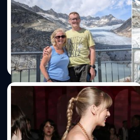
ดาวเทียมส่วนใหญ่โคจรอยู่ และอาจทำให้เกิดการชนกันของ
คู่สามีภรรยา แชร์ภาพถ่าย 2 ภาพที่ห่างกัน 15 ปี
ดาวเทียม ปรากฏการณ์เรือนกระจกอาจทำให้ดาวเทียมชนกัน
เผยให้เห็นธารน้ำแข็งที่กำลังละลายเกือบหมด
อย่างที่เรารู้กันว่าก๊าซเรือนกระจกนั้นถูกปล่อยขึ้นสู่ชั้น
บรรยากาศจนทำให้เกิดปรากฏการณ์เรือนกระจกขึ้น ใน
ทุกสิ่งทุกอย่างบนโลกนี้ย่อมมีการเปลี่ยนแปลงเกิด แต่ใครจะ
ลักษณะคล้ายกับโดมที่ครอบโลกของเราไว้ สร้างผลกระทบใน
คิดว่าเวลาผ่านไปเพียง 15 ปี ธารน้ำแข็งจะละลายไปมากขนาด
แง่ของอุณหภูมิและความหนาแน่นของชั้นบรรยากาศ ซึ่งการ
นี้ กลายเป็นไวรัลในโลกออนไลน์ เมื่อนักท่องเที่ยวคนหนึ่งได้
สะสมของก๊าซเรือนกระจกทำให้ความหนาแน่นของชั้น
โพสต์ภาพถ่ายที่ "น่าตกใจ" ของเขากับภรรยาที่ถ่ายภาพในจุด
บรรยากาศเทอร์โมสเฟียร์ลดลง ชั้นบรรยากาศเทอร์โมสเฟียร์
เดียวกันที่เทือกเขาแอลป์ของสวิตเซอร์แลนด์ โดยมีระยะเวลา
ทีมคอนเทนต์ BT
| 728 days ago
มีระดับความสูง 90–800 กิโลเมตรเหนือโลกของเรา และมี
ห่างกันเกือบ 15 ปีพอดี ซึ่งภาพทั้งสองแสดงให้เห็นถึงผลกระ
Read More
ความหนาแน่นสูง ซึ่งนอกจากที่เราจะใช้ชั้นบรรยากาศนี้ในการ
ทบของภาวะโลกร้อนที่ทำให้ธารน้ำแข็งละลายอย่างรวดเร็ว
สร้างวงโคจรของดาวเทียมแล้ว เมื่อดาวเทียมสิ้นอายุการใช้
งานและตกลงสู่พื้นโลก เศษซากดาวเทียมเก่าจะถูกเผาไหม้
02/04/2024
ผ่านความหนาแน่นของชั้นบรรยากาศ ลดความเสี่ยงการชนกัน
ของวัตถุในวงโคจรเดียวกัน ดังนั้น เมื่อก๊าซเรือนกระจกสะสม
Billie Eilish โจมตีศิลปินปั๊มแผ่นเสียงหลาย
มากขึ้นเรื่อย ๆ จึงทำให้ความหนาแน่นของชั้นบรรยากาศในชั้น
เวอร์ชันทำลายสิ่งแวดล้อม เจ้าตัวโต้ไม่ได้
เทอร์โมสเฟียร์ลดลง และเพิ่มความเสี่ยงที่ดาวเทียมที่ปลด
เจาะจงใคร (รวมทั้ง Taylor Swift ด้วย)
ระวางจะคงเหลือเศษซากอยู่ในวงโคจร จนอาจเกิดการชนกัน
บิลลี ไอลิช (Billie Eilish) โจมตีศิลปินผลิตแผ่นเสียงต่าง
ของดาวเทียม ส่งผลให้เกิดความเสียหาย และผลกระทบต่อ
เวอร์ชัน หวังโกยกำไรแต่ทำลายสิ่งแวดล้อม เจ้าตัวโต้ไม่ได้เจา
การใช้ชีวิตของผู้คนบนโลกได้ ภัยคุกคามจากการสะสมของ