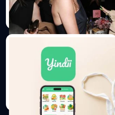
จงใครเป็นพิเศษ (รวมทั้ง Taylor Swift ด้วย)
เศษซากในอวกาศ ปัจจุบันมีดาวเทียมมากกว่า 10,000 ดวงที่
โคจรรอบโลกในวงโคจรระดับต่ำ ซึ่งเกี่ยวข้องกับการให้บริการ
ประภาส อยู่เย็น
| 857 days ago
อินเทอร์เน็ต การนำทาง และการสื่อสาร อย่างไรก็ตาม แม้
ท้องฟ้าที่เรามองเห็นว่าช่างแสนกว้างใหญ่นั้นอาจกำลังถูกถม
Read More
ด้วยการเพิ่มดาวเทียมเข้าไปในวงโคจรอีกมหาศาล จากธุรกิจ
ที่เติบโตขึ้น โดยเฉพาะกลุ่มดาวเทียมอินเทอร์เน็ตจำนวน
09/10/2023
มหาศาลที่เรียกกันว่า…
Yindii ยินดี แอปพลิเคชันสั่ง ‘อาหารเหลือ’
คุณภาพดีที่ช่วยลดก๊าซเรือนกระจกและเป็น
มิตรต่อโลกมากกว่า
ในแต่ละปีมีอาหารเหลือทิ้งทั่วโลกถึง 1,300 ล้านตัน ซึ่งขยะ
อาหารเป็นหนึ่งในขยะที่ปล่อยก๊าซเรือนกระจกสู่ชั้นบรรยากาศ
เพราะเวลาอาหารเหลือทิ้งมีจำนวนมากหรือถูกจัดการอย่างไม่
เหมาะสมจะทำให้เกิดก๊าซมีเทนจากการเน่าเสีย และเร่งให้เกิด
ปัญหาทางด้านสิ่งแวดล้อม Yindii - ยินดี แอปพลิเคชันฟู้ด
ภูษิต เรืองอุดมกิจ
| 1033 days ago
เดลิเวอรี ‘อาหารเหลือ’ ฝีมือคนไทยที่จะช่วยให้คุณมั่นใจได้ว่า
Read More
ทุกออเดอร์ที่สั่งเป็นมิตรต่อโลกใบนี้ และลดปริมาณของขยะ
อาหารจากอาหารเหลือทิ้ง แอปพลิเคชัน Yindii อาหารเหลือที่