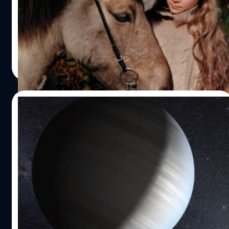
เกรตา ธันเบิร์ก (Greta Thunberg) นักเคลื่อนไหวด้านสิ่ง
แวดล้อมชาวสวีเดน วัย 18 ปี ได้รับเลือกให้ขึ้นปกปฐมฤกษ์ของ
นิตยสาร Vogue สแกนดิเนเวีย ซึ่งเป็นเอดิชันล่าสุดที่เพิ่งปล่อย
ฉบับแรก ประจำเดือนสิงหาคม 2021 ออกมาเมื่อวานนี้ โดยธัน
เบิร์กสวมเทรนช์โค้ตที่ขนาดใหญ่เกินตัว (oversized) นั่งอยู่กับ
ทีมคอนเทนต์ BT
| 1824 days ago
ม้าในป่า ธันเบิร์กโพสต์ภาพปกนี้ลงในโซเชียลมีเดียของเธอ
Read More
พร้อมกับข้อความว่า “อุตสาหกรรมแฟชั่นเป็นตัวการสำคัญที่
ทำให้เกิดภาวะโลกร้อนและภาวะฉุกเฉินทางนิเวศวิทยา ยังไม่
พูดถึงผลกระทบที่ทำให้คนงานและชุมชนจำนวนมากทั่วโลก
18/07/2021
ต้องถูกเอารัดเอาเปรียบในการผลิตฟาสต์แฟชั่น (แฟชั่นที่ถูก
ผลิตขึ้นอย่างรวดเร็ว จำหน่ายในราคาถูก) เพื่อให้คนช้อปอ
‘กิจการอวกาศ’ กับงานหลากมิติและความเป็น
ย่างสนุกสนาน แล้วก็ถูกโยนทิ้ง” ธันเบิร์กเขียนไว้ในทวิตเตอร์
ไปได้ในไทย
“หลายแบรนด์เริ่มทำให้อุตสาหกรรมแฟชั่น เหมือนจะหันมา
แสดงรับผิดชอบ ด้วยการทุ่มเงินมหาศาลทำแคมเปญที่สร้าง
การประกาศ คลอด ‘พรบ.กิจการอวกาศ’ ในช่วงสัปดาห์ที่ผ่าน
ภาพลักษณ์ให้แบรนด์ อย่างเช่น “ความยั่งยืน” “จริยธรรม” “สี
มา หลายคนสงสัยว่า การออก พรบ.นี้ในห้วงเวลาเช่นนี้เหมาะ
เขียว” (Green) “ความเป็นกลางต่อสภาพภูมิอากาศ” หรือ
สมแล้วหรือไม่ และงานด้านอวกาศนั้นจะมีประโยชน์อะไร และ
“ความถูกต้อง” แต่บอกตามตรงว่า: มันไม่ได้เกิดอะไรขึ้นเลย
ส่งผลกับชีวิตเราอย่างไร สำหรับคำตอบของคำถามแรกนั้น เรา
มันคือ ‘การฟอกเขียว’ (Greenwash) ล้วน ๆ” ธันเบิร์กให้
คงไม่อาจตอบได้ แต่เพื่อให้เห็นปลายทางของคำตอบที่สอง
วัฒนา ขจัดสารพัดภัย
| 1846 days ago
สัมภาษณ์ในนิตยสาร Vogue ว่าเธอไม่ได้ซื้อเสื้อผ้าใหม่มานาน
และสามมากขึ้น เราจึงรวบรวมข้อมูลเกี่ยวกับงานด้านอวกาศ