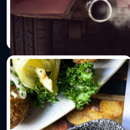
คุณค่าทางด้านจิตใจที่สูงกว่า โดยข้อมูลทางวิทยาศาสตร์พบ
ประเทศสมาชิกในสหภาพยุโรป (อียู) ได้อนุมัติกฎหมายสำคัญ
ว่าการเลือกทางเลือกที่เป็นมิตรต่อโลกส่งผลดีต่อสุขภาพ
ซึ่งจะทำให้อียูสามารถยุติการจำหน่ายรถยนต์ที่ปล่อยก๊าซ
จิตใจ ช่วยให้คุณตระหนักถึงคุณค่าในตนเอง อารมณ์ดี และ
คาร์บอนไดออกไซด์ได้ในปี 2035
รู้สึกมั่นใจในตัวเองมากขึ้น ความต่างระหว่างแอปพลิเคชัน
Yindii…
วาณิชชา สายเสมา
| 1221 days ago
Read More
12/12/2022
ร้านอาหารในอังกฤษประกาศแสดงปริมาณ
ก๊าซเรือนกระจกในเมนูอาหาร
The Canteen ร้านอาหารมังสวิรัติเป็นแห่งแรกในประเทศ
อังกฤษ ที่เพิ่มปริมาณ Carbon Footprint หรือจำนวนก๊าซเรือน
กระจกในเมนูอาหารของร้าน
วาณิชชา สายเสมา
| 1334 days ago