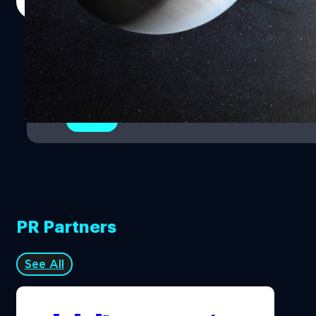
Read More
หลายปีแล้ว “ครั้งสุดท้ายที่ฉันซื้ออะไรใหม่คือเมื่อ 3 ปีก่อน
มาให้อ่านและทำความเข้าใจกัน
และมันก็เป็นของมือสอง ฉันใช้วิธีขอยืมจากคนรู้จัก” ธันเบิร์ก
เล่า…
1
2
PR Partners
See All