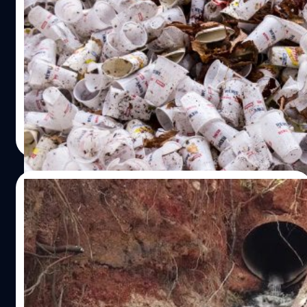
เป้าลดขยะพลาสติกและมลพิษ
วันที่ 20 มิถุนายน 2565 รัฐบาลแคนาดาประกาศห้ามการผลิต
และนำเข้าพลาสติกประเภทใช้แล้วทิ้งภายในสิ้นปีนี้ เพื่อต่อสู้
กับปัญหาขยะพลาสติกและโลกร้อน
ศิวกร ปล้องใหม
| 1507 days ago
Read More
26/11/2021
นักปีนเขาฮาวายพบ ‘ลำธารเบียร์’ ไหลกลาง
หุบเขา แถมยังตรวจพบแอลกอฮอล์อีกต่าง
หาก!
เมื่อวันที่ 11 พฤศจิกายนที่ผ่านมา เว็บไซต์ 'Hawaii News
Now' สำนักข่าวท้องถิ่นของรัฐฮาวาย สหรัฐอเมริกา ได้รายงาน
ว่า มีชายนักปีนเขาคนหนึ่งได้เดินขึ้นภูเขาบนเกาะแห่งหนึ่งของ