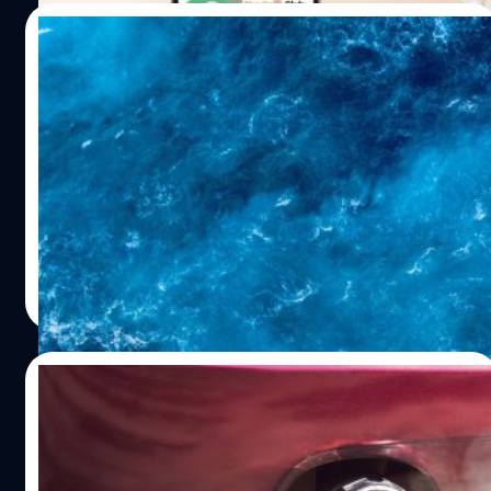
มีมูลค่ามากกว่าอาหารปกติ แม้จะใช้คำว่าอาหารเหลือ แต่
27/07/2023
ไม่ใช่เศษอาหารจากจานคนอื่นแน่นอน แอปพลิเคชันยินดีได้
รวบรวมพาร์ตเนอร์ร้านอาหารที่ได้มาตรฐาน ทั้งรายใหญ่ราย
กระแสน้ำ Gulf Stream เตรียมล่มสลายอิงจาก
ย่อยเพื่อจำหน่ายอาหารเหลือในสต็อกที่ยังมีรสชาติและ
งานวิจัยภายในปี 2025
คุณภาพดีส่งต่อให้แก่ผู้ใช้ในราคาที่ถูกลง 50–70 เปอร์เซ็นต์
และยังเป็นการช่วยลดปัญหาขยะอาหารอีกด้วย โดย
Gulf Stream กระแสน้ำอุ่นในมหาสมุทรเตรียมล่มสลายภายใน
พาร์ตเนอร์ที่คุณต้องรู้จัก เช่น S&P, The Coffee Club,
ปี 2025 ส่งผลต่อสภาพอากาศ และสิ่งมีชีวิตทั่วโลก หาก
Bonjour, Brix ร้านอาหารจากโรงแรมชื่อดัง อย่าง Grand
มนุษย์ยังปล่อยให้โลกร้อนมากกว่าเดิม
Hyatt, Centara Grand และ Dusit Hotel & Resorts นอกจาก
นี้ ยังมีพาร์ตเนอร์รายย่อยอีกหลายเจ้าให้คุณได้เลือกซื้อ
วรัญญู คงชัย
| 1107 days ago
อาหารเหลือเหล่านี้มีคุณค่าและคุณภาพไม่ต่างจากอาหารที่
Read More
จำหน่ายหน้าร้าน แอปพลิเคชันยินดีเป็นเพียงแพลตฟอร์มที่
ช่วยจำหน่ายอาหารเหลือเหล่านี้ไม่ให้เหลือทิ้งจากการ
จำหน่ายผ่านทางหน้าร้านในแต่ละวันด้วยมาตรฐานนโยบาย
04/04/2023
ของร้านอาหารยุคใหม่ที่เน้นการปรุงสดใหม่ทุกวัน โดย
นอกจากคุณค่าของอาหารที่ไม่ต่างกันแล้ว การเลือกซื้ออาหาร
สหภาพยุโรปอนุมัติกฎหมายยุติการจำหน่าย
เหลือจะช่วยให้คุณได้เป็นส่วนหนึ่งของการช่วยชะลอปัญหา
รถยนต์ที่ปล่อยก๊าซ CO2 ในปี 2035
ทางด้านสิ่งแวดล้อมจากขยะอาหารด้วย อาหารเหล่านี้จึงมี