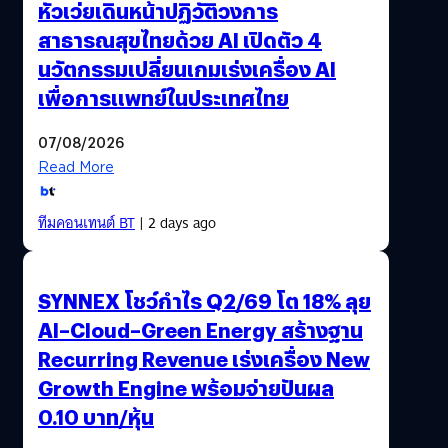
หัวเว่ยเดินหน้าปฏิวัติวงการ
สาธารณสุขไทยด้วย AI เปิดตัว 4
นวัตกรรมเปลี่ยนเกมเร่งเครื่อง AI
เพื่อการแพทย์ในประเทศไทย
07/08/2026
Read More
ทีมคอนเทนต์ BT
| 2 days ago
SYNNEX โชว์กำไร Q2/69 โต 18% ลุย
AI–Cloud–Green Energy สร้างฐาน
Recurring Revenue เร่งเครื่อง New
Growth Engine พร้อมจ่ายปันผล
0.10 บาท/หุ้น