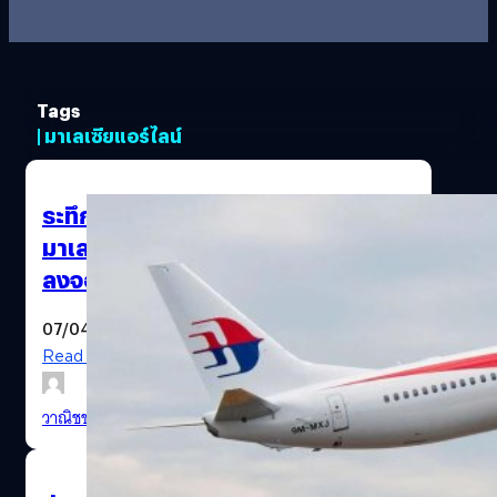
Tags
| มาเลเซียแอร์ไลน์
ระทึกอีก! โบอิ้ง 737-800 ของ
มาเลเซียดิ่งฮวบ ก่อนนักบินนำเครื่อง
ลงจอดปลอดภัย
07/04/2022
Read More
วาณิชชา สายเสมา
| 1584 days ago