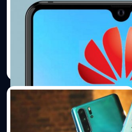
หลุดข้อมูล Huawei Y5 2019 : จอ 5.71 นิ้ว,
กล้อง 13 ล้านพิกเซล
ได้มีภาพหลุดของ Huawei Y5 2019 หลุดออกมาเมื่อสัปดาห์ที่
ผ่านมา โดยระบุว่าใช้ชิปเซ็ต Helio A22, แรม 2 GB, จอความ
ละเอียด 1520 x 720 พิกเซล และมีส่วนเว้าด้านบนหน้าจอ
ล่าสุดได้มีข้อมูลสเปคและภาพล่าสุดหลุดออกมา โดยระบุว่า
หน้าจอมีขนาด 5.71 นิ้ว นอกจากนี้ยังมีข้อมูลว่า Huawei Y5
ปรีดี ฤกษ์วลีกุล
| 2675 days ago
2019 จะมีกล้องหลังความละเอียด 13 ล้านพิกเซล พร้อมด้วย
Read More
ฟีเจอร์ Face Unlock แทนการสแกนนิ้วมือเพื่อปลดล็อคตัว
เครื่อง และด้นหลังที่ได้รับการดีไซน์ให้เป็นหนังเทียม ดูหรูหรา
ไปอีกระดับหนึ่ง ในขณะนี้ยังมีการเปิดเผยกำหนดการเปิดตัว
12/04/2019
Huawei Y5 2019 อย่างเป็นทางการ ซึ่งทางเราจะอัพเดต
ข้อมูลให้ทราบต่อไป ข้อมูลอ้างอิง : gsmarena, Tiger Mobiles
Huawei P30 และ P30 Pro ขายหมดเกลี้ยงใน
10 วินาที ที่ประเทศจีน
Huawei ได้เปิดให้พรีออร์เดอร์ P30 และ P30 Pro ที่ประเทศ