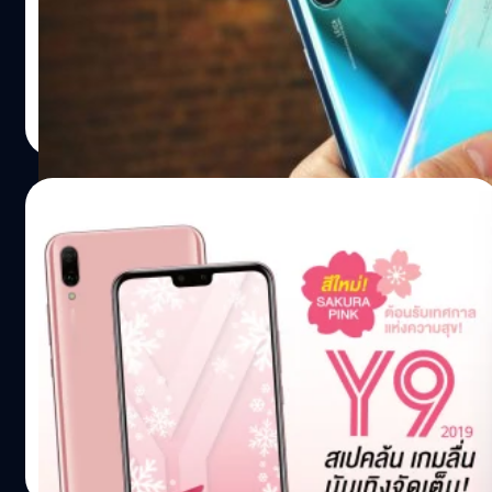
จีนแล้ววันนี้ (12 เมษายน 2019) และเปิดจำหน่ายแบบ Flash
Sale หมดเกลี้ยงใน 10 วินาที ทาง Huawei กล่าวว่า สามารถ
ทำรายได้ 200 ล้านหยวน (ประมาณ 950 ล้านบาท) จาก
แคมเปญนี้ ซึ่งคิดเป็นสมาร์ตโฟนจำนวน 30,000 - 50,000
ปรีดี ฤกษ์วลีกุล
| 2675 days ago
เครื่อง Huawei P30 ที่จำหน่ายในประเทศจีน มีราคาเริ่มต้นที่
Read More
3,988 หยวน (ประมาณ 18,900 บาท) โดยเป็นรุ่นแรม 8 GB
และความจุ 64 GB ส่วนรุ่นความจุ 128 GB นั้น มีราคา 4,288
หยวน (ประมาณ 20,300…
17/12/2018
ต้อนรับปีใหม่! Huawei เปิดตัวสีชมพูชวนมอง
Sakura Pink ในรุ่น Y9 และสี Twilight สวย
สะกดตาบน Mate 20 Pro!
หัวเว่ย (Huawei) แนะนำสมาร์ตโฟน 2 รุ่นสุดฮิตสำหรับมอบ
เป็นของขวัญให้คนพิเศษรับเทศกาลปีใหม่ ได้แก่ HUAWEI Y9
2019 สี Sakura Pink พร้อมวางขายแล้วที่ร้านตัวแทนจำหน่าย
ทั่วประเทศตั้งแต่วันนี้ และ HUAWEI Mate 20 Pro สี
Twilight ที่เปิดให้ทุกท่านได้เป็นเจ้าของที่ HUAWEI
วรายุทธ เชิดศรีชูเกียรติ
| 2791 days ago
Experience Store ชั้น 2 สยามพารากอนในวันที่ 21 ธันวาคม
Read More
และวางจำหน่ายที่ร้านตัวแทนจำหน่ายทั่วประเทศตั้งแต่วันที่