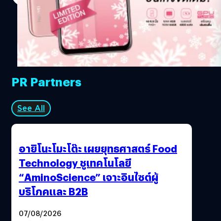
22 ธันวาคมเป็นต้นไป HUAWEI Y9 2019 เป็นสมาร์ตโฟนน้อง
เล็กสเปคแรง จอใหญ่ แบตอึดพร้อมมี 4 กล้อง เหมาะกับสาย
เอ็นเตอร์เทนตัวจริงที่ซ้ำยังมาพร้อมชิปเซ็ต AI Kirin 710, AI
Game Suite และ GPU Turbo เพื่อการเล่นเกมแบบกราฟิกสูง
ให้ลื่นไหลไม่มีสะดุด มีพื้นที่ให้ทั้งกดและดูฉากในเกมได้อย่าง
เต็มตาบนหน้าจอถึง 6.5 นิ้ว คมชัดระดับ FHD+…
PR Partners
See All
อายิโนะโมะโต๊ะ เผยยุทธศาสตร์ Food
Technology ชูเทคโนโลยี
“AminoScience” เจาะอินไซต์ผู้
บริโภคและ B2B
07/08/2026