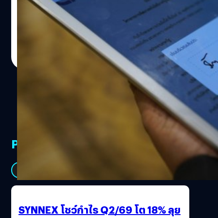
วันนี้หน่วยงานรัฐฯ ก็ประกาศข่าวดีอีกเรื่องในด้านการผลักดัน
ประเทศสู่ยุคดิจิทัล ด้วยการจับมือสตาร์ทอัพสัญชาติไทย
บริษัท ครีเดน เอเชีย จำกัด (Creden) ผู้สร้างระบบใช้เอกสาร
และลายมือชื่ออิเล็กทรอนิกส์ (Electronic Document
Totsapon Kritsadangphorn
| 2754 days ago
&Signature) เพื่อผลักดันและส่งเสริมทุกภาคส่วน ช่วยเพิ่ม
Read More
ความสามารถในการแข่งขันกับต่างชาติ สอดรับกับนโยบาย
ไทยแลนด์ 4.0 เศรษฐกิจดิจิทัลของประเทศ โดยมีกรม
พัฒนาที่ดิน สำนักงานส่งเสริมเศรษฐกิจดิจิทัล และคณะ
แพทยศาสตร์วชิรพยาบาล ร่วมลงนามข้อตกลงในครั้งนี้ สิ่งที่
Creden ทำคือ ให้คุณเข้ามาทำการลงทะเบียนข้อมูลส่วนบุคคล
+ หน้าของผู้ยืนยันตัวตน เพื่อสร้างเอกสารสำหรับลายเซ็น
อิเล็กทรอนิกส์ได้ภายใน 1 นาที และสามารถนำไปใช้กับ
PR Partners
เอกสารราชการต่าง ๆ ได้อย่างแน่นอน โดยจุดสำคัญของ
ระบบนี้คือการมีส่วนช่วยในด้านลดการใช้กระดาษลงอย่างมาก
และยังสามารถเพิ่มความรวดเร็วในการดำเนินการ โดยนำเอา
See All
เอกสารที่เข้าสู่ระบบแล้ว เมื่อส่งเอกสารให้กับผู้มีอำนาจได้
ตลอดทุกที่ ทุกเวลา สามารถเซ็นต์เอกสารผ่านมือถือหรือ
อุปกรณ์เคลื่อนที่ได้ทันที และข้อมูลเหล่านี้จะถูกเก็บอยู่บน
SYNNEX โชว์กำไร Q2/69 โต 18% ลุย
Blockchain จึงมั่นใจได้ว่าไม่ถูกแก้ไขเปลี่ยนแปลงอย่าง