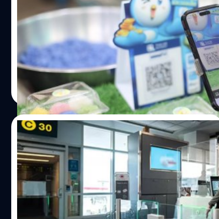
สแกนใบหน้ายืนยันตัวตน เริ่ม มิ.ย. นี้
ธนาคารกรุงไทย เตรียมนำเทคโนโลยีสแกนใบหน้ามาใช้เพื่อ
ยืนยันตัวตน เมื่อลูกค้าทำธุรกรรมโอนเงิน หรือปรับเพิ่มวงเงิน
ผ่านแอปพลิเคชัน Krungthai NEXT และเป๋าตัง
วาณิชชา สายเสมา
| 1199 days ago
Read More
26/02/2023
Air Canada ทดลองใช้การยืนยันตัวตน แบบ
ดิจิทัล ผ่านการจดจำใบหน้า
แอร์แคนาดา (Air Canada) เปิดตัวโครงการนำร่องที่ช่วยให้นัก
เดินทางสามารถใช้เทคโนโลยีจดจำใบหน้าเพื่อยืนยันตัวตนได้
ระบบดังกล่าวออกแบบมาเพื่อช่วยให้การทำงาน ในสนามบิน
เป็นไปอย่างราบรื่น แถมยังช่วยทุ่นแรงพนักงาน และมีความ