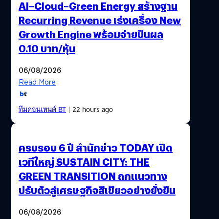
AI–Cloud–Green Energy สร้างฐาน
แน่นอน และระบบทุกอย่างได้รับมาตรฐานจาก ETDA จึงแน่ใจ
Recurring Revenue เร่งเครื่อง New
ได้ว่าเอกสารทั้งหมดที่ดำเนินการผ่าน Creden จะสามารถนำ
ไปใช้กับภาครัฐฯ ที่รองรับได้ทั้งหมด พร้อมประทับรับรองเวลา
Growth Engine พร้อมจ่ายปันผล
อิเล็กทรอนิกส์ เพื่อสร้างความเชื่อมั่นและรับรองการมีอยู่ของ
0.10 บาท/หุ้น
เอกสาร ณ เวลานั้น ๆ อีกด้วย…
06/08/2026
Read More
ทีมคอนเทนต์ BT
| 22 hours ago
ครบรอบ 6 ปี สำนักข่าว TODAY เปิด
เวทีใหญ่ SUSTAIN CITY: THE
GREEN TRANSITION ถกแนวทาง
ปรับตัวสู่เศรษฐกิจสีเขียวอย่างยั่งยืน
06/08/2026