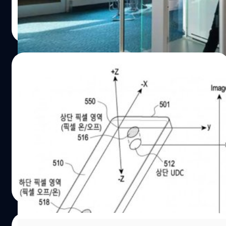
ปลอดภัยต่อข้อมูลส่วนบุคคลมากขึ้น การระบุตัวตนแบบดิจิทัล
พนิตา สืบสมุทร
| 1258 days ago
ของ Air Canada เริ่มให้บริการกับลูกค้าที่ออกเดินทางจาก
Read More
สนามบินนานาชาติแวนคูเวอร์ (YVR) ไปยังวินนิเพก และ
เตรียมจะขยาย การระบุตัวตนแบบดิจิทัลไปยังสนามบินและ
ห้องรับรอง Maple Leaf Lounges ในอนาคต ลูกค้าที่มีสิทธิ์ใช้
25/09/2022
บริการ Air Canada Café ในโตรอนโต และลูกค้าในบางเที่ยว
บินจากแวนคูเวอร์ไปยังวินนิเพกจะได้รับคำเชิญให้ใช้ทดลอง
Samsung จดสิทธิบัตรระบบกล้องคู่ใต้หน้าจอ
ใช้ การระบุตัวตนแบบดิจิทัล และคำแนะนำเกี่ยวกับวิธีสร้าง
สำหรับการสแกนใบหน้า!
ลายนิ้วมือดิจิทัลที่ปลอดภัยก่อนเดินทางมาถึงสนามบิน ส่วนผู้
ที่ไม่ต้องการใช้บัตรประจำตัวดิจิทัล ยังสามารถขึ้นเครื่องบิน
เมื่อสัปดาห์ที่ผ่านมาได้มีการเผยแพร่สิทธิบัตรจาก Samsung
แบบปกติได้ โดยแสดงบอร์ดดิงพาส และบัตรประจำตัวที่มีรูป
ซึ่งได้มีการจดทะเบียนตั้งแต่เดือนมีนาคมปี 2021 มีเนื้อหา
ถ่ายซึ่งออกโดยรัฐบาล การระบุตัวตนแบบดิจิทัลเป็นฟีเจอร์
เกี่ยวกับระบบการจดจำใบหน้าโดยใช้กล้องคู่ที่อยู่ใต้หน้าจอ
การลงทะเบียนครั้งเดียวในแอป Air Canada ซึ่งข้อมูลไบโอ
เมตริกเหล่านี้จะได้รับการเข้ารหัสและจัดเก็บไว้ในโทรศัพท์มือ
ภควัต ขจิตวิชยานุกูล
| 1411 days ago
ถือของผู้เดินทาง และจะต้องกดอนุญาตให้ใช้ข้อมูลในวันเดิน
Read More
ทาง โดยข้อมูลดังกล่าวจะถูกเก็บรักษาไว้สูงสุด 36 ชั่วโมง
เท่านั้น Craig Landry รองประธานบริหารและประธานเจ้า
หน้าที่ฝ่ายปฏิบัติการของ Air Canada กล่าวว่า "ลูกค้าของเรา
22/03/2022