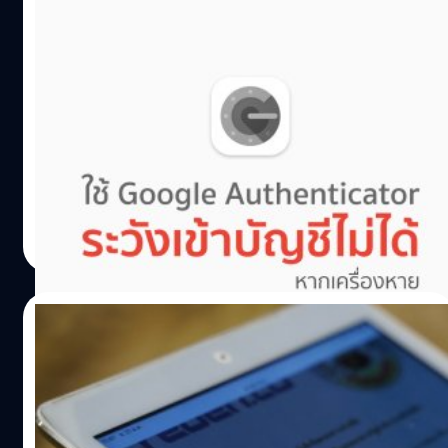
จำนวนมากใช้ข้อมูลประจำตัวดิจิทัลเพื่อทำให้กิจกรรมประจำ
วันของพวกเขาง่ายขึ้น เช่น การปลดล็อกโทรศัพท์มือถือ การ
เตือนภัย!! ใครใช้ Google Authenticator กำ
เข้าไปในที่ทำงาน การยืนยันตัวตนระหว่างการทำธุรกรรม
เครื่องเอาไว้แน่น ๆ เครื่องหาย ลำบากแน่
ทางการเงิน และอื่นๆ" "เรารู้สึกตื่นเต้นมากที่ได้เป็นผู้นำใน
แคนาดาและทดสอบการระบุตัวตนแบบดิจิทัลโดยใช้
ถ้าพูดถึงเรื่องการยืนยันตัวตนแบบ 2 ขั้นตอน เชื่อว่าหลาย ๆ
เทคโนโลยีการจดจำใบหน้าเพื่อตรวจสอบการระบุตัวตนของ
คนคงนึกถึงรหัสสั้น ๆ 6 หลัก ที่นำไปยืนยันตัวตน ที่ทุกวันนี้
ลูกค้าอย่างรวดเร็ว ปลอดภัย และแม่นยำ…
บริการหลาย ๆ บริการ ทั้ง Google, Facebook, Instagram,
Twitter และบริการอื่น ๆ อีกมากมาย ต่างแนะนำหรือบังคับให้
ผู้ใช้งานทำการตั้งค่าการยืนยันตัวตน 2 ขั้นตอน ในขั้นตอนการ
ศุภกานต์ เหล่ารัตนกุล
| 1598 days ago
เข้าสู่ระบบ เพื่อเป็นการป้องกันการเข้าสู่บัญชีจากผู้ไม่หวังดี
Read More
21/01/2019
ภาครัฐฯ จับมือ Creden ทำระบบยืนยันเอกสาร
ออนไลน์ที่ปลอมแปลงไม่ได้ 100%
หลังจากที่ทางภาครัฐฯ ได้ประกาศ #เลิกสำเนา แล้วไม่นาน