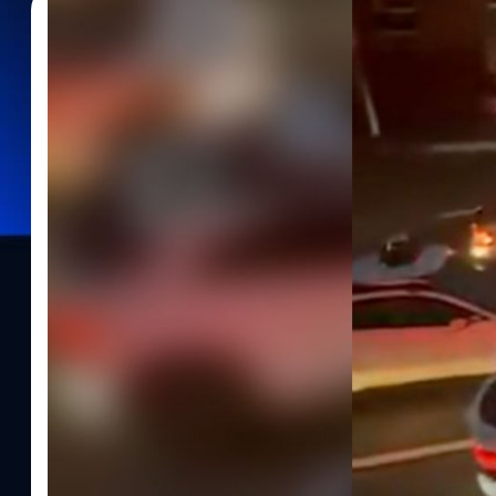
22/12/2025
รัตนาภรณ์ ศรีนวลจันทร์
| 229 days ago
Read More
อัมพาตทั้งเมือง ! รถไร้คนขับ Waymo จอดนิ่งกลาง
ซานฟรานซิสโก
ไวรัลทั้งโซเชียล ! เมื่อเกิดเหตุไฟฟ้าดับครั้งใหญ่ในเมืองซานฟรานซิส
ขับของ Waymo จำนวนมากจอดค้างอยู่กลางสี่แยกทั่วเมือง เนื่องจาก
สัญญาณไฟจราจรดับลง จนทำให้การจราจรติดขัดอย่างหนัก สาเหตุ -
ไฟฟ้าดับเกิดจากเพลิงไหม้ที่สถานีจ่ายไฟย่อยของบริษัท Pacific Gas
Street และ Mission Street เมื่อช่วงเช้าวันเสาร์ที่ 20 ธันวาคม 2025
ราย (คิดเป็นเกือบ 30% ของทั้งเมือง) ครอบคลุมหลายพื้นที่สำคัญ เ
ย่านใจกลางเมือง ซึ่งเหตุการณ์ในครั้งนี้ ได้กระทบต่อ Waymo รถแท็ก
สนิท กลางทางแยกพร้อมเปิดไฟฉุกเฉินทิ้งไว้ เนื่องจากระบบการขับ
สนองต่อสัญญาณไฟและป้ายจราจร ดังนั้นเมื่อสัญญาณไฟจราจรดับลง
สถานการณ์เพื่อขับเคลื่อนต่อไปได้อย่างปลอดภัย และการที่รถ Waymo
ปัญหาจราจรติดขัดอย่างหนัก…