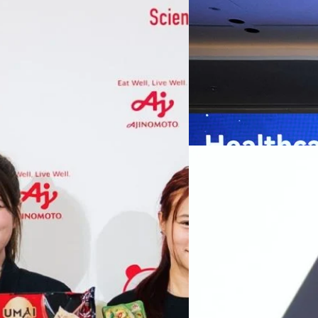
เกมเร่งเครื่อง AI เพื
กรุงเทพฯ, 7 สิงหาคม 2569 — 
Thailand Digital & AI Summi
ชูเทคโนโลยี
พันธมิตรด้านเทคโนโลยีจากไท
ปัญญาประดิษฐ์ (AI) พร้อมประ
ประเทศอย่างเป็นทางการ นายปี
y “AminoScience” ร่วมเปิดเผย
ทีมคอนเทนต์ BT
| 1 days ago
เว่ย เทคโนโลยี่ จำกัด ได้กล่าว
คโนโลยีทางอาหาร และข้อมูลพฤติกรรม
สาธารณสุขไทย และบทบาทของเท
Read More
ประชาชนได้อย่างทั่วถึงมากขึ้น 
ย ซึ่งมีมูลค่ามากกว่า 1.5 ล้านล้าน
มาเปลี่ยนแปลงอุตสาหกรรมสา
06/08/2026
) กลุ่มธุรกิจเทคโนโลยีและองค์
ข้อมูลสุขภาพแบบครบวงจร ตั้งแ
ทางการแพทย์ และผู้บริหารโรง
 & Well-beingAminoScience (การใช้
SYNNEX โชว์กำไร Q2
หลายแห่งในจีน เราเชื่อมั่นว่าค
Recurring Revenue เ
บาท/หุ้น
บริษัท ซินเน็ค (ประเทศไทย) 
ไตรมาส 2 และงวด 6 เดือนแรกข
เติบโตของรายได้อย่างมีนัยสำค
ไม่ได้รับสิทธิปันผล (XD) วันท
ธิดา มงคลสุธี ประธานเจ้าหน้าที
ทีมคอนเทนต์ BT
| 2 days ago
แรกบริษัทเดินหน้าขับเคลื่อน 
สินค้าไอที สู่การเป็น Digital 
Read More