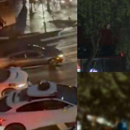
11/04/2022
เกิดอะไรขึ้นเมื่อรถแท
ด้เดินไปส่องดูที่หน้าต่างแล้วเ
ก็ขับออกไปแล้วจอดห่างจากจุดเ
รถแท็กซี่ไร้คนขับอีกครั้งคาดว่
แยก หลังไฟดับครั้งใหญ่ใน
ศิลา วงศ์เจริญ
| 1580 days a
โก สหรัฐอเมริกา ส่งผลให้รถยนต์ไร้คน
Read More
ระบบไม่สามารถทำงานต่อได้เมื่อ
 ผลกระทบจากไฟฟ้าดับ สาเหตุของ
02/03/2022
 & Electric (PG&E) บริเวณถนน 8th
 ส่งผลกระทบต่อผู้ใช้งานกว่า 130,000
Waymo และ Cruise ได้
ช่น Richmond, Golden Gate Park และ
ซานฟรานซิสโก
ซี่ไร้คนขับที่ถูกพบเห็นในสภาพจอด
ขี่ของ Waymo ถูกออกแบบมาให้ตอบ
คณะกรรมการสาธารณูปโภคของร
 รถจึงไม่สามารถประเมิน
และโครงสร้างพื้นฐานที่ปลอดภ
 จอดนิ่งอยู่กลางแยก ทำให้เกิด
พัฒนาเทคโนโลยีการขับขี่ด้วยต
เองในเครือของ GM สามารถเปิดใ