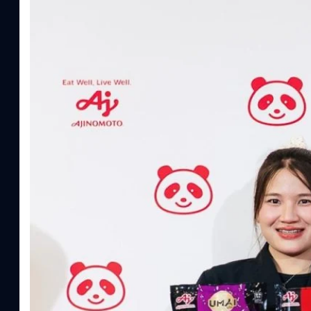
Read More
อายิโนะโมะโต๊ะ เผยยุทธศาสตร์ Food Technology 
“AminoScience” เจาะอินไซต์ผู้บริโภคและ B2B
บริษัท อายิโนะโมะโต๊ะ (ประเทศไทย) จำกัด จัดงาน The Heartbeat b
แนวคิดการดำเนินธุรกิจและการพัฒนาผลิตภัณฑ์ที่ขับเคลื่อนด้วยเท
ผู้บริโภค ท่ามกลางการเติบโตของตลาด Health & Wellness ในประเทศไท
บาท หรือคิดเป็นสัดส่วนราว 8% ของผลิตภัณฑ์มวลรวมในประเทศ (GDP
ความรู้หลักรูปแบบผลิตภัณฑ์ / โซลูชันกลุ่มเป้าหมายหลักNutrition
ประโยชน์จากกรดอะมิโน)aminoVITAL, AminoNITE,