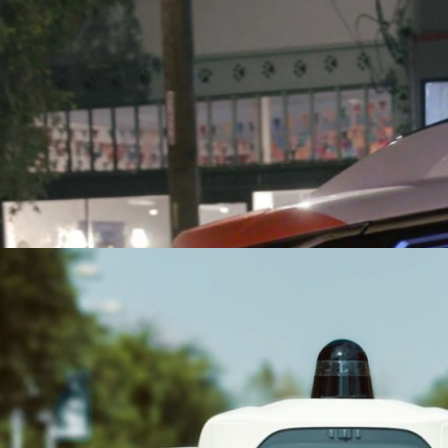
็กซี่ไร้คนขับของ Cruise ถูกตำรวจเรียกให้จอด
ปิดประตูรถ แต่ก็ไม่สำเร็จจึงเดินกลับไปที่รถลาดตระเวน ต่อมารถแท็กซี่ไร้คนขับ
ดิมไม่ไกลนักและรถตำรวจได้ขับไปจอดต่อท้าย ซึ่งตำรวจได้ลงไปวนเวียนที่
าน่าจะหาวิธีช่วยให้รถเปิดไฟโดยได้โทรศัพท์รายงานคนที่เกี่ยวข้อง
go
อนุญาตให้บริการแท็กซี่ไร้คนขับเชิงพาณิชย์ใน
ัฐแคลิฟอร์เนีย (CPUC) หน่วยงานกำกับดูแลการให้บริการสาธารณูปโภค
ัย สะอาด และราคาไม่แพงในรัฐแคลิฟอร์เนีย ได้อนุญาตให้ Waymo บริษัท
นเองในเครือของ Alphabet (Google) และ Cruise บริษัทรถยนต์ขับขี่ด้วยตัว
ห้บริการรถแท็กซี่ไร้คนขับ (Robotaxi) เชิงพาณิชย์ได้ตราบใดที่มีคนขับดูแล