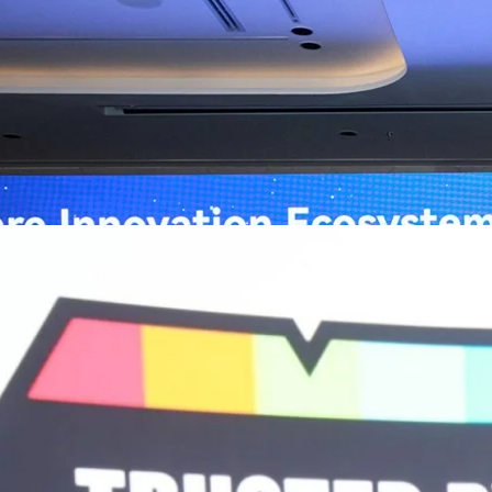
่อการแพทย์ในประเทศไทย
หัวเว่ย จัดงาน “Huawei AI+ Healthcare Summit” ภายใต้งาน Huawei
t 2026 รวมผู้นำด้านนโยบายสาธารณสุข ผู้บริหารโรงพยาบาลชั้นนำ และ
ยและจีน ร่วมขับเคลื่อนอนาคตของระบบสาธารณสุขไทยด้วยนวัตกรรมและ
กาศความร่วมมือครั้งสำคัญเพื่อยกระดับ Healthcare Ecosystem ของ
เตอร์ จาง ประธานกลุ่มธุรกิจการศึกษาและสาธารณสุขต่างประเทศ บริษัท หัว
ถึงความมุ่งมั่นของหัวเว่ยในการสนับสนุนการเปลี่ยนผ่านสู่ยุคดิจิทัลของระบบ
คโนโลยี AI ในการยกระดับคุณภาพการให้บริการทางการแพทย์ให้เข้าถึง
ภายใต้แนวคิด “AI for Health, Health for All” “วันนี้ปัญญาประดิษฐ์กำลังเข้า
ธารณสุขอย่างรวดเร็ว หัวเว่ยมีประสบการณ์ตรงจากการพัฒนาแพลตฟอร์ม
ต่โครงสร้างพื้นฐานด้านคอมพิวติงไปจนถึงโซลูชัน AI สำหรับผู้ป่วย บุคลากร
พยาบาล ซึ่งได้พิสูจน์ผลสำเร็จแล้วในโรงพยาบาลชั้นนำอย่างโรงพยาบาล
/69 โต 18% ลุย AI–Cloud–Green Energy สร้างฐาน
วามร่วมมือระหว่างหัวเว่ยกับพันธมิตรไทยในวันนี้จะช่วยผลักดันวิสัยทัศน์…
ร่งเครื่อง New Growth Engine พร้อมจ่ายปันผล 0.10
จำกัด (มหาชน) หรือ SYNNEX โชว์ผลการดำเนินงานแข็งแกร่ง กำไรสุทธิ
องปี 2569 เติบโต 17.8% และ 17.7% จากช่วงเดียวกันของปีก่อน สูงกว่าการ
ัญ พร้อมประกาศจ่ายเงินปันผลระหว่างกาล 0.10 บาทต่อหุ้น โดยกำหนดวันที่
ี่ 19 สิงหาคม 2569 และกำหนดจ่ายเงินปันผลวันที่ 2 กันยายน 2569 นางสาวสุ
่บริหาร บริษัท ซินเน็ค (ประเทศไทย) จำกัด (มหาชน) เปิดเผยว่า ในช่วงครึ่งปี
Business Transformation อย่างต่อเนื่อง ผ่านการยกระดับจากผู้จัดจำหน่าย
Infrastructure Platform เพื่อรองรับการเติบโตของเศรษฐกิจ AI โดยมุ่งเพิ่ม