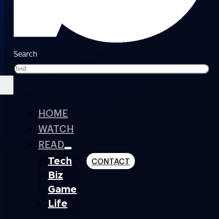
Search
HOME
WATCH
READ
Tech
CONTACT
Biz
Game
Life