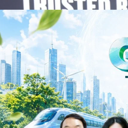
 ควบคู่กับการขยายเครือข่ายพันธมิตรเทคโนโลยีระดับโลก…
าว TODAY เปิดเวทีใหญ่ SUSTAIN CITY: THE GREEN
รับตัวสู่เศรษฐกิจสีเขียวอย่างยั่งยืน
ำนักข่าว TODAY จัดงาน SUSTAIN CITY: THE GREEN TRANSITION เวทีแลก
ี่ยนผ่านสู่เศรษฐกิจและสังคมสีเขียว พร้อมนำเสนอแนวทางที่สามารถนำไป
ภาครัฐ ภาคธุรกิจ และผู้เชี่ยวชาญในหลากหลายสาขา ผ่านประเด็นสำคัญว่า
เพื่อเดินหน้าสู่ความยั่งยืนและบรรลุเป้าหมาย Net Zero อย่างเป็นรูปธรรม
จ การเงิน และพลังงาน Green Transitioning: Shifting Systemพลิกโครงสร้าง
ys ago
ะเชื่อมโยงนโยบายกับเทคโนโลยี เพื่อขับเคลื่อนประเทศไทยสู่เศรษฐกิจสีเขียว
วงศ์สวัสดิ์รองนายกรัฐมนตรีและรัฐมนตรีว่าการกระทรวงการอุดมศึกษา
ม Green Transitioning: Decarbonize Unlockร่วมสำรวจแนวทางที่ภาคธุรกิจ
ื่อลดการปล่อยคาร์บอน และเดินหน้าสู่เป้าหมาย Net Zero พบกับ คุณปัณ
ธานกรรมการบริหาร ฝ่ายวิศวกรรมโครงสร้างบริษัท…
Life
SOCIAL MEDIA