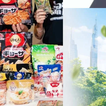
สัดส่วนธุรกิจที่มีมูลค่าเพิ่ม
06/08/2026
ครบรอบ 6 ปี สำนักข่
TRANSITION ถกแนวทางป
เนื่องในโอกาสครบรอบ 6 ปี ส
เปลี่ยนมุมมองเกี่ยวกับการเปล
ประยุกต์ใช้ได้จริง จากผู้แทน
ประเทศไทยควรปรับตัวอย่างไร ? 
ทั้งในมิติของภาครัฐ ภาคธุรกิ
รัตนาภรณ์ ศรีนวลจันทร์
| 2 da
เศรษฐกิจ ปรับห่วงโซ่คุณค่า แล
โดย ศาสตราจารย์ ดร. ยศชนัน 
Read More
วิทยาศาสตร์ วิจัยและนวัตกรร
สามารถนำ Green Tech มาใช้เพ
วรรธน์ นิลกิจศรานนท์ รองประ
Tech
Biz
Game