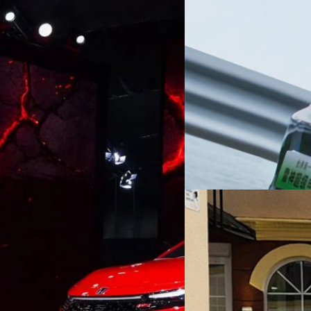
04/11/2024
รู้จัก Leishen EM-i เ
ประหยัดเหนือ BYD
เทคโนโลยีไฮบริดเหมือนจะเป็นห
สวิตช์จากรถ EV ไปเป็นรถไฮบริด
พิเศษ เปิดราคาเริ่มต้น
ความนิยมมากขึ้น ไปจนถึงไฮบริ
สำคัญคือการแข่งขันเรื่องความป
ด้วย ก่อนหน้านี้ BYD เคยสร้าง
าคาจำหน่ายอย่างเป็นทางการของ
Noparat Monchaitanapat
| 64
เคลื่อนไฮบริดใหม่เวอร์ชัน 5.0 
กสตรีต ด้วยดีไซน์ใหม่ที่อัปความสปอร์ต
km แต่เหมือนสถิตินี้จะเก่าไปเ
Read More
า Connecting Light แบบ LED รวมทั้ง
ไฮบริดใหม่ที่ประหยัดยิ่งกว่าชื
พรอบทิศทาง (Multi-View Camera
ได้ไกลสุด 2,390 km เลยทีเดีย
dvanced Touch รองรับ Apple CarPlay
01/10/2024
กมองหลังแบบตัดแสงแบบอัตโนมัติ
Toyota Prius สร้างสถ
ัว ให้ลูกค้าเป็นเจ้าของซิตี้
มรัฐฯ ที่อเมริกา
แม้ว่ากระแสรถ EV ยังคงร้อนแร
เป็นเช่นนั้นไม่ใช่เรื่องของควา
ได้ดีอีกด้วย ดังที่เห็นได้จาก 