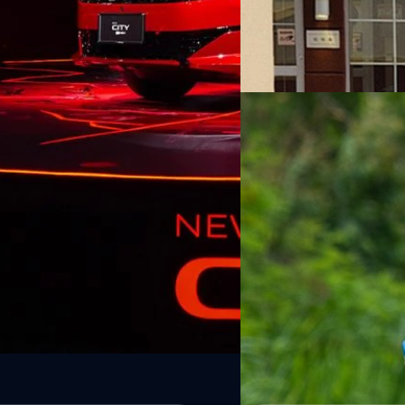
ประหยัดน้ำมันที่สุดในโลก รถยนต
รถข้ามประเทศอเมริกาจากศาลา
Noparat Monchaitanapat
| 67
เป็นระยะทางรวมกว่า 3,211.7 ไ
ทะเล บางแห่งมีอุณหภูมิสูงถึง 
Read More
ต่อแกลลอน หรือคิดเป็น 39.6 
บริดรุ่นแรกของโลก (เปิดตัวใ
21/08/2024
ทั่วโลก…
MG3 Hybrid+ เปิดราคา
คอมแพกต์กำลังสูงสุดใ
เราเคยพูดถึงเทคโนโลยี Hybrid
ยังไม่กล้าข้ามไปถึงเทคโนโลยี
จำหน่ายรถในจีนเริ่มเบนเข็มไป
ลุยตลาดไฮบริดเต็มที่ MG ก็เ
800 กม. MG3 Hybrid+ ทำตลาดไทย 
Noparat Monchaitanapat
| 71
ออปชันที่เพิ่มมา ได้แก่ MG3 Hy
เล็กน้อย (MG 3 เดิมขนาด 4,05
Read More