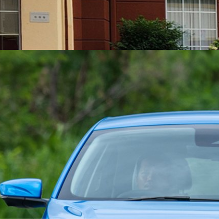
์ไฮบริด Toyota Prius LE คันนี้ขับขี่โดยเวยน์ การ์เดส (Wayne Gerdes) ที่ขับ
กลางเมืองลอสแอนเจลิสชายฝั่งตะวันตกไปจนถึงเมืองนิวยอร์กฝั่งตะวันออก
5 days ago
มล์ (ประมาณ 5,100 กม.) ผ่านเทือกเขาสูงระดับ 7,000 ฟุตเหนือระดับน้ำ
40 องศาเซลเซียส โดยเขาสามารถทำสถิติอัตราสิ้นเปลืองน้ำมันที่ 93.158 ไมล์
กม./ลิตร Toyota Prius เปิดตัวอย่างเป็นทางการในปี 1997 ในฐานะรถยนต์ไฮ
นอเมริกาปี 2000) เป็นเวลากว่า 2 ทศวรรษแล้วที่ Prius เผยโฉมต่อสาธารณชน
เริ่มต้น 559,900 บาท ชูขับไกล 800 กม. รถไฮบริด
นรุ่น
+ ใน MG3 ไปแล้ว เห็นได้ชัดว่ามีคนสนใจเยอะ และเป็นอีกตัวเลือกของคนที่
ไฟฟ้า 100% ก็มักจะหันไปหารถไฮบริดแบบนี้แหละ พิสูจน์ได้จากตัวเลขยอด
ทางรถไฮบริด แทนที่รถ EV อย่างชัดเจน หลังจาก BYD Sealion 6 DM-i เปิดตัว
ปิดตัว MG3 Hybrid+ ลุยตลาดรถคอมแพกต์ไฮบริด ชูความประหยัดขับได้ไกล
2 รุ่นย่อยได้แก่ รุ่นเริ่มต้น D และรุ่นท็อป X สิ่งที่แตกต่างเป็นเรื่อง
6 days ago
brid+ มีขนาดตัวรถ 4,113 x 1,797 x 1,502 มิลลิเมตร ซึ่งถือว่าใหญ่กว่ารุ่นเดิม
5 x 1,729 x…