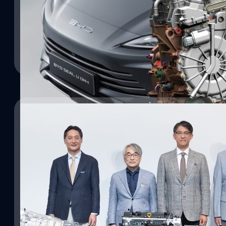
ภายหลังการเปิดตัวเทคโนโลยีใหม่อย่าง DM-i ที่มาช่วยให้การขับขี่ประหย
เทคโนโลยีนี้ผ่านรุ่น BYD Sealion 6 DM-i เอสยูวีปลั๊กอินไฮบริด ใน
ขยายความถึงเทคโยโลยี DM-i จาก BYD กันสักหน่อยว่ามันประหยัดได้
Noparat Monchaitanapat
| 753 days ago
Read More
28/05/2024
Toyota ร่วมกับ Subaru และ Mazda เปิดตัวเครื่องย
กระแสรถ EV
แม้ว่าค่ายรถญี่ปุ่นจะดูขยับตัวช้าในเรื่อง EV แต่สำหรับเครื่องยนต์ไฮบ
Motor เพิ่งจะเปิดตัวต้นแบบของเครื่องยนต์ไฮบริดเจเนอเรชันใหม่ และรถ
เป้าหมายในการลดการปล่อยมลพิษมากขึ้น และเป็นทางเลือกแก่ผู้ใช้มากก
เดียว
Noparat Monchaitanapat
| 801 days ago
Read More