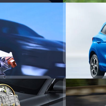
่มีเครื่องยนต์ปั่นไฟ ขับ
ic Vehicle) หรือจะเรียกว่า REEV
สองขุมพลัง ระหว่างมอเตอร์ไฟฟ้าที่
ีหลายแบรนด์เริ่มหันไปพัฒนาเทคโนโลยี
ุด ChangAn Automobile ได้นำต้นแบบ
 อาจจะตามมาในอนาคตด้วย
้าเป็นหลัก พร้อมใช้เครื่องยนต์
EV ซึ่ง ChangAn ใช้ชื่อเทคโนโลยีของ
ูง การจุดระเบิดพลังงานสูง รวมถึง
16/07/2024
 Golden Shield พร้อมด้วยระบบการ
MG งัดเครื่องยนต์ไ
อดเวลา เทคโนโลยี REEV จาก
บเคลื่อนด้วยไฟฟ้าล้วน ๆ โดยอาศัย
17/06/2024
แม้ว่า บริษัท เอสเอไอซี มอเต
จำหน่ายรถยนต์เอ็มจีในประเ
ความประหยัด ได้สมรรถนะ
MG3 รถไฮบริดเจนใหม่
ขายเป็นรุ่นแรกในไทยอย่างเป
บาท
NEW MG3 HYBRID+ ที่พัฒนา
ประหยัดยิ่งขึ้น ALL NEW MG