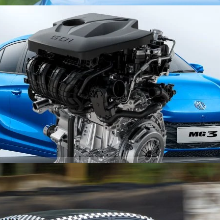
ฮบริด HYBRID+ ขับไกล 800 กม. นำร่องรุ่น MG3
อร์ – ซีพี จำกัด และบริษัท เอ็มจี เซลส์ (ประเทศไทย) จำกัด ผู้ผลิตและผู้
ทศไทย จะเป็นผู้บุกเบิกยนตรกรรมไฟฟ้าในไทยด้วยการนำเข้า MG ZS EV มา
 วิ่งทดสอบในไทยที่เชียงใหม่ คาดราคาไม่เกิน 6 แสน
็นทางการ ล่าสุด MG เตรียมเปิดตัวเทคโนโลยีไฮบริดใหม่ ประเดิมในรุ่น ALL
โดย SAIC MOTOR CORPORATION บริษัทแม่จากประเทศจีน ที่ชูเรื่องความ
3 HYBRID+ เปิดตัวในประเทศอังกฤษ ยุโรป เม็กซิโก ก่อนที่จะข้ามมาที่