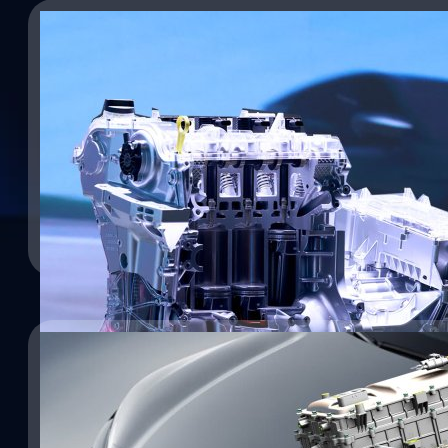
13/08/2024
ชมเทคโนโลยี REEV จาก ChangAn ขับเหมือนรถ EV แต
ไกลกว่าเดิม
หลายคนอาจเคยได้ยินชื่อของเทคโนโลยี EREV (Extended Range Electr
(Range Extended Electric Vehicle) กันไปบ้างแล้ว ซึ่งเป็นเทคโนโลยี
ใช้ขับเคลื่อนและเครื่องยนต์ที่เข้ามาช่วยปั่นไฟเข้าแบตเตอรี่ และก็ม
ชนิดนี้มากขึ้น ด้วยเหตุผลที่คนเริ่มนิยมรถไฮบริดมากขึ้นนั่นเอง ล่าส
ของเทคโนโลยี REEV มาอวดให้คนไทยชมกันชัด ๆ ไม่แน่ว่ารถ REEV
Noparat Monchaitanapat
| 724 days ago
เทคโนโลยี REEV จาก ChangAn ทำงานโดยการขับเคลื่อนด้วยมอเตอร์ไฟฟ
เข้ามาช่วยปั่นไฟเข้าสู่แบตเตอรี่ เพื่อเพิ่มระยะทางขับขี่ให้ไกลกว่ารถ 
Read More
ตัวเองว่า Super Range 2.0 โดยมีการอัปเกรดการฉีดเชื้อเพลิงแรงดันส
การหล่อเย็นและหล่อลื่นแบบแปรผัน นอกจากนี้ยังมาพร้อมแบตเตอรี่
วิเคราะห์ข้อมูลด้วย AI เพื่อตรวจสอบความปลอดภัยของแบตเตอรี่ตล
ChangAn มีการทำงานในหลายโหมด เริ่มจาก Electric Mode หรือการขั
15/07/2024
พลังงานจากแบตเตอรี่โดยตรง…
BYD คิดค้น DM-i Super Hybrid ขุมพลังไฮบริด ชู
เต็มกำลัง