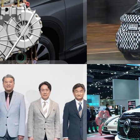
ัดยิ่งขึ้น ซึ่งในไทยเองได้นำเสนอ
หลายคนน่าจะเห็นรถลายพรางที
Noparat Monchaitanapat
| 
ออสเตรเลีย นิวซีแลนด์ อินเ
งาน Motor Show 2024 ไปแล้ว เราขอ
ไฮบริดรุ่นใหม่อย่าง MG3 ซึ่
กลุ่ม B-Segment ที่มาพร้อ
Read More
อย่างไร
ใหม่ โดยบริษัท เอสเอไอซี มอเ
1.5 ลิตร…
จำหน่ายรถยนต์เอ็มจีในประเท
ประเทศ MG3 ปี 2024 นี้มีขนา
Noparat Monchaitanapat
| 
4,055 x 1,729 x 1,516 มม.) 
ช่วงทดสอบการขับขี่และการใ
Read More
ประเทศไทย…
25/03/2024
นต์ไฮบริดใหม่ หวังสู้
GWM ส่ง POER SAHA
Show 2024
ริดคงไม่ใช่ เพราะล่าสุดทาง Toyota
เราเคยไปเยือนถิ่นของ GWM ณ 
ยนต์ที่รองรับเชื้อเพลิงชีวภาพ เพื่อ
ตลาดในไทยอยู่ แต่ยังมีแบรนด
ว่ามุ่งเป้าไปที่รถ EV เพียงอย่าง
GWM ได้เปิดตัว POER SAHA
พลังงานใหม่มาให้ชมแบบครบ
POER SAHAR HEV กระบะไฮบริ
Noparat Monchaitanapat
| 
2 รูปแบบ ควบคุมง่ายเพียงปลา
นวดไฟฟ้าและหน้าจอขนาด 12.
Read More