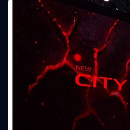
29/06/2026
รัตนาภรณ์ ศรีนวลจันทร์
| 39 days ago
Read More
Honda City ใหม่ คัมแบ็กครั้งใหญ่ มาพร้อมข้อเสนอ
569,000 บาท ถึง 30 ก.ย. นี้เท่านั้น
บริษัท ฮอนด้า ออโตโมบิล (ประเทศไทย) จำกัด เปิดตัวและประกาศร
Honda City ใหม่ การคัมแบ็กครั้งใหญ่ของไลน์อัปซิตี้คาร์ พร้อมสั่นทุ
อีกขั้น ทั้งกระจังหน้าดีไซน์ใหม่ ไฟหน้าแบบ LED ในทุกรุ่น และไฟหน้
ไฟท้าย LED แบบใส พร้อมเพิ่มฟีเจอร์ใหม่ ! อาทิ ระบบกล้องมองภา
System : MVCS) ระบบเครื่องเสียงหน้าจอสัมผัสขนาด 10 นิ้ว แบบ A
และ Android AutoTM แบบไร้สาย อุปกรณ์ชาร์จไฟแบบไร้สาย กระจ
เติมเต็มความต้องการและตอบโจทย์ไลฟ์สไตล์คนเมืองรุ่นใหม่ได้อย่างลงต
คาร์ฮอนด้าได้ง่ายยิ่งขึ้น กับราคาพิเศษช่วงเปิดตัว* ถึง 30 ก.ย. 2569…