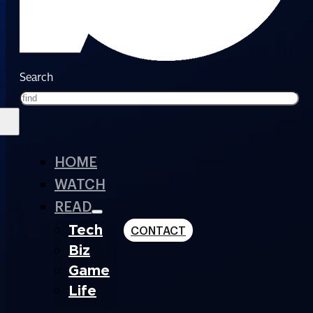
Search
HOME
WATCH
READ
Tech
CONTACT
Biz
Game
Life