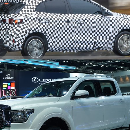
่ขับขี่ทดสอบถนนในไทยที่จังหวัดเชียงใหม่อยู่ รถคันดังกล่าวคาดว่าจะเป็นรถ
752 days ago
ดีย และฟิลิปปินส์ และกำลังจะเปิดตัวในไทยเร็ว ๆ นี้ MG3 HYBRID+ เป็นรถใน
งเป็นรถตระกูล B-Segment (ขนาดเดียวกับ Toyota Yaris และ Honda City) รุ่น
มระบบไฮบริดใหม่หรือ HYBRID+ ให้กำลังจากมอเตอร์ผสานกำลังเครื่องยนต์
ตอร์ - ซีพี จำกัด และบริษัท เอ็มจี เซลส์ (ประเทศไทย) จำกัด ผู้ผลิตและผู้
ศไทย และกำลังอยู่ในช่วงทดสอบขับขี่โดยวิศวกรจาก เอ็มจี ทั้งไทยและต่าง
ดตัวรถ 4,113 x 1,797 x1,502 มม. ถือว่าใหญ่ขึ้นในทุกมิติ (ขนาดตัวรถเดิม
781 days ago
รวมถึงระยะฐานล้อ 2,570 มม. (เพิ่มขึ้น 50 มม.) โดยตัวรถ MG3 กำลังอยู่ใน
ช้งานในชีวิตประจำวันในระยะทางกว่า 10,000 กม. ที่บริเวณภาคเหนือของ
R กระบะไฮบริดรุ่นแรกของไทยสู่ตลาด ในงาน Motor
เมืองเป่าติง ประเทศจีน ที่ไม่ได้มีแค่แบรนด์ Haval, Ora และ TANK ที่ทำ
์ WEI และ POER ที่ค่อนข้างแข็งแรงไม่แพ้กัน Motor Show 2024 ครั้งนี้
R กระบะไฮบริดรุ่นแรกในตลาดไทยอย่างเป็นทางการ พร้อมขนขบวนยานยนต์
ครัน GWM นำเสนอภายใต้ธีม “The Great Movement” พร้อมชูไฮไลต์อย่าง
ดสู่ตลาดรถกระบะของไทย ที่มาพร้อมจุดเด่นฝาท้ายอัจฉริยะที่เปิด-ปิด ได้
865 days ago
ยนิ้วสัมผัส พร้อมดีไซน์ไฟหน้า LED ล้อขนาด 18 นิ้ว เบาะที่นั่งมาพร้อมระบบ
3 นิ้ว ลำโพง Infinity 10 ตำแหน่ง กล้องรอบคัน 360…