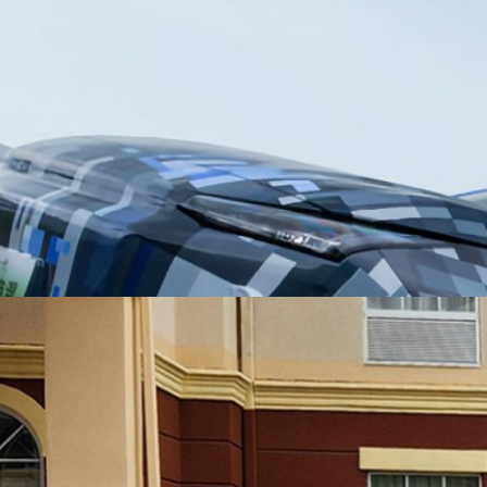
ทคโนโลยีรถปลั๊กอินไฮบริดที่ทำให้ Geely ชนะเรื่องความ
ัวข้อสนทนาใหม่ในเวลานี้ หลังจากที่ความนิยมซื้อรถใหม่ในประเทศจีนเริ่ม
มากขึ้น ไม่ว่าจะเป็น รถไฮบริด HEV เดิม หรือปลั๊กอินไฮบริด PHEV ที่ได้รับ
ดระยะไกลอย่าง REEV ที่หลายค่ายเริ่มผลิตออกมามากขึ้นแล้ว แต่จุดขาย
ระหยัด ใครขับขี่ได้ไกลกว่ากัน ยิ่งมีโอกาสครองใจผู้ใช้งานได้มากขึ้นตามไป
สถิติความประหยัดในรถปลั๊กอินไฮบริดรุ่น Seal 06 DM-i ซึ่งเป็นเทคโนโลยีขับ
1 days ago
ที่สามารถขับขี่ได้ไกลถึง 2,100 km ด้วยอัตราสิ้นเปลืองเพียงแค่ 2.9 L/ 100
สียแล้ว เพราะล่าสุดค่ายรถ Geely Automobile ได้เปิดตัวเทคโนโลยีขับเคลื่อน
่อ Leishen EM-i โดยมีอัตราสิ้นเปลืองเพียง 2.67 L/100 km ทั้งยังสามารถขับขี่
ว เทคโนโลยี Leishen EM-i ของ Geely เปิดตัวตามหลัง Leishen…
ิติโลก รถไฮบริดประหยัดที่สุด 39.6 km/L จากการขับข้า
ง แต่ต้องบอกว่าที่ประเทศจีนทิศทางเริ่มเบนไปทางรถไฮบริดมากขึ้น เหตุที่
มประหยัด แต่ตอบโจทย์การใช้งานมากกว่า ทั้งยังรักษาอัตราสิ้นเปลืองเชื้อเพลิง
Guinness World Record ล่าสุด ที่ยกให้รถไฮบริดรุ่น Toyota Prius เป็นรถ