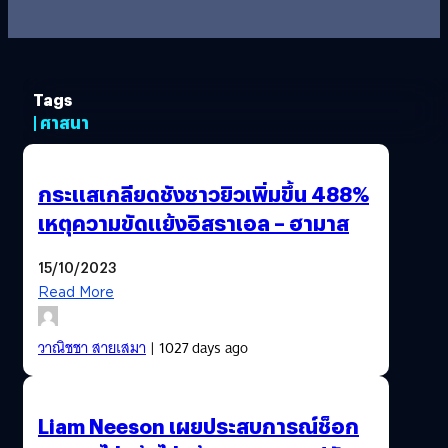
Tags
| ศาสนา
กระเเสเกลียดชังชาวยิวเพิ่มขึ้น 488%
เหตุความขัดแย้งอิสราเอล – ฮามาส
15/10/2023
Read More
วาณิชชา สายเสมา
| 1027 days ago
Liam Neeson เผยประสบการณ์ช็อก