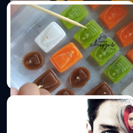
เห็นความศรัทธาและความตั้งใจของเขา จะช่วยให้เขาได้ในสิ่ง
29/04/2021
ที่เขาปรารถนามากที่สุดนั่นก็คือ รถสปอร์ตลัมโบกินี และเมื่อ
หวังของใหญ่ขนาดนี้ เขาเลยตั้งใจว่า จะอดอาหารเป็นเวลา 40
สร้างสรรค์หรือลบหลู่? ‘อาลัวพระเครื่อง’ เมื่อ
วัน 40 คืน โดยที่ก็ไม่ได้มีในบัญญัติหรือหลักการของศาสนา
สำนักพุทธมองศาสนาเป็นเรื่อง ‘ห้ามแตะต้อง’
เสียด้วย สิ่งที่เขาอยากทำล้วนแล้วแต่เป็นความต้องการของ
เขา และความอยากได้ลัมโบฯ เอาไปเซอร์ไพรส์แฟนสาวก็
หลังจากที่เมื่อวานนี้ (28 เมษายน) เกิดกระแสฮือฮาบนโลกโซ
เพียงเท่านั้นเอง และเพื่อให้การอดอาหารเป็นไปอย่างได้ผล
เชียลถึงร้านขนมไทยชื่อ ‘มาดามชุบ’ ในจังหวัดสมุทรสงคราม
เขาจึงทำการปลีกวิเวก ออกไปอยู่อาศัย ณ พื้นที่ภูเขาที่ห่าง
ได้ทำขนม “อาลัวพระเครื่อง” โดยจัดทำขนมอาลัวเป็นรูปพระ
ไกล เพื่อหวังว่าจะหลบเลี่ยงอาหาร ผู้คน หรือสิ่งต่าง ๆ ที่จะยั่ว
เครื่องหลากหลายรูปแบบและสีสัน เมื่อเปิดขายในโลกออนไลน์
ยุเขาให้ตบะแตกได้ง่าย ๆ และประกอบกับว่าเขาเองก็ว่างงาน
ก็ได้รับความสนใจอย่างมากเพราะมองว่าเป็นการแสดงความ
Natthawut Saengchuwong
| 1925 days ago
ไม่มีงานทำอยู่ด้วยพอดี เขาก็เลยมีจังหวะได้พิสูจน์ศรัทธาต่อ
คิดสร้างสรรค์ แต่ขณะเดียวกันก็เริ่มเกิดประเด็นถกเถียงว่า
Read More
พระเจ้าแบบ Full Time แล้วยิ่งพอไม่มีงาน…
“การทำขนมอาลัวเป็นรูปพระเครื่อง ถือเป็นการลบหลู่ศาสนา
หรือไม่?” แน่นอนว่าหน่วยงานที่รีบออกมาแสดงความไม่เห็น
ด้วยกับขนมอาลัวพระเครื่องคือ สำนักงานพระพุทธศาสนา
06/04/2017
แห่งชาติ โดยนายณรงค์ ทรงอารมณ์ ผู้อำนวยการสำนักงานฯ
กล่าวว่า เป็นสิ่งที่ไม่เหมาะสมและไม่สมควรกระทำ โดยได้
MindGamers: ใครไม่แน่จริง ไม่เนิร์ดจริง อย่า
เตรียมทำหนังสือชี้แจงร้านขนมดังกล่าวโดยให้เหตุผลว่าพระ
เสี่ยงครับ
เครื่องเป็นวัตถุมงคล เครื่องสักการะบูชา เช่นเดียวกับนาง