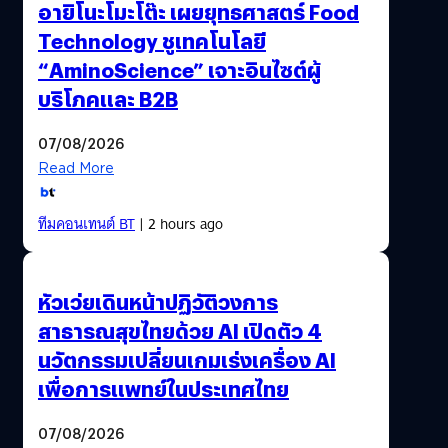
อายิโนะโมะโต๊ะ เผยยุทธศาสตร์ Food
คลื่นสมองเพื่อให้นักวิทยาศาสตร์เก็บค่าการรับรู้ระหว่างดูหนัง
Technology ชูเทคโนโลยี
เรื่องนี้พร้อมกันเป็นครั้งแรกในโลกด้วย คือพยายามดึงความ
“AminoScience” เจาะอินไซต์ผู้
เป็นไซไฟเข้ามาโปรโมทเต็มที่เลยล่ะ…
บริโภคและ B2B
07/08/2026
Read More
ทีมคอนเทนต์ BT
| 2 hours ago
หัวเว่ยเดินหน้าปฏิวัติวงการ
สาธารณสุขไทยด้วย AI เปิดตัว 4
นวัตกรรมเปลี่ยนเกมเร่งเครื่อง AI
เพื่อการแพทย์ในประเทศไทย
07/08/2026