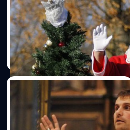
บิชอปอิตาลีออกโรงขอโทษผู้ปกครอง หลัง
กล่าวกับเด็ก ๆ ว่า ‘ซานตาคลอสไม่มีอยู่จริง !’
'อันโตนีโอ สตากีอาโน' (Antonio Staglianò) บิชอปแห่ง
สังฆมณฑลนิกายโรมันคาธอลิกแคว้นซิซิลี (Sicily) ประเทศ
อิตาลี ออกมาขอโทษต่อผู้ปกครองของเด็ก ๆ และประชาชน
หลังจากที่ตนได้กล่าวแสดงความคิดเห็นกับเด็ก ๆ ว่า
ซานตาคลอสที่เด็ก ๆ ทั่วโลกต่างรับรู้ว่าเป็นชายชราใส่ชุดสี
ประภาส อยู่เย็น
| 1696 days ago
แดง ที่มีหน้าที่มอบของขวัญแก่เด็ก ๆ ในวันคริสต์มาสนั้นไม่มี
Read More
อยู่จริง และเป็นเพียงภาพลักษณ์ของบริโภคนิยม
14/09/2021
บิชอปคาทอลิกสเปน ลาออกจากตำแหน่ง
เพราะอยากแต่งงานกับนักเขียนนิยายอีโรติก
แนวซาตาน!
เมื่อวันจันทร์ที่ 6 กันยายนที่ผ่านมา หลังจากที่ 'เซเวียร์ โนเวลล์'
(Xavier Novell) บิชอปสายอนุรักษ์นิยม วัย 52 ปี ผู้มีชื่อเสียง