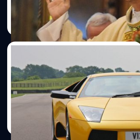
ของนิกายคาทอลิกในประเทศสเปนกำลังจะแต่งงานกับนัก
เขียนสาวหม้ายผู้เป็นนักเขียนเจ้าของหนังสือนิยายอีโรติกแนว
ซาตาน หลังจากที่เขาได้ลาออกจากตำแหน่งบิชอปไปเมื่อ
ประภาส อยู่เย็น
| 1788 days ago
เดือนที่แล้ว
Read More
03/06/2021
ชายหนุ่มอยากได้ลัมโบกินีเซอร์ไพรส์แฟน เลย
ยอมอดอาหารอธิษฐานต่อพระเจ้า 40 วัน!
'มาร์ก มูราดซีรา' (Mark Muradzira) ชายวัย 27 ปี หัวหน้ากลุ่ม
ศูนย์เยาวชนของโบสถ์ 'ไรเซน เซนส์' (Risen Saints) ณ เมือง
บินดูรา ประเทศซิมบับเว ถูกพบในสภาพปางตายเมื่อวันที่ 21
พฤษภาคมที่ผ่านมา หลังจากที่เขาตัดสินใจอดอาหารโดยไม่
กินอะไรเลย ดื่มแต่น้ำอย่างเดียวมาอย่างยาวนานถึง 33 วัน
ประภาส อยู่เย็น
| 1891 days ago
รวด มาร์กเองเป็นคนที่มีความเชื่อมั่นในศาสนาและพระเจ้า
Read More
อย่างแรงกล้า ได้กระทำการเพื่อพิสูจน์ความศรัทธาที่เขามีต่อ
พระเจ้าแบบสุดโต่งด้วยการอดอาหาร เพื่อหวังว่าพระเจ้าที่