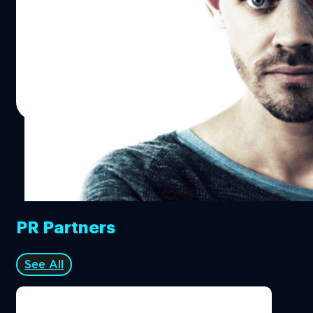
สุชาดา หิรัญภัทรานันท์ วัฒนธรรมจังหวัดสมุทรสงคราม ที่
สรุปก่อนเลย เผื่อใครขี้เกียจอ่านยาว คิดว่าคนเขียนบทต้อง
เห็นว่าการทำขนมอาลัวพระเครื่องเป็นเรื่องไม่เหมาะสม วันนี้
เป็นคนระดับ สตีเฟน ฮอว์คิง ที่กำลังเมากาวอยู่แน่นอน ตอนดู
(29 เมษายน) เรื่องราวร้อนระอุกว่าเดิม เมื่อเจ้าหน้าที่ของ
หนังอยู่คิดเลยว่าแล้วตูจะเล่าเรื่องย่อยังไงเนี่ย ให้เปรียบเทียบ
สำนักงานพุทธศาสตร์จังหวัด ได้เดินทางไปที่ร้านขนมมาดาม
มันคือ หนังที่ยกฉากใน The Matrix ที่ นีโอ สนทนาปรัชญากับ
ชุบ เพื่อทำการตรวจสอบโดยระบุว่ามีผู้ร้องเรียนถึงความไม่
สถาปนิก แล้วบวกความยาวพิเศษชั่วโมงครึ่งเข้าไป คนดูเอง
ธนพล น้อยชูชื่น
| 3410 days ago
เหมาะสมและขอความร่วมมือไม่นำความเชื่อมาหากิน แม้ว่า
ต้องอัจฉริยะพอนะถึงจะว้าวกับหนังได้ ถึงบอกว่าใครไม่แน่
Read More
เพจเฟซบุ๊กของขนมร้านดังกล่าวจะได้ประกาศปิดรับออร์เดอร์
จริงไม่เนิร์ดจริงอย่าเสี่ยงเลย เข้าไปหลับแล้วด่าหนังเปล่า ๆ
ขนมอาลัวพระเครื่องไปแล้วตั้งแต่วานนี้ ขณะที่สำนักงาน
[su_heading size="18"]มารีวิวยาว ๆ กัน[/su_heading]
พระพุทธศาสนาแห่งชาติเห็นว่าไม่เหมาะสม ‘พระมหาไพร
หนังเรื่องนี้ได้ผู้กำกับและเขียนบทที่ไม่มีผลงานดังในบ้านเรามา
วัลย์’ กลับเห็นต่าง พร้อมตั้งคำถามว่า “สำนักงานพุทธกล้าชี้ว่า
ก่อนอย่าง แอนดรูว์ กอธ มากำกับ (จริง ๆ คือไม่เคยเห็นหนัง
ขนมพระเครื่องไม่เหมาะสม แต่สำนักงานพุทธไม่กล้าชี้ว่า ไอ้ไข่
แกดังที่ไหนมาก่อนเลย) ซึ่งเมื่อแอบไปส่องผลงานเก่า ๆ ของ
ที่อยู่ในวัดและคนพากันไปจุดประทัดเซ่นไหว้เช่นนั้น ไม่เหมาะ
เฮียแกต้องบอกว่าเรื่องนี้ฝีมือก้าวกระโดดขึ้นจากหนังเกรดบี
สม” อีกทั้งยังยกตัวอย่างถึงการบูชาราหู บูชาพญานาค การทำ
มากทีเดียว หนังยังมีดาราดังที่พอคุ้นหน้าคุ้นตาบ้างสองคน
พิธีดูดวง เจิมหน้าผาก ลงนะหน้าทอง ครอบครู ซึ่งทำกันอยู่ใน
PR Partners
คือ แซม นีลล์ (Jurassic Park) และ ทอม เพย์น (The Walking
วัดชื่อดังหลายแห่ง แต่สำนักงานพระพุทธศาสนากลับไม่แสดง
Dead) มาแสดงนำ รวมถึงมีอีเว้นท์โปรโมทหนังที่น่าสนใจมาก
ทีท่าอะไร นี่ไม่ใช่ครั้งแรกที่เกิดเรื่องราวในลักษณะนี้ เมื่อสองปี
อย่างการจัดแข่งขันแก้ปริศนาของทีมอัจฉริยะจากทั่วโลกที่ทำ
See All
ก่อนเกิดกรณีภาพเขียนศิลปะพระพุทธรูปอุลตราแมน ซึ่งเป็น
ร่วมกับ Red Bull (อารมณ์รายการอัจฉริยะข้ามคืนบ้านเรา)
ผลงานของนักศึกษาสาขาศิลปศึกษา มหาวิทยาลัยราชภัฏ
นอกจากนั้นในรอบปฐมทัศน์ที่อเมริกาเมื่อปลายเดือนมีนาคมที่
นครราชสีมา…
ผ่านมา ยังมีการทดลองให้ผู้ชมกว่า 1,000 คน ใส่เครื่องวัด