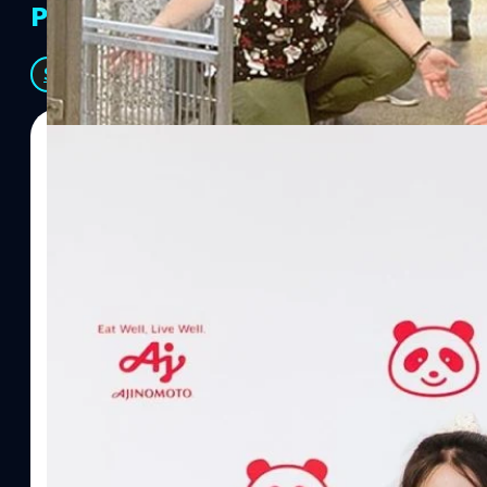
PR Partners
See All
07/08/2026
ทีมคอนเทนต์ BT
| 10 hours ago
Read More
อายิโนะโมะโต๊ะ เผยยุทธศาสตร์ Food Technology 
“AminoScience” เจาะอินไซต์ผู้บริโภคและ B2B
บริษัท อายิโนะโมะโต๊ะ (ประเทศไทย) จำกัด จัดงาน The Heartbeat b
แนวคิดการดำเนินธุรกิจและการพัฒนาผลิตภัณฑ์ที่ขับเคลื่อนด้วยเท
ผู้บริโภค ท่ามกลางการเติบโตของตลาด Health & Wellness ในประเทศไท
บาท หรือคิดเป็นสัดส่วนราว 8% ของผลิตภัณฑ์มวลรวมในประเทศ (GDP
ความรู้หลักรูปแบบผลิตภัณฑ์ / โซลูชันกลุ่มเป้าหมายหลักNutrition