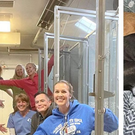
ัว มีคนใจดีรับไปเลี้ยงหมด
าะห์สัตว์ มีคนมาขอรับไปเลี้ยงจนหมด