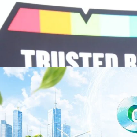
วามร่วมมือระหว่างหัวเว่ยกับพันธมิตรไทยในวันนี้จะช่วยผลักดันวิสัยทัศน์…
ร่งเครื่อง New Growth Engine พร้อมจ่ายปันผล 0.10
จำกัด (มหาชน) หรือ SYNNEX โชว์ผลการดำเนินงานแข็งแกร่ง กำไรสุทธิ
องปี 2569 เติบโต 17.8% และ 17.7% จากช่วงเดียวกันของปีก่อน สูงกว่าการ
ัญ พร้อมประกาศจ่ายเงินปันผลระหว่างกาล 0.10 บาทต่อหุ้น โดยกำหนดวันที่
ี่ 19 สิงหาคม 2569 และกำหนดจ่ายเงินปันผลวันที่ 2 กันยายน 2569 นางสาวสุ
่บริหาร บริษัท ซินเน็ค (ประเทศไทย) จำกัด (มหาชน) เปิดเผยว่า ในช่วงครึ่งปี
Business Transformation อย่างต่อเนื่อง ผ่านการยกระดับจากผู้จัดจำหน่าย
Infrastructure Platform เพื่อรองรับการเติบโตของเศรษฐกิจ AI โดยมุ่งเพิ่ม
 ควบคู่กับการขยายเครือข่ายพันธมิตรเทคโนโลยีระดับโลก…
าว TODAY เปิดเวทีใหญ่ SUSTAIN CITY: THE GREEN
รับตัวสู่เศรษฐกิจสีเขียวอย่างยั่งยืน
ำนักข่าว TODAY จัดงาน SUSTAIN CITY: THE GREEN TRANSITION เวทีแลก
ี่ยนผ่านสู่เศรษฐกิจและสังคมสีเขียว พร้อมนำเสนอแนวทางที่สามารถนำไป
ภาครัฐ ภาคธุรกิจ และผู้เชี่ยวชาญในหลากหลายสาขา ผ่านประเด็นสำคัญว่า
เพื่อเดินหน้าสู่ความยั่งยืนและบรรลุเป้าหมาย Net Zero อย่างเป็นรูปธรรม
จ การเงิน และพลังงาน Green Transitioning: Shifting Systemพลิกโครงสร้าง
ys ago
ะเชื่อมโยงนโยบายกับเทคโนโลยี เพื่อขับเคลื่อนประเทศไทยสู่เศรษฐกิจสีเขียว