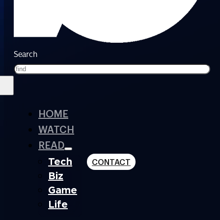
Search
HOME
WATCH
READ
Tech
CONTACT
Biz
Game
Life