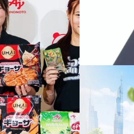
หลายแห่งในจีน เราเชื่อมั่นว่าค
Recurring Revenue เ
บาท/หุ้น
บริษัท ซินเน็ค (ประเทศไทย) 
ไตรมาส 2 และงวด 6 เดือนแรกข
เติบโตของรายได้อย่างมีนัยสำค
ไม่ได้รับสิทธิปันผล (XD) วันท
ธิดา มงคลสุธี ประธานเจ้าหน้าที
ทีมคอนเทนต์ BT
| 1 days ago
แรกบริษัทเดินหน้าขับเคลื่อน 
สินค้าไอที สู่การเป็น Digital 
Read More
สัดส่วนธุรกิจที่มีมูลค่าเพิ่ม
06/08/2026
ครบรอบ 6 ปี สำนักข่
TRANSITION ถกแนวทางป
เนื่องในโอกาสครบรอบ 6 ปี ส
เปลี่ยนมุมมองเกี่ยวกับการเปล
ประยุกต์ใช้ได้จริง จากผู้แทน
ประเทศไทยควรปรับตัวอย่างไร ? 
ทั้งในมิติของภาครัฐ ภาคธุรกิ
รัตนาภรณ์ ศรีนวลจันทร์
| 1 da
เศรษฐกิจ ปรับห่วงโซ่คุณค่า แล