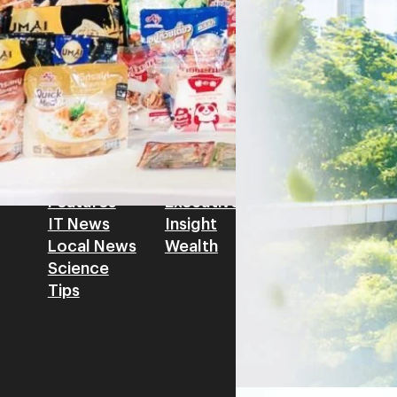
โดย ศาสตราจารย์ ดร. ยศชนัน 
Read More
วิทยาศาสตร์ วิจัยและนวัตกรร
สามารถนำ Green Tech มาใช้เพ
วรรธน์ นิลกิจศรานนท์ รองประ
Tech
Biz
Game
horts
Cars
Corporate
Articles
Features
Executive
Game News
IT News
Insight
Reviews
Local News
Wealth
Science
Tips