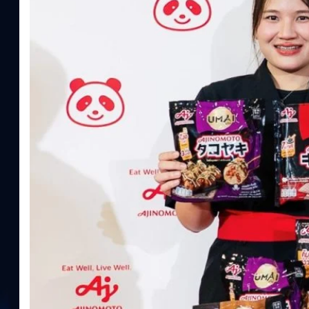
ประโยชน์จากกรดอะมิโน)aminoVITAL, AminoNITE,