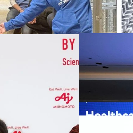
07/08/2026
หัวเว่ยเดินหน้าปฏิวัต
เกมเร่งเครื่อง AI เพื
กรุงเทพฯ, 7 สิงหาคม 2569 — 
Thailand Digital & AI Summi
ชูเทคโนโลยี
พันธมิตรด้านเทคโนโลยีจากไท
ปัญญาประดิษฐ์ (AI) พร้อมประ
ประเทศอย่างเป็นทางการ นายปี
y “AminoScience” ร่วมเปิดเผย
ทีมคอนเทนต์ BT
| 13 hours a
เว่ย เทคโนโลยี่ จำกัด ได้กล่าว
คโนโลยีทางอาหาร และข้อมูลพฤติกรรม
สาธารณสุขไทย และบทบาทของเท
Read More
ประชาชนได้อย่างทั่วถึงมากขึ้น 
ย ซึ่งมีมูลค่ามากกว่า 1.5 ล้านล้าน
มาเปลี่ยนแปลงอุตสาหกรรมสา
06/08/2026
) กลุ่มธุรกิจเทคโนโลยีและองค์
ข้อมูลสุขภาพแบบครบวงจร ตั้งแ
ทางการแพทย์ และผู้บริหารโรง
 & Well-beingAminoScience (การใช้
SYNNEX โชว์กำไร Q2