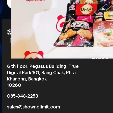
Watch
Playlists
S
& Reels
6 th floor, Pegasus Building, True
Digital Park 101, Bang Chak, Phra
Khanong, Bangkok
10260
085-848-2253
sales@shownolimit.com