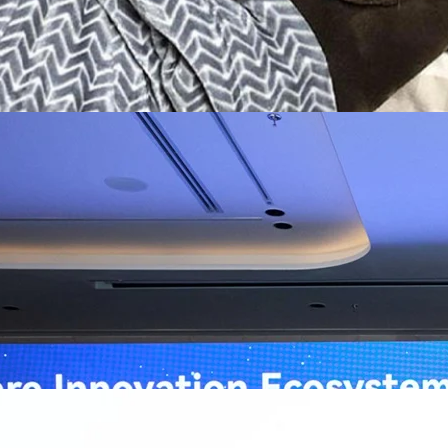
ิวงการสาธารณสุขไทยด้วย AI เปิดตัว 4 นวัตกรรมเปลี่ยน
่อการแพทย์ในประเทศไทย
หัวเว่ย จัดงาน “Huawei AI+ Healthcare Summit” ภายใต้งาน Huawei
t 2026 รวมผู้นำด้านนโยบายสาธารณสุข ผู้บริหารโรงพยาบาลชั้นนำ และ
ยและจีน ร่วมขับเคลื่อนอนาคตของระบบสาธารณสุขไทยด้วยนวัตกรรมและ
กาศความร่วมมือครั้งสำคัญเพื่อยกระดับ Healthcare Ecosystem ของ
เตอร์ จาง ประธานกลุ่มธุรกิจการศึกษาและสาธารณสุขต่างประเทศ บริษัท หัว
go
ถึงความมุ่งมั่นของหัวเว่ยในการสนับสนุนการเปลี่ยนผ่านสู่ยุคดิจิทัลของระบบ
คโนโลยี AI ในการยกระดับคุณภาพการให้บริการทางการแพทย์ให้เข้าถึง
ภายใต้แนวคิด “AI for Health, Health for All” “วันนี้ปัญญาประดิษฐ์กำลังเข้า
ธารณสุขอย่างรวดเร็ว หัวเว่ยมีประสบการณ์ตรงจากการพัฒนาแพลตฟอร์ม
ต่โครงสร้างพื้นฐานด้านคอมพิวติงไปจนถึงโซลูชัน AI สำหรับผู้ป่วย บุคลากร
พยาบาล ซึ่งได้พิสูจน์ผลสำเร็จแล้วในโรงพยาบาลชั้นนำอย่างโรงพยาบาล
/69 โต 18% ลุย AI–Cloud–Green Energy สร้างฐาน