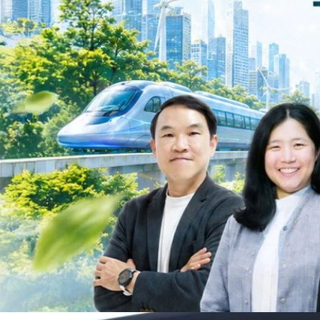
วงศ์สวัสดิ์รองนายกรัฐมนตรีและรัฐมนตรีว่าการกระทรวงการอุดมศึกษา
ม Green Transitioning: Decarbonize Unlockร่วมสำรวจแนวทางที่ภาคธุรกิจ
ื่อลดการปล่อยคาร์บอน และเดินหน้าสู่เป้าหมาย Net Zero พบกับ คุณปัณ
ธานกรรมการบริหาร ฝ่ายวิศวกรรมโครงสร้างบริษัท…
Life
SOCIAL MEDIA
Environment
Health
People
Instagram
Trends
Wellness
Facebook