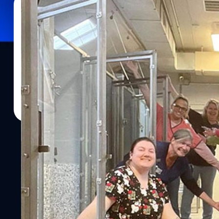
27/12/2023
สุชยา เกษจำรัส
| 954 days ago
Read More
ปาฏิหาริย์วันคริสต์มาส! หมาจรในศูนย์พักพิง 598 ต
จนศูนย์ว่างเปล่าครั้งแรกในรอบ 47 ปี
นับว่าเป็นปาฏิหาริย์ดี ๆ ในวันคริสต์มาส เมื่อหมาทุกตัวในสถานสงเคร
เจ้าหน้าที่ต่างก็ปีติยินดีที่เห็นคอกหมาโล่งว่างหมด