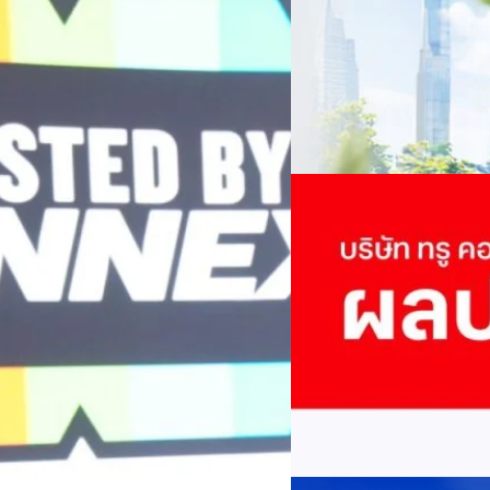
เปลี่ยนมุมมองเกี่ยวกับการเปล
Green Energy สร้างฐาน
ประยุกต์ใช้ได้จริง จากผู้แทน
ine พร้อมจ่ายปันผล 0.10
ประเทศไทยควรปรับตัวอย่างไร ? 
ทั้งในมิติของภาครัฐ ภาคธุรกิ
รดำเนินงานแข็งแกร่ง กำไรสุทธิ
รัตนาภรณ์ ศรีนวลจันทร์
| 19 h
เศรษฐกิจ ปรับห่วงโซ่คุณค่า แล
ากช่วงเดียวกันของปีก่อน สูงกว่าการ
โดย ศาสตราจารย์ ดร. ยศชนัน 
Read More
วิทยาศาสตร์ วิจัยและนวัตกรร
กาล 0.10 บาทต่อหุ้น โดยกำหนดวันที่
สามารถนำ Green Tech มาใช้เพ
04/08/2026
นผลวันที่
วรรธน์ นิลกิจศรานนท์ รองประ
True เผยผลประกอบการ
พันล้าน
บริษัท ทรู คอร์ปอเรชั่น จำก
ภาษี 6.6 พันล้านบาท ทำกำไรต่อ
บาท คิดเป็น 0.15 บาทต่อหุ้น
ของฐานผู้ใช้งาน ตัวชี้วัดทาง
(QoQ)รายได้จากการให้บริการ 
ทีมคอนเทนต์ BT
| 2 days ago
บาท+13.5%+1.1%กำไรสุทธิหลังห
EBITDA3.7 เท่า-0.3 เท่า-0.1 เท
Read More
มีผู้ใช้บริการโทรศัพท์เคลื่อนท
บริการ 5G รวม 19.3 ล้านราย) แล
04/08/2026