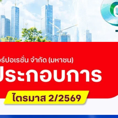
ี่ยนผ่านสู่เศรษฐกิจและสังคมสีเขียว พร้อมนำเสนอแนวทางที่สามารถนำไป
ภาครัฐ ภาคธุรกิจ และผู้เชี่ยวชาญในหลากหลายสาขา ผ่านประเด็นสำคัญว่า
เพื่อเดินหน้าสู่ความยั่งยืนและบรรลุเป้าหมาย Net Zero อย่างเป็นรูปธรรม
จ การเงิน และพลังงาน Green Transitioning: Shifting Systemพลิกโครงสร้าง
ours ago
ะเชื่อมโยงนโยบายกับเทคโนโลยี เพื่อขับเคลื่อนประเทศไทยสู่เศรษฐกิจสีเขียว
วงศ์สวัสดิ์รองนายกรัฐมนตรีและรัฐมนตรีว่าการกระทรวงการอุดมศึกษา
ม Green Transitioning: Decarbonize Unlockร่วมสำรวจแนวทางที่ภาคธุรกิจ
ื่อลดการปล่อยคาร์บอน และเดินหน้าสู่เป้าหมาย Net Zero พบกับ คุณปัณ
ธานกรรมการบริหาร ฝ่ายวิศวกรรมโครงสร้างบริษัท…
 Q2/2569 กำไรสุทธิ 6.6 พันล้านบาท จ่ายปันผล 5.2
ัด (มหาชน) รายงานผลประกอบการประจำไตรมาส 2/2569 มีกำไรสุทธิหลังหัก
เนื่องเป็นไตรมาสที่ 6 พร้อมอนุมัติจ่ายเงินปันผลระหว่างกาลรวม 5.2 พันล้าน
 โดยผลการดำเนินงานหลักได้รับปัจจัยหนุนจากการบริหารต้นทุนและการเติบโต
การเงิน (Q2/2569)มูลค่า / สถิติการเปลี่ยนแปลง (YoY)การเปลี่ยนแปลง
(ไม่รวม IC)4.14 หมื่นล้านบาท+0.8%+0.8%EBITDA2.83 หมื่นล้าน
ักภาษี (NPAT)6.6 พันล้านบาท+3.2 เท่าทรงตัวอัตราส่วนหนี้สินสุทธิต่อ
่า ปัจจัยขับเคลื่อนด้านฐานผู้ใช้และเทคโนโลยี ด้านปริมาณผู้ใช้งาน ไตรมาสนี้
ี่เพิ่มขึ้น 4.79 แสนเลขหมาย รวมเป็น 48.6 ล้านเลขหมาย (ในจำนวนนี้เป็นผู้ใช้
ะผู้ใช้บริการอินเทอร์เน็ตบ้านเพิ่มขึ้น 2.8 หมื่นราย โดยปัจจัยที่ส่งผลต่อการ