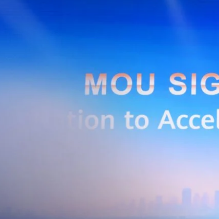
การกระตุ้นเศรษฐกิจภาครัฐ (ไทยช่วยไทย พลัส)…
Huawei Cloud ลงนาม MOU ผสานคลาวด์ระดับโลกและ
ริยะ สยายปีกภาคอุตสาหกรรมและการผลิต พร้อมดัน
ิตยุค AI
AIS Business และ Huawei Cloud ลงนามความร่วมมือ (MOU) เพื่อขับ
ารผลิตอัจฉริยะที่ใช้ข้อมูลและ AI เป็นกลไกสำคัญ โดยผสานความแข็งแกร่ง
าคธุรกิจไทยของ AIS Business เข้ากับเทคโนโลยี Cloud, AI และองค์ความรู้
wei Cloud เพื่อช่วยให้ผู้ประกอบการสามารถนำเทคโนโลยีไปยกระดับ
ธรรม ภายใต้ความร่วมมือดังกล่าว ทั้งสองฝ่ายจะร่วมกันพัฒนาโครงสร้างพื้น
่การเชื่อมต่อข้อมูลจากเครื่องจักรและระบบการผลิตภายในโรงงานผ่าน 5G
เบอร์ และระบบเชื่อมต่อที่ปลอดภัย ไปจนถึงการรวบรวม ประมวลผล และ
ยศักยภาพการประมวลผลของ GPU เพื่อต่อยอดสู่แอปพลิเคชัน AI และโซลูชัน
ริมขีดความสามารถในการแข่งขัน และสร้างความพร้อมรองรับผู้ประกอบการ
ี่ต้องการขยายฐานการผลิตในประเทศไทย นายภูผา เอกะวิภาต หัวหน้าคณะผู้
ท แอดวานซ์ อินโฟร์ เซอร์วิส จำกัด (มหาชน) กล่าวว่า…
Life
SOCIAL MEDIA
Environment
Health