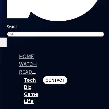
Search
HOME
WATCH
READ
Tech
CONTACT
Biz
Game
Life