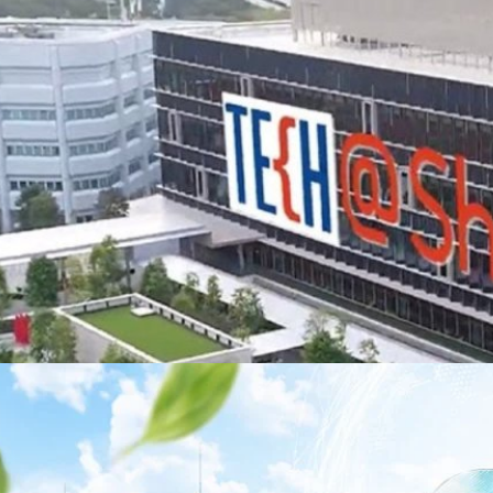
าว TODAY เปิดเวทีใหญ่ SUSTAIN CITY: THE GREEN
รับตัวสู่เศรษฐกิจสีเขียวอย่างยั่งยืน
ำนักข่าว TODAY จัดงาน SUSTAIN CITY: THE GREEN TRANSITION เวทีแลก