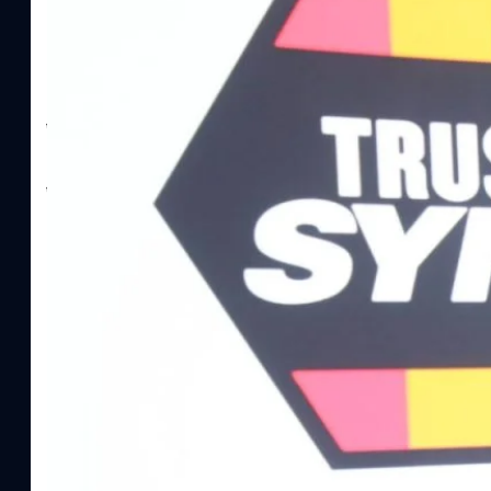
SYNNEX โชว์กำไร Q2/69 โต 18% ลุย AI–Cloud–
Recurring Revenue เร่งเครื่อง New Growth Eng
บาท/หุ้น
บริษัท ซินเน็ค (ประเทศไทย) จำกัด (มหาชน) หรือ SYNNEX โชว์ผลกา
ไตรมาส 2 และงวด 6 เดือนแรกของปี 2569 เติบโต 17.8% และ 17.7% จ
เติบโตของรายได้อย่างมีนัยสำคัญ พร้อมประกาศจ่ายเงินปันผลระหว่าง
ไม่ได้รับสิทธิปันผล (XD) วันที่ 19 สิงหาคม 2569 และกำหนดจ่ายเงินปั