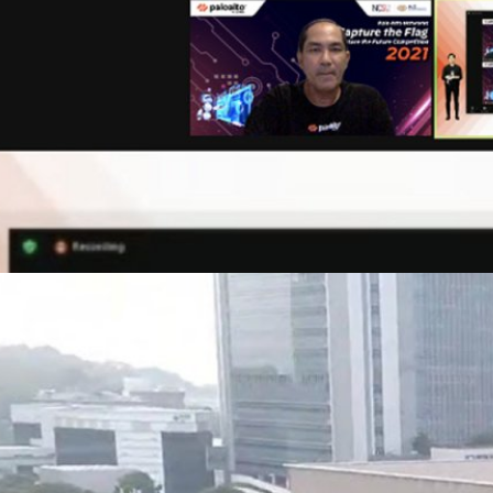
กส์ ร่วมกับ สกมช. จัดงานแข่งขัน Capture the Flag
นำระดับโลกด้านระบบรักษาความปลอดภัยไซเบอร์ จัดการแข่งขัน Capture the Flag
ี่ได้รับการออกแบบมาเพื่อให้เป็นแพลตฟอร์มความรู้ด้านระบบรักษาความ
่วมแข่งขัน รวมถึงบ่มเพาะทาเลนต์ด้านระบบความปลอดภัยไซเบอร์ให้กับ
สุดท้าย 10 ทีมแข่งขันกันผ่านทางออนไลน์ในวันอาทิตย์ที่ 17 ตุลาคม 2564
ร่วมแข่งขันทั้งสิ้น 87 ทีม จาก 34 มหาวิทยาลัยทั่วประเทศ โดยผู้เข้าร่วมแข่งขัน
ago
ต่างๆ เช่น การระบุปัญหาด้านความปลอดภัยและการกำหนดค่าที่ไม่ถูกต้องใน
ะ ผ่านการทดสอบในหลายแง่มุมด้านการรักษาความปลอดภัยข้อมูล รวมถึง
ะห์ไบนารี และวิศวกรรมย้อนกลับ โดยคำถามที่ทำการทดสอบมีระดับความยาก-
รแข่งขัน CTF ช่วยให้แยกทักษะ และกลุ่มของผู้เข้าร่วมแข่งขันได้ น.อ. อมร
นคณะกรรมการการรักษาความมั่นคงปลอดภัยไซเบอร์แห่งชาติ (สกมช.) และ
การ บริษัท พาโล อัลโต เน็ตเวิร์ค ประเทศไทย และอินโดจีน แสดงความยินดี
ยงานว่าข้อมูลลูกค้ารั่วไหล
ความมั่นคงปลอดภัยไซเบอร์แห่งชาติ (สกมช.) ได้เข้าดำเนินการสืบสวน
บุคคลของลูกค้ากว่า 15 ล้านรายบนแพลตฟอร์มอีคอมเมิร์ซ Shopee รั่วไหล
days ago