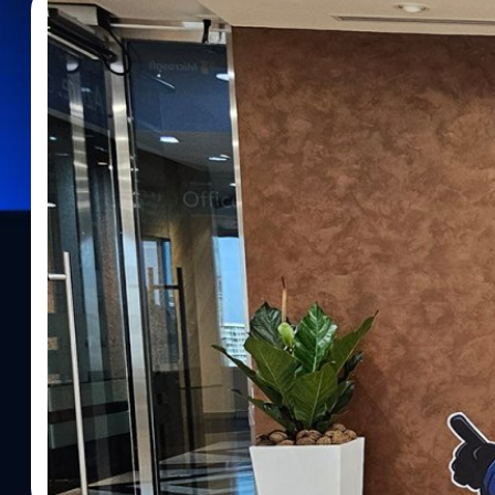
27/05/2024
กิตติธัช วนิชผล
| 801 days ago
Read More
Microsoft จับมือกับ สกมช. เข้าโครงการ Gover
(GSP) เพื่อแลกเปลี่ยนข้อมูลภัยคุกคามไซเบอร์
Microsoft ประเทศไทย ประกาศร่วมมือกับ สกมช. เข้าร่วมโครงการ 
เพื่อแลกเปลี่ยนข้อมูล ความรู้ ความเข้าใจด้านความปลอดภัยไซเบอร์
ในไทยแข็งแกร่งขึ้น