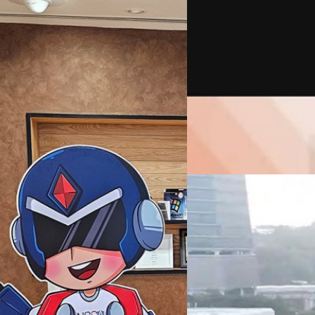
18/10/2021
พาโล อัลโต้ เน็ตเวิร์
พาโล อัลโต้ เน็ตเวิร์กส์ ผู้
(CTF) ซึ่งเป็นรายการแข่งขันท
ปลอดภัยไซเบอร์สำหรับผู้เข้าร
nment Security Program
ประเทศไทย โดยมีทีมที่เข้ารอบ
การแข่งขัน CTF ในปีนี้มีทีมเข้า
ทีมคอนเทนต์ BT
| 1753 days 
ต้องมีความรู้ความสามารถด้าน
Government Security Program (GSP)
สภาพแวดล้อมบนคลาวด์สาธารณ
Read More
อย่างโปร่งใส ให้ความปลอดภัยไซเบอร์
การเข้ารหัสข้อมูล การวิเครา
ง่ายตามระดับของการแข่งขัน กา
23/09/2021
ชมเชย รองเลขาธิการ สำนักงา
ดร.ธัชพล โปษยานนท์ ผู้อำนวย
Shopee ปฏิเสธกรณีมีรา
กับทีมชนะเลิศ…
สำนักงานคณะกรรมการการรักษา
กรณีที่มีรายงานว่าข้อมูลส่วน
จตุรวิทย์ เครือวาณิชกิจ
| 1778 
Read More