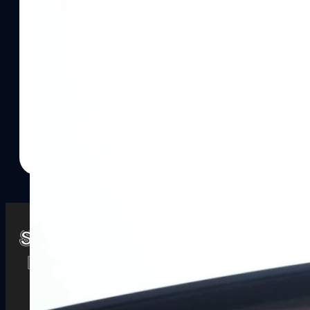
Watch
Playlists
S
& Reels