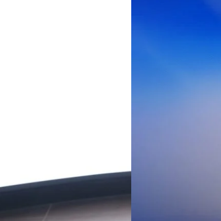
เพิ่มขึ้นของตัวเลขมาจากโครง
AIS Business ผนึก 
โซลูชันเชื่อมต่ออัจฉ
ประเทศไทยสู่ฐานการผล
กรุงเทพฯ, 3 สิงหาคม 2569 – 
เคลื่อนภาคอุตสาหกรรมไทยสู่ก
ด้านโครงข่ายและความเข้าใจในภ
ด้านการผลิตระดับโลกของ Hua
กระบวนการผลิตได้อย่างเป็นรูป
Worawalan
| 2 days ago
ฐานดิจิทัลแบบครบวงจร ตั้งแต
Private Network โครงข่ายไฟ
Read More
วิเคราะห์ข้อมูลบน Cloud ด้ว
สำหรับภาคอุตสาหกรรม ช่วยเส
ไทย รวมถึงนักลงทุนต่างชาติท
บริหารกลุ่มลูกค้าองค์กร บริษั
Tech
Biz
Game
horts
Cars
Corporate
Articles
Features
Executive
Game News