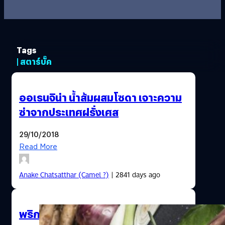
Tags
| สตาร์บั๊ค
ออเรนจิน่า น้ำส้มผสมโซดา เจาะความ
ซ่าจากประเทศฝรั่งเศส
29/10/2018
Read More
Anake Chatsatthar (Camel ?)
| 2841 days ago
พริกแกง : มีดีที่ภาพสวย(แค่นั้น)