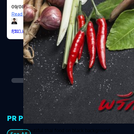
09/08/2016
Read More
สุชยา เกษจำรัส
| 3652 days ago
PR Partners
Beautiful thai food on black background