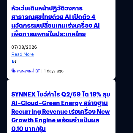
หัวเว่ยเดินหน้าปฏิวัติวงการ
สาธารณสุขไทยด้วย AI เปิดตัว 4
นวัตกรรมเปลี่ยนเกมเร่งเครื่อง AI
เพื่อการแพทย์ในประเทศไทย
07/08/2026
Read More
ทีมคอนเทนต์ BT
| 1 days ago
SYNNEX โชว์กำไร Q2/69 โต 18% ลุย
AI–Cloud–Green Energy สร้างฐาน
Recurring Revenue เร่งเครื่อง New
Growth Engine พร้อมจ่ายปันผล
0.10 บาท/หุ้น