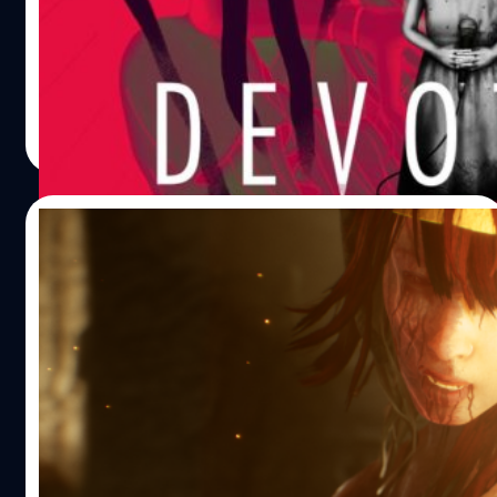
กรกฎาคม 2018 ล่าสุด Red Candle Games ทีมพัฒนาได้
ประกาศเตรียมวางจำหน่ายเกม Devotion ในรูปแบบดิจิทัลบน
ร้านค้า Steam ในวันที่ 13 กุมภาพันธ์นี้ พร้อมทั้งปล่อยตัวอย่าง
ใหม่ออกมาให้ชมกัน https://youtu.be/ZTGHXH1wlRs
ศุภกร ประเสริฐศิลป์
| 2762 days ago
สำหรับ Devotion เป็นเกมแนวสยองขวัญ มุมมองบุคคลที่หนึ่ง
Read More
โดยจะเล่าถึงครอบครัวที่อบอุ่นครอบครัวหนึ่งที่อาศัยอยู่ในอ
พาร์ทเม้นท์เก่าๆ จนกระทั่งอยู่มาวันหนึ่ง สถานที่แห่งนี้ได้
กลายเป็นฝันร้ายสุดสยองที่เหมือนอยู่ในนรก ผู้เล่นจะได้
20/12/2018
สำรวจ ไขปริศนา และค้นพบเรื่องราวอันน่าขนหัวลุกที่เกิดขึ้น
ในอพาร์ทเม้นท์แห่งนี้ อ้างอิง
ลงนรกกันต่อ! Succubus เนื้อเรื่องแยกจาก
Agony เตรียมลง PC
สำหรับใครที่เล่นเกม Agony แล้วเกิดติดใจอยากเล่นต่อ ก็
เตรียมรอเล่นเนื้อเรื่องแยกกันได้เลย เพราะล่าสุด Madmind
Studio ทีมพัฒนาได้ประกาศเปิดตัวเกมแนวแอคชั่น สยอง
ขวัญ ที่มีชื่อว่า Succubus ซึ่งเป็นเกมที่มีเนื้อเรื่องแยกออกมา
จากเกม Agony โดยมีกำหนดวางจำหน่ายบนแพลตฟอร์ม
ศุภกร ประเสริฐศิลป์
| 2787 days ago
Steam พร้อมทั้งปล่อยภาพสกรีนช็อตและคลิปเกมเพลย์แรก