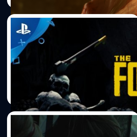
Read More
ออกมาให้ชมกัน https://youtu.be/RqLM-YsXGek โดยเนื้อ
เรื่องในเกม Succubus เกิดขึ้นหลังจากการหายตัวไปของผู้
ปกครองดินแดนนรก ทำให้ Nimrod ขึ้นมาเป็นผู้ปกครองแทน
06/12/2018
เพราะเขาเป็นวิญญาณเพียงดวงเดียวที่มีพลังในการควบคุม
จิตวิญญาณของสัตว์เดรัจฉานที่อยู่ในนรกแห่งนี้ Nimrod ใช้
The Forest เตรียมปล่อยอัพเดตใหม่ เพิ่ม
อำนาจแต่งตั้งตัวเองเป็นราชาและแต่งตั้ง Succubus เป็น
เครื่องร่อนและสัตว์ประหลาดสุดสะพรึง
ราชินีพร้อมทั้งสร้างอาณาจักรใหม่ขึ้นมาเพื่อควบคุม
สถานการณ์ความวุ่นวายที่เกิดขึ้นจากราชาคนก่อน Succubus
Endnight Games ทีมพัฒนาได้ประกาศเตรียมปล่อยแพทช์
พบว่าตัวเองไม่ชอบการใช้ชีวิตอย่างหรูหราฟุ่มเฟือยแบบราชินี
อัพเดตใหม่ของเกมเอาชีวิตรอดบนเกาะร้าง The Forest ในวัน
เธอจึงได้ตัดสินใจออกมาจากอาณาจักรและเดินทางไปยังดิน
ที่ 10 ธันวาคมนี้ บนแพลตฟอร์ม PlayStation 4 และ PC โดย
แดนอันห่างไกล ระหว่างการเดินทาง เธอได้พบกับ Baphomet
ในแพทช์ใหม่นี้จะเพิ่มฟีเจอร์ใหม่ๆ เข้ามามากมาย เช่น ของ
และกองทัพของเขาที่กำลังจะเดินทางไปชิงดวงวิญญาณของ
ตกแต่งบ้านที่ทำจากไม้, เครื่องช่วยหายใจใต้น้ำ, ถ้ำใต้น้ำ,
ศุภกร ประเสริฐศิลป์
| 2802 days ago
Nimrod ซึ่งก่อนหน้านี้ Baphomet ได้ทรยศและทำลายเผ่า
เครื่องร่อนที่จะช่วยให้คุณได้บินสำรวจทั่วทุกพื้นที่ของเกาะ
Read More
พันธุ์ของเธอ Succubus จึงเหลือเพียงสิ่งเดียวที่ต้องทำนั่นก็
และสัตว์ประหลาดชนิดใหม่อันน่าสะพรึงกลัว
คือ การล้างแค้น อ้างอิง
https://youtu.be/j-MSFEqWPOw สำหรับใครที่ยังไม่รู้จัก
The Forest เป็นเกมแนวสยองขวัญ เอาชีวิตรอด โดยมีเรื่อง
05/12/2018
ราวเกิดขึ้นหลังเกิดอุบัติเหตุเครื่องบินโดยสารตกบนเกาะร้าง
แห่งหนึ่ง ผู้เล่นจะต้องออกสำรวจ หาอาหาร สร้างที่พัก และ
ระทึกไปกับการถูกตามล่าโดย Mr.X ในคลิปเกม