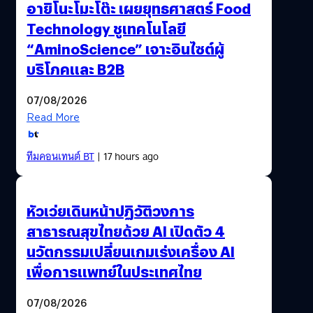
อายิโนะโมะโต๊ะ เผยยุทธศาสตร์ Food
มาแพร่หลายในดินแดนแถบนี้ แต่เดิมเชื่อว่าเป็นผีผู้สร้างโลก
Technology ชูเทคโนโลยี
โดยทั้งคู่ได้ปั้นมนุษย์ขึ้นเป็นคู่แรก ต่อมาพอความเชื่อทางพุทธ
“AminoScience” เจาะอินไซต์ผู้
และพราห์มเข้ามาแทนที่ ทั้งสองจึงกลายเป็น ผีผู้คุมเหล่าผีทั้ง
หลายในป่าช้า หรือที่บางทีพวกหมอผีจะเรียกว่า นายป่าช้า
บริโภคและ B2B
ยายกะลา ตากะลี จัดเป็นผีที่มีอิทธิพลสูงในทางไสยศาสตร์
ก่อนที่หมอผีจะเข้าไปทำกิจอันใดก็ตามในป่าช้า จะต้อง
07/08/2026
บวงสรวงนายป่าช้าก่อนว่าจะยินยอมให้ทำกิจนั้นๆได้หรือไม่
Read More
(เช่น การขุดศพเพื่อเอาน้ำเหลืองศพไปทำน้ำมันพลาย
เป็นต้น) ถ้านายป่าช้าไม่ยอม หรือไม่พอใจในเครื่องเซ่นไหว้
ทีมคอนเทนต์ BT
| 17 hours ago
หมอผีคนๆนั้นก็จะไม่สามารถทำพิธีต่อไปได้…
หัวเว่ยเดินหน้าปฏิวัติวงการ
สาธารณสุขไทยด้วย AI เปิดตัว 4
นวัตกรรมเปลี่ยนเกมเร่งเครื่อง AI
เพื่อการแพทย์ในประเทศไทย
07/08/2026