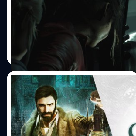
ต่อสู้เพื่อเอาชีวิตรอดบนเกาะร้างแห่งนี้ให้ได้ อ้างอิง
เพลย์ใหม่ของ Resident Evil 2 Remake
ค่ายเกม Capcom ได้ปล่อยคลิปเกมเพลย์ใหม่ของเกม
Resident Evil 2 Remake ออกมาให้ชมกันอย่างจุใจถึง 2 คลิป
โดยในคลิปแรกจะเผยให้เห็นตำรวจหนุ่มรูปหล่อ Leon S.
Kennedy และสาวสวยในชุดแดง Ada Wong กำลังสำรวจ
สถานการณ์ที่เกิดขึ้นภายในเมือง Raccoon City ส่วนในคลิปที่
ศุภกร ประเสริฐศิลป์
| 2803 days ago
สองเราจะได้เห็นนักศึกษาสาว Claire Redfield กำลังหนีจาก
Read More
การตามล่าโดย Mr.X https://youtu.be/T78HIXVAkTo
https://youtu.be/rMo8LNXN_ss Resident Evil 2 Remake
จะพาผู้เล่นไปพบกับฝันร้ายสุดสยอง เมื่อเชื้อไวรัสได้แพร่
10/11/2018
ระบาดไปทั่วทั้งเมือง Raccoon City ทําให้เมืองแห่งนี้เต็มไป
ด้วยซอมบี้ที่คอยกัดกินมนุษย์เป็นอาหาร ผู้เล่นจะได้รับบทเป็น
ชมตัวอย่างใหม่ของ Call of Cthulhu
2 ตัวละครหลักคือ Leon S. Kennedy ตำรวจหนุ่มมือใหม่ไฟ
แรงและ Claire Redfield นักศึกษาสาวสุดสวย ซึ่งทั้งคู่ต้องร่วม
หลังจากที่เกม Call of Cthulhu วางจำหน่ายบนร้านค้า Steam
มือกันต่อสู้กับซอมบี้สุดคลั่งและเอาชีวิตรอดออกไปจากเมือง
ไปเมื่อวันที่ 30 ตุลาคมที่ผ่านมา ก็ได้รับเสียงตอบรับที่ดีจากเห
แห่งนี้ให้ได้ Resident Evil 2 Remake มีกำหนดวางจำหน่าย
ล่าแฟนๆและได้รับคะแนนรีวิวเป็นแง่บวกซะส่วนใหญ่ ล่าสุด
อย่างเป็นทางการในวันที่ 25 มกราคม 2019…
ค่ายเกม Focus Home Interactive ได้ปล่อยตัวอย่างใหม่ของ
เกม Call of Cthulhu ที่มีชื่อว่า Accolade ความยาวประมาณ 1