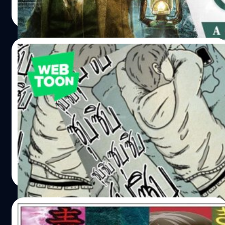
ศุภกร ประเสริฐศิลป์
| 2827 days ago
นาทีออกมาให้ชมกัน https://youtu.be/JFvVy2Po-Ac
Read More
สำหรับใครที่ยังไม่รู้จัก Call of Cthulhu เป็นเเกมแนวจิตวิทยา
สืบสวน สยองขวัญ ที่ได้รับแรงบันดาลใจมาจากผลงานของนัก
เขียนชื่อดัง H.P. Lovecraft ผู้เล่นจะได้รับบทเป็นนักสืบเอกชน
07/11/2018
Edward Pierce ที่ต้องเดินทางไปยังเกาะ Darkwater เพื่อ
สืบสวนคดีฆาตกรรมปริศนาของ Sarah Hawkins และ
นรกคือคนอื่น การ์ตูนที่จะทำให้คุณระแวงทุกๆ
ครอบครัวของเธอ Call of Cthulhu วางจำหน่ายอย่างเป็น
คนที่อยู่รอบตัวของเรา..!! (WEBTOON)
ทางการแล้ววันนี้ บนแพลตฟอร์ม PS4, Xbox One, และ PC
อ้างอิง
สวัสดีครับ เข้าเรื่องเลยละกันผมได้ไปเจอการ์ตูนเรื่องนึงใน
webtoon เป็นการ์ตูนที่อ่านไปเรื่อยๆ แล้วเราจะรู้สึก
หวาดระแวงทุกคนที่อยู่ภายในการ์ตูนเรื่องนี้เลย โดยการ์ตูนนี้
มีชื่อเรื่องว่า นรกคือคนอื่น ครับ !! ก็เพื่อไม่ให้เป็นการเสียเวลา
เราเลื่อนลงไปอ่านรีวิวกันเถอะ ถ้ามีอะไรผิดพลาดก็ขออภัย
นัทธพงศ์ มีแต้ม
| 2830 days ago
ด้วยนะครับผม ชื่อเรื่อง นรกคืนคนอื่น ผู้แต่ง kimyongki เรต
Read More
ติ้งใน webtoon 9.46 ประเภท ระทึกขวัญ ตัวละครหลัก ยุนจง
อู - เด็กหนุ่มที่เดินทางมาทำงานที่เมืองใหญ่ แต่ดันได้ที่พักที่
คนรอบตัวมีแต่คนแปลกๆ เนื้อเรื่องย่อ ยุนจงอู เด็กหนุ่มที่เพิ่ง
16/10/2017
เรียนจบได้เดินทางมาทำงานที่ตัวเมือง ตามคำแนะนำของรุ่นพี่