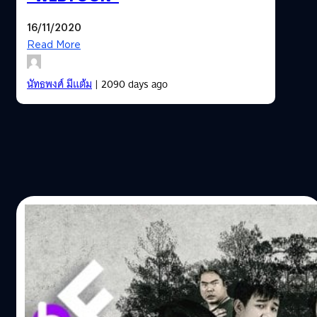
16/11/2020
Read More
นัทธพงศ์ มีแต้ม
| 2090 days ago
06/09/2019
“แน็ก ชาลี” นำ “Who…ปิดป่าหลอน”
หลังจากที่เคยฝากผลงานไว้กับการทำละครและรายการ
โทรทัศน์มาแล้ว อ.หัตถา ยุวรรณศรี ตัดสินใจสร้างภาพยนตร์
“Who…ปิดป่าหลอน” เป็นเรื่องแรกในชีวิต กำกับโดย กรภัทร์