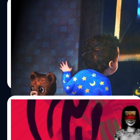
เลยดีกว่าครับผม !! แนะนำตัวละคร มาเอบาระ เคอิจิ - เด็ก
22/01/2019
หนุ่มที่เพิ่งย้ายเข้ามาอยู่ในหมู่บ้าน ฮินามิซาวะ โซโนะซากิ ชิอง
- น้องสาวฝาแฝดของมิอง โซโนะซากิ มิอง - พี่สาวของ ชิอง
Among the Sleep: Enhanced Edition
เป็นว่าที่หัวหน้าใหญ่ของตระกูล โซโนะซากิ ริวงู เรนะ - สาว
เตรียมลง Nintendo Switch ภายในปีนี้
น้อยน่ารัก ที่ชื่อชอบการล่าสมบัติในกองขยะ โฮโจ ซาโตโกะ -
หญิงสาวสุดห้าว เจ้าแห่งการวางกับดักประจำกลุ่ม ฟุรุเดะ ริกะ
ค่ายเกม Soedesco และ Krillbite Studio ทีมพัฒนาได้
- มิโกะประจำหมู่บ้านฮินามิซาวะ เปรียบเสมือนท่านโอยาชิโระที่
ประกาศเตรียมวางจำหน่ายเกม Among the Sleep:
กลับชาติมาเกิด เนื้อเรื่องย่อ เรื่องทั้งหมดเกิดขึ้นในหมู่บ้านที่
Enhanced Edition เวอร์ชั่น Nintendo Switch ภายในปี 2019
ค่อนข้างจะชนบทห่างไกลผู้คนอย่าง ฮินามิซาวะ ฉากหน้าอาจ
โดยตัวเกมได้รับการปรับปรุงด้านกราฟิก, บทสนทนาและ
จะดูเหมือนเป็นหมู่บ้านธรรมดาไม่ได้มีอะไร แต่ทว่ากลับมีฉาก
ประสิทธิภาพโดยรวมให้ดียิ่งขึ้น
ศุภกร ประเสริฐศิลป์
| 2754 days ago
หลังที่ค่อนข้างจะน่าสยดสยองเพราะในทุกปีจะมีงานเทศกาล
https://youtu.be/lme4QJn7ytY สำหรับ Among the
Read More
นึงที่ทุกคนเรียกว่า เทศกาลลอยฝ้าย (ถ้าในหนังสือจะเรียกว่า
Sleep: Enhanced Edition เป็นเกมแนวผจญภัย สยองขวัญ
ลอยนุ่น) ที่ทุกคนในหมู่บ้านจะเอาฝ้ายไปลอยตามน้ำ…
มุมมองบุคคลที่หนึ่ง โดยผู้เล่นจะได้รับบทเป็นเด็กน้อยอายุ 2
ขวบที่เพิ่งสูญเสียคุณแม่ไป และต้องออกตามหาตุ๊กตาหมีที่
14/01/2019
เป็นเสมือนเพื่อนคู่ใจของเขา ซึ่งผู้เล่นจะได้พบกับฝันร้ายอันน่า
กลัวโดยผ่านมุมมองของเด็กขี้กลัวคนนี้ อ้างอิง
เกมสุดหลอน Devotion เตรียมวางจำหน่ายบน
Steam 13 ก.พ.นี้
หลังจากที่เกมสุดหลอน Devotion เปิดตัวไปตั้งแต่เดือน