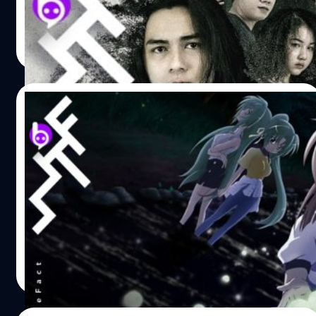
ทั่งศรี งานนี้คว้า แน็ก-ชาลี ปอทเจส พระเอกหนุ่มมาดเซอร์ผู้
เป็นมิตรกับสรรพสัตว์ และเน็ตไอดอลชื่อดังอีกหลายคน ลุย
อลิน ทองประสม
| 2527 days ago
ฝนเดินเท้าเข้าป่าลึกจนได้ผลงานสุดระทึก Who...ปิดป่าหลอน
Read More
เป็นภาพยนตร์แนวสยองขวัญสืบสวนสอบสวน เนื้อหาจะเน้นให้
เห็นภาพของเรื่องการระวังเรื่องการท้าทายอันตราย ความไม่
ประมาท อย่าไว้ใจใครมากจนเกินไป งานนี้ อ.หัตถา กล่าวว่า
10/08/2019
“….เป็นโชคดีของผมที่เรื่องนี้ได้ แน็ก-ชาลี มาแสดง ไม่ต้อง
ห่วงเรื่องบทเลย เขาทำได้ดีมาก...” เรียกได้ว่าน่าจะเป็นที่ถูกอก
“แว่วเสียงเรไร” แอนิเมชันสยองขวัญเรื่อง
ถูกใจสำหรับ แน็ก หนุ่มเซอร์ผู้รักสรรพสัตว์คนนี้ เพราะในเรื่อง
ใหม่จาก NETFLIX !! (REVIEW)
นี้นั้นต้องมีการเดินเท้าเข้าไปถ่ายทำในป่าลึก แถมยังต้อง
ประสบปัญหากับเรื่องฟ้าฝน ที่ท้าทายความสามารถและความ
สวัสดีครับกลับมาเจอกันอีกแล้วหลังจากห่างหายไปนานพอ
อดทนของนักแสดงและทีมงานทุกคนจริง ๆ “... ผมประทับใจ
สมควรกับการหาการ์ตูนสักเรื่องมาเขียนรีวิวความรู้สึกหลังดู
น้องนักแสดงกลุ่มนี้มากจริง ๆ ถามว่าจุดแข็งของหนังเรื่องนี้คือ
จบ โดยวันนี้มาในแนวแอนิเมชันสยองขวัญที่เพิ่งลง NETFLIX
อะไร ผมคิดว่าเป็นคุณภาพครับ เพราะเราดูแลการถ่ายทำ
ไปได้ไม่นานกับเรื่อง "แว่วเสียงเรไร" แต่ว่าเอาจริงๆ นี่ถือเป็น
อย่างใส่ใจ ...” “อ.หัตถา” ใส่ใจทุกรายละเอียด การันตี
การ์ตูนเก่ามาก ตั้งแต่ปี 2006 เลยด้วยซ้ำ ส่วนตัวผมก็เคยผ่าน
นัทธพงศ์ มีแต้ม
| 2554 days ago
คุณภาพ “Who...ปิดป่าหลอน” อย่าไว้ใจ...คนใกล้ตัว 16
การ์ตูนเรื่องนี้มาแล้วแต่เป็นการอ่านในหนังสือ ก็เพิ่งจะมี
Read More
มกราคม 63 ทุกโรงภาพยนตร์
โอกาสได้มานั่งดูแอนิเมชันจนจบครั้งแรกนี่แหละ เอาล่ะจะเป็น
ยังไง อย่ามัวเสียเวลาอยู่ตรงนี้เลย เลื่อนลงไปอ่านบทความกัน