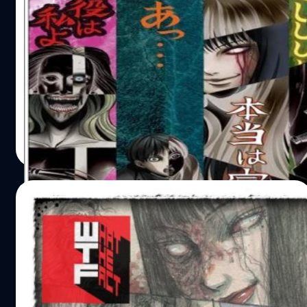
ของเค้า ด้วยความที่ยังไม่ค่อยมีตังเค้าเลยต้องมาเช่าหอพัก
พร้อมรับหลอนกันหรือยัง!!! ชมภาพชุดแรกจา
เก่าๆ แคบๆ ที่ต้องใช้ห้องน้ำร่วมกัน ห้องครัวร่วมกันกับคนอื่น
กอนิเมะรวมผลงานคลังสยองจากอาจารย์ Ito
การใช้ชีวิตของเค้าปกติดีในช่วงแรกๆ แต่เค้าก็เริ่มรู้สึกแปลก
Junji!!!
ขึ้นทุกวันเพราะคนที่อยู่ในหอพักเดียวกับเค้าเริ่มทำตัวแปลกๆ
แฟนๆหรือสาวกอนิเมะแนวสยองขวัญน่าจะตั้งตารออนิเมะซึ่ง
ขึ้นเรื่อยๆ ไม่ว่าจะชอบแอบมองเค้าอยู่มุมประตู ถุยน้ำลายใส่
เป็นการรวมผลงานสยองขวัญของอาจารย์ Ito Junji กันอยู่
หลังเค้าแล้วบอกว่าไม่ได้ทำ เบียร์ที่เก็บไว้ถูกขโมยหายไป หรือ
แน่นอน โดยล่าสุดเว็บไซต์ทางการของอนิเมะได้เปิดเผยภาพ
ห้องข้างๆ ชอบคุยโทรศัพท์เสียงดังพูดแต่เรื่องแปลกๆ แต่ก็ยัง
ชุดแรก ซึ่งรวมผลงานของอาจารย์ได้แก่ Fashion Model,
ไม่มีอะไรเกิดขึ้นโดยตรงกับตัวเค้าเอง รีวิวความรู้สึกหลังอ่าน
Oshikiri Idan, Tomie (โทมิเอะ), Souichi (เด็กอมตะปูโซอิ
Pongwat Yutika
| 3217 days ago
ความสวยงามของภาพ 7.5/10 เนื้อเรื่อง 6/10 ควสามชอบโดย
จิ), Shibito no Koiwazurai, และ Namekuji Shoujo (ซึ่งเป็น
Read More
รวม 6.5/10 สำหรับเรื่องนี้ผมขอให้คะแนนน้อยหน่อย เพราะ
เรื่องที่มีในชุดมังงะสยองขวัญของ Ito Junji นั่นเอง) นะครับ
ไม่ค่อยชอบในหลายๆ แง่ แต่ขอบอกข้อที่ชอบก่อนละกันนะ
มาชมภาพตัวอย่างที่ปล่อยออกมากันเลยครับ สิ่งที่น่าสนใจ
ครับผม การ์ตูนเรื่องนี้ถือว่าเล่าเรื่องได้น่าสนใจดีที่เล่าตามชีวิต
และรายละเอียด ด้านทีมงานอนิเมะจะกำกับและออกแบบตัว
23/08/2017
ตัวเอก ให้เรารู้สึกว่าวันนึงเค้าได้เจอกับอะไรบ้าง โทนสีกับลาย
ละครโดย Shinobu Tagashira (Diabolik Lovers) และได้
เส้นที่ใช้ก็ให้อารมณ์หลอนๆ…
Studio Deen มาสร้างฉบับอนิเมะเรื่องนี้ ซึ่งในปีนี้ก็เป็นการ
เตรียมตัวสั่นกันได้เลย!!!อนิเมะสยองขวัญจาก
ฉลองครบรอบ 30 ปีในเส้นทางนักเขียนการ์ตูนของอาจารย์ Ito
ผลงานของอาจารย์ Ito Junji เตรียมฉายฤดู
Junji อีกด้วย โดยผลงานมังงะล่าสุดของอาจารย์คือ Ningen
หนาวปี 2018
Shikkaku (สูญสิ้นความเป็นคน) ที่ดัดแปลงจากนิยายคลาส
เว็บไซต์ทางการของอนิเมะจากผลงานของอาจารย์ Ito Junji
สิกของ Dazai Osamu ที่ได้นำออกมาจำหน่ายเมื่อวันที่ 2
ได้เปิดเว็บไซต์ให้เข้าชมกันแล้ว พร้อมกับภาพโปรโมทแรกที่
พฤษภาคมในประเทศญี่ปุ่น สำหรับตัวอนิเมะมีกำหนดฉายใน