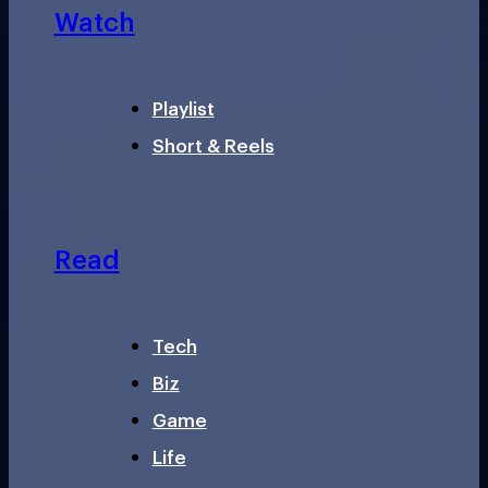
Watch
Playlist
Short & Reels
Read
Tech
Biz
Game
Life