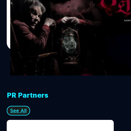
เคยจำบรรยากาศนอนตัวขดในผ้าห่ม เอานิ้วมือปิดตา ขนหัว
ลุกกับละครสั้นสยองขวัญที่มีผี หรือเหตุการณ์เหนือธรรมชาติ
ซึ่งน่ากลัวแบบไม่บันยะบันยัง ในช่วงรายการทีวีหลังละครภาค
ค่ำกันได้มั้ยครับ เมื่อก่อนนี่ฮิตมากพอถึงคืนวันอังคาร วันพุธ
ต้องจับกลุ่มเพื่อนหรือพี่น้องมาล้อมวงดูทุกสัปดาห์ บรรยากาศ
ธนพล น้อยชูชื่น
| 3622 days ago
เหล่านั้นเริ่มห่างหายไป เพราะรายการเจ้าหลักในตอนนี้อย่าง
Read More
คนอวดผี ก็ยังไม่ตอบโจทย์ความน่ากลัวแบบเก่าๆได้พอ ปีนี้
ช่อง 7 สี ที่เคยมีผลงานรายการสยองขวัญที่เคยคุกคามหัวจิต
หัวใจคนดูในช่วงค่ำคืนหลังละครจบมาแล้ว ทั้งมิติลี้ลับ ชั่วโมง
พิศวง ซึ่งสืบสานรายการแนวเดียวกันระดับตำนานทั้งหลาย
อย่าง ชมรมขนหัวลุก อาถรรพ์วันอาทิตย์ เขย่าขวัญวันพุธ ด้วย
โดยได้ทางค่ายกันตนา ที่เชี่ยวชาญในวงการโทรทัศน์มาอย่าง
ยาวนานมาผลิตให้ และได้ เต๊นท์-กัลป์ กัลย์จาฤก บอสใหญ่
PR Partners
แห่ง กันตนา โมชั่น พิคเจอร์ส ที่เคยทำหนัง ห้องหุ่น มาแล้ว มา
นำทัพทีมงานผู้กำกับจากหนัง อวสานโลกสวย ผลิตซีรีส์จบใน
ตอนที่ชื่อ ยายกะลา ตากะลี
See All
https://www.youtube.com/watch?v=CUTFp93L3sg ยาย
กะลา ตากะลี เป็นชื่อของเจ้าที่เจ้าทางตามคติการนับถือผี
บรรพบุรุษของกลุ่มชนชาวไทดั้งเดิม ก่อนที่พุทธศาสนาจะเข้า