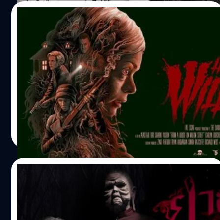
(Webtoon) เรทติ้ง 9.33 3 ตอนจบ สิ่งที่การ์ตูนนำเสนอ แค่ชื่อ
20/04/2017
เรื่องก็สามารถเดาแนวทางได้แล้ว มันคือการ์ตูนผีที่จะมีเรื่อง
ราวเกี่ยวข้องกับโทรศัพท์ครับผม โดยจะเป็นการ์ตูนตอนเดียว
From a House on Willow Street: รวมมิตร
จบ และมีเพียงแค่ 3 ตอนเท่านั้น (ทำไมจบไวผมก็ไม่รู้เหมือน
หนังสยองที่คิดถึง
กันฮ่าๆ) เช่นมีตอนนึงที่ลูกเจอผีแล้วโทรไปหาแม่ แต่แม่ไม่เชื่อ
พอไปถึงห้องลูกก็พบว่าลูกหายไป ก่อนจะหยิบโทรศัพท์ อุ๊บ...
หนังเรื่องนี้คือหนังสยองขวัญที่ทำให้ชวนนึกถึงหนังสยองยุค
!!! ไม่เอาดีกว่าเพราะนี่ถือเป็นจุดพีคของตอนนี้เลย เดี๋ยวพูด
เก่า ๆ หลายเรื่อง คือเอามาอย่างละนิดละหน่อย ก็เหมือนที่
มากกว่านี้จะโดนหาว่าสปอยเอา (ฮา) ก็เอาเป็นว่าลองไปอ่าน
โปสเตอร์หนังทำมาดูตั้งใจสื่อให้ย้อนไปยุคเก่า ๆ จะจัด
กันดูเลยครับผม เทคนิคพิเศษเพิ่มความหลอน... ถ้าเพื่อนๆ
ประเภทหนังก็คงไม่พ้นพวกหนังสยองเกรดบี ที่เอาไปเทียบชั้น
เคยอ่านการ์ตูนสยองขวัญมาก่อนก็คงจะรู้ดีใช่มั้ยครับว่ามัน
หนังเกรดเอยุคใหม่แบบพวก The Conjuring อะไรแบบนั้นไม่
ธนพล น้อยชูชื่น
| 3397 days ago
เป็นยังไง ความมืด ตอนผีโผล่ มันทำให้เราตกใจมาหลายต่อ
ได้ แต่ด้วยความที่ตลาดมันขาดหนังสยองแบบแหวะ ๆ คัลท์ ๆ
Read More
หลายเรื่องแล้ว แต่มันก็แค่ภาพนิ่งครับ การ์ตูนเรื่องนี้มันโผล่
มานาน หนังเรื่องนี้ก็มาบรรเทาความเสี้ยนลงไปได้พอประมาณ
มายังกะในหนัง คือมันไม่ใช่ภาพนิ่งทั้งเรื่องมันจะมีฉากที่ผีโผล่
อ่านถึงตรงนี้คงพอจะรู้นะว่าคุณจะเหมาะกับหนังเรื่องนี้หรือ
มาละขยับตัวได้ด้วย แค่นั้นยังไม่พอถ้าหากใส่หูฟังและตั้งใจ
เปล่า
06/09/2016
ฟังดีๆ ล่ะก็มันมีเสียงช่วยเพิ่มอารมณ์เวลาอ่านได้อีกด้วย เช่น
ถ้าเราอ่านถึงตอนที่มีคนเดินเราก็จะได้ยินเสียงคนเดินอยู่จริงๆ
ยายกะลา ตากะลี: ฟื้นตำนานซีรีส์เขย่าขวัญหลัง
และที่พีคสุดๆ ก็คงจะเป็นเวลาเราอ่านจบกล้องของเรามันจะ
ละคร
เปิดขึ้นมาเอง และถ้าเราเลื่อนไปเรื่อยๆ และดูโทรศัพท์เราไว้…