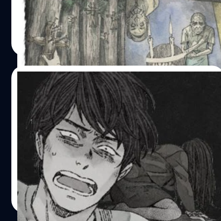
รวมเอาตัวละครจากมังงะซีรี่ส์คลังสยองและเศษซากอสูร (Ma
วันที่ 7 มกราคม…
no Kakera) เอาไว้ และได้มีการเปิดเผยว่าอนิเมะจะเข้าฉายใน
ช่วงฤดูหนาว 2018 แต่ยังไม่ได้ระบุไว้ว่าจะนำเนื้อเรื่องตอน
Pongwat Yutika
| 3271 days ago
ไหนบ้างมาสร้างเป็นฉบับอนิเมะ ภาพโปรโมท มาดูรายละเอียด
Read More
ที่น่าสนใจกันเลย ด้านทีมงานอนิเมะจะกำกับและออกแบบตัว
ละครโดย Shinobu Tagashira (Diabolik Lovers) และได้
Studio Deen มาสร้างฉบับอนิเมะเรื่องนี้ ซึ่งในปีนี้ก็เป็นการ
18/08/2017
ฉลองครบรอบ 30 ปีในเส้นทางนักเขียนการ์ตูนของอาจารย์ Ito
Junji อีกด้วย โดยผลงานมังงะล่าสุดของอาจารย์คือ Ningen
THE PHONE การ์ตูนผีสุดสยองกับเทคนิคการ
Shikkaku (สูญสิ้นความเป็นคน) ที่ดัดแปลงจากนิยายคลาส
เล่าที่ดูแล้วต้องสะดุ้ง !! (WEBTOON)
สิกของ Dazai Osamu ที่ได้นำออกมาจำหน่ายเมื่อวันที่ 2
พฤษภาคมในประเทศญี่ปุ่น สำหรับใครที่อยากจะเริ่มติดตาม
กลับมาอีกครั้งกับการรีวิวแนะนำการ์ตูนสนุกๆ จาก เว็บ
ผลงานของอาจารย์ในบ้านเราก็มีซีรี่ส์ “คลังสยอง” รวมผลงาน
ตูน (Webtoon)นะครับผม !!! คราวนี้แหละรับรองเถอะถ้าคุณ
ของอาจารย์ออกมาโดยสำนักพิมพ์รักพิมพ์ ซึ่งผู้ที่สนใจ
เป็นแฟนการ์ตูนผีๆ สยองขวัญการ์ตูนเรื่องนี้จะทำให้คุณได้
สามารถไปหาอ่านกันได้นะครับ ถ้าสนใจสามารถสั่งซื้อทาง
สัมผัสกับความรู้สึกนั้นแน่นอน เพราะนอกจากความหลอนของ
http://www.luckpim.com/ เว็บไซต์หลัก: http://itojunji-
เนื้อเรื่องแล้วเราจะพบกับมิติใหม่ของการอ่านการ์ตูนที่คุณจะ
นัทธพงศ์ มีแต้ม
| 3276 days ago
anime.com/ ขอบคุณข้อมูลจาก: https://myanimelist.net/
ต้องสะดุ้งกันไปเป็นแถบๆ เอาล่ะถ้าพร้อมแล้วเลื่อนลงไปอ่าน
Read More
กันเลยดีกว่ากับการ์ตูนที่มีชื่อเรื่องว่า "THE PHONE" ... ชื่อ
เรื่อง THE PHONE คนเขียน Various Artists อ่านได้ที่ เว็บตูน