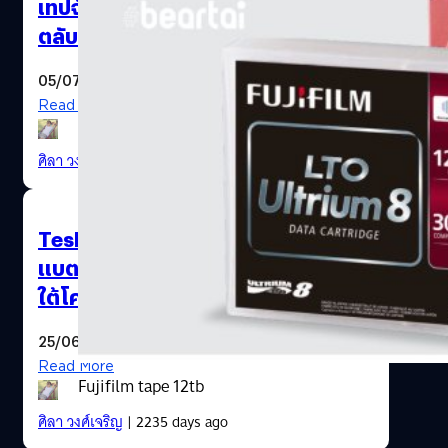
เทปจัดเก็บข้อมูลความจุ 400TB ใน
ตลับเดียว
05/07/2020
Read More
ศิลา วงศ์เจริญ
| 2226 days ago
samsung-chip-plant-p2
Tesla เร่งสร้างโรงงานวิจัยและผลิต
แบตเตอรีของตัวเองในฟรีมอนต์ภาย
ใต้โครงการ Roadrunner
25/06/2020
Read More
Fujifilm tape 12tb
ศิลา วงศ์เจริญ
| 2235 days ago