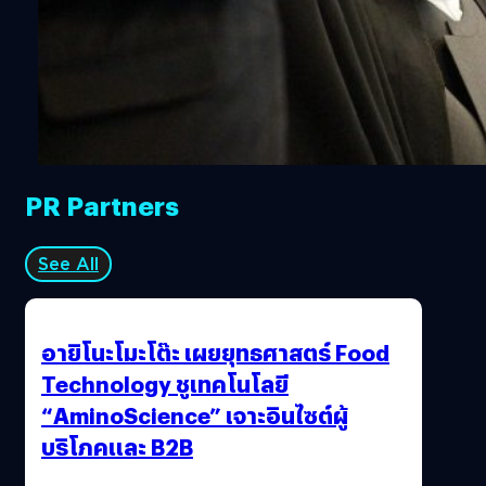
อินเทอร์เน็ตบนมือถือยังถูกปิดให้บริการอยู่ในหลายจังหวัด (
2
PR Partners
See All
อายิโนะโมะโต๊ะ เผยยุทธศาสตร์ Food
Technology ชูเทคโนโลยี
“AminoScience” เจาะอินไซต์ผู้
บริโภคและ B2B