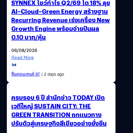
SYNNEX โชว์กำไร Q2/69 โต 18% ลุย
AI–Cloud–Green Energy สร้างฐาน
Recurring Revenue เร่งเครื่อง New
Growth Engine พร้อมจ่ายปันผล
0.10 บาท/หุ้น
06/08/2026
Read More
ทีมคอนเทนต์ BT
| 2 days ago
ครบรอบ 6 ปี สำนักข่าว TODAY เปิด
เวทีใหญ่ SUSTAIN CITY: THE
GREEN TRANSITION ถกแนวทาง
ปรับตัวสู่เศรษฐกิจสีเขียวอย่างยั่งยืน