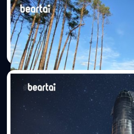
ศาลตัดสินให้ Tesla ตัดไม้เพื่อเตรียมพื้นที่สร้
starship
16 กุมภาพันธ์ Tesla ได้รับคำสั่งจากศาลปกครองสูงสุดแห่งร
Gigafactory 4 ในเยอรมนีเป็นการชั่วคราวหลังถูกนักสิ่งแวดล้อม
(575 ไร่) โดยประเด็นสำคัญ คือ การวางแผนสร้าง Gigafactory 
สัปดาห์นี้ พฤหัสบดีที่ 20 กุมภาพันธ์ ศาลปกครองสูงสุดแห่งรัฐเ
เตรียมพื้นที่สำหรับสร้าง Gigafactory ต่อไปได้ เนื่องจากศา
ศิลา วงศ์เจริญ
| 2360 days ago
ได้ ความล่าช้าที่เกิดขึ้นอาจส่งผลกระทบต่อกำหนดการในการก่อ
Read More
Jörg Steinbach รัฐมนตรีว่าการกระทรวงเศรษฐกิจและพลังงานขอ
มีนาคม มิฉะนั้นการทำงานอาจล่าช้าไปประมาณเก้าเดือน ขณะนี้ Te
หน้า…
05/02/2020
Elon Musk ทวีต “Starship Career day” รับที
อังคารที่ 4 กุมภาพันธ์ Elon Musk ผู้ก่อตั้ง SpaceX ทวีตเชิญ
งานใน Starship career day วันพฤหัสบดีนี้ โดยต้องการทีมงา
และไปยังอวกาศตามเป้าหมายที่วางไว้ https://twitter.co
ref_src=twsrc%5Etfw%7Ctwcamp%5Etweetembed%7Ctw
musk-invites-spacex-hopefuls-to-starship-career-day-in-