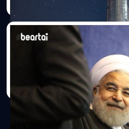
ศิลา วงศ์เจริญ
| 2376 days ago
ต้องการ คือ ทีมผลิตที่ยินดีกับระบบเวลาการทำงานแบบ 4 กะในหน
Read More
"ชอบการทำงานแบบหนักหน่วงบ้าดีเดือด (Super hardcore) มี
ต้องการคนที่ไว้วางใจได้ ส่วนที่เหลือเราฝึกได้" https://
ref_src=twsrc%5Etfw%7Ctwcamp%5Etweetembed%7Ctw
09/12/2019
musk-invites-spacex-hopefuls-to-starship-career-day-in
เจ้าหน้าที่ดูแลสุขอนามัยสิ่งแวดล้อมและความปลอดภัย ช่างเ
ประธานาธิบดีของอิหร่านประกาศสนับสนุนอินทรา
ร้อน และอื่น…
15 พฤศจิกายนที่ผ่านได้มีการประท้วงอย่างหนักในอิหร่านหลัง
ต้องตัดสินใจปิดการใช้งานอินเทอร์เน็ตเพื่อระงับการขยายคว
ข้อสังเกตว่าต้องการให้ผู้ประท้วงไม่สามารถเผยแพร่ภาพการทำง
ต่อมากองกำลังความมั่นคงของอิหร่านได้ทำการปราบปรามผู้ประท
ได้ และประธานธิบดี Hassan Rouhani ได้ออกมาแถลงการณ์ว่า
ศิลา วงศ์เจริญ
| 2434 days ago
บดี Hassan Rouhani กล่าวต่อรัฐสภาอิหร่านเกี่ยวกับ Nationa
Read More
ต่างประเทศเพื่อตอบสนองความต้องการของพวกเขา" ซึ่งเครือข่าย
ให้ใช้อินเทอร์เน็ตเท่าที่จำเป็นและควบคุมได้ อินทราเน็ตจะช
หายทางเศรษฐกิจ ซึ่งรัฐบาลสามารถเลือกได้ว่าจะให้ประชาชนเข้าเ
จ่ายของระบบทั้งหมด มาตรการปิดกั้นการใช้งานอินเทอร์ไม่ได้พึ
Firewall หรือไฟร์วอลล์ขนาดใหญ่ที่ป้องกันการเข้าสู่บริการแ
1