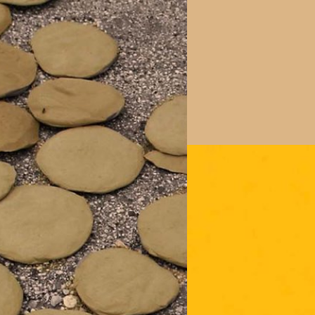
31/08/2023
4 ประโยชน์จากคอมบูชา
คอมบูชาเป็นเครื่องดื่มที่มีประ
ับสารอาหารอันน้อยนิด
ภูษิต เรืองอุดมกิจ
| 1073 days
Read More
cookie/Clay cookie) ที่จริงแล้วเรียก
ตถุดิบอื่น อย่างเนยเทียม เกลือ และ
นแห้ง และเซตตัวจนเป็นก้อนดินที่
09/08/2023
ี่ปรารถนาของใคร แต่ถึงอย่างนั้นชาวเฮติ
วิตามินซี ใครว่ากินเท่าไ
ติกินคุกกี้ดินไม่ต่างจากที่คนไทยกิน
ชีวิตของพวกเขาต่อไป แม้จะรู้ว่าไม่ดี
วิตามินซีเป็นอาหารเสริมที่หล
ถิ่นเรียกกันว่า กาแล็ต (Galette)
เป็นสารอาหารสำคัญที่ขึ้นชื่อว่
เทศเฮติ ซึ่งบรรดาชาวเฮติผู้ยากจนที่
เซลล์ และการอักเสบของเซลล์ 
้งหมด เนื่องจากเหตุผลง่าย ๆ คือ
เหล็ก ทั้งยังมีงานวิจัยที่พบว่
ส แม้จะถูกเอาเปรียบ แต่ก็ยังได้รับ
ใคร ๆ ก็ใช้วิตามินซี ซึ่งคนทั่
ชาติ การปกครองแบบเผด็จการ และการ
ภูษิต เรืองอุดมกิจ
| 1095 days
เสีย เพราะเป็นวิตามินที่ละลา
ให้กลายเป็นดินแดนที่ยากจน และ
เพราะวิตามินซีมีผลข้างเคียงเ
Read More
เลแคริบเบียน…
มาทำความเข้าใจเกี่ยวกับผลข้างเ