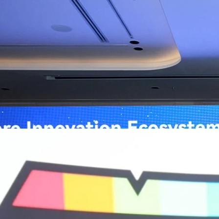
ิวงการสาธารณสุขไทยด้วย AI เปิดตัว 4 นวัตกรรมเปลี่ยน
่อการแพทย์ในประเทศไทย
หัวเว่ย จัดงาน “Huawei AI+ Healthcare Summit” ภายใต้งาน Huawei
t 2026 รวมผู้นำด้านนโยบายสาธารณสุข ผู้บริหารโรงพยาบาลชั้นนำ และ
ยและจีน ร่วมขับเคลื่อนอนาคตของระบบสาธารณสุขไทยด้วยนวัตกรรมและ
กาศความร่วมมือครั้งสำคัญเพื่อยกระดับ Healthcare Ecosystem ของ
เตอร์ จาง ประธานกลุ่มธุรกิจการศึกษาและสาธารณสุขต่างประเทศ บริษัท หัว
ถึงความมุ่งมั่นของหัวเว่ยในการสนับสนุนการเปลี่ยนผ่านสู่ยุคดิจิทัลของระบบ
คโนโลยี AI ในการยกระดับคุณภาพการให้บริการทางการแพทย์ให้เข้าถึง
ภายใต้แนวคิด “AI for Health, Health for All” “วันนี้ปัญญาประดิษฐ์กำลังเข้า
ธารณสุขอย่างรวดเร็ว หัวเว่ยมีประสบการณ์ตรงจากการพัฒนาแพลตฟอร์ม
ต่โครงสร้างพื้นฐานด้านคอมพิวติงไปจนถึงโซลูชัน AI สำหรับผู้ป่วย บุคลากร
พยาบาล ซึ่งได้พิสูจน์ผลสำเร็จแล้วในโรงพยาบาลชั้นนำอย่างโรงพยาบาล
/69 โต 18% ลุย AI–Cloud–Green Energy สร้างฐาน
วามร่วมมือระหว่างหัวเว่ยกับพันธมิตรไทยในวันนี้จะช่วยผลักดันวิสัยทัศน์…
ร่งเครื่อง New Growth Engine พร้อมจ่ายปันผล 0.10
จำกัด (มหาชน) หรือ SYNNEX โชว์ผลการดำเนินงานแข็งแกร่ง กำไรสุทธิ
องปี 2569 เติบโต 17.8% และ 17.7% จากช่วงเดียวกันของปีก่อน สูงกว่าการ
ัญ พร้อมประกาศจ่ายเงินปันผลระหว่างกาล 0.10 บาทต่อหุ้น โดยกำหนดวันที่
ี่ 19 สิงหาคม 2569 และกำหนดจ่ายเงินปันผลวันที่ 2 กันยายน 2569 นางสาวสุ