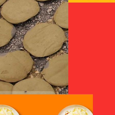
คนมองข้าม การที่จะบอกว่าวิตา
24/05/2023
ชนิดอื่นน่าจะเหมาะกว่า เพราะอ
แน่นอนว่ารวมถึงวิตามินซีเสริมที่
คุณเคยอยากกินอะไรที่
ทำให้เกิดอาการปัสสาวะขัดหรือ
แปลก
เป็นทราย ติดเชื้อ และอีกหลาย
ทางปัสสาวะ โดยหลังจากที่วิตาม
คุณเคย “อยากกิน” หรือ “กิน”
เป็นอวัยวะที่กรองของเสียออกไ
เพื่อนกินของที่ไม่น่าจะกินได้
เลตจากการได้รับวิตามินซีมาเจ
อยากรู้อยากลอง แต่ Pica Synd
‘แคลเซียมออกซาเลต’ หรือก็นิ่
เรียกในภาษาไทยว่าโรคกินของแป
อยากกิน ‘สิ่งของ’ ที่ไม่ใช่อ
ภูษิต เรืองอุดมกิจ
| 1172 days
แต่มีอยู่จริงอย่าง Pica syndr
magpie) ซึ่งนกชนิดนี้ขึ้นชื่อ
Read More
แปลกกิน สิ่งของบางอย่างที่คนเ
อาหาร แต่กลับไม่มีคุณค่าทางส
ญหาสุขภาพ