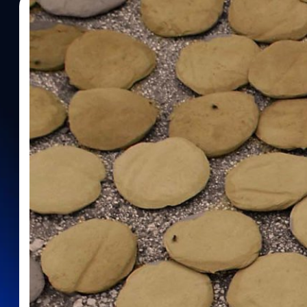
28/11/2023
ภูษิต เรืองอุดมกิจ
| 984 days ago
Read More
คุกกี้ดินของชาวเฮติ รสชาติแห่งความเหลื่อมล้ำ ก
‘ปรุงด้วยดิน อบด้วยแดด’ ขั้นตอนง่าย ๆ ถ้าคุณอยากกินคุกกี้ดิน (Mud 
คุกกี้โคลนอาจจะถูกต้องกว่า เพราะคุกกี้นี้ทำมาจากโคลน ผสมเข้ากับวั
ผักท้องถิ่นที่พอหาได้เพื่อเติมรสชาติ และสารอาหาร พอนำมาผึ่งแดดจ
มีหน้าตาเหมือนคุกกี้ เมื่อได้ยินชื่อ และรู้วิธีทำ เมนูนี้ก็ไม่น่าจะเป็นท
ที่มีฐานะยากจน ไม่มีสิทธิ์ปฏิเสธอาหารจากธรรมชาติจานนี้ได้ คนจนในเฮ
ข้าว หรือคนฝรั่งเศสกินบาแกตต์ ทั้งนี้ก็เพื่อบรรเทาความหิว และประทัง
ต่อสุขภาพก็ตาม คุกกี้ดิน รสชาติแห่งความยากจน คุกกี้ดิน ในภาษาท้อง
หรือ บงบงแต (Bonbon tè) เป็นอาหารที่พบได้ทั่วตามพื้นที่สลัมของประ
อาศัยอยู่ในพื้นที่ลักษณะนี้คิดเป็น 74 เปอร์เซ็นต์ของจำนวนประชากรทั
ความยากจนแบบสุดขีด หลายร้อยปีก่อนเฮติเคยเป็นอาณานิคมของฝรั่งเศ
ผลประโยชน์ในทางเศรษฐกิจอยู่บ้าง แต่พิษภัยของสงคราม ภัยธรรม
แทรกแซงจากประเทศมหาอำนาจตามกาลเวลาได้เปลี่ยนดินแดนแห่งนี้
หิวโหยติดอันดับต้นของโลก และจนที่สุดในแถบลาตินอเมริกา และทะ