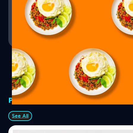
เชื่อว่าคนทุกคนต้องมีอาหารที่ชื่นชอบหรืออาหารที่เรียกได้ว่าเป็นเซฟ
กินอาหารเมนูเดิมบ่อย ๆ ซึ่งไม่ใช่เรื่องแปลก แต่สำหรับคนที่กินอาหารเม
นาน โดยเฉพาะจากร้านเดิมด้วยแล้วอาจเกิดความเสี่ยงของปัญหาสุขภาพโดย
ของโรคเลยก็ว่าได้ ต่อให้อาหารชนิดนั้นจะมีประโยชน์ก็ตาม การกินอา
เลยหรือ? การกินอาหารแบบเดิมซ้ำทุกวันเกิดได้จากหลายเหตุผล เช่น
ภูษิต เรืองอุดมกิจ
| 1186 days ago
คุ้นเคยกับอาหาร ราคาถูก ไม่รู้ว่าจะกินอะไรดี กินแบบเดิมเพราะประหย
ให้เลือกมาก หรือมีข้อจำกัดด้านการกิน อย่างไม่กินเผ็ด ไม่กินผัก เป็นว
Read More
ในปัจจุบันจะไม่มีระยะเวลาที่แน่นอนที่บอกว่าไม่ควรกินอาหารชนิดใดชน
มื้อเที่ยงด้วยเมนูเดิมซ้ำกัน 1 สัปดาห์คุณอาจได้รับผลกระทบแล้ว เพีย
เกิดอาการ แต่สำหรับคนที่กินต่อกันเป็นเดือน หลายเดือน หรือแม้กระทั่ง
ปัญหาเพิ่มมากขึ้นเรื่อย ๆ ผลกระทบทางสุขภาพจากการกินอาหารเมนูเ
ความเปลี่ยนแปลงด้านลบของสุขภาพ แต่นานวันเข้า คุณอาจเสี่ยงต่อป
ร่างกายเสียสมดุล ร่างกายมนุษย์ต้องการสารอาหารหลากหลายชนิดเพ
ระบบต่าง ๆ แน่นอนว่าการกินอาหารเมนูเดิม ๆ ที่มีวัตถุดิบซ้ำ ๆ ทำให้
อย่างแรกเลยคือคุณจะได้รับสารอาหารบางชนิดมากเกินไป เช่น การกิ
ไขมันอิ่มตัวมากเกินไปเพิ่มความเสี่ยงภาวะไขมันในเลือดสูง ในขณะเด
PR Partners
อาหารบางชนิด เช่น…
See All
07/08/2026