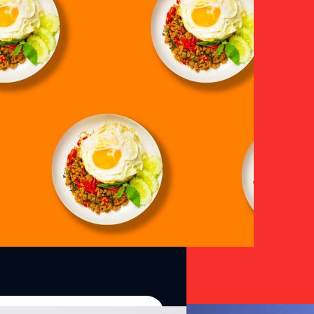
โซน เวลาคิดอะไรไม่ออกก็มักจะเลือก
นูเดิมซ้ำ ๆ ทุกวันติดต่อกันเป็นเวลา
ไม่รู้ตัว ถึงขั้นเพิ่มความเสี่ยง
หารแบบเดิมซ้ำ ๆ อันตรายขนาดนั้น
 ความชื่นชอบในรสชาติอาหาร ความ
ัดเวลาคิด ลดความยุ่งยาก ไม่มีเมนู
ีแกน หรือกำลังคุมอาหารอยู่ แม้ว่า
ิดหนึ่งนานเกินไป แต่เพียงแค่คุณกิน
งแค่ไม่ใช่ผลกระทบที่รุนแรงและทำให้
เป็นปีอาจมีความเสี่ยงที่จะเกิด
ดิมซ้ำ ๆ ในระยะแรก คุณอาจไม่เห็น
ัญหาสุขภาพต่อไปนี้ได้ สารอาหารใน
ื่อรักษาการทำงานของอวัยวะและ
คุณได้รับสารอาหารชนิดเดิมทุกวัน
นกะเพราหมูกรอบอาจทำให้คุณได้รับ
ียวกันก็ทำให้ร่างกายคุณขาดสาร
07/08/2026