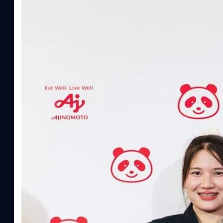
ทีมคอนเทนต์ BT
| 1 days ago
Read More
อายิโนะโมะโต๊ะ เผยยุทธศาสตร์ Food Technology 
“AminoScience” เจาะอินไซต์ผู้บริโภคและ B2B
บริษัท อายิโนะโมะโต๊ะ (ประเทศไทย) จำกัด จัดงาน The Heartbeat b
แนวคิดการดำเนินธุรกิจและการพัฒนาผลิตภัณฑ์ที่ขับเคลื่อนด้วยเท
ผู้บริโภค ท่ามกลางการเติบโตของตลาด Health & Wellness ในประเทศไท
บาท หรือคิดเป็นสัดส่วนราว 8% ของผลิตภัณฑ์มวลรวมในประเทศ (GDP
ความรู้หลักรูปแบบผลิตภัณฑ์ / โซลูชันกลุ่มเป้าหมายหลักNutrition
ประโยชน์จากกรดอะมิโน)aminoVITAL, AminoNITE,