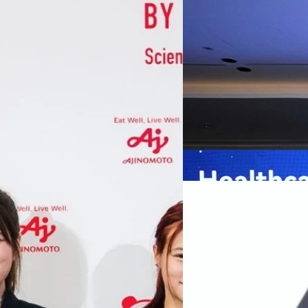
หัวเว่ยเดินหน้าปฏิวัต
เกมเร่งเครื่อง AI เพื
กรุงเทพฯ, 7 สิงหาคม 2569 — 
Thailand Digital & AI Summi
ชูเทคโนโลยี
พันธมิตรด้านเทคโนโลยีจากไท
ปัญญาประดิษฐ์ (AI) พร้อมประ
ประเทศอย่างเป็นทางการ นายปี
y “AminoScience” ร่วมเปิดเผย
ทีมคอนเทนต์ BT
| 1 days ago
เว่ย เทคโนโลยี่ จำกัด ได้กล่าว
คโนโลยีทางอาหาร และข้อมูลพฤติกรรม
สาธารณสุขไทย และบทบาทของเท
Read More
ประชาชนได้อย่างทั่วถึงมากขึ้น 
ย ซึ่งมีมูลค่ามากกว่า 1.5 ล้านล้าน
มาเปลี่ยนแปลงอุตสาหกรรมสา
06/08/2026
) กลุ่มธุรกิจเทคโนโลยีและองค์
ข้อมูลสุขภาพแบบครบวงจร ตั้งแ
ทางการแพทย์ และผู้บริหารโรง
 & Well-beingAminoScience (การใช้
SYNNEX โชว์กำไร Q2
หลายแห่งในจีน เราเชื่อมั่นว่าค
Recurring Revenue เ
บาท/หุ้น
บริษัท ซินเน็ค (ประเทศไทย) 
ไตรมาส 2 และงวด 6 เดือนแรกข
เติบโตของรายได้อย่างมีนัยสำค
ไม่ได้รับสิทธิปันผล (XD) วันท