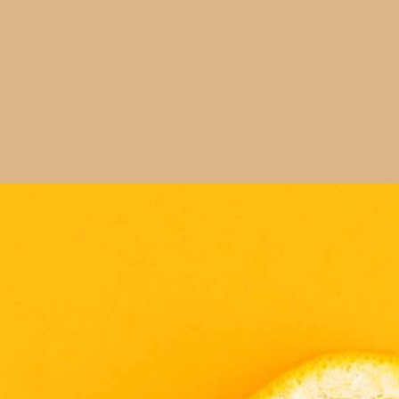
 ชาหมักเสริมโพรไบโอติกส์เพื่อสุขภาพ
วัติศาสตร์ย้อนกลับไปกว่า 2,000 ปี เชื่อกันว่ามีต้นกำเนิดมาจากดินแดนแห่งชา
 ago
หร่ก็ได้ ได้รับเยอะเกินไปอาจเสี่ยงนิ่ว
ายคนน่าจะใช้เป็นประจำ เพราะวิตามินซีหรือกรดแอสเคอร์บิก (Ascorbic acid)
าดีต่อสุขภาพ วิตามินซีจัดเป็นสารต้านอนุมูลอิสระที่ช่วยชะลอการเสื่อมของ
ทั้งยังมีบทบาทสำคัญต่อระบบภูมิคุ้มกัน การสร้างคอลลาเจน การดูดซึมธาตุ
าวิตามินซีอาจมีส่วนช่วยโรคหัวใจ และโรคมะเร็งบางชนิด เลยเป็นเหตุผลว่าทำไม
วไปมักเข้าใจว่าวิตามินซีเป็นอาหารเสริมที่ปลอดภัย ได้รับปริมาณมากก็ไม่ส่งผล
 ago
ยในน้ำ หากได้รับเกินจะถูกขับออกผ่านทางปัสสาวะ แต่คุณอาจกำลังเข้าใจผิด
หมือนกัน แถมอาจทำให้เกิดนิ่วได้ด้วย ในบทความนี้ Hack for Health จะพาคุณ
คียงจากการใช้วิตามินซีกันใหม่ นิ่ววิตามินซี และผลข้างเคียงจากวิตามินซีที่