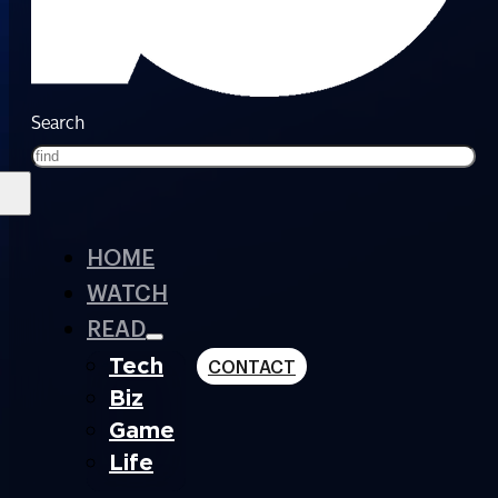
Search
HOME
WATCH
READ
Tech
CONTACT
Biz
Game
Life