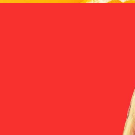
มินซีปลอดภัยอาจไม่ถูกต้องสักเท่าไหร่ แต่ควรบอกว่าปลอดภัยกว่าวิตามิน
ะไรก็ตามที่มากเกินไปต่อให้มีประโยชน์แค่ไหนก็ส่งผลเสียได้เหมือนกัน
เราใช้กันด้วย นิ่ววิตามินซีคืออะไร? นิ่ววิตามินซีก็คือนิ่วในไตทั่วไป โดยจะ
 ‘ไม่ใช่อาหาร’ ไหม? Pica Syndrome: โรคชอบกินของ
เจ็บเวลาฉี่ ปัสสาวะกะปริบกะปรอย ไม่สุด ปวดเอว ปวดหลัง ปวดบิด ปัสสาวะ
อาการ หลายคนพอจะรู้ว่าวิตามินซีเป็นสารที่ละลายน้ำได้และถูกขับออกผ่าน
ินซีถูกย่อยแล้วจะทำให้เกิดสารที่ชื่อ ‘ออกซาเลต’ (Oxalate) อยู่ภายในไต ซึ่ง
 อะไรที่ไม่ใช่อาหารไหม? ในตอนเด็ก ๆ หลายคนอาจเคยมีประสบการณ์หรือเห็น
ปเป็นปัสสาวะ และเดิมทีในไตจะมีแร่ธาตุอย่างแคลเซียมอยู่แล้ว เมื่ออกซา
 อย่างไส้ดินสอ ยางลบ ยาสีฟัน แป้งเด็ก และกระดาษ ซึ่งส่วนใหญ่ก็มาจากความ
อกับแคลเซียม จะทำปฏิกิริยาและจับตัวกันกลายเป็นก้อนแร่ธาตุชื่อ
rome (พิคาร์ซินโดรม / พิก้าซินโดรม) นั้นต่างออกไป Pica syndrome ถูก
วในไตชนิดหนึ่งนั่นเอง…
ลก ถูกจัดอยู่ในกลุ่มของอาการทางจิตที่อธิบายพฤติกรรมที่คนคนหนึ่งรู้สึก
าหารโดยไม่สามารถควบคุมตัวเองได้ Hack for Health จะคุณไปรู้จักกับโรคแปลก
 ago
ome กัน Fun fact: ชื่อ Pica มาจากชื่อสปีซีส์ของนกสาลิกาปากดำ (Eurasian
ว่าชอบกินของแปลก ๆ ที่ไม่ใช่อาหาร สิ่งของยอดฮิตที่คน (เป็นโรค) ชอบกินของ
ป็น Pica syndrome กินมีทั้งของที่ไม่ใช่อาหารเลยและของที่เหมือนจะเป็น
ารอาหารเลยก็มี มาลองเช็กกันดูว่าคุณเคยอยากกินของเหล่านี้ไหม น้ำแข็ง…