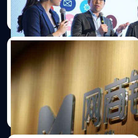
BizMerchant เพื่อใช้หมุนเวียนในธุรกิจวงเงินสูงสุด 1 ล้านบาท
พร้อมระบบบริหารจัดการร้านค้าออนไลน์ ตอบโจทย์ลูกค้า
Totsapon Kritsadangphorn
| 2428 days ago
ธุรกิจรายย่อย ช่วยขับเคลื่อนเศรษฐกิจดิจิทัลของประเทศไทย
Read More
ซึ่งปัจจุบันมีขนาดใหญ่เป็นอันดับสองในเอเชียตะวันออกเฉียง
ใต้ มีอัตราการเติบโตสะสมต่อปีอยู่ที่ร้อยละ 33 ระหว่างช่วงปี
2558-2562 ซึ่งปัจจัยหลักมาจากภาคธุรกิจอีคอมเมิร์ซ ที่คาด
02/08/2019
ว่าจะเติบโตอย่างก้าวกระโดด โดยมีมูลค่าตลาดเพิ่มขึ้นจาก
5,000 ล้านดอลล่าร์สหรัฐ ในปีนี้ เป็น 18,000 ล้านดอลล่าร์
วิเคราะห์ MYbank ปฎิวัติวงการกู้เงิน SME จีน
สหรัฐ ภายในปี 2568 โดยแนวโน้มการเติบโตอันมหาศาลนี้
ที่ปล่อยกู้แล้วกว่า 2 ล้านล้านหยวนใน 4 ปี จะ
หมายถึงโอกาสทางธุรกิจสำหรับผู้ประกอบการ ที่สามารถสร้าง
เกิดอะไรขึ้นในอนาคตอันใกล้นี้?
ยอดขายผ่านช่องทางออนไลน์ต่าง ๆ รวมถึงความสามารถใน
เมื่อ MYbank ธนาคารออนไลน์ของแจ็ก หม่า ผู้ก่อตั้งอาลีบา
การเข้าถึงเงินทุนหมุนเวียนที่ทันท่วงที โดยผู้ประกอบการ
บา กรุ๊ป ซึ่งเป็นตลาด E-Commerce ที่ใหญ่ที่สุดในจีน กำลัง
อีคอมเมิร์ซในนามบุคคลทั่วไปหรือจดทะเบียนนิติบุคคล ที่
ปฎิวัติการให้สินเชื่อกู้ยืมในรูปแบบใหม่ ที่ผลักดันกลุ่มธุรกิจ
ดำเนินธุรกิจบน Lazada มาอย่างน้อย 6 เดือน และมีรายได้รวม
SME รายย่อยด้วยการใช้ระบบ AI วิเคราะห์ความเสี่ยงด้วย
เฉลี่ยในรอบ 6 เดือนล่าสุดมากกว่า 500,000 บาทขึ้นไป
ตัวแปรกว่า 3,000 รายการ ก่อนปล่อยสินเชื่อ ซึ่งผู้กู้สามารถกู้
Totsapon Kritsadangphorn
| 2563 days ago
สามารถยื่นขอสินเชื่อ UOB BizMerchant ได้ และรับสิทธิ
ได้สูงสุดกว่า 5 ล้านหยวนสำหรับธุรกิจขนาดเล็ก และ ณ
Read More
พิเศษใช้บริการจากเบนโตะเว็บ ฟรี 3 เดือนแรก…
ปัจจุบันมีผู้ใช้บริการแล้วกว่า 16 ล้านราย ด้วยวงเงินรวม
ทั้งหมดกว่า 2 ล้านล้านหยวนภายใน 4 ปี หรือกว่า 8.942 ล้าน