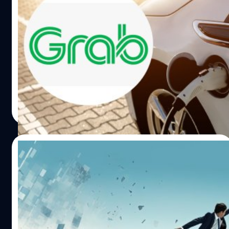
Grab จับมือพันธมิตร ดันคนขับแกร็บใช้รถ EV
ให้ได้ 10% ด้วยโปรผ่อนรถ 72 เดือน ไม่ดู
ประวัติการเงิน
ด้วยโปรแกรม ‘ผ่อนขับรับรถ’ (Drive-to-Own) สินเชื่อรถยนต์
ไฟฟ้าแบบผ่อนจ่ายรายวัน เจาะกลุ่มคนขับที่ต้องการให้บริการ
ผู้โดยสารด้วยรถ EV และ ‘เช่าครบจบบนแอป’ (End-to-End
EV Bike Rental) โปรแกรมเช่ารถมอเตอร์ไซค์ไฟฟ้าราคาเริ่ม
ต้นเพียง 125 บาทต่อวัน เจาะกลุ่มไรเดอร์ที่ต้องการประหยัด
พนิตา สืบสมุทร
| 1013 days ago
ค่าใช้จ่ายในการให้บริการเดลิเวอรีหรือรับ-ส่งผู้โดยสาร ซึ่ง
Read More
คาดว่าจะช่วยให้พาร์ตเนอร์ของ Grab เข้าถึง EV ได้ไม่ต่ำกว่า
8,000 คันภายในปี 2568 พร้อมชวนผู้ใช้บริการร่วมรักษ์โลก
ผ่านฟีเจอร์ ‘Grab EV rides’ ที่พัฒนาขึ้นเพื่อช่วยเพิ่มโอกาส
26/10/2023
ค้นหารถ EV ในพื้นที่และช่วงเวลานั้นๆ มาให้บริการเป็นตัว
เลือกแรก
เปิดตำราวิชาตัวเบา : เอาตัวรอดอย่างไร? เมื่อ
ผ่อนรถยนต์ต่อไม่ไหว
หากการผ่อนรถยนต์กำลังเป็นภาระด้านการเงินของคุณแล้วล่ะ
ก็ เราขอแนะนำให้คุณใช้วิชาตัวเบา เอาตัวให้รอด ก่อนที่