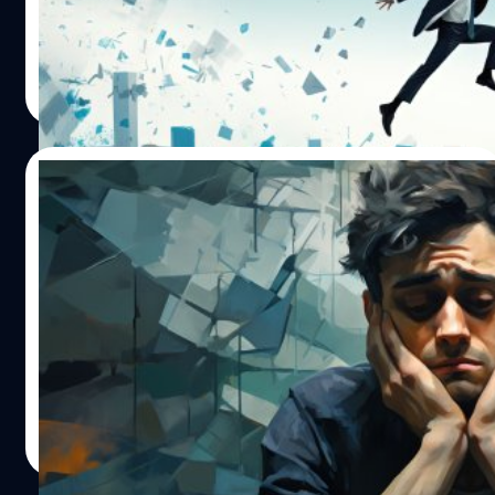
รถยนต์จะเป็นห่วงผูกคอคุณจนหายใจหายคอไม่ออก
พราย อักษร
| 1017 days ago
Read More
25/10/2023
ค้ำประกัน : พิษจากความใจดี ระวังเป็นนายแบก
(หนี้) ที่ไม่ได้ก่อ
เมื่อถูกขอให้ค้ำประกันสินเชื่อ หมายความว่าเราอาจจะต้อง
เข้าไปร่วมรับผิดชอบกับคน ๆ นั้นด้วย ก่อนตัดสินใจก็ต้อง
พิจารณาให้ดี
พราย อักษร
| 1018 days ago
Read More