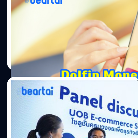
เกิดขึ้น แต่สถานการณ์ตอนนี้ใกล้ถึงจุดวิกฤต จากการใช้ชีวิต
เอกสาร
ของมนุษย์ที่มีส่วนทำให้สถานการณ์รุนแรงขึ้นเรื่อย ๆ เกิดการ
เปลี่ยนแปลงสภาพภูมิอากาศ ส่งผลให้เกิดภัยพิบัติและผลกระ
บริษัท เซ็นทรัล เจดี ฟินเทค จำกัด ผู้นำด้านเทคโนโลยีทางการ
ทบต่าง ๆ ถึงเวลาที่พวกเราต้องร่วมมือกันอย่างจริงจังและ
เงินและดิจิ-ไลฟ์สไตล์ของกลุ่มเซ็นทรัล บริษัทค้าปลีกที่ใหญ่
ลงมือทำทันทีเพื่อลดการปล่อยก๊าซเรือนกระจก และช่วยให้
ที่สุดของประเทศไทย และ เจดี ดิจิตส์ (JD Digits) ผู้นำ
โลกของเราอยู่รอด ภาวะโลกร้อนเป็นวิกฤตที่ตื่นตัวกันทั่วโลก
นวัตกรรมระดับโลก จับมือกับ ธนาคารกสิกรไทย ผู้นำด้าน
หลายประเทศออกมาตรการเพื่อควบคุมเรื่องนี้ เช่น EU
ดิจิทัล แบงก์กิ้ง ในประเทศไทย เปิดตัว “ดอลฟิน มันนี่ จาก
วาณิชชา สายเสมา
| 2081 days ago
ประกาศหยุดจำหน่ายรถเครื่องยนต์สันดาป…
ธนาคารกสิกรไทย” (Dolfin Money | KBank) สินเชื่อส่วน
Read More
บุคคลบนดิจิทัลแพลตฟอร์มเต็มรูปแบบรายแรกผ่านแอปฯ
Dolfin พร้อมให้บริการตั้งแต่วันที่ 1 ธ.ค. 2563 นี้เป็นต้นไป
ภายใต้แนวคิด “ฮีโร่จัดให้ เบาใจคุณ” ให้สามารถเข้าถึงวงเงิน
15/12/2019
สินเชื่อได้ง่ายๆ ผ่านแอปพลิเคชัน Dolfin ไม่ต้องใช้หลัก
ประกัน ไม่ต้องส่งเอกสารแสดงรายได้ สามารถสมัครง่ายได้
UOB ร่วมกับ Lazada และ BentoWeb เปิดตัว
ทุกที่ ทุกเวลา รู้ผลอนุมัติเร็วสุดใน 5 นาที และพร้อมใช้วงเงิน
โซลูชั่นครบวงจร UOB BizMerchant เพื่อ
ได้ทันที โดยสามารถเบิกถอนเงินสด โอนเข้าบัญชี หรือจะใช้
ธุรกิจอีคอมเมิร์ซ
จ่ายชอปปิ้งกับร้านค้าชั้นนำในเครือเซ็นทรัลและร้านค้า
ธนาคารยูโอบี (ไทย) จำกัด รุกตลาดสินเชื่อเพื่ออีคอมเมิร์ซ
พันธมิตรได้สะดวกสบาย เพียงสแกนคิวอาร์โค้ด ตั้งเป้าผู้ได้รับ
รายย่อย จับมือลาซาด้าและเบนโตะเว็บ สองพันธมิตรในวงการ
การอนุมัติสินเชื่อ 100,000 ราย คิดเป็นวงเงินสินเชื่อ…
อีคอมเมิร์ซ มอบโซลูชั่นครบวงจร ทั้งสินเชื่อ UOB