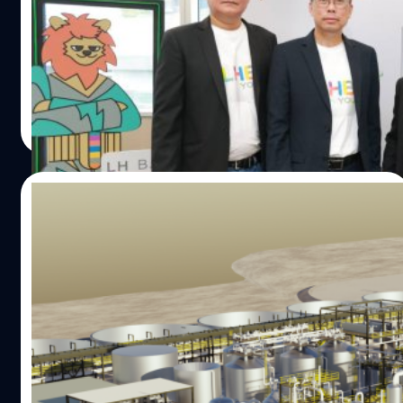
นายฉี ชิง-ฟู่ กรรมการผู้จัดการ บริษัท แอล เอช ไฟแนนซ์เชียล
กรุ๊ป จำกัด (มหาชน) หรือ LHFG เปิดเผยภาพรวมเศรษฐกิจ
ไทยในปี 2566 ว่ามีแนวโน้มขยายตัวต่อเนื่องราว 3.7% โดยได้
แรงหนุนจากภาคการท่องเที่ยว การจ้างงาน และการลงทุน
ภาคเอกชนที่ปรับตัวดีขึ้น และคาดว่าอัตราเงินเฟ้อจะทยอย
พนิตา สืบสมุทร
| 1255 days ago
ปรับลดลงตามราคาพลังงาน อย่างไรก็ตาม ยังต้องเฝ้าระวัง
Read More
ปัจจัยเสี่ยงอื่น ๆ ที่อาจกระทบต่อการฟื้นตัวของเศรษฐกิจไทย
เช่น การฟื้นตัวของรายได้ภาคครัวเรือนและภาคธุรกิจบางกลุ่ม
ที่เปราะบาง, การดำเนินนโยบายการเงินที่เข้มงวดของประเทศ
16/01/2023
คู่ค้าหลัก โดยเฉพาะสหรัฐฯ และสหภาพยุโรป รวมถึงความ
เสี่ยงทางภูมิรัฐศาสตร์จากความขัดแย้งระหว่างรัสเซีย -
ฝ่ายบริหารของไบเดนเสนอสินเชื่อแบบมี
ยูเครน สำหรับกลยุทธ์การดำเนินงานของ LHFG ในปี 2566 นี้
เงื่อนไขมูลค่า 23,111 ล้านบาท ให้เหมืองลิเทียม
จะเน้นไปที่การนำเสนอผลิตภัณฑ์ทางการเงินและการลงทุนที่
Ioneer
ครบวงจรเหมาะสมกับสถานการณ์และจังหวะการลงทุนให้กับ
กระทรวงพลังงานสหรัฐฯ ประกาศมอบข้อเสนอสินเชื่อแบบมี
ลูกค้าผ่าน Digital Platform รวมถึงกลยุทธ์การ Synergy
เงื่อนไขให้แก่ Ioneer บริษัทเหมืองลิเธียม ด้วยมูลค่าสูงถึง 700
ภายในกลุ่มธุรกิจทางการเงิน และ CTBC บริษัทแม่ของกลุ่ม
ล้านเหรียญสหรัฐฯ (23,111 ล้านบาท) เพื่อพัฒนาโครงการ
ธุรกิจทางการเงินแลนด์ แอนด์ เฮ้าส์ เพื่อร่วมกันพัฒนา
Rhyolite Ridge Lithium-Boron ในรัฐเนวาดาสำหรับจัดหา
ผลิตภัณฑ์และบริการที่ตอบสนองความต้องการของลูกค้าทุก
แบตเตอรี่ลิเทียมคาร์บอเนตแก่รถยนต์ไฟฟ้าได้ประมาณ
ศิลา วงศ์เจริญ
| 1299 days ago
กลุ่ม รวมทั้งขยายฐานลูกค้าที่ทำธุรกิจต่างประเทศเพิ่มมากขึ้น