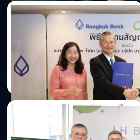
29/08/2023
ธนาคารกรุงเทพปล่อยกู้บางจากฯ วงเงินไม่
เกิน 32,000 ล้านบาท ซื้อหุ้น ESSO
ธนาคารกรุงเทพปล่อยกู้ บมจ.บางจาก คอร์ปอเรชั่น วงเงินรวม
ไม่เกิน 32,000 ล้านบาท เพื่อใช้สำหรับการเข้าซื้อหุ้น บมจ.เอส
โซ่ (ประเทศไทย) หรือ ESSO
วาณิชชา สายเสมา
| 1075 days ago
Read More
02/03/2023
LH Bank ประกาศแผนปี 2566 หันรุกธุรกิจผล
ตอบแทนสูง – ปั้นรายได้ค่าธรรมเนียมเพิ่ม 10%