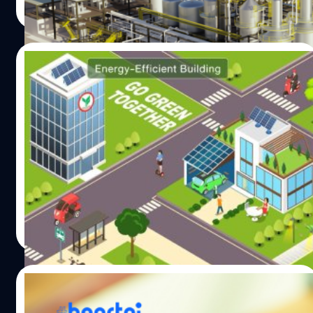
370,000 คันต่อปี ซึ่งจะช่วยลดการใช้น้ำมันเบนซินได้ 145
Read More
(Trade Finance) นอกจากนี้ มีการพัฒนาผลิตภัณฑ์สินเชื่อรูป
ล้านแกลลอน/ปี และป้องกันการปล่อยก๊าซ
แบบใหม่ ๆ…
คาร์บอนไดออกไซด์ได้ 1,290,000 ตัน/ปี ทั้งนี้ยังช่วยงสร้าง
งานก่อสร้างได้ถึง 600 ตำแหน่งและงานด้านปฏิบัติการ 250 -
17/02/2022
300 ตำแหน่ง
เคแบงก์เปิดตัวสินเชื่อสีเขียว หนุนคนไทยสร้าง
ไลฟ์สไตล์รักษ์โลก
วันที่ 17 กุมภาพันธ์ 2565 กสิกรไทยเปิดตัวโครงการ GO
GREEN Together ชวนคนไทยรักษ์โลกไปด้วยกัน เป็นธนาคาร
แรกที่เชื่อมโยงและผลักดันให้เกิด Green Ecosystem อย่าง
ครบวงจร ประเดิมด้วยแคมเปญสินเชื่อ GREEN ZERO หนุน
คนไทยให้เข้าสู่การใช้ชีวิตแบบ Green Lifestyle ได้ง่ายขึ้น จัด
วาณิชชา สายเสมา
| 1633 days ago
ให้ครบสินเชื่อพร้อมโปรโมชันพิเศษ ทั้งสินเชื่อรถยนต์พลังงาน
Read More
ไฟฟ้า ขับฟรี ผ่อน 0 บาท 90 วัน นอกจากนี้ มอบโปรโมชันฟรี
ดอกเบี้ย 0% นาน 3 เดือน สำหรับสินเชื่อบ้านเพื่อติดตั้งแผงโซ
ลาร์ และสินเชื่อธุรกิจเพื่อติดตั้งแผงโซลาร์และสินเชื่อ
25/11/2020
ประหยัดพลังงาน นายกฤษณ์ จิตต์แจ้ง กรรมการผู้จัดการ
ธนาคารกสิกรไทย เปิดเผยว่า ภาวะโลกร้อนไม่ใช่เรื่องที่เพิ่ง
Dolfin Money | KBank สินเชื่อดิจิทัล ไม่ง้อ