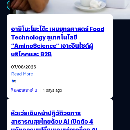
ถือของตัวเองกันทั้งนั้น ไม่ว่าจะขึ้นรถลงเรือไปเหนือล่องใต้ ก็
See All
ไม่เห็นว่าจะมีใครยอมละสายตาจากหน้าจอเลย ทำให้ความ
ต้องการสเป็คของสมาร์ทโฟนสูงขึ้นเรื่อยๆ นอกจากหน้าจอ
ต้องใหญ่ความคมชัดต้องระดับ HD เชื่อมต่ออินเทอร์เน็ต
อายิโนะโมะโต๊ะ เผยยุทธศาสตร์ Food
ความเร็วสูงได้แบบไม่มีสะดุด และแน่นอนว่ากล้องหน้าและ
Technology ชูเทคโนโลยี
กล้องหลังจะต้องเก็บภาพได้คมชัดในระดับรูขุมขน ที่กล่าวมา
“AminoScience” เจาะอินไซต์ผู้
ทั้งหมดนี้ตัวท็อปก็ซัดเข้าไปมากกว่าสองหมื่นบาท “สมาร์ทวอ
ทช์” ของจำเป็นสำหรับวันหยุด โดยเฉพาะคนรุ่นใหม่ที่รัก
บริโภคและ B2B
สุขภาพอย่างจริงจัง เพราะ Gadget ตัวนี้จะบอกรายละเอียดใน
ทุกกิจกรรมในการออกกำลังกายของคุณ ไม่ว่าจะเป็นจำนวน
07/08/2026
ก้าวที่ออกเดิน ระยะทางที่ออกวิ่ง เรื่อยไปจนถึงการเช็ค
Read More
ตำแหน่งที่คุณเคลื่อนที่ด้วยระบบ GPS นอกจากนั้นยังคอย
เตือนสำหรับสายโหดที่มักจะออกกำลังกายหนักหน่วงชนิดที่
ทีมคอนเทนต์ BT
| 1 days ago
ไม่เกรงใจหัวใจตัวเองเลย ใช่แล้วอุปกรณ์ตัวนี้สามารถวัด
อัตราการเต้นของหัวใจ และจะค่อยเตือนเมื่อคุณหักโหมเกิน
ไป สนนราคาสมาร์ทวอทซ์ที่มาพร้อมคุณสมบัติเหล่านี้ อยู่ใน
หัวเว่ยเดินหน้าปฏิวัติวงการ
ช่วงหมื่นอัพแน่นอน “กล้องมิลเลอร์เลส” อย่างที่ทราบกันดีว่า
สาธารณสุขไทยด้วย AI เปิดตัว 4
กล้องตัวเล็กพกพาสะดวกแบบนี้ คุณภาพของภาพถ่ายที่ได้นั้น
ใกล้เคียงกับกล้อง DSLR ตัวใหญ่ๆ แล้ว ทำให้นี่คือหนึ่งใน
นวัตกรรมเปลี่ยนเกมเร่งเครื่อง AI