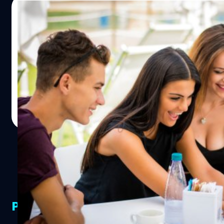
ล้านบาท นับเป็นตัวเลขที่ไม่ธรรมดาสำหรับการปล่อยกู้สินเชื่อ
16/07/2018
และทั้งหมดนี้เกิดขึ้นจากการกู้ผ่าน สมาร์ตโฟน โดย
กระบวนการทั้งหมดใช้เวลาเพียง 3 นาทีเท่านั้นโดยไม่ต้องใช้
Gadget ตัวช่วยที่จะเติมเต็มไลฟ์สไตล์ของคุณ
นายธนาคารที่เป็นมนุษย์เลยแม้แต่คนเดียว ซึ่งถ้าผู้กู้ถ้าผ่าน
เงื่อนไข ก็จะได้รับเงินสดผ่านบัญชีทันที โดยปี 2018 MYbank
ไลฟ์สไตล์ของคนรุ่นใหม่นั้นส่วนใหญ่จะหมดไปกับการเดินทาง
เผยรายได้แล้วกว่า 670 ล้านหยวน แต่อย่างไรก็ตาม เขาไม่ใช่
และการทำงาน แต่ก็ยังต้องแบ่งเวลาให้กับเรื่องของการออก
ผู้ปล่อยสินเชื่อออนไลน์รายเดียวในตลาด เพราะเทนเซนต์ โฮ
กำลังกาย การท่องเที่ยว และเพื่อความบันเทิงส่วนตัวอีกด้วย
ลดิ้ง และ ผิงอัน อินชัวรันซ์…
ซึ่งการใช้ชีวิตแบบนี้มักจะต้องมีตัวช่วยเพื่อให้สามารถทำ
กิจกรรมต่างๆ ได้ง่ายขึ้น และสะดวกขึ้น สิ่งเหล่านั้นเราเรียกกัน
Totsapon Kritsadangphorn
| 2945 days ago
รวมๆ ว่า Gadget นั่นเอง “หูฟัง” สิ่งที่ขาดไม่ได้ของคนเมือง
Read More
ส่วนใหญ่มักจะเสียเวลาในการเดินทางหลายชั่วโมงในแต่ละวัน
สิ่งหนึ่งที่พอจะช่วยให้เพลิดเพลินระหว่างเดินทางก็คงจะหนีไม่
พ้นการได้ฟังเพลงผ่านหูฟังเสียงดี และแน่นอนว่าจะต้องเป็นหู
ฟังไร้สายด้วย เนื่องจากหูฟังแบบมีสายอาจจะทำให้เกิดความ
ไม่สะดวกในการเดินทางในบริเวณที่มีคนหนาแน่น แน่นอนว่า
ความสะดวกสบายก็ต้องแลกด้วยค่าใช้จ่าย หูฟังไร้สายเสียง
ดีๆ ตอนนี้ก็ต้องควักกระเป๋าในราคาเกินครึ่งหมื่นขึ้นไปอย่างไม่
PR Partners
ต้องสงสัย “สมาร์ทโฟน” อวัยวะที่ 33 ของคนในยุคนี้ ไม่ว่าจะ
มองไปทางไหนก็จะเห็นคนพากันก้มหน้ามองดูแต่หน้าจอมือ