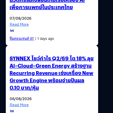
อุปกรณ์พกพาติดตัวไปในวันหยุด…
เพื่อการแพทย์ในประเทศไทย
07/08/2026
Read More
ทีมคอนเทนต์ BT
| 1 days ago
SYNNEX โชว์กำไร Q2/69 โต 18% ลุย
AI–Cloud–Green Energy สร้างฐาน
Recurring Revenue เร่งเครื่อง New
Growth Engine พร้อมจ่ายปันผล
0.10 บาท/หุ้น
06/08/2026
Read More