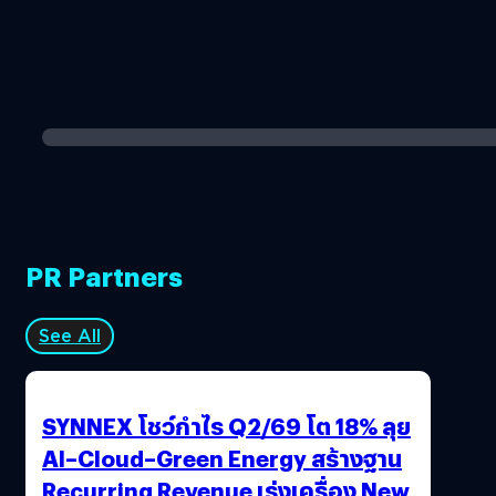
PR Partners
See All
SYNNEX โชว์กำไร Q2/69 โต 18% ลุย
AI–Cloud–Green Energy สร้างฐาน
Recurring Revenue เร่งเครื่อง New