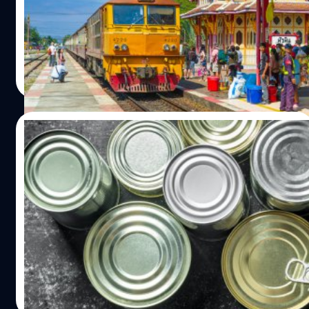
อัตราการขยายตัวทางเศรษฐกิจ หรือ GDP ของไทยในปี 2566
ลงมาอยู่ที่ 3.5% จากเดิมที่คาดไว้ 3.6%
วาณิชชา สายเสมา
| 1108 days ago
Read More
24/07/2023
เป็นรองแค่จีน! ไทยส่งออกปลากระป๋องมาก
เป็นอันดับ 2 ของโลก
ประเทศไทยส่งออกสินค้าปลากระป๋องและแปรรูปเป็นอันดับ 2
ของโลก ซึ่งเป็นรองจากประเทศจีนเท่านั้น และถือเป็นอันดับ 1
ของกลุ่มประเทศอาเซียน
วาณิชชา สายเสมา
| 1110 days ago
Read More