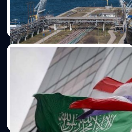
น้ำมันจากยุโรปมาใช้ได้ ทำให้ภาษีส่งออกลดลง
สรวิชญ์ พระสุจริตวงศ์
| 1522 days ago
Read More
07/02/2022
เคแบงก์ชี้ไทยฟื้นสัมพันธ์ซาอุฯ สร้างโอกาสให้
สินค้าไทย คาดส่งออกปี 65 โต 15%
การฟื้นความสัมพันธ์ระหว่างไทยกับซาอุดีอาระเบียครั้งแรกใน
รอบ 30 ปี ส่งผลให้หลังจากนี้คงจะมีการเชื่อมโยงทาง
เศรษฐกิจระหว่างกันมากขึ้น โดยในปี 2564 ไทยมีมูลค่าการค้า
กับซาอุฯ รวม 7,301 ล้านดอลลาร์ (ราว 240,710 ล้านบาท)
ส่วนใหญ่ไทยพึ่งพาการนำเข้าน้ำมันและเคมีภัณฑ์สูงถึง 5,662
วาณิชชา สายเสมา
| 1641 days ago
ล้านดอลลาร์ (ราว 186,670 ล้านบาท) ขณะที่ไทยส่งออกสินค้า
Read More
เพียง 1,638 ล้านดอลลาร์ (ราว 54,004 ล้านบาท) คิดเป็น