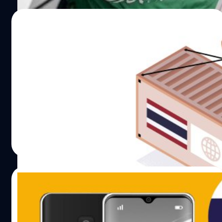
เพียง 0.6% ของการส่งออกทั้งหมดของไทย ทางด้าน
ศูนย์วิจัยกสิกรไทย มองว่า การกระชับความสัมพันธ์ครั้งนี้จะ
05/07/2021
สร้างโอกาสใหม่แก่สินค้าและธุรกิจไทย ขณะเดียวกันก็ต้อง
จับตาการการแข่งขันกับประเทศคู่แข่งอย่างเวียดนามและ
ทำไมเรายังดีใจไม่ได้ ในเมื่อการส่งออกของ
อินโดนีเซีย ถึงแม้ว่าสินค้าไทยจะตอบโจทย์ความต้องการของ
ไทยโตที่สุดในรอบ 11 ปี
ซาอุฯ ได้โดดเด่นที่สุดในอาเซียน แต่ในช่วงที่ผ่านมาสินค้าจาก
คู่แข่งอย่างอินโดนีเซียหลายรายการก็เริ่มแข่งขันกับไทย อาทิ
กระทรวงพาณิชย์แถลงตัวเลขการส่งออกของประเทศไทย
รถยนต์นั่ง, อาหารทะเลแปรรูป ขณะเดียวกันก็ต้องระวังสินค้า
เดือนพฤษภาคมที่ผ่านมา บอกว่าอัตราการขยายตัวสูงที่สุดใน
ข้าวจากเวียดนามที่อาจแข่งกับข้าวไทยมากขึ้น อย่างไรก็ดี การ
รอบ 11 ปี หรือนับจากปี 2553 โดยปกติแล้วเราควรจะดีใจกับ
แข่งขันของไทยกับคู่แข่งในขณะนี้ยังอยู่ในสถานะเท่าเทียมกัน
เรื่องนี้ แต่ทำไมประชาชนถึงรู้สึกเฉย ๆ และไม่ได้สัมผัสว่าชีวิต
คือต้องเสียภาษีนำเข้าเฉลี่ยที่ 5.6% (MFN rate) ซึ่งการจะผลัก
ดีขึ้นสักเท่าไหร่? คำตอบง่าย ๆ ก็คือ รายได้จากการส่งออกที่
มนต์ชัย วงษ์กิตติไกรวัล
| 1858 days ago
ดันการส่งออกของไทยไปซาอุฯ ให้เติบโตได้เต็มศักยภาพ ส่วน
เติบโตเป็นของบริษัทผู้ส่งออกขนาดใหญ่ กว่าจะส่งผ่านมาถึง
Read More
หนึ่งต้องอาศัยแรงผลักดันของภาครัฐ ซึ่งหากอาศัยจังหวะที่
มือประชาชนผ่านการจัดซื้อจัดจ้าง ลงทุนหรือจ้างงานมันต้อง
ไทยและซาอุฯ เริ่มสานสัมพันธ์ครั้งใหม่ต่อยอดเจรจาจัด
ใช้เวลา และยิ่งสถานการณ์เศรษฐกิจเป็นแบบนี้ ไม่ใช่เรื่องง่าย
ทำความตกลงทางการค้า (FTA) ระหว่างกันได้ก่อนชาติอื่น
เลยที่ภาคธุรกิจจะควักเงิน ขยายกำลังการผลิตหรือทำอะไรที่
30/03/2021
โดยอาจใช้รูปแบบเดียวกับสิงคโปร์ผ่านความตกลง GCC…
มีความเสี่ยงสูง อีกปัจจัยที่ตัวเลขการส่งออกพุ่งพรวดไม่ได้
ทำให้เราตื่นเต้นนัก ก็เพราะปีฐานที่นำมาคำนวณคือปี 2563 ที่
‘เมืองไทยขายรถ’ VS ‘เวียดนามขายมือถือ’
ผ่านมา ซึ่งเศรษฐกิจไทยหดตัวถึง 6.1% ดังนั้นเเมื่อหยิบตัวเลข
เข้าใจความต่างในการส่งออกสองประเทศ
ปีนี้เทียบกับปีที่ผ่านมา ไม่ว่าจะเป็นมุมไหนก็ตามที อย่างไรก็ดู