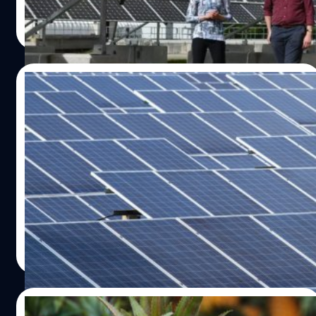
วาณิชชา สายเสมา
| 1168 days ago
Read More
23/05/2023
ปธน.ไบเดน ใช้สิทธิวีโต้ งดภาษีนำเข้าแผงโซ
ลาร์จาก 4 ประเทศในอาเซียนนาน 2 ปี
ประธานาธิบดีโจ ไบเดน ผู้นำของสหรัฐฯ ได้ใช้สิทธิวีโต้ เพื่อ
ยกเว้นภาษีสำหรับแผงโซลาร์ที่นำเข้าจาก 4 ประเทศใน
อาเซียน คือ มาเลเซีย กัมพูชา เวียดนาม และไทย
วาณิชชา สายเสมา
| 1172 days ago
Read More
12/04/2023