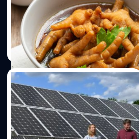
‘ตีนไก่’ เป็นหนึ่งในอาหารที่ชาวจีนชื่นชอบเป็นอย่างมากและ
นำมาทำอาหารได้หลากหลายเมนู ไม่ว่าจะเป็นตีนไก่ต้มพะโล้
ตีนไก่ซอสเผ็ด และตีนไก่ดองพริก
วาณิชชา สายเสมา
| 1165 days ago
Read More
27/05/2023
ความมั่นคงทางพลังงาน : สิ่งที่รัฐบาลสหรัฐฯ
แสวงหา และความเสี่ยงของส่งออกไทย
สหรัฐฯ นับเป็นตลาดส่งออกโซลาร์เซลล์อันดับ 1 ของไทย โดย
ครองสัดส่วนการส่งออกมากกว่าครึ่งหนึ่ง แต่ตลาดที่สำคัญนี้
กำลังเผชิญกับความท้าทายที่น่ากังวล