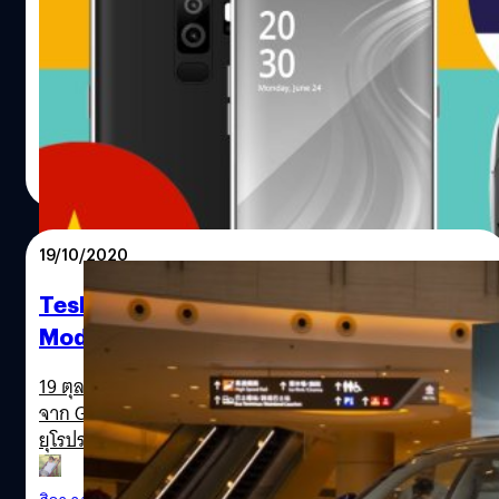
เติบโตขึ้นกว่าปี 2563 ที่ได้รับผลกระทบจากการแพร่ระบาด
ความจริงที่ต้องยอมรับกันได้แล้ว คือเศรษฐกิจของเวียดนาม
ของโรคโควิด-19 จนถึงป่านนี้ก็ยังสะบักสะบอมกับวิถีชีวิตใหม่
จะมีขนาดใหญ่กว่าประเทศไทยในอีก 15 ปีข้างหน้าหรือภายใน
ที่รายได้ผู้บริโภคลดลง กำลังซื้อต่ำ กิจกรรมทางเศรษฐกิจติด
ปี 2578 หากจังหวะในการวิ่ง (หรือเดิน) ของเศรษฐกิจทั้ง 2
ๆ ขัด ๆ เราคงหวังกลับมาพึ่งภาคบริการโดยเฉพาะการท่อง
ประเทศยังเป็นแบบที่เป็นอยู่ทุกวันนี้ จากข้อมูลของศูนย์วิจัย
เที่ยวในปีนี้ได้ยาก คงต้องเอาใจช่วยภาคการส่งออกที่เป็น
เศรษฐศาสตร์และธุรกิจ (CEBR) ที่รายงานว่าเศรษฐกิจของ
มนต์ชัย วงษ์กิตติไกรวัล
| 1956 days ago
เครื่องยนต์ตัวเดียวที่ทำงานอยู่ให้นำพาประเทศไปข้างหน้าต่อ
เวียดนามจะยังเติบโตได้อย่างร้อนแรง 7% ต่อปีต่อเนื่องไปใน
Read More
มูลค่าการส่งออกเดือนพฤษภาคม 2564 เติบโตขึ้น 41.59%
ทศวรรษนี้และจะค่อยปรับลดเป็นโตเฉลี่ยปีละ 6.6% ใน
เมื่อเทียบกับปีก่อนและเมื่อรวมมูลค่าการส่งออกทั้ง 5 เดือน
ทศวรรษถัดไป ซึ่งมูลค่าของขนาดเศรษฐกิจที่เราวัดกันด้วย
ของปีนี้ พบว่าเติบโต 10.78% ปัจจัยหลักคือการฟื้นตัวของ
ผลิตภัณฑ์มวลรวมภายในประเทศหรือ GDP นั้นจะแซงหน้า
19/10/2020
เศรษฐกิจโลก นั่นคือลูกค้าต่างประเทศของเราเริ่มกลับมาสั่ง
ประเทศอย่างไทยและไต้หวันในไม่ช้า คาดว่าอีก 15 ปีข้างหน้า
ซื้อสินค้าเพราะบ้านเมืองของเขาเศรษฐกิจเริ่มเดินหน้าต่อได้
เศรษฐกิจของเวียดนามจะแตะ 1.59 ล้านล้านเหรียญสหรัฐ
Tesla เผยจะส่งออกรถยนต์ซีดานไฟฟ้า
จากการควบคุมโรคโควิด-19 และการเร่งกระจายวัคซีนเพื่อ
จากปัจจุบันที่ 3.4 แสนล้านเหรียญสหรัฐ นั่นคือเติบโตอีก 5
Model 3 ที่ผลิตในจีนรุกตลาดยุโรป
สร้างความมั่นใจให้ประชาชน เขาก็เดิน (หรือ Zoom) กลับมา
เท่าจากปัจจุบัน เมื่อเปรียบเทียบเฉพาะภาคการส่งออกของ
สั่งซื้อของจากเราได้มากกว่าปีก่อนที่มีแต่ความไม่แน่นอน การ
เวียดนามกับประเทศไทย จากข้อมูลเว็บไซต์ World Top
19 ตุลาคม Tesla เปิดเผยว่ามีแผนจะส่งออก Model 3 ที่ผลิต
ส่งออกของเราก็เติบโตกลับขึ้นมา…
Exports พบว่าสินค้าส่งออก 5 อันดับแรกของไทยในปี 2019
จาก Gigafactory 3 ในเซี่ยงไฮ้ของจีนไปยังกว่า 10 ประเทศใน
ซึ่งเป็นช่วงก่อนเกิดวิกฤตการณ์โควิด-19 ได้แก่ คอมพิวเตอร์
ยุโรปรวมถึงเยอรมนี ฝรั่งเศส และสวิตเซอร์แลนด์โดยเริ่มจาก
และอุปกรณ์, สินค้าอิเล็กทรอนิกส์, ยานพาหนะ, อัญมณี และ
ปลายเดือนตุลาคมนี้
ผลิตภัณฑ์ยาง ขณะที่สินค้าขายดีของเวียดนามคือ สินค้าอิเล็