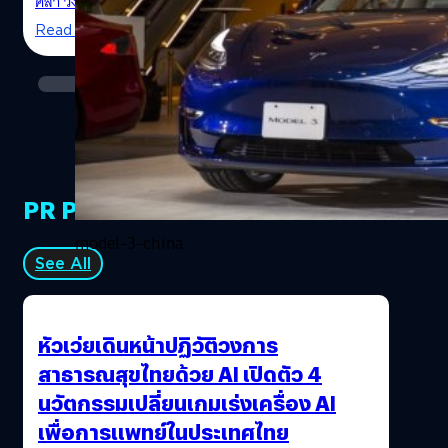
ศิลา วงศ์เจริญ
| 2117 days ago
ทรอนิกส์และเครื่องใช้ไฟฟ้า, รองเท้า, เสื้อผ้าและเครื่อง
Read More
ประดับ, คอมพิวเตอร์และอุปกรณ์, และสินค้าไหมพรมถัก
หากมองง่าย ๆ…
PR Partners
model-3-china
See All
หัวเว่ยเดินหน้าปฏิวัติวงการ
สาธารณสุขไทยด้วย AI เปิดตัว 4
นวัตกรรมเปลี่ยนเกมเร่งเครื่อง AI
เพื่อการแพทย์ในประเทศไทย