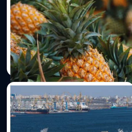
รัฐบาลเดินหน้าแผนพัฒนาสับปะรด ดันไทยเป็น
ศูนย์กลางผลิต – เพิ่มรายได้เกษตรกร
รัฐบาลเดินหน้าแผนพัฒนาสับปะรด ดันไทยเป็นศูนย์กลาง
ผลิต - แปรรูปสับปะรดครบวงจร ตั้งเป้าเพิ่มรายได้ของ
เกษตรกรผู้ปลูกสับปะรดร้อยละ 5 ต่อปี
วาณิชชา สายเสมา
| 1213 days ago
Read More
07/06/2022
รายได้น้ำมันดิบของรัสเซียพุ่งกระฉูด หลังภาษี
ส่งออกลดลง
ทะเลพุ่งขึ้นสู่ระดับสูงสุดในรอบ 6 สัปดาห์ สาเหตุเป็นเพราะ
ส่วนลดก้อนโตที่รัสเซียเสนอให้ผู้ซื้อชาวเอเชียที่ไม่สามารถรับ