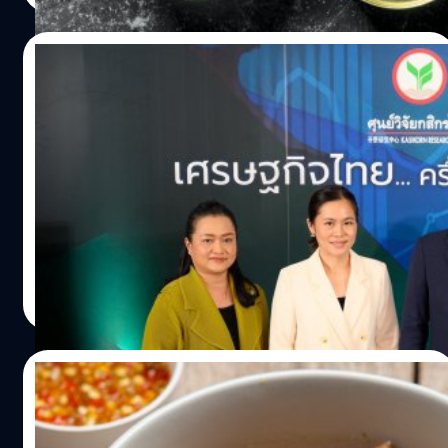
11/07/2023
กสิกรไทย ประเมินเศรษฐกิจครึ่งปีหลัง คาดเจอ
โจทย์ด้านส่งออก ภัยแล้งและหนี้สูง
ศูนย์วิจัยกสิกรไทยเปิดมุมมองทิศทางเศรษฐกิจครึ่งหลังของปี
2566 คงประมาณการจีดีพีปี 2566 ที่ 3.7% และคงตัวเลขการ
ส่งออกไว้ที่ -1.2% แต่ปรับลดการบริโภคภาครัฐบาลและการ
ลงทุน รอการจัดตั้งรัฐบาลใหม่ ขณะที่ ห่วงภัยแล้งที่มีโอกาส
รุนแรงกว่าคาด และหนี้ครัวเรือนที่ยังมีหนี้ก้อนยากรออยู่
สรวิชญ์ พระสุจริตวงศ์
| 1123 days ago
Read More
29/05/2023
‘ตีนไก่’ เมนูสุดฮิตในจีน! โอกาสตลาดส่งออกที่
ไทยต้องจับตามอง