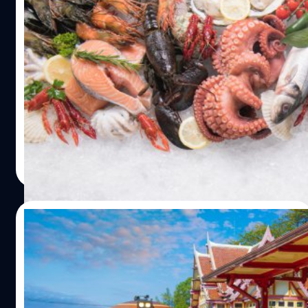
ผู้ส่งออกญี่ปุ่นเดือดร้อน หลังจีนห้ามนำเข้า
อาหารทะเล ปมปล่อยน้ำจากโรงไฟฟ้า
นิวเคลียร์
ขณะนี้มีผู้ส่งออกอาหารทะเลของญี่ปุ่นมากกว่า 700 รายแล้ว
ที่ได้รับผลกระทบจากการที่จีนสั่งห้ามนำเข้าอาหารทะเลของ
ญี่ปุ่น
วาณิชชา สายเสมา
| 1077 days ago
Read More
26/07/2023
ก.คลัง หั่นประมาณการ GDP ปีนี้เหลือ 3.5%
หลังนักท่องเที่ยวจีนมาน้อยกว่าคาด
สำนักงานเศรษฐกิจการคลัง (สศค.) ปรับลดประมาณการ