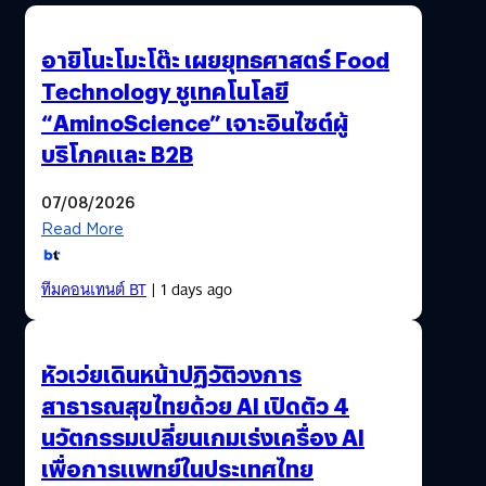
การค้นหาน้องๆหมูป่าทั้ง 13 ชีวิตจนค้นพบและกำลังจะพา
น้องๆออกมาจากถ้ำหลวงอย่างปลอดภัย โดยในเฟซบุ๊คของน้า
อายิโนะโมะโต๊ะ เผยยุทธศาสตร์ Food
แอ๊ด Add Carabao ได้โพสต์เพลงพร้อมข้อความว่า " ...ในนาม
Technology ชูเทคโนโลยี
ของหัวอกพ่อเเม่ผู้ปริ่มว่าจะขาดใจณ.บัดนี้เสมือนตายเเล้วเกิด
“AminoScience” เจาะอินไซต์ผู้
ใหม่ จึงขอกราบขอบพระคุณทุกๆท่านที่มีส่วนร่วมในการกู้ชีวิต
เด็กๆอันเป็นลูกเป็นหลาน เป็นอนาคตของเราเเละประเทศ
บริโภคและ B2B
ชาติ.... จงจดจำความรัก ความสมัคสมานสามัคคีนี้ไว้เพื่อร่วม
กันสร้างสรรค์ชาติไทยให้เจริญก้าวหน้ารุ่งเรืองสืบไป “ขุนนำ้ใจ
07/08/2026
ไทย” นอกจากนี้น้าแอ๊ด ยังได้โพสต์เนื้อเพลงพร้อมคอร์ดเอา
Read More
ไว้ให้ได้เล่มตามร้องตามกันไปอีกด้วยครับ ติ๊ก ชีโร่ - อดทนไว้
https://www.youtube.com/watch?v=UXzLAIVZD50
ทีมคอนเทนต์ BT
| 1 days ago
เพลงนี้เป็นเพลงล่าสุดที่ส่งออกมาเป็นกำลังใจให้น้องๆ ซึ่ง“ติ๊ก
ชิโร่”…
หัวเว่ยเดินหน้าปฏิวัติวงการ
สาธารณสุขไทยด้วย AI เปิดตัว 4
นวัตกรรมเปลี่ยนเกมเร่งเครื่อง AI
เพื่อการแพทย์ในประเทศไทย