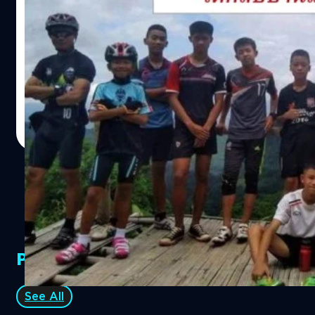
ทีมหมู่ป่าอะคาเดมี่” และเจ้าหน้าที่ที่ปฏิบัติงาน
อย่างทุ่มเทจนเจอน้องๆในวันนี้
เย่ !!! ในที่สุดข่าวดีก็มาถึงกับการค้นพบน้องๆหมูป่าทั้ง 13 ชีวิต
ที่ติดอยู่ในถ้ำหลวงขุนน้ำนางนอน จังหวัดเชียงราย ทาง What
the Fact ก็ขอแสดงความยินดีด้วยที่น้องๆปลอดภัยกันทุกคน
งานนี้ต้องขอบคุณทางเจ้าหน้าที่ และพี่ๆทุกฝ่าย และชาวไทย
ทั้งหลายที่รวมแรงรวมใจช่วยเหลือและส่งกำลังใจไปให้น้องๆ
ธีรพงศ์ เสรีสำราญ
| 2958 days ago
นะครับ ซึ่งกำลังใจนั้นก็ถูกส่งไปให้ในหลายๆรูปแบบ เสียง
Read More
เพลงก็เป็นอีกสิ่งหนึ่งที่ถูกส่งผ่านออกมาเพื่อเป็นแรงกำลังใจ
ให้สถานการณ์นี้ผ่านพ้นไปด้วยดี ซึ่งช่วงเวลาที่ผ่านมาก็มี
ศิลปินมากมายกลั่นกรองความรู้สึกออกมาเป็นเสียงเพลง
มากมายกันเลยทีเดียว เพื่อเป็นการแสดงความยินดีกับการค้น
พบน้องๆและความประทับใจในน้ำใจของพี่น้องชาวไทยทุก
ส่วน วันนี้ผมจึงขอรวบรวมส่วนหนึ่งของบทเพลงให้กำลังใจหมู่
ป่าทั้ง 13 ชีวิตเหล่านี้มาให้ได้ฟังกันครับ แอ๊ด คาราบาว -
PR Partners
ขุนน้ำใจไทย https://www.youtube.com/watch?
v=Mr8i8sRm2L0 แอ๊ด คาราบาว ขุนพลเพลงเพื่อชีวิตระดับ
ตำนานของไทยได้แต่งเพลง "ขุนน้ำใจไทย" เพื่อให้กำลังใจ
See All
และขอบคุณเจ้าหน้าที่ทุกคนทุกฝ่ายที่ร่วมแรงร่วมใจกันปฏิบัติ