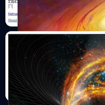
รายงานว่า นักวิทยาศาสตร์ได้ค้นพบวิธีใหม่ในการค้นหาหลุมดำท
ดูดกลืนที่เหลือเชื่อ! งานวิจัยล่าสุดพบว่า มีหลุมดำดวงหนึ่งกลื
อยู่ในอวกาศที่มืดมิดได้โดยการสังเกตแสงจากดวงดาวที่เปลี่
ดาวฤกษ์หรือดวงอาทิตย์ทั้งดวงเข้าไปภายในวันเดียว (ดวงอาทิ
ตัวมัน อืม... เอากับเขาสิ เป็นที่รู้กันดีว่าหลุมดำนั้นดูดกลืนทุกสิ่ง
Natnaree TK
| 2473 days ago
ดาวฤกษ์เพียงหนึ่งเดียวของระบบสุริยะที่เราอยู่ ดังนั้น จึงขอใช
ผ่านไม่เว้นแม้แต่แสง นั่นจึงทำให้เราสามารถเห็นมันได้อย่างชั
Read More
เปรยดาวฤกษ์เป็นดวงอาทิตย์ เพื่อให้เห็นภาพที่ชัดเจนยิ่งขึ้น) 
ดำที่หาง่ายที่สุดคือหลุมที่ก่อตัวเป็นระบบดาวคู่กับดาวฤกษ์ เช
กำลังกลืนดวงอาทิตย์ที่มีขนาดเท่าโลกหนึ่งดวงทุกวัน โดยหลุมด
Cygnus X-1 เพราะหลุมดำจะโคจรคู่กันกับดาวฤกษ์ เมื่อหลุม
ขนาด 34 พันล้านเท่าของมวลดวงอาทิตย์ของเรา ดร.คริสโตเฟ
ดาวฤกษ์มันจะทำการดึงสสารต่าง ๆ ออกมาจากดาวหลังจากนั้
12/06/2019
เกน…
กลืนสสารเหล่านั้นเข้าไป และปล่อย X-Ray (รังสี X) ออกมา นัก
วิทยาศาสตร์จะสามารถตรวจสอบรังสี X ที่ถูกปล่อยออกมาได้
งานวิจัยชี้! หลุมดำระเหยได้ตามคำทำนายของ 
เขารู้ว่าหลุมดำอยู่ตรงไหน แต่วิธีการนี้มีข้อจำกัดเพราะมันจะใ
Hawking
กับหลุมดำที่อยู่ใกล้กับดาวฤกษ์ที่มันโคจรด้วยเท่านั้น อย่างไรก
นักวิทยาศาสตร์เชื่อว่ายังมีหลุมดำอีกจำนวนมากที่ไม่ได้โคจรใก
A black hole is an object so compact that nothing c
ในปี 1974 มีหนึ่งคำทำนายที่โด่งดังมากของ Stephen Hawking ท
ดาวฤกษ์ นั่นทำให้พวกมันหายาก เหมือนกับเล่นซ่อนหาอยู่ในอ
หลุมดำนั้นจะสามารถระเหยและหายไปในที่สุด ซึ่งเป็นเรื่องน่าเห
gravitational pull. Not even light. On Earth an objec
เดียว งานวิจัยชิ้นใหม่นี้ทำให้เราเห็นว่าตอนนี้นักวิทยาศาสตร์มีว
และดูไม่น่าเป็นไปได้ แต่ในวันนี้มีงานวิจัยจำนวนมากออกมายืนย
launched with a speed of 11 km/s if it is to escape t
หาหลุมดำที่ลอยเคว้งไม่ใกล้กับดาวฤกษ์ดวงไหนได้แล้ว โดยกา
หลุมดำสามารถระเหยได้ และอาจระเหยหายไปได้ในที่สุดอย่า
gravity and go into orbit. But the escape velocity of
spectroscopy (เครื่องมือในการตรวจวัดปริมาณแสง โดยอาศั
ที่ Hawking กล่าวจริงๆ Stephen Hawking เชื่อว่าหลุมดำนั้นไม่
Natnaree TK
| 2615 days ago
exceeds the speed of light. Since nothing can travel
คุณสมบัติของความยาวคลื่นแสง ที่สัมพันธ์กับชนิดของสสาร) เพื
แต่มันปล่อยอานุภาคออกมาทำให้กลายเป็นสีดำ Hawking เชื่อว่
Read More
ทำการระบุหลุมดำเหล่านั้น นักวิทยาศาสตร์จะเริ่มทำการค้นหา
this ultimate speed, black holes suck in everything
เหล่านี้ถูกปล่อยออกมาพร้อมกับพลังงาน มวล และอนุภาคของ
shift (ค่าความยาวแสงที่ดาวปล่อยออกมา) ที่มีการเปลี่ยนแปลง
จนในวันหนึ่งหลุมดำจะหายไปก่อนหน้านี้ทฤษฎีนี้ไม่ได้รับการ
light, which makes them utterly dark and invisible.