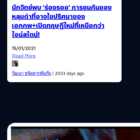
นักวิทย์พบ ‘ร่องรอย’ การชนกันของ
หลุมดำที่อาจไขปริศนาของ
เอกภพ+เปิดทฤษฎีใหม่ที่เหนือกว่า
ไอน์สไตน์!
15/01/2021
Read More
วัฒนา ขจัดสารพัดภัย
| 2033 days ago
06/07/2020