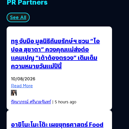
ปก็เป็นเครื่องยืนยันได้ว่าทฤษฎีของ Hawking นั้นเป็นไปได้จริง
PR Partners
ได้ ถือเป็นหนึ่งเรื่องที่น่ายินดีในความก้าวหน้าทางอวกาศ แต่สิ่งนี
เหมือนเป็นการไขกุญแจเพื่อเปิดไปสู่ปริศนาใหม่ของจักรวาล ไม
อนาคตเราอาจค้นพบความลับอีกมากมายที่จักรวาลซ่อนไว้ก็ได้
See All
https://www.facebook.com/NARITpage/videos/820634
อ้างอิง
ทรู จับมือ มูลนิธิถันยรักษ์ฯ ชวน “โอ
ปอล สุชาตา” ควงคุณแม่ส่งต่อ
แคมเปญ “เต้าต้องตรวจ” เติมเต็ม
ความหมายวันแม่ปีนี้
10/08/2026
Read More
รัตนาภรณ์ ศรีนวลจันทร์
| 5 hours ago
อายิโนะโมะโต๊ะ เผยยุทธศาสตร์ Food