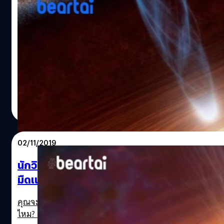
ราหูยังต้องหลบ เมื่อนักวิจัยพบหลุมดำยักษ์กล
อาทิตย์ถึงวันละหนึ่งดวง!
"หลุมดำ" ถือเป็นหนึ่งในวัตถุเอกภพที่แปลกประหลาดที่สุดที่เราร
เนื่องจากคุณสมบัติที่ว่า ดูดกลืนทุกสิ่งแม้กระทั่งแสง ทำให้การ
ศึกษาหลุมดำเป็นไปได้ยาก (เพราะมองเข้าไปเท่าไหร่ก็ไม่เห็น ข
เรื่องการถ่ายภาพหลุมดำเมื่อปีก่อน ก็เป็นการประมวลภาพจากคล
หาใช่การถ่ายภาพด้วยเลนส์ผ่านแสงที่ตาเห็นไม่) และด้วยความ
วัฒนา ขจัดสารพัดภัย
| 2225 days ago
นี่เองจึงเป็นมนต์เสน่ห์ดึงดูดในทั้งบรรดาผู้สร้างภาพยนตร์และ
Read More
นิยายไซไฟทั้งหลาย นำมาเป็นหมุดหมาย จินตนาการต่อยอดถ
ต่าง ๆ ที่อาจจะเกิดขึ้นหากมนุษย์ได้เข้าไปในหลุมดำ แม้แต่คริ
โนแลน ก็ยังเอามาใช้ทำเรื่อง Interstellar ให้เราหัวหมุนมาแล้ว ด
02/11/2019
การค้นพบอะไรใหม่ ๆ โดยเฉพาะ สิ่งที่ทำให้เรา ‘เห็น’ หรือ ‘รู้สึ
สิ่งที่สะท้อนการมีอยู่ของหลุมดำจึงเป็นที่น่าตื่นเต้นเสมอ ฮอลล
นักวิทยาศาสตร์ค้นพบวิธีใหม่ในการมองหาหลุม
ภาพของหลุมดำในใจคนส่วนใหญ่ เป็นหลุมสีดำกลางอวกาศสีดำ
มืดแค่ไหนก็หาเจอแน่
ดึงดูดมหาศาล หากใครหรือสิ่งใดเข้าใกล้จะถูกดูดเข้าไปอย่างน่า
ก็เป็นความจริงเพียงบางส่วน ไม่ถูกต้องเสียทีเดียว เพราะนอก
คุณจะสามารถมองเห็นสิ่งที่มองไม่เห็นได้อย่างไร? คำถามนี้ดู
‘ดูด’ หลุมดำยังมีการ ‘ขยายตัว’ ด้วย มันจึงสามารถขยายไปเข
ไหม? แต่เรื่องแบบนี้นักวิทยาศาสตร์กลับชอบทำนัก เมื่อ Spac
ต่าง ๆ หรือแม้กระทั่งดาวฤกษ์ใหญ่ยักษ์ได้ด้วย หลุมดำใหญ่ยั