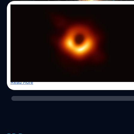
ผ่านไป การเปลี่ยนแปลงของ Doppler shift สามารถช่วยชี้เป้า
ยากจะทำการพิสูจน์ แต่ในวันนี้มันได้รับการยอมรับอย่างกว้าง
we can see a black hole, but only because it is surr
11/04/2019
กำเนิดแรงดึงดูดที่แข็งแกร่งได้ เมื่อความสว่างของดวงดาวเริ่ม
เดียว อย่างไรก็ตามนี่เป็นครั้งแรกที่นักฟิสิกส์ได้ทำการทดลอง
superheated disc of material, an accretion disc. The
เปลี่ยนแปลงไปในรูปแบบที่แน่นอน แสดงว่ามีวัตถุขนาดใหญ่กำล
รังสี Hawking (เป็นการแผ่รังสีของวัตถุดำที่ปล่อยออกมาจาก
นักวิทยาศาสตร์ถ่ายภาพ “หลุมดำ” ได้ครั้งแรก
hole the material gets, the more and more of its lig
ผ่านดวงดาวดวงนั้น เมื่อนำเงื่อนไขทั้งสองมารวมกันเราก็จะส
เนื่องจากกรากฎการณ์ทางควอนตัม) ในห้องปฏิบัติการ แม้ว่า
ประวัติศาสตร์!
หลุมดำได้! ในตอนนี้นักวิทยาศาสตร์กำลังอยู่ในขั้นตอนการพิสู
which is why the hole grows darker towards its cen
รังสี Hawking ยากที่จะทำการตรวจจับได้ในอวกาศโดยเครื่องมื
ประโยชน์ของวิธีการดังกล่าวอยู่ หากพวกเขาประสบความสำเร็
แต่นักฟิสิกส์ได้เห็นการแผ่รังสีนี้ในอะนาล็อกหลุมดำที่สร้างขึ้
ถือเป็นหนึ่งในเรื่องลึกลับทางวิทยาศาสตร์ที่ได้รับการพิสูจน์อย่
เครื่องมือใหม่สำหรับค้นหาหลุมดำจำนวนมากทั่วกาแล็กซีของ
คลื่นเสียง และ สสารที่เย็นและแปลกที่สุดในจักรวาล คำถามคื
ทางการแล้วกับหลุมดำ กลุ่มก้อนแรงดึงดูดมหาศาล ที่มีอำนาจ
ได้ไงในเมื่อหลุมดำเป็นวัตถุที่มีแรงดึงดูดสูงจนขนาดที่แสงยัง
แสงก็ไม่สามารถหนีพ้น เมื่อเช้าวันพุธที่ 10 เมษายน ที่ผ่านมา 
ตอบคือคู่อนุภาค ในขณะที่เราคิดว่าสูญญากาศนั้นว่างเปล่า แ
Horizon Telescope Collaboration (EHT) หน่วยงานกล้องโทรทั
ศาสตร์ควอนตัมกล่าวว่าภายในสูญญากาศเต็มไปด้วยคู่อนุภาค
โลก ได้จับภาพหลุมดำได้เป็นครั้งแรกในประวัติศาสตร์ ผ่านกา
Natnaree TK
| 2678 days ago
Antimatter) ซึ่งโดยทั่วไปเมื่อคู่อนุภาคเจอกันมันจะทำลายซึ่ง
โทรทัศน์ Very-Long-Baseline-Interferometry 8 ตัว ของหน่
Read More
แต่เมื่อมาเจอแรงดึงดูดของหลุมดำ คู่อนุภาคที่มีอนุภาคพลังง
และใช้เวลากว่า 2 สัปดาห์ผ่านการประมวลผลผ่าน supercompu
จะถูกดูดเข้าไปข้างใน แต่โชคไม่ดีนักที่อนุภาคลบเหล่านั้นจะดู
จะได้ภาพดังกล่าวออกมา หลุมดำนี้ถูกถ่ายได้จากกาแลคซี 87 
พลังงาน และ มวลของหลุมดำให้ลดลงไปเรื่อยๆ และคู่อนุภาคเส
กาแลคซีที่อยู่ใกล้กับ Virgo กาแลคซี ที่อยู่ห่างจากโลกไป 55 ล
ถูกผลักออกมาก็เป็นที่รู้จักกันในชื่อรังสี Hawking ถึงแม้ว่ารังสี
หลุมดำมีลักษณะเป็นจุดมืด ล้อมรอบด้วยวงแหวนส่างไสว ที่เก
เบาบางมากเกินที่จะตรวจจับได้ แต่นักฟิสิกส์ก็สามารถจำลองก
หักเบนของโฟตอน และมีมวลประมาณ 6.5 เท่าของดวงอาทิตย์ 
ห้องแลปได้แล้ว อย่างไรก็ตามการทดลองนี้ยังคงต้องถูกดำเนิ
การของ EHT กล่าวว่า ภาพถ่ายครั้งนี้เป็นหลักฐานสำคัญในการย
ห้องแล็ป แต่อย่างไรก็ตามดารทดลองที่นักฟิสิกส์จำลองขึ้นมา
หลุมดำมีอยู่จริง และไม่มีสิ่งใดที่สามารถหลบหนีแรงโน้มถ่วง