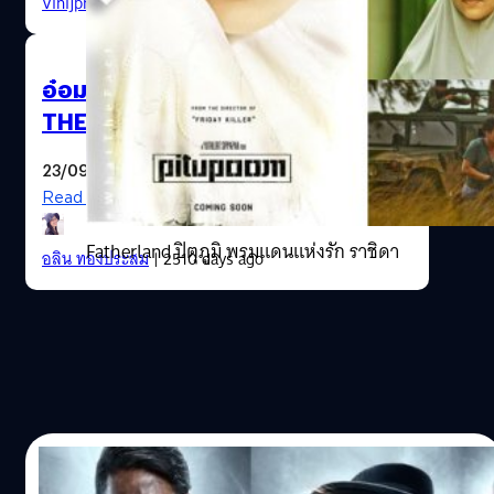
Vinijphat Kanyapong
| 2320 days ago
อ๋อม-อรรคพันธ์ เป็น “อินทรีแดง”
THE RED MASK ซูเปอร์ฮีโรเมืองไทย
23/09/2019
Read More
Fatherland ปิตุภูมิ พรมแดนแห่งรัก ราชิดา
อลิน ทองประสม
| 2510 days ago
14/07/2016