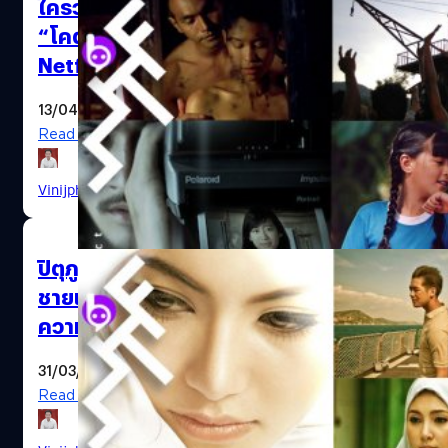
ใครว่าหนังไทยห่วย! มัดรวมหนังไทย
“โคตรดี” ตลอด 20 ปีที่ดูได้แล้วบน
Netflix
13/04/2020
Read More
Vinijphat Kanyapong
| 2308 days ago
ปิตุภูมิได้ชื่อใหม่ “ราชิดา” หนังปัญหา
ชายแดนใต้ที่ถูกแบน 7 ปี จุดเริ่มต้น
ความรัก “เวียร์-เบลล่า”
31/03/2020
Read More
Thai Films หนังไทย