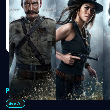
ขุนพันธ์ : ผิดหวังสุด ๆ
ก้องเกียรติ โขมศิริ เป็นผู้กำกับและนักเขียนบทภาพยนต์ที่ผม
ชื่นชอบที่สุด ติดตามผลงานมาตั้งแต่ยังใช้ชื่อโรนินทีมตอน
กำกับ"ลองของ" แล้วก็ประทับใจมากกับ "ไชยา" ที่ดูแล้วเสีย
น้ำตาได้ แล้วก็ทำให้อึ้งได้กับเรื่องราวหักมุมใน "เฉือน" แม้จะ
ฉีกแนวไปบ้างกับ "อันธพาล" และ "สุขสันต์วันกลับบ้าน" พอรู้
สุชยา เกษจำรัส
| 3677 days ago
ข่าวว่ามาทำหนังแอ็คชั่นฟอร์มใหญ่อย่าง "ขุนพันธ์" จึงเปิดใจ
Read More
รับชมด้วยใจเต็มร้อย
PR Partners
See All