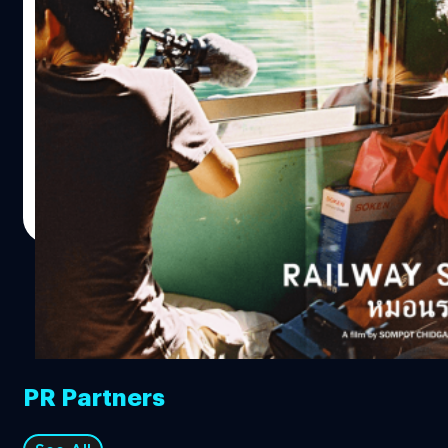
หมอนรถไฟ Railway Sleepers : 8 ปีเพื่อ
สารคดีสำรวจชีวิตคนไทยบนรถไฟที่หัวถึง
หมอนจริงๆ
พูดชื่อ สมพจน์ ชิตเกษรพงศ์ ขึ้นมาคนดูหนังทั่วไปก็คงมีงง ๆ
ครับ แต่ถ้าใครสายหนังทางเลือกหน่อยบอกว่าเขาคือ ผู้ช่วยให้
เจ้าพ่อหนังอินดี้ไทยอย่าง เจ้ย-อภิชาติพงศ์ วีระเศรษฐกุล ก็
อาจจะเริ่มมีจุดอ้างอิงให้อ๋อมากขึ้น แต่ถ้าเอาให้ใกล้ชิดคน
ทั่วไปที่สุดเลยก็ต้องแนะนำว่าเขาคือ สุดยอดแฟนพันธุ์แท้
ธนพล น้อยชูชื่น
| 3397 days ago
วอลท์ ดิสนีย์ ประจำปี 2001 นั่นเอง
Read More
PR Partners