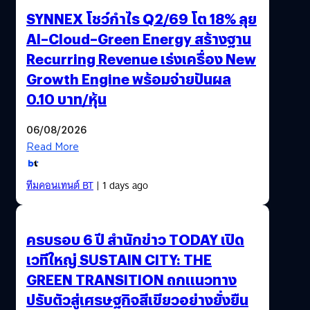
SYNNEX โชว์กำไร Q2/69 โต 18% ลุย
AI–Cloud–Green Energy สร้างฐาน
Recurring Revenue เร่งเครื่อง New
Growth Engine พร้อมจ่ายปันผล
0.10 บาท/หุ้น
06/08/2026
Read More
ทีมคอนเทนต์ BT
| 1 days ago
ครบรอบ 6 ปี สำนักข่าว TODAY เปิด
เวทีใหญ่ SUSTAIN CITY: THE
GREEN TRANSITION ถกแนวทาง
ปรับตัวสู่เศรษฐกิจสีเขียวอย่างยั่งยืน