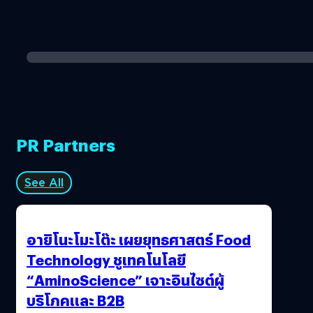
PR Partners
See All
อายิโนะโมะโต๊ะ เผยยุทธศาสตร์ Food
Technology ชูเทคโนโลยี
“AminoScience” เจาะอินไซต์ผู้
บริโภคและ B2B