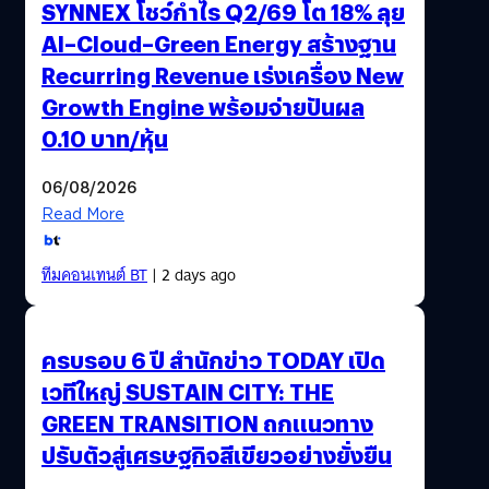
SYNNEX โชว์กำไร Q2/69 โต 18% ลุย
AI–Cloud–Green Energy สร้างฐาน
Recurring Revenue เร่งเครื่อง New
Growth Engine พร้อมจ่ายปันผล
0.10 บาท/หุ้น
06/08/2026
Read More
ทีมคอนเทนต์ BT
| 2 days ago
ครบรอบ 6 ปี สำนักข่าว TODAY เปิด
เวทีใหญ่ SUSTAIN CITY: THE
GREEN TRANSITION ถกแนวทาง
ปรับตัวสู่เศรษฐกิจสีเขียวอย่างยั่งยืน