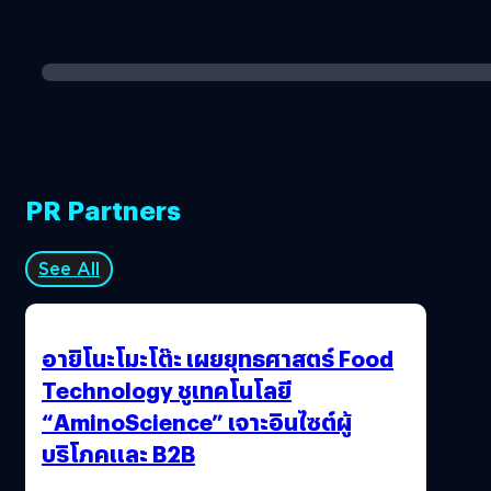
PR Partners
See All
อายิโนะโมะโต๊ะ เผยยุทธศาสตร์ Food
Technology ชูเทคโนโลยี
“AminoScience” เจาะอินไซต์ผู้
บริโภคและ B2B