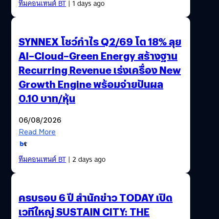
ทีมคอนเทนต์ BT
| 1 days ago
SYNNEX โชว์กำไร Q2/69 โต 18% ลุย
AI–Cloud–Green Energy สร้างฐาน
Recurring Revenue เร่งเครื่อง New
Growth Engine พร้อมจ่ายปันผล
0.10 บาท/หุ้น
06/08/2026
Read More
ทีมคอนเทนต์ BT
| 2 days ago
ครบรอบ 6 ปี สำนักข่าว TODAY เปิด
เวทีใหญ่ SUSTAIN CITY: THE