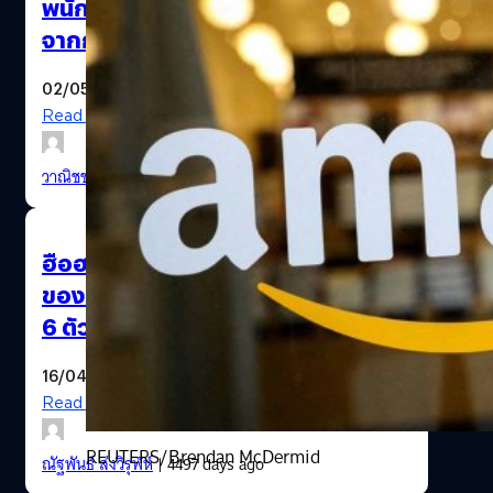
พนักงาน Amazon จะไม่ได้รับค่าจ้าง
จากการลาป่วยโควิดอีกต่อไป
02/05/2022
Read More
วาณิชชา สายเสมา
| 1559 days ago
Photo by REUTERS/Peter Cziborra
ฮือฮา! หลุดภาพสมาร์ทโฟนตัวแรก
ของ Amazon ระบบภาพ 3D-ฝังกล้อง
6 ตัว
16/04/2014
Read More
REUTERS/Brendan McDermid
ณัฐพันธ์ ส่งวิรุฬห์
| 4497 days ago