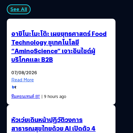
กลับกันความต้องการคอมพิวเตอร์พีซีที่มีขีดความสามารถสูง
ขึ้นเพื่อเรียกใช้แอปพลิเคชันที่มีเนื้อหาเยอะและภาพกราฟิก
See All
แบบ 4K หรือ Ultra HD และคอนเทนต์แบบวีดีโอ ก็สูงขึ้น เวส
เทิร์น ดิจิตอล จึงทำการพัฒนา SSD ขึ้นมาเพื่อช่วยขจัดปัญหา
คอขวดของการเก็บข้อมูลแบบดั้งเดิมเพื่อให้สามารถย้ายข้อมูล
อายิโนะโมะโต๊ะ เผยยุทธศาสตร์ Food
จำนวนมหาศาลนี้ได้อย่างรวดเร็วและต่อเนื่อง ไดร์ฟ SSD แบบ
Technology ชูเทคโนโลยี
M.2 เป็นสถาปัตยกรรมและชิปคอนโทรลเลอร์แบบ…
“AminoScience” เจาะอินไซต์ผู้
บริโภคและ B2B
07/08/2026
Read More
ทีมคอนเทนต์ BT
| 9 hours ago
หัวเว่ยเดินหน้าปฏิวัติวงการ
สาธารณสุขไทยด้วย AI เปิดตัว 4