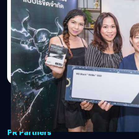
“Western Digital WD Black 3D NVMe
SSD” ไดร์ฟประสิทธิภาพสูงเพื่อเกมมิ่ง พร้อม
จำหน่ายในไทยแล้ว
เวสเทิร์น ดิจิตอล คอร์ปอเรชั่น (NASDAQ: WDC) ประกาศ
พร้อมจำหน่าย Western Digital® WD Black 3D NVMe™ SSD
ประสิทธิภาพสูงในประเทศไทย โดย ไดร์ฟ นี้ออกแบบมาช่วย
เพิ่มประสิทธิภาพการทำงานของคอมพิวเตอร์ให้อยู่ระดับแนว
หน้า อีกทั้งยังช่วยลดการใช้พลังงาน และเพิ่มความทนทานให้
salinee tintumrong
| 2990 days ago
กับระบบของเกมพีซี โดย Western Digital® WD Black 3D
Read More
NVMe™ SSD มาพร้อมกับสถาปัตยกรรมและชิป
คอนโทรลเลอร์แบบ SSD ของบริษัทเอง ซึ่งจะช่วยเพิ่ม
ความเร็วดาต้าให้กับแอปพลิเคชันต่างๆ ของคอมพิวเตอร์พีซี
ได้เป็นอย่างดี นอกจากนี้ ผู้ใช้งานยังสามารถเข้าถึงและเห็น
วิดีโอ เสียง และคอนเทนต์ภาพต่างๆ ของเกมในปัจจุบันที่มี
ความละเอียดสูงได้อย่างรวดเร็ว เกมพีซี ทุกวันนี้มีคอนเทนต์
ภาพที่มีการเปลี่ยนแปลงของฉากเพิ่มมากขึ้น นั่นก็เพื่อเพิ่ม
PR Partners
ความสมจริงและความรู้สึกเสมือนอยู่ในเกมจริงๆ โดยในทาง