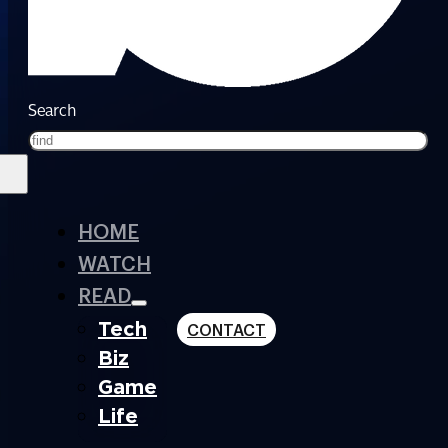
Search
HOME
WATCH
READ
Tech
CONTACT
Biz
Game
Life