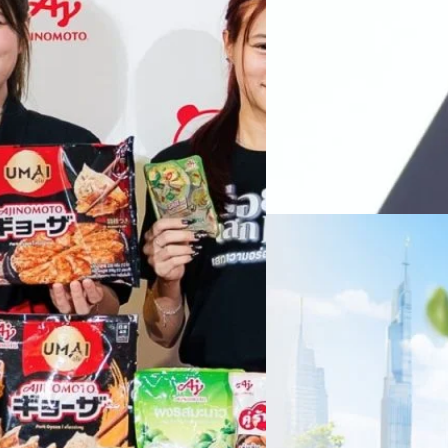
หลายแห่งในจีน เราเชื่อมั่นว่าค
Recurring Revenue เ
บาท/หุ้น
บริษัท ซินเน็ค (ประเทศไทย) 
ไตรมาส 2 และงวด 6 เดือนแรกข
เติบโตของรายได้อย่างมีนัยสำค
ไม่ได้รับสิทธิปันผล (XD) วันท
ธิดา มงคลสุธี ประธานเจ้าหน้าที
ทีมคอนเทนต์ BT
| 2 days ago
แรกบริษัทเดินหน้าขับเคลื่อน 
สินค้าไอที สู่การเป็น Digital 
Read More
สัดส่วนธุรกิจที่มีมูลค่าเพิ่ม
06/08/2026
ครบรอบ 6 ปี สำนักข่
TRANSITION ถกแนวทางป
เนื่องในโอกาสครบรอบ 6 ปี ส
เปลี่ยนมุมมองเกี่ยวกับการเปล
ประยุกต์ใช้ได้จริง จากผู้แทน
ประเทศไทยควรปรับตัวอย่างไร ? 
ทั้งในมิติของภาครัฐ ภาคธุรกิ
รัตนาภรณ์ ศรีนวลจันทร์
| 3 da
เศรษฐกิจ ปรับห่วงโซ่คุณค่า แล