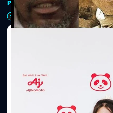
PR Partners
See All
07/08/2026
ทีมคอนเทนต์ BT
| 1 days ago
Read More
อายิโนะโมะโต๊ะ เผยยุทธศาสตร์ Food Technology 
“AminoScience” เจาะอินไซต์ผู้บริโภคและ B2B
บริษัท อายิโนะโมะโต๊ะ (ประเทศไทย) จำกัด จัดงาน The Heartbeat b
แนวคิดการดำเนินธุรกิจและการพัฒนาผลิตภัณฑ์ที่ขับเคลื่อนด้วยเท
ผู้บริโภค ท่ามกลางการเติบโตของตลาด Health & Wellness ในประเทศไท
บาท หรือคิดเป็นสัดส่วนราว 8% ของผลิตภัณฑ์มวลรวมในประเทศ (GDP
ความรู้หลักรูปแบบผลิตภัณฑ์ / โซลูชันกลุ่มเป้าหมายหลักNutrition