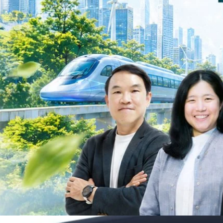
วงศ์สวัสดิ์รองนายกรัฐมนตรีและรัฐมนตรีว่าการกระทรวงการอุดมศึกษา
ม Green Transitioning: Decarbonize Unlockร่วมสำรวจแนวทางที่ภาคธุรกิจ
ื่อลดการปล่อยคาร์บอน และเดินหน้าสู่เป้าหมาย Net Zero พบกับ คุณปัณ
ธานกรรมการบริหาร ฝ่ายวิศวกรรมโครงสร้างบริษัท…
Life
SOCIAL MEDIA
Environment
Health
People
Instagram
Trends
Wellness
Facebook