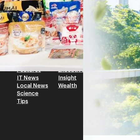
โดย ศาสตราจารย์ ดร. ยศชนัน 
Read More
วิทยาศาสตร์ วิจัยและนวัตกรร
สามารถนำ Green Tech มาใช้เพ
วรรธน์ นิลกิจศรานนท์ รองประ
Tech
Biz
Game
horts
Cars
Corporate
Articles
Features
Executive
Game News
IT News
Insight
Reviews
Local News
Wealth
Science
Tips