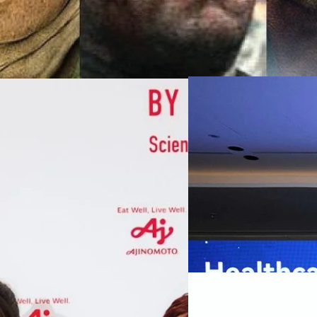
07/08/2026
หัวเว่ยเดินหน้าปฏิวัต
เกมเร่งเครื่อง AI เพื
กรุงเทพฯ, 7 สิงหาคม 2569 — 
Thailand Digital & AI Summi
ชูเทคโนโลยี
พันธมิตรด้านเทคโนโลยีจากไท
ปัญญาประดิษฐ์ (AI) พร้อมประ
ประเทศอย่างเป็นทางการ นายปี
y “AminoScience” ร่วมเปิดเผย
ทีมคอนเทนต์ BT
| 1 days ago
เว่ย เทคโนโลยี่ จำกัด ได้กล่าว
คโนโลยีทางอาหาร และข้อมูลพฤติกรรม
สาธารณสุขไทย และบทบาทของเท
Read More
ประชาชนได้อย่างทั่วถึงมากขึ้น 
ย ซึ่งมีมูลค่ามากกว่า 1.5 ล้านล้าน
มาเปลี่ยนแปลงอุตสาหกรรมสา
06/08/2026
) กลุ่มธุรกิจเทคโนโลยีและองค์
ข้อมูลสุขภาพแบบครบวงจร ตั้งแ
ทางการแพทย์ และผู้บริหารโรง
 & Well-beingAminoScience (การใช้
SYNNEX โชว์กำไร Q2