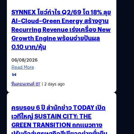
SYNNEX โชว์กำไร Q2/69 โต 18% ลุย
AI–Cloud–Green Energy สร้างฐาน
Recurring Revenue เร่งเครื่อง New
Growth Engine พร้อมจ่ายปันผล
0.10 บาท/หุ้น
06/08/2026
Read More
ทีมคอนเทนต์ BT
| 2 days ago
ครบรอบ 6 ปี สำนักข่าว TODAY เปิด
เวทีใหญ่ SUSTAIN CITY: THE
GREEN TRANSITION ถกแนวทาง
ปรับตัวสู่เศรษฐกิจสีเขียวอย่างยั่งยืน