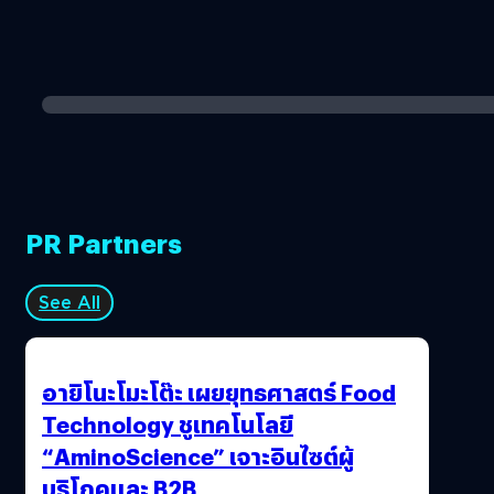
PR Partners
See All
อายิโนะโมะโต๊ะ เผยยุทธศาสตร์ Food
Technology ชูเทคโนโลยี
“AminoScience” เจาะอินไซต์ผู้
บริโภคและ B2B