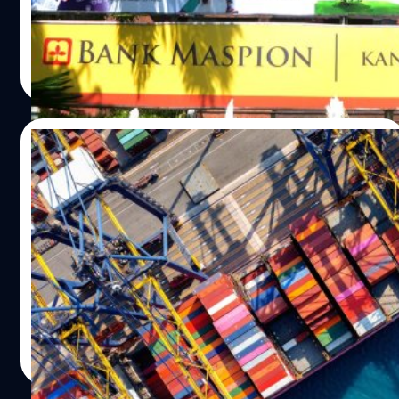
ประเทศไทย ชี้แจงการเข้าทำสัญญาซื้อขายหุ้นแบบมีเงื่อนไข
เพื่อเข้าเป็นผู้ถือหุ้นรายใหญ่ในธนาคารแมสเปี้ยน ประเทศ
อินโดนีเซีย
วาณิชชา สายเสมา
| 1530 days ago
Read More
29/03/2022
เคแบงก์คาดวิกฤต ‘รัสเซีย-ยูเครน’ กระทบภาค
การผลิตไทย 80,000 ล้านบาท
การผลิตภาคอุตสาหกรรมไทยส่วนใหญ่พึ่งพาการนำเข้า
วัตถุดิบต้นน้ำ หรือราคามักจะเคลื่อนไหวตามทิศทางราคา
ตลาดโลก เมื่อสงครามรัสเซีย-ยูเครนยืดเยื้อ และมาตรการ
คว่ำบาตรรัสเซียที่คงจะอยู่ตลอดปี ผลักดันให้ราคาวัตถุดิบ
ตลาดโลกมีแนวโน้มยืนระดับสูงในช่วงเวลาส่วนใหญ่ของปี
วาณิชชา สายเสมา
| 1592 days ago
2565 จึงกระทบต้นทุนการผลิต โดย ศูนย์วิจัยกสิกรไทย มอง
Read More
ว่า ภาคการผลิตอุตสาหกรรมไทยจะได้รับผลกระทบ ทั้งจาก
การเพิ่มขึ้นของราคาวัตถุดิบต่าง ๆ ที่มากกว่าจากเดิมเคย