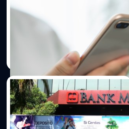
ทีทีบี – เคแบงก์ งัดมาตรการรับมือมิจฉาชีพ งด
ส่ง SMS แนบลิงก์, บังคับปิด Accessibility
Mode
ทีเอ็มบีธนชาตออกประกาศขอให้ลูกค้าทำการปิด
Accessibility Mode เพื่อความปลอดภัยในการทำธุรกรรม
ขณะที่เคแบงก์แจ้งยกเลิกการส่งข้อความ SMS แบบแนบลิงก์
วาณิชชา สายเสมา
| 1264 days ago
Read More
30/05/2022
เคแบงก์ทุ่ม 7,556 ล้านบาท เข้าถือหุ้นธนาคาร
แมสเปี้ยนจากอินโดนีเซีย สัดส่วน 67.5%
นายพิพิธ อเนกนิธิ กรรมการผู้จัดการ ธนาคารกสิกรไทย
จำกัด (มหาชน) ส่งหนังสือถึงตลาดหลักทรัพย์แห่ง