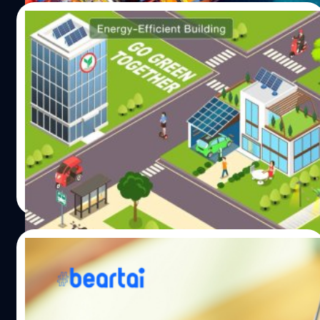
ประเมินไว้ในกรณีที่ไม่มีสงคราม ความจำเป็นที่จะต้องหา
17/02/2022
สินค้าทดแทนในสถานการณ์ที่ของจะหายากขึ้นหรือไม่มีของ
ซึ่งเป็นภาระต้นทุนที่ผู้ผลิตส่วนใหญ่ต้องแบกรับไว้ผ่านกำไร
เคแบงก์เปิดตัวสินเชื่อสีเขียว หนุนคนไทยสร้าง
หรือมาร์จิ้นที่ลดลง หรือบางส่วนอาจต้องชะลอหรือหยุดผลิต
ไลฟ์สไตล์รักษ์โลก
ลงชั่วคราว ทั้งนี้ เบื้องต้นประเมินว่า มูลค่าผลกระทบนี้อาจจะมี
ไม่ต่ำกว่า 80,000 ล้านบาท โดยแต่ละธุรกิจจะได้รับผลกระ
วันที่ 17 กุมภาพันธ์ 2565 กสิกรไทยเปิดตัวโครงการ GO
ทบที่แตกต่างกัน ขึ้นอยู่กับสัดส่วนต้นทุนวัตถุดิบต่อต้นทุนรวม
GREEN Together ชวนคนไทยรักษ์โลกไปด้วยกัน เป็นธนาคาร
และความสามารถในการปรับตัว ซึ่งผู้ผลิตอาหาร รถยนต์ วัสดุ
แรกที่เชื่อมโยงและผลักดันให้เกิด Green Ecosystem อย่าง
ก่อสร้าง บรรจุภัณฑ์ เป็นกลุ่มที่คาดว่าจะได้รับผลกระทบเป็น
ครบวงจร ประเดิมด้วยแคมเปญสินเชื่อ GREEN ZERO หนุน
อันดับต้น ๆ เนื่องจากมีสัดส่วนต้นทุนวัตถุดิบดังกล่าวต่อ
คนไทยให้เข้าสู่การใช้ชีวิตแบบ Green Lifestyle ได้ง่ายขึ้น จัด
วาณิชชา สายเสมา
| 1632 days ago
ต้นทุนรวมที่ค่อนข้างสูง ขณะที่ผลกระทบบางส่วนอาจจะตกไป
ให้ครบสินเชื่อพร้อมโปรโมชันพิเศษ ทั้งสินเชื่อรถยนต์พลังงาน
Read More
ยังผู้บริโภคผ่านการทยอยปรับราคาสินค้าในระยะเวลาถัด ๆ
ไฟฟ้า ขับฟรี ผ่อน 0 บาท 90 วัน นอกจากนี้ มอบโปรโมชันฟรี
ไปขึ้นกับหลายปัจจัย เช่น ปริมาณสต็อกคงเหลือ ความ
ดอกเบี้ย 0% นาน 3 เดือน สำหรับสินเชื่อบ้านเพื่อติดตั้งแผงโซ
สามารถในการหาวัตถุดิบทดแทน สภาพการแข่งขันในตลาด
ลาร์ และสินเชื่อธุรกิจเพื่อติดตั้งแผงโซลาร์และสินเชื่อ
25/11/2020
และกำลังซื้อผู้บริโภค เป็นต้น ที่มา : ศูนย์วิจัยกสิกรไทย
ประหยัดพลังงาน นายกฤษณ์ จิตต์แจ้ง กรรมการผู้จัดการ
ธนาคารกสิกรไทย เปิดเผยว่า ภาวะโลกร้อนไม่ใช่เรื่องที่เพิ่ง
Dolfin Money | KBank สินเชื่อดิจิทัล ไม่ง้อ
เกิดขึ้น แต่สถานการณ์ตอนนี้ใกล้ถึงจุดวิกฤต จากการใช้ชีวิต
เอกสาร
ของมนุษย์ที่มีส่วนทำให้สถานการณ์รุนแรงขึ้นเรื่อย ๆ เกิดการ