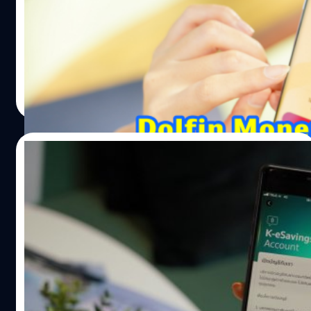
เปลี่ยนแปลงสภาพภูมิอากาศ ส่งผลให้เกิดภัยพิบัติและผลกระ
บริษัท เซ็นทรัล เจดี ฟินเทค จำกัด ผู้นำด้านเทคโนโลยีทางการ
ทบต่าง ๆ ถึงเวลาที่พวกเราต้องร่วมมือกันอย่างจริงจังและ
เงินและดิจิ-ไลฟ์สไตล์ของกลุ่มเซ็นทรัล บริษัทค้าปลีกที่ใหญ่
ลงมือทำทันทีเพื่อลดการปล่อยก๊าซเรือนกระจก และช่วยให้
ที่สุดของประเทศไทย และ เจดี ดิจิตส์ (JD Digits) ผู้นำ
โลกของเราอยู่รอด ภาวะโลกร้อนเป็นวิกฤตที่ตื่นตัวกันทั่วโลก
นวัตกรรมระดับโลก จับมือกับ ธนาคารกสิกรไทย ผู้นำด้าน
หลายประเทศออกมาตรการเพื่อควบคุมเรื่องนี้ เช่น EU
ดิจิทัล แบงก์กิ้ง ในประเทศไทย เปิดตัว “ดอลฟิน มันนี่ จาก
วาณิชชา สายเสมา
| 2080 days ago
ประกาศหยุดจำหน่ายรถเครื่องยนต์สันดาป…
ธนาคารกสิกรไทย” (Dolfin Money | KBank) สินเชื่อส่วน
Read More
บุคคลบนดิจิทัลแพลตฟอร์มเต็มรูปแบบรายแรกผ่านแอปฯ
Dolfin พร้อมให้บริการตั้งแต่วันที่ 1 ธ.ค. 2563 นี้เป็นต้นไป
ภายใต้แนวคิด “ฮีโร่จัดให้ เบาใจคุณ” ให้สามารถเข้าถึงวงเงิน
14/08/2019
สินเชื่อได้ง่ายๆ ผ่านแอปพลิเคชัน Dolfin ไม่ต้องใช้หลัก
ประกัน ไม่ต้องส่งเอกสารแสดงรายได้ สามารถสมัครง่ายได้
เปิดบัญชีใหม่ง่ายสุด ๆ ด้วย Facial
ทุกที่ ทุกเวลา รู้ผลอนุมัติเร็วสุดใน 5 นาที และพร้อมใช้วงเงิน
Recognition + Liveness Detection
ได้ทันที โดยสามารถเบิกถอนเงินสด โอนเข้าบัญชี หรือจะใช้
เทคโนโลยีใหม่จากเคแบงก์
จ่ายชอปปิ้งกับร้านค้าชั้นนำในเครือเซ็นทรัลและร้านค้า
จะเปิดบัญชีเงินฝากทั้งที ก็ต้องไปที่ธนาคาร คิวก็ย๊าวยาวววว
พันธมิตรได้สะดวกสบาย เพียงสแกนคิวอาร์โค้ด ตั้งเป้าผู้ได้รับ
แถมต้องกรอกแบบฟอร์มตั้งหลายหน้า กว่าจะเขียนเสร็จ ไหน
การอนุมัติสินเชื่อ 100,000 ราย คิดเป็นวงเงินสินเชื่อ…
จะเอกสารต่าง ๆ กว่าจะได้เปิดบัญชี ปาไปเป็นชั่วโมง!! แล้ว
มนุษย์เงินเดือนอย่างเรา ๆ จะเอาเวลาที่ไหน? ผู้เขียนคิดว่า
หลายคนคงจะคุ้นเคยกับสถานการณ์แบบนี้ เพราะนี่คือ
วาณิชชา สายเสมา
| 2550 days ago