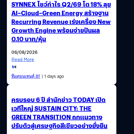
SYNNEX โชว์กำไร Q2/69 โต 18% ลุย
AI–Cloud–Green Energy สร้างฐาน
Recurring Revenue เร่งเครื่อง New
Growth Engine พร้อมจ่ายปันผล
0.10 บาท/หุ้น
06/08/2026
Read More
ทีมคอนเทนต์ BT
| 1 days ago
ครบรอบ 6 ปี สำนักข่าว TODAY เปิด
เวทีใหญ่ SUSTAIN CITY: THE
GREEN TRANSITION ถกแนวทาง
ปรับตัวสู่เศรษฐกิจสีเขียวอย่างยั่งยืน