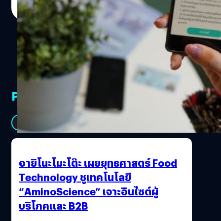
สถานการณ์จริงที่เกิดขึ้นกับผู้เขียน แถมไม่ใช่แค่ครั้งเดียวด้วย
Read More
นะ! จะเปิดบัญชีกี่รอบก็เจอแบบนี้ตลอด เสียเวลามาก ๆ ทาง
ธนาคารก็คงจะมองเห็นปัญหานี้ จึงพยายามหาโซลูชันมาช่วย
ลูกค้าอย่างเรา ๆ เมื่อวันที่ 30 กรกฎาคม ที่ผ่านมา ทางผู้เขียน
ได้มีโอกาสเข้าไปทดลองใช้บริการใหม่ K-eSavings บัญชีเงิน
ฝากออมทรัพย์อิเล็กทรอนิกส์ของธนาคารกสิกรไทย โดยมี 2
ผู้บริหารของกสิกรไทย คือ คุณนิศานาถ อู่วุฒิพงษ์ และ คุณสุ
ปรีชา ลิมปิกาญจนโกวิท มาให้ข้อมูลและสาธิตขั้นตอนการใช้
PR Partners
งานให้ดู โดยไฮไลต์ของบริการนี้คือ คนที่ไม่เคยมีบัญชีกับ
ธนาคารกสิกรไทยเลยก็สามารถเปิดบัญชีได้ ว่าง่าย ๆ ก็คือ
ลูกค้าใหม่ที่สนใจอยากเปิดบัญชี ก็ทำเองได้เลยง่าย ๆ ด้วยตัว
See All
เอง ไม่ต้องไปที่ธนาคาร เพียงแค่ดาวน์โหลดแอปพลิเคชัน K
PLUS จะอยู่ที่บ้านก็เปิดบัญชีได้ วิ่งอยู่บนลู่ที่ฟิตเนสก็เปิดบัญชี
ได้ นั่งชิลอยู่ริมทะเลยังเปิดบัญชีได้เลย!! สะดวกสุด ๆ…
อายิโนะโมะโต๊ะ เผยยุทธศาสตร์ Food
Technology ชูเทคโนโลยี
“AminoScience” เจาะอินไซต์ผู้
บริโภคและ B2B