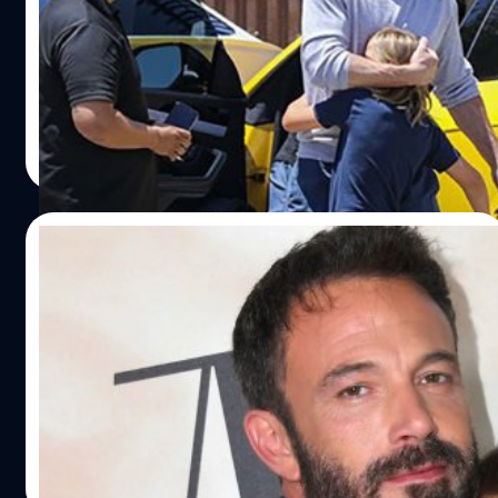
ตั้งแต่ เบน แอฟเฟล็ก (Ben Affleck) และ เจนนิเฟอร์ โลเปซ
(Jennifer Lopez) กลับมารักกันหวานชื่นตั้งแต่ปีที่แล้ว ทั้งคู่ก็
ควงคู่ไปไหนมาไหนด้วยกันอย่างเปิดเผย และล่าสุดเมื่อวันที่
26 มิถุนายน ก็มีนักข่าวเห็นว่าเบนก็พา ซามูเอล การ์เนอร์ แอฟ
เฟล็ก (Samuel Garner Affleck) ลูกชายวัย 10 ขวบที่เกิดกับ
สุชยา เกษจำรัส
| 1500 days ago
เจนนิเฟอร์ การ์เนอร์ ไปกับเขาและโลเปซด้วย
Read More
09/04/2022
เจนนิเฟอร์ โลเปซ ประกาศหมั้นกับ เบน แอฟ
เฟล็ก (อีกครั้ง)
เจนนิเฟอร์ โลเปซ ได้โพสต์บนสื่อโซเชียลว่า "ฉันมีเรื่องที่พิเศษ
และน่าตื่นเต้นมาจะแบ่งปันให้คุณทราบ"
ปรีดี ฤกษ์วลีกุล
| 1580 days ago
Read More