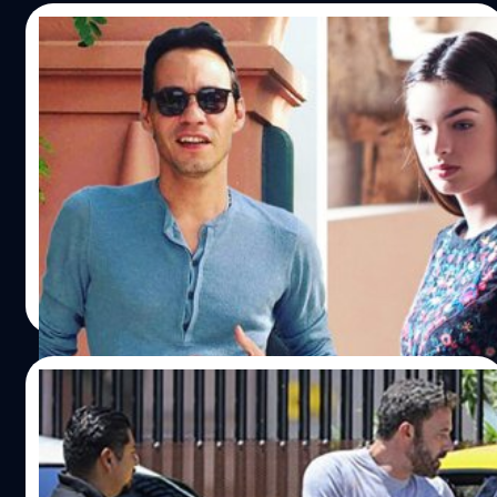
05/07/2022
ก็พี่มันหล่อและรวย Marc Anthony แต่งงาน
ครั้งที่ 4 ในวัย 53 ปีกับนางแบบชาวปารากวัย
วัย 23 ปี
แฟน ๆ เพลงสากลคงจะยังไม่ลืมชื่อ มาร์ก แอนโธนี (Marc
Anthony)กันนะครับ เพราะเมื่อประมาณ 10 ปีที่แล้ว เขาเป็น
ศิลปินลาติน-อเมริกันที่โด่งดังมาก มีเพลงฮิตติดหูขึ้นชาร์ต
หลายเพลง อย่างเช่น You Sang To Me, I Need to Know, I
Want to Spend My Lifetime Loving You และ Rain Over
สุชยา เกษจำรัส
| 1493 days ago
Me ที่ร้องคู่กับ พิตบูล ยอดขายเพลงของแอนโธนีรวมแล้วกว่า
Read More
12 ล้านอัลบั้ม ยอดขายอัลบั้มของเขานั้นสร้างสถิติอัลบั้มเพลง
ซัลซาขายดีตลอดกาลถึงขั้นต้องได้รับการบันทึกในกินเนสบุ๊ก
เลยทีเดียว
28/06/2022
โตขึ้นน้องก็คงไม่อาย เพราะมีพ่อชื่อ เบน แอฟ
เฟล็ก เลยได้ถอย Lambo ชน BMW ในวัย 10
ขวบ