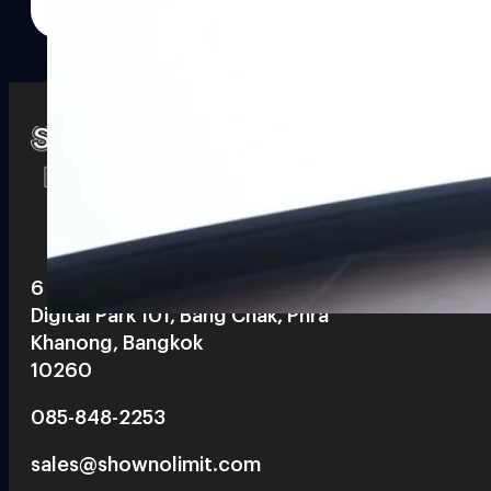
Watch
Playlists
S
& Reels
6 th floor, Pegasus Building, True
Digital Park 101, Bang Chak, Phra
Khanong, Bangkok
10260
085-848-2253
sales@shownolimit.com