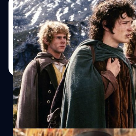
19/10/2022
ประภาส อยู่เย็น
| 1388 days ago
Read More
ปี 2022 นี่เป็นปีแห่งการ Reunion จริง ๆ นะ: 10 โม
ของฮอลลีวูด
ตลอดทั้งปี 2022 นี้เป็นปีที่มีความน่าสนใจร่วมกันอย่างหนึ่งคือ เป็นปีแ
เรียกกันว่า รียูเนียน (Reunion) ของวงการบันเทิงฮอลลีวูดอย่างชนิดที