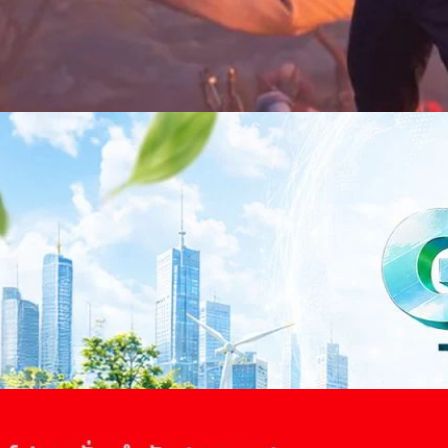
าว TODAY เปิดเวทีใหญ่ SUSTAIN CITY: THE GREEN
รับตัวสู่เศรษฐกิจสีเขียวอย่างยั่งยืน
ำนักข่าว TODAY จัดงาน SUSTAIN CITY: THE GREEN TRANSITION เวทีแลก
ี่ยนผ่านสู่เศรษฐกิจและสังคมสีเขียว พร้อมนำเสนอแนวทางที่สามารถนำไป
ภาครัฐ ภาคธุรกิจ และผู้เชี่ยวชาญในหลากหลายสาขา ผ่านประเด็นสำคัญว่า
เพื่อเดินหน้าสู่ความยั่งยืนและบรรลุเป้าหมาย Net Zero อย่างเป็นรูปธรรม
จ การเงิน และพลังงาน Green Transitioning: Shifting Systemพลิกโครงสร้าง
ys ago
ะเชื่อมโยงนโยบายกับเทคโนโลยี เพื่อขับเคลื่อนประเทศไทยสู่เศรษฐกิจสีเขียว
วงศ์สวัสดิ์รองนายกรัฐมนตรีและรัฐมนตรีว่าการกระทรวงการอุดมศึกษา
ม Green Transitioning: Decarbonize Unlockร่วมสำรวจแนวทางที่ภาคธุรกิจ
ื่อลดการปล่อยคาร์บอน และเดินหน้าสู่เป้าหมาย Net Zero พบกับ คุณปัณ
ธานกรรมการบริหาร ฝ่ายวิศวกรรมโครงสร้างบริษัท…
 Q2/2569 กำไรสุทธิ 6.6 พันล้านบาท จ่ายปันผล 5.2