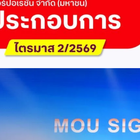
ัด (มหาชน) รายงานผลประกอบการประจำไตรมาส 2/2569 มีกำไรสุทธิหลังหัก
เนื่องเป็นไตรมาสที่ 6 พร้อมอนุมัติจ่ายเงินปันผลระหว่างกาลรวม 5.2 พันล้าน
 โดยผลการดำเนินงานหลักได้รับปัจจัยหนุนจากการบริหารต้นทุนและการเติบโต
การเงิน (Q2/2569)มูลค่า / สถิติการเปลี่ยนแปลง (YoY)การเปลี่ยนแปลง
(ไม่รวม IC)4.14 หมื่นล้านบาท+0.8%+0.8%EBITDA2.83 หมื่นล้าน
ักภาษี (NPAT)6.6 พันล้านบาท+3.2 เท่าทรงตัวอัตราส่วนหนี้สินสุทธิต่อ
่า ปัจจัยขับเคลื่อนด้านฐานผู้ใช้และเทคโนโลยี ด้านปริมาณผู้ใช้งาน ไตรมาสนี้
ี่เพิ่มขึ้น 4.79 แสนเลขหมาย รวมเป็น 48.6 ล้านเลขหมาย (ในจำนวนนี้เป็นผู้ใช้
ะผู้ใช้บริการอินเทอร์เน็ตบ้านเพิ่มขึ้น 2.8 หมื่นราย โดยปัจจัยที่ส่งผลต่อการ
การกระตุ้นเศรษฐกิจภาครัฐ (ไทยช่วยไทย พลัส)…
Huawei Cloud ลงนาม MOU ผสานคลาวด์ระดับโลกและ
ริยะ สยายปีกภาคอุตสาหกรรมและการผลิต พร้อมดัน
ิตยุค AI
AIS Business และ Huawei Cloud ลงนามความร่วมมือ (MOU) เพื่อขับ
ารผลิตอัจฉริยะที่ใช้ข้อมูลและ AI เป็นกลไกสำคัญ โดยผสานความแข็งแกร่ง
าคธุรกิจไทยของ AIS Business เข้ากับเทคโนโลยี Cloud, AI และองค์ความรู้
wei Cloud เพื่อช่วยให้ผู้ประกอบการสามารถนำเทคโนโลยีไปยกระดับ
ธรรม ภายใต้ความร่วมมือดังกล่าว ทั้งสองฝ่ายจะร่วมกันพัฒนาโครงสร้างพื้น
่การเชื่อมต่อข้อมูลจากเครื่องจักรและระบบการผลิตภายในโรงงานผ่าน 5G