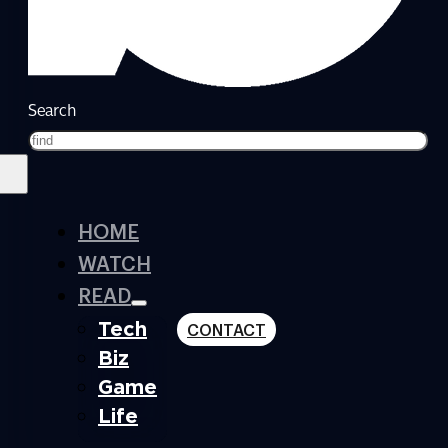
Search
HOME
WATCH
READ
Tech
CONTACT
Biz
Game
Life