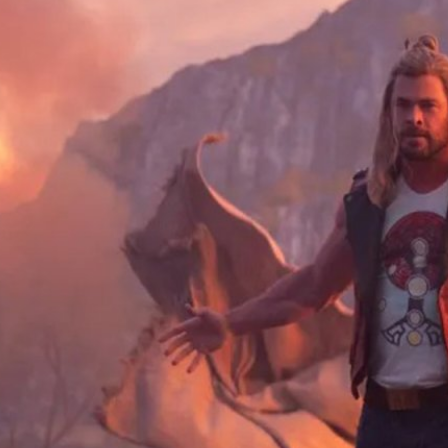
จอยากทำ ‘Thor 4’ ฉบับ #ReleaseTheWaititiCut เพราะ
 มันห่วยแตก!”
 เผย ไม่อยากทำ 'Thor: Love and Thunder' ฉบับ 'The Waititi Cut' ตามกระแส
ิดว่าหนัง Director's Cut ห่วยแตก!
go