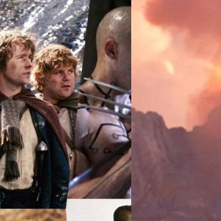
11/07/2022
Taika Waititi ไม่สนใ
หนัง “Director’s Cut
'ไทกา ไวทีที' (Taika Waititi)
#ReleaseTheWaititiCut เพราะค
เมนต์รียูเนียนน่าประทับใจ
ประภาส อยู่เย็น
| 1487 days a
ห่งการกลับมารวมตัวกันอีกครั้ง หรือที่
Read More
่เรียกว่าน่าบังเอิญอย่างแปลกใจ