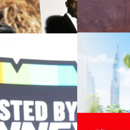
06/08/2026
ครบรอบ 6 ปี สำนักข่
TRANSITION ถกแนวทางป
เนื่องในโอกาสครบรอบ 6 ปี ส
เปลี่ยนมุมมองเกี่ยวกับการเปล
Green Energy สร้างฐาน
ประยุกต์ใช้ได้จริง จากผู้แทน
ine พร้อมจ่ายปันผล 0.10
ประเทศไทยควรปรับตัวอย่างไร ? 
ทั้งในมิติของภาครัฐ ภาคธุรกิ
รดำเนินงานแข็งแกร่ง กำไรสุทธิ
รัตนาภรณ์ ศรีนวลจันทร์
| 1 da
เศรษฐกิจ ปรับห่วงโซ่คุณค่า แล
ากช่วงเดียวกันของปีก่อน สูงกว่าการ
โดย ศาสตราจารย์ ดร. ยศชนัน 
Read More
วิทยาศาสตร์ วิจัยและนวัตกรร
กาล 0.10 บาทต่อหุ้น โดยกำหนดวันที่
สามารถนำ Green Tech มาใช้เพ
04/08/2026
นผลวันที่
วรรธน์ นิลกิจศรานนท์ รองประ
True เผยผลประกอบการ