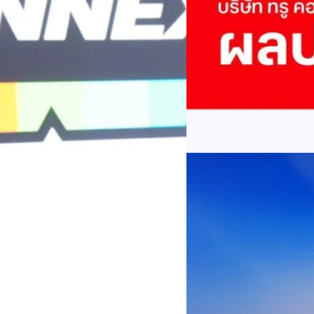
พันล้าน
บริษัท ทรู คอร์ปอเรชั่น จำก
ภาษี 6.6 พันล้านบาท ทำกำไรต่อ
บาท คิดเป็น 0.15 บาทต่อหุ้น
ของฐานผู้ใช้งาน ตัวชี้วัดทาง
(QoQ)รายได้จากการให้บริการ 
ทีมคอนเทนต์ BT
| 2 days ago
บาท+13.5%+1.1%กำไรสุทธิหลังห
EBITDA3.7 เท่า-0.3 เท่า-0.1 เท
Read More
มีผู้ใช้บริการโทรศัพท์เคลื่อนท
บริการ 5G รวม 19.3 ล้านราย) แล
04/08/2026
เพิ่มขึ้นของตัวเลขมาจากโครง
AIS Business ผนึก 
โซลูชันเชื่อมต่ออัจฉ
ประเทศไทยสู่ฐานการผล
กรุงเทพฯ, 3 สิงหาคม 2569 – 
เคลื่อนภาคอุตสาหกรรมไทยสู่ก
ด้านโครงข่ายและความเข้าใจในภ
ด้านการผลิตระดับโลกของ Hua
กระบวนการผลิตได้อย่างเป็นรูป
Worawalan
| 2 days ago
ฐานดิจิทัลแบบครบวงจร ตั้งแต