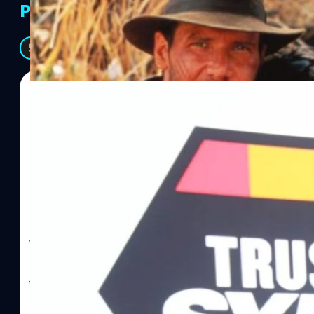
PR Partners
See All
06/08/2026
ทีมคอนเทนต์ BT
| 18 hours ago
Read More
SYNNEX โชว์กำไร Q2/69 โต 18% ลุย AI–Cloud–
Recurring Revenue เร่งเครื่อง New Growth Eng
บาท/หุ้น
บริษัท ซินเน็ค (ประเทศไทย) จำกัด (มหาชน) หรือ SYNNEX โชว์ผลกา
ไตรมาส 2 และงวด 6 เดือนแรกของปี 2569 เติบโต 17.8% และ 17.7% จ
เติบโตของรายได้อย่างมีนัยสำคัญ พร้อมประกาศจ่ายเงินปันผลระหว่าง
ไม่ได้รับสิทธิปันผล (XD) วันที่ 19 สิงหาคม 2569 และกำหนดจ่ายเงินปั