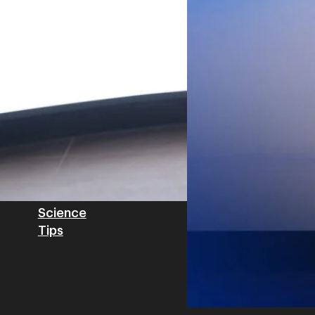
Private Network โครงข่ายไฟ
Read More
วิเคราะห์ข้อมูลบน Cloud ด้ว
สำหรับภาคอุตสาหกรรม ช่วยเส
ไทย รวมถึงนักลงทุนต่างชาติท
บริหารกลุ่มลูกค้าองค์กร บริษั
Tech
Biz
Game
horts
Cars
Corporate
Articles
Features
Executive
Game News
IT News
Insight
Reviews
Local News
Wealth
Science
Tips