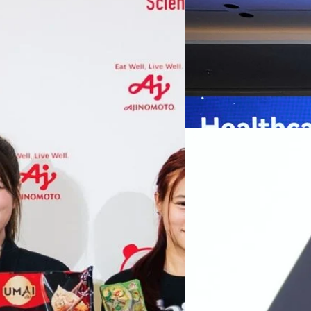
กรุงเทพฯ, 7 สิงหาคม 2569 — 
Thailand Digital & AI Summi
ชูเทคโนโลยี
พันธมิตรด้านเทคโนโลยีจากไท
ปัญญาประดิษฐ์ (AI) พร้อมประ
ประเทศอย่างเป็นทางการ นายปี
y “AminoScience” ร่วมเปิดเผย
ทีมคอนเทนต์ BT
| 9 hours ag
เว่ย เทคโนโลยี่ จำกัด ได้กล่าว
คโนโลยีทางอาหาร และข้อมูลพฤติกรรม
สาธารณสุขไทย และบทบาทของเท
Read More
ประชาชนได้อย่างทั่วถึงมากขึ้น 
ย ซึ่งมีมูลค่ามากกว่า 1.5 ล้านล้าน
มาเปลี่ยนแปลงอุตสาหกรรมสา
06/08/2026
) กลุ่มธุรกิจเทคโนโลยีและองค์
ข้อมูลสุขภาพแบบครบวงจร ตั้งแ
ทางการแพทย์ และผู้บริหารโรง
 & Well-beingAminoScience (การใช้
SYNNEX โชว์กำไร Q2
หลายแห่งในจีน เราเชื่อมั่นว่าค
Recurring Revenue เ
บาท/หุ้น
บริษัท ซินเน็ค (ประเทศไทย) 
ไตรมาส 2 และงวด 6 เดือนแรกข
เติบโตของรายได้อย่างมีนัยสำค
ไม่ได้รับสิทธิปันผล (XD) วันท
ธิดา มงคลสุธี ประธานเจ้าหน้าที
ทีมคอนเทนต์ BT
| 1 days ago
แรกบริษัทเดินหน้าขับเคลื่อน 
สินค้าไอที สู่การเป็น Digital 
Read More
สัดส่วนธุรกิจที่มีมูลค่าเพิ่ม