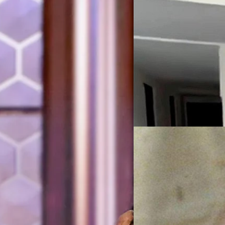
21/03/2023
ชีวิตหลังเกษียณ : De
วันเกิดให้เขาอย่างน่ารั
เดมี มัวร์ (Demi Moore) อดีตภ
68 ปี ให้แก่วิลลิส
กโลกทองคำคืออะไร ?
ซาเบธ สปาร์กเกิล (Elisabeth
ปรีดี ฤกษ์วลีกุล
| 1235 days a
ตร์หญิงยอดเยี่ยม ประเภทตลก/มิวสิคั
ี่เธอได้รับรางวัลจากการเป็นนักแสดง
Read More
น ทำให้หลาย ๆ คนอาจสงสัยไปตาม ๆ กัน
งอะไร ? Popcorn Actress ใช้เปรียบ
31/03/2022
ด้มหาศาล แต่ฝีมือการแสดงของนัก
็นยุคทองของเธออย่างแท้จริง มีผลงาน
ย้อนรอย ‘G.I. Jane’ ห
‘Indecent…
ในยุค 90s เดมี มัวร์ (Demi Mo
‘Ghost’ ในปี 1990 จากนั้นมัวร
‘Indecent Proposal’ (1993) แ
ดิ่งลงเมื่อเธอเริ่มมีหนังเจ๊งอ
‘Striptease’ (1996) มัวร์อยาก
ทีมคอนเทนต์ BT
| 1590 days 