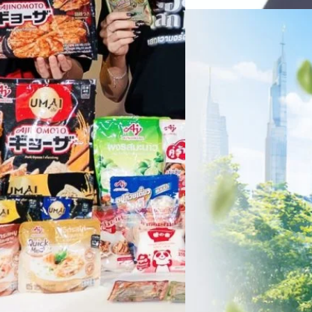
06/08/2026
ครบรอบ 6 ปี สำนักข่
TRANSITION ถกแนวทางป
เนื่องในโอกาสครบรอบ 6 ปี ส
เปลี่ยนมุมมองเกี่ยวกับการเปล
ประยุกต์ใช้ได้จริง จากผู้แทน
ประเทศไทยควรปรับตัวอย่างไร ? 
ทั้งในมิติของภาครัฐ ภาคธุรกิ
รัตนาภรณ์ ศรีนวลจันทร์
| 1 da
เศรษฐกิจ ปรับห่วงโซ่คุณค่า แล
โดย ศาสตราจารย์ ดร. ยศชนัน 
Read More
วิทยาศาสตร์ วิจัยและนวัตกรร
สามารถนำ Green Tech มาใช้เพ
วรรธน์ นิลกิจศรานนท์ รองประ
Tech
Biz
Game
horts
Cars
Corporate
Articles