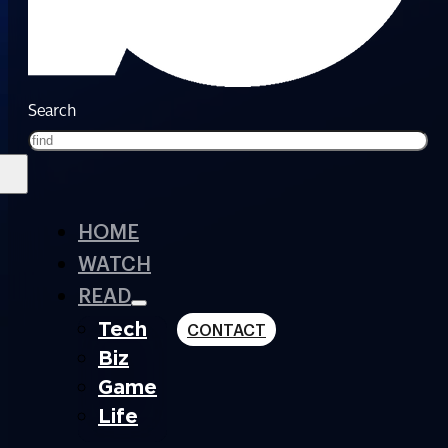
Search
HOME
WATCH
READ
Tech
CONTACT
Biz
Game
Life