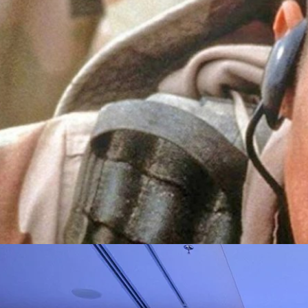
ยกองทัพเรือสหรัฐเรื่อง ‘G.I. Jane’ ที่ดูท่าน่าจะออกมาดี เพราะกำกับโดย ริ
ช้ทุนสร้างถึง 50 ล้านเหรียญ และหนังเรื่องนี้กลายเป็นข่าวฮือฮานับตั้งแต่ตอนที่
รับบทนี้ ในช่วงนั้นมัวร์ตกเป็นข่าวว่าเป็นดารา ‘เรื่องเยอะ’ เป็นที่หนึ่ง…
ิวงการสาธารณสุขไทยด้วย AI เปิดตัว 4 นวัตกรรมเปลี่ยน
่อการแพทย์ในประเทศไทย