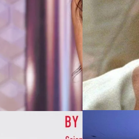
หญิงคนแรกที่สมัครเป็นทหารหน่ว
ดลีย์ สก็อตต์ (Ridley Scott) ใ
Read More
ปล่อยภาพมัวร์ลงทุนโกนศีรษะเพื่อ
07/08/2026
หัวเว่ยเดินหน้าปฏิวัต
เกมเร่งเครื่อง AI เพื