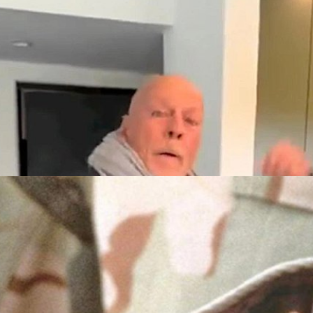
mi Moore แชร์วิดีโอลูก ๆ ของ Bruce Willis ร้องเพลง
ก
รรยาของ บรูซ วิลลิส ได้แชร์วิดีโอที่ครอบครัวของวิลลิสได้ฉลองวันเกิดครบ
go
นังทหารหญิงสุดหายนะของ เดมี มัวร์ และริดลีย์ สก็อตต์
ore) เป็นหนึ่งในดาราหญิงแถวหน้าที่ทุกคนรู้จัก นับตั้งแต่ดังเป็นพลุแตกจาก
์มีหนังบล็อกบัสเตอร์ติดต่อกันทุกปีอย่าง ‘A Few Good Men’ (1992),
ละ ‘Disclosure’ (1994) หลังจากนั้นเส้นกราฟชีวิตการแสดงของมัวร์ก็ค่อย ๆ
ย่าง ‘The Scarlet Letter’ (1995) และหนังที่ชนะรางวัลราซซีถึง 6 สาขาอย่าง
พิสูจน์ตัวเองอีกครั้งด้วยการรับบทหนักเป็น จี.ไอ.เจน. จอร์แดน โอเนล ทหาร
ago