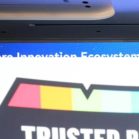
หัวเว่ย จัดงาน “Huawei AI+ Healthcare Summit” ภายใต้งาน Huawei
t 2026 รวมผู้นำด้านนโยบายสาธารณสุข ผู้บริหารโรงพยาบาลชั้นนำ และ
ยและจีน ร่วมขับเคลื่อนอนาคตของระบบสาธารณสุขไทยด้วยนวัตกรรมและ
กาศความร่วมมือครั้งสำคัญเพื่อยกระดับ Healthcare Ecosystem ของ
เตอร์ จาง ประธานกลุ่มธุรกิจการศึกษาและสาธารณสุขต่างประเทศ บริษัท หัว
o
ถึงความมุ่งมั่นของหัวเว่ยในการสนับสนุนการเปลี่ยนผ่านสู่ยุคดิจิทัลของระบบ
คโนโลยี AI ในการยกระดับคุณภาพการให้บริการทางการแพทย์ให้เข้าถึง
ภายใต้แนวคิด “AI for Health, Health for All” “วันนี้ปัญญาประดิษฐ์กำลังเข้า
ธารณสุขอย่างรวดเร็ว หัวเว่ยมีประสบการณ์ตรงจากการพัฒนาแพลตฟอร์ม
ต่โครงสร้างพื้นฐานด้านคอมพิวติงไปจนถึงโซลูชัน AI สำหรับผู้ป่วย บุคลากร
พยาบาล ซึ่งได้พิสูจน์ผลสำเร็จแล้วในโรงพยาบาลชั้นนำอย่างโรงพยาบาล
/69 โต 18% ลุย AI–Cloud–Green Energy สร้างฐาน
วามร่วมมือระหว่างหัวเว่ยกับพันธมิตรไทยในวันนี้จะช่วยผลักดันวิสัยทัศน์…
ร่งเครื่อง New Growth Engine พร้อมจ่ายปันผล 0.10
จำกัด (มหาชน) หรือ SYNNEX โชว์ผลการดำเนินงานแข็งแกร่ง กำไรสุทธิ
องปี 2569 เติบโต 17.8% และ 17.7% จากช่วงเดียวกันของปีก่อน สูงกว่าการ
ัญ พร้อมประกาศจ่ายเงินปันผลระหว่างกาล 0.10 บาทต่อหุ้น โดยกำหนดวันที่
ี่ 19 สิงหาคม 2569 และกำหนดจ่ายเงินปันผลวันที่ 2 กันยายน 2569 นางสาวสุ
่บริหาร บริษัท ซินเน็ค (ประเทศไทย) จำกัด (มหาชน) เปิดเผยว่า ในช่วงครึ่งปี
Business Transformation อย่างต่อเนื่อง ผ่านการยกระดับจากผู้จัดจำหน่าย
Infrastructure Platform เพื่อรองรับการเติบโตของเศรษฐกิจ AI โดยมุ่งเพิ่ม
 ควบคู่กับการขยายเครือข่ายพันธมิตรเทคโนโลยีระดับโลก…