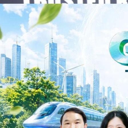
าว TODAY เปิดเวทีใหญ่ SUSTAIN CITY: THE GREEN
รับตัวสู่เศรษฐกิจสีเขียวอย่างยั่งยืน
ำนักข่าว TODAY จัดงาน SUSTAIN CITY: THE GREEN TRANSITION เวทีแลก
ี่ยนผ่านสู่เศรษฐกิจและสังคมสีเขียว พร้อมนำเสนอแนวทางที่สามารถนำไป
ภาครัฐ ภาคธุรกิจ และผู้เชี่ยวชาญในหลากหลายสาขา ผ่านประเด็นสำคัญว่า
เพื่อเดินหน้าสู่ความยั่งยืนและบรรลุเป้าหมาย Net Zero อย่างเป็นรูปธรรม
จ การเงิน และพลังงาน Green Transitioning: Shifting Systemพลิกโครงสร้าง
ys ago
ะเชื่อมโยงนโยบายกับเทคโนโลยี เพื่อขับเคลื่อนประเทศไทยสู่เศรษฐกิจสีเขียว
วงศ์สวัสดิ์รองนายกรัฐมนตรีและรัฐมนตรีว่าการกระทรวงการอุดมศึกษา
ม Green Transitioning: Decarbonize Unlockร่วมสำรวจแนวทางที่ภาคธุรกิจ
ื่อลดการปล่อยคาร์บอน และเดินหน้าสู่เป้าหมาย Net Zero พบกับ คุณปัณ
ธานกรรมการบริหาร ฝ่ายวิศวกรรมโครงสร้างบริษัท…
Life
SOCIAL MEDIA
Environment