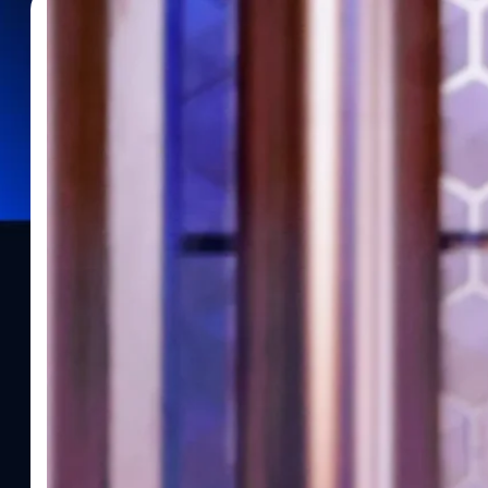
09/01/2025
พิมพ์ศิริ ธัญญาต๊ะหิรัญ
| 575 days ago
Read More
‘Popcorn Actress’ ที่ Demi Moore พูดบนเวทีลู
ในงาน Golden Globes 2025 เดมี มัวร์ (Demi Moore) เจ้าของบท อลิ
Sparkle) จากหนังเรื่อง ‘The Substance’ ได้รับรางวัลนักแสดงภาพยน
ล มัวร์โลดแล่นอยู่ในฮอลลีวูดมายาวนานกว่า 45 ปี และนี่คือครั้งแรกท
เธอกล่าวบนเวทีขณะขึ้นรับรางวัลว่า จากคำที่มัวร์ได้กล่าวบนเวทีนั้
ว่า Popcorn Actress หรือ นักแสดงป็อปคอร์น จริง ๆ แล้วคำนี้หมายถึ
เทียบนักแสดงที่เล่นหนังที่ประสบความสำเร็จ และสามารถสร้างรายไ
แสดงคนนั้นกลับไม่ได้รับการยอมรับ ย้อนกลับไปในช่วงยุค 90s ถือเป
ที่โด่งดังมากมาย อาทิ ‘Ghost’ (1990), ‘A Few Good Men’ (1992), 