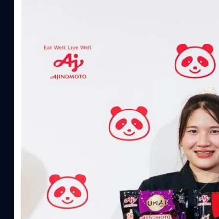
Read More
อายิโนะโมะโต๊ะ เผยยุทธศาสตร์ Food Technology 
“AminoScience” เจาะอินไซต์ผู้บริโภคและ B2B
บริษัท อายิโนะโมะโต๊ะ (ประเทศไทย) จำกัด จัดงาน The Heartbeat b
แนวคิดการดำเนินธุรกิจและการพัฒนาผลิตภัณฑ์ที่ขับเคลื่อนด้วยเท
ผู้บริโภค ท่ามกลางการเติบโตของตลาด Health & Wellness ในประเทศไท
บาท หรือคิดเป็นสัดส่วนราว 8% ของผลิตภัณฑ์มวลรวมในประเทศ (GDP
ความรู้หลักรูปแบบผลิตภัณฑ์ / โซลูชันกลุ่มเป้าหมายหลักNutrition
ประโยชน์จากกรดอะมิโน)aminoVITAL, AminoNITE,