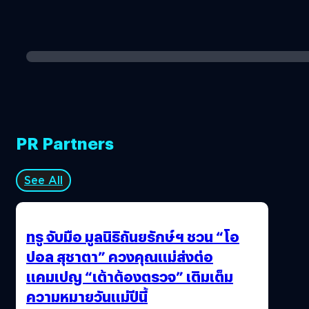
PR Partners
See All
ทรู จับมือ มูลนิธิถันยรักษ์ฯ ชวน “โอ
ปอล สุชาตา” ควงคุณแม่ส่งต่อ
แคมเปญ “เต้าต้องตรวจ” เติมเต็ม
ความหมายวันแม่ปีนี้